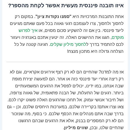
איזו תובנה פיננסית מעשית אפשר לקחת מהספר?
אחת התובנות המרכזיות היא
"סמנו נקודות ציון"
. במקום רק
לחסוך ולחסוך, צרו לעצמכם רגעי גאווה בכל פעם שאתם מגיעים
ליעד פיננסי. בין אם זה להשקיע סכום מסוים, או
איך לפרוש
מוקדם
, חגגו את ההישגים האלה. זה יטעין אתכם באנרגיה ויעזור
לכם להתמיד בדרך ל
לחסוך מיליון שקלים
. חגיגה קטנה על כל
הצלחה גדולה היא מתכון מנצח!
אז מה למדנו? שהחיים הם לא רק רצף אירועים אקראיים, וגם לא
רק ריצה אחרי יעד פיננסי כזה או אחר. הם למעשה יצירת מופת
שבה אנחנו, במו ידינו, יכולים לפסל את הרגעים המשמעותיים
ביותר. רגעים של התעלות, של הבנה פתאומית, של גאווה צרופה,
ושל חיבור אנושי עמוק. אל תחכו שהרגעים האלה פשוט יקרו לכם.
צאו וצרו אותם! בקריירה שלכם, במערכות היחסים שלכם, וכן – גם
בדרך שבה אתם מנהלים את הכסף שלכם. כי בסוף, מה שנזכור
הם לא רק המספרים בבנק, אלא את הרגעים שבהם הרגשנו
שהחיים שלנו, ובכן,
שווים מיליון
.