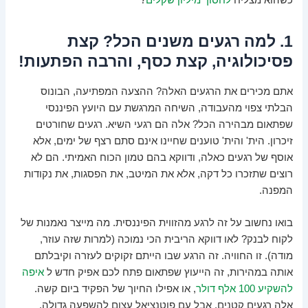
1. למה רגעים משנים הכל? קצת
פסיכולוגיה, קצת כסף, והרבה הפתעות!
אתם מכירים את הרגעים האלה? ההצעה המפתיעה, הבונוס
הבלתי צפוי מהעבודה, השיחה המרגשת עם היועץ הפיננסי
שפתאום מבהירה הכל? אלה הם רגעי השיא. רגעים שחורטים
זיכרון. הית' והית' טוענים שחיינו אינם סתם רצף של ימים, אלא
אוסף של רגעים כאלה, ודווקא בהם טמון הכוח האמיתי. הם לא
רוצים שתזכרו כל דקה, אלא את המיטב, את הפסגות, את נקודות
המפנה.
בואו נחשוב על זה לרגע מהזווית הפיננסית. מה מייצר נאמנות של
לקוח לבנק? לאו דווקא הריבית הכי נמוכה (למרות שזה עוזר,
מודה). זו החוויה. זה הרגע שבו הייתם זקוקים לעזרה וקיבלתם
אותה במהירות, זה הייעוץ שפתאום פתח לכם אפיק חדש ל
איפה
להשקיע 100 אלף דולר
, או אפילו החיוך של הפקיד ביום קשה.
אלה רגעים קטנים, אבל עם פוטנציאל עצום להשפעה גדולה.