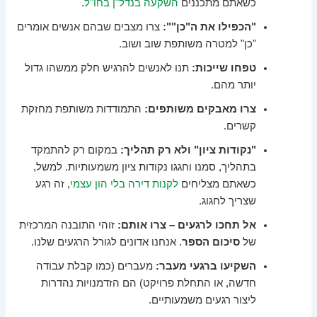
כשאתם מתכננים
השקעה בנדל"ן בחו"ל
.
"הכפילו את ה"כן"":
צרו מצבים שבהם אנשים אומרים
"כן" למטרה משותפת שוב ושוב.
טפחו שייכות:
תנו לאנשים להרגיש חלק ממשהו גדול
יותר מהם.
צרו מאבקים משותפים:
התמודדות משותפת מחזקת
קשרים.
"נקודות ציון" ולא רק תהליך:
במקום רק להתמקד
בתהליך, סמנו וחגגו נקודות ציון משמעותיות. למשל,
כשאתם מצליחים
לקנות דירה בלי הון עצמי
, זה רגע
שצריך לחגוג.
אל תחכו לרגעים – צרו אותם:
זוהי התובנה המרכזית
של
סיכום הספר
. אנחנו אדונים לגורל הרגעים שלנו.
השקיעו ברגעי מעבר:
מעברים (כמו קבלת עבודה
חדשה, או התחלת פרויקט) הם הזדמנויות נהדרות
ליצור רגעים משמעותיים.