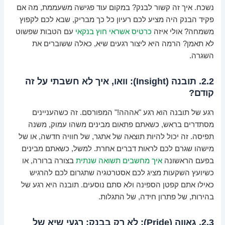
נשכח. איך זה קשור לבנק? במקום עוד פגישה משעממת, מה אם
פקיד הבנק היה מציע לכם רעיון כל כך מבריק, שבא לכם לקפוץ
משמחה? אולי איזה
כרטיס אשראי חוץ בנקאי
עם הטבות שפשוט
לא תאמן? הרמה היא ליצור רגעים שיא, כאלה ששוברים את
השגרה.
2.2. תובנה (Insight): וואו, איך לא חשבתי על זה
קודם?
רגע של תובנה הוא רגע "אההה!" המפורסם. זה כשהעניינים
מסתדרים בראש, כשאתם פתאום מבינים משהו עמוק, משנה
תפיסה. זה יכול להיות תוצאה של אתגר, של חוויה חדשה, או של
מישהו שגרם לכם לראות דברים אחרת. למשל, כשאתם מבינים
בפעם הראשונה
איך מחשבים תשואה שנתית
בצורה ברורה, או
כשיועץ השקעות מציג לכם אסטרטגיה שתגרום לכם להרגיש
כאילו אתם קפטן הספינה ולא סתם נוסעים. תובנה היא רגע של
בהירות, של פתרון חידה, של התגלות.
2.3. גאווה (Pride): לא רק בבנק: רגעי שיא של