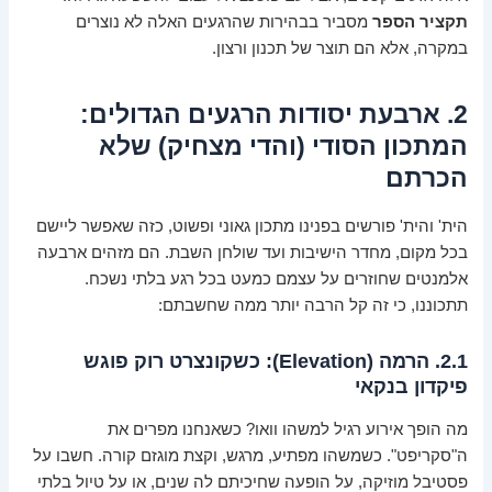
תקציר הספר
מסביר בבהירות שהרגעים האלה לא נוצרים
במקרה, אלא הם תוצר של תכנון ורצון.
2. ארבעת יסודות הרגעים הגדולים:
המתכון הסודי (והדי מצחיק) שלא
הכרתם
הית' והית' פורשים בפנינו מתכון גאוני ופשוט, כזה שאפשר ליישם
בכל מקום, מחדר הישיבות ועד שולחן השבת. הם מזהים ארבעה
אלמנטים שחוזרים על עצמם כמעט בכל רגע בלתי נשכח.
תתכוננו, כי זה קל הרבה יותר ממה שחשבתם:
2.1. הרמה (Elevation): כשקונצרט רוק פוגש
פיקדון בנקאי
מה הופך אירוע רגיל למשהו וואו? כשאנחנו מפרים את
ה"סקריפט". כשמשהו מפתיע, מרגש, וקצת מוגזם קורה. חשבו על
פסטיבל מוזיקה, על הופעה שחיכיתם לה שנים, או על טיול בלתי