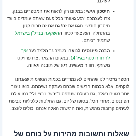
לעולם.
חיסכון אישי:
במקום רק לראות את המספרים בבנק,
צרו לעצמכם "רגע גאווה" בכל פעם שאתם עומדים ביעד
חיסכון חודשי. חגגו את זה! גם אם זה סכום קטן
בהתחלה, הוא צעד לכיוון ה
השקעה בנדל"ן בישראל
שתמיד רציתם.
הבנה פיננסית לנוער:
כשמבוגר מלמד נער
איך
להרוויח כסף בגיל 14
, במקום הרצאה, צרו פרויקט
משותף, חוויה מעשית, רגע של תובנה וגאווה.
הספר מזכיר לנו שהחיים לא נמדדים בכמות הנשימות שאנחנו
לוקחים, אלא בכמות הרגעים שבהם נעתקה נשימתנו. בואו ניצור
יותר רגעים כאלה, גם בעולם שנתפס כ"יבש" ו"רציונלי" כמו עולם
הפיננסים. אחרי הכל, בסופו של יום, גם החלטות כלכליות נובעות
לעיתים קרובות מרגשות, ואת הרגשות האלה אנחנו יכולים לעצב.
שאלות ותשובות מהירות על כוחם של