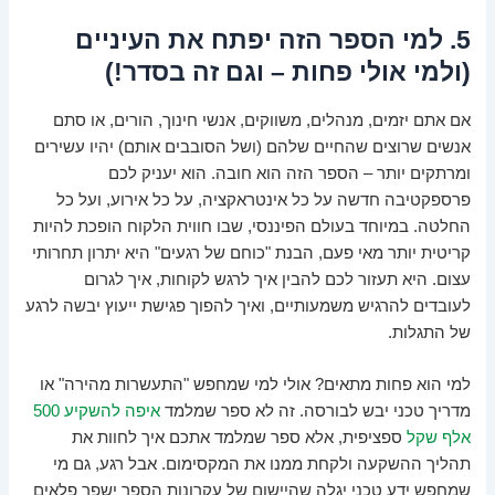
5. למי הספר הזה יפתח את העיניים
(ולמי אולי פחות – וגם זה בסדר!)
אם אתם יזמים, מנהלים, משווקים, אנשי חינוך, הורים, או סתם
אנשים שרוצים שהחיים שלהם (ושל הסובבים אותם) יהיו עשירים
ומרתקים יותר – הספר הזה הוא חובה. הוא יעניק לכם
פרספקטיבה חדשה על כל אינטראקציה, על כל אירוע, ועל כל
החלטה. במיוחד בעולם הפיננסי, שבו חווית הלקוח הופכת להיות
קריטית יותר מאי פעם, הבנת "כוחם של רגעים" היא יתרון תחרותי
עצום. היא תעזור לכם להבין איך לרגש לקוחות, איך לגרום
לעובדים להרגיש משמעותיים, ואיך להפוך פגישת ייעוץ יבשה לרגע
של התגלות.
למי הוא פחות מתאים? אולי למי שמחפש "התעשרות מהירה" או
מדריך טכני יבש לבורסה. זה לא ספר שמלמד
איפה להשקיע 500
אלף שקל
ספציפית, אלא ספר שמלמד אתכם איך לחוות את
תהליך ההשקעה ולקחת ממנו את המקסימום. אבל רגע, גם מי
שמחפש ידע טכני יגלה שהיישום של עקרונות הספר ישפר פלאים