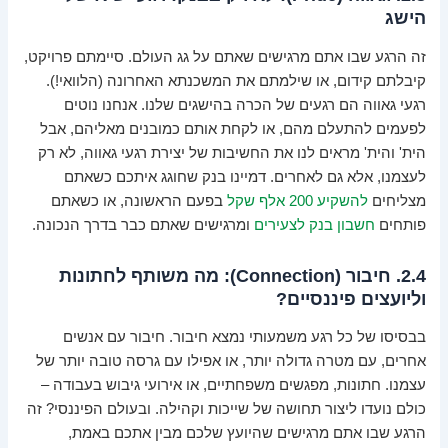
הישג
זה הרגע שבו אתם מרגישים שאתם על גג העולם. סיימתם פרויקט,
קיבלתם קידום, או שילמתם את המשכנתא האחרונה (הלוואי!).
רגעי גאווה הם רגעים של הכרה בהישגים שלנו. אנחנו נוטים
לפעמים להתעלם מהם, או לקחת אותם כמובנים מאליהם, אבל
הית' והית' מראים לנו את החשיבות של יצירת רגעי גאווה, לא רק
לעצמנו, אלא גם לאחרים. דמיינו בנק שחוגג איתכם כשאתם
מצליחים
להשקיע 200 אלף שקל
בפעם הראשונה, או כשאתם
פותחים
חשבון בנק לצעירים
ומרגישים שאתם כבר בדרך הנכונה.
2.4. חיבור (Connection): מה משותף לחתונות
וליועצים פיננסיים?
בבסיסו של כל רגע משמעותי נמצא חיבור. חיבור עם אנשים
אחרים, עם מטרה גדולה יותר, או אפילו עם גרסה טובה יותר של
עצמנו. חתונות, מפגשים משפחתיים, או אירועי גיבוש בעבודה –
כולם נועדו ליצור תחושה של שייכות וקהילה. ובעולם הפיננסי? זה
הרגע שבו אתם מרגישים שהיועץ שלכם מבין אתכם באמת,