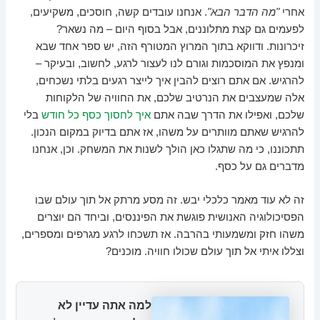
אחרי
"מה הדבר הבא"
. אנחנו עובדים קשה, חוסכים, משקיעים,
לפעמים גם קצת מתלוננים, אבל בסוף היום – מה נשאר?
זיכרונות. ודווקא בתוך המרוץ המטורף הזה, יש ספר אחד שבא
ומנפץ את המוסכמות וגורם לנו לעצור לרגע, לחשוב, ובעיקר –
להרגיש. אם אתם רוצים להבין איך לייצר רגעים בלתי נשכחים,
אלה שמעצבים את הנרטיב שלכם, את החוויה של הלקוחות
שלכם, ואפילו את הדרך שבה אתם
איך לחסוך כסף כל חודש
בלי
להרגיש שאתם מוותרים על משהו, אז אתם בדיוק במקום הנכון.
תתכוננו, כי מה שתגלו כאן הולך לשנות את המשחק. וכן, אנחנו
מדברים גם על כסף.
זה לא עוד מאמר כלכלי יבש. זה מסע מרתק אל תוך עולם שבו
הפסיכולוגיה האנושית פוגשת את הפיננסים, וביחד הם יוצרים
משהו חזק ומשמעותי בהרבה. אז תשכחו לרגע מגרפים ומספרים,
וצללו איתי אל תוך עולם שכולו חוויה. מוכנים?
למה אתה עדיין לא