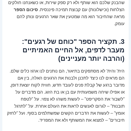
שהבנק שלכם הוא שותף ולא רק ספק שירות, או כשאנחנו חולקים
הצלחות (וכישלונות) עם קבוצת תמיכה פיננסית.
סיכום הספר
מראה שהחיבור הוא מה שמטעין את שאר הרגעים ונותן להם
עומק.
3. תקציר הספר "כוחם של רגעים":
מעבר לדפים, אל החיים האמיתיים
(והרבה יותר מעניינים)
הית' והית' לא מסתפקים בתיאור, הם נותנים לנו ארגז כלים שלם.
הם מראים לנו כיצד לתכנן ולבנות את הרגעים האלה, בין אם
מדובר ברגע של קבלת פנים לעובד חדש, חווית לקוח יוצאת דופן,
או אפילו שיחה משמעותית עם בן או בת הזוג. הם מדברים על
"לשבור את הסקריפט" – לעשות משהו לא צפוי. על "לטפח
תובנות" – לגרום לאנשים לראות את העולם אחרת. על "לתרגל
אומץ" – לעשות את הדברים הקשים שמשתלמים בסוף. ועל "לחזק
חיבורים" – למצוא את המשותף ולא את המפריד.