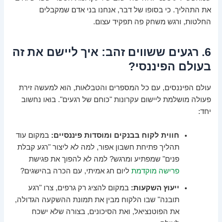
את התהליך. כי בסופו של דבר, אנחנו בני אדם שמקבלים
החלטות, ורגש משחק פה תפקיד עצום.
6. רגעים ששווים זהב: איך ליישם את זה
בעולם הפיננסי?
עולם הפיננסים, עם כל המספרים והטבלאות, הוא למעשה זירת
פעולה מושלמת ליישום עקרונות "כוחם של רגעים". בואו נחשוב
יחד:
חווית לקוח בבנקים ומוסדות פיננסיים:
במקום עוד
תהליך פתיחת חשבון אפור, למה לא ליצור "רגע קבלת
פנים" שמפתיע ומרגש? למה לא להפוך את פגישת
פרישה מוקדמת
ליום חג אמיתי, עם הכרה בהישגים?
ייעוץ השקעות:
במקום להציג רק גרפים, צרו "רגע
תובנה" שבו הלקוח מבין את תמונת ההשקעה הגדולה,
את הפוטנציאל, ואת הסיכונים, בצורה שלא ישכח