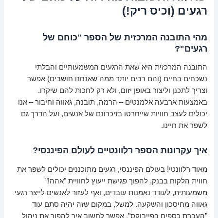
רגעים (וכיס ריק!)
מהי התובנה המרכזית של הספר "כוחם של
רגעים"?
התובנה המרכזית היא שאת הרגעים המשמעותיים והבלתי
נשכחים בחיים (והם רבים יותר ממה שאנחנו חושבים) אפשר
וצריך לתכנן וליצור באופן יזום, ולא רק לחכות להם שיקרו.
באמצעות ארבעה אלמנטים – הרמה, תובנה, גאווה וחיבור – אנו
יכולים לעצב חוויות שייחרטו בזיכרונם של אנשים, ועל הדרך גם
לשפר את חיינו.
איך עקרונות הספר רלוונטיים לעולם הפיננסי?
מאוד רלוונטי! בעולם הפיננסי, רגעים מתוכננים יכולים לשפר את
חווית הלקוח בבנק, להפוך פגישת ייעוץ לחוויית "אהה!"
משמעותית, לעודד נאמנות עובדים, ואף לעזור לאנשים לייצר רגעי
גאווה מחיסכון והשקעה. למשל, במקום שזה יהיה סתם עוד
"העברת כספים בפייבוקס", אפשר לחשוב איך להפוך את ניהול