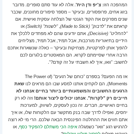
המהפכה הזו:
צ'יפ ודן הית'
. אלה לא עוד סתם סופרים. מדובר
בזוג אחים, פרופסורים, ובעיקר – מספר סיפורים מחוננים, שכבר
שנים מפרקים את הקוד הגנטי של הצלחה עסקית ואישית. אם
קראתם את
"לדבוק" (Made to Stick)
,
"לשנות" (Switch)
או
"להחליט" (Decisive)
, אתם יודעים שהם לא מפחדים ללכלך את
הידיים בתיאוריות מורכבות, אבל תמיד, אבל תמיד, מצליחים
להפוך אותן לפרקטיות, מצחיקות ובעיקר – כאלה שנשארות אתכם
הרבה אחרי שסיימתם לקרוא. הם המאסטרים בלגרום לכם
לחשוב: "וואו, איך לא חשבתי על זה קודם?".
אז מה הפעם? בספרם "כוחם של רגעים" (The Power of
Moments), הם לוקחים אותנו למסע שבו הם מראים לנו
שאת
הרגעים החשובים והמשמעותיים ביותר בחיים אנחנו לא
חייבים רק "לקרות". אנחנו יכולים ליצור אותם!
וזה לא רק
בחיים האישיים, חברים. זה נכון לעסקים, לשיווק, למערכות
יחסים, ואפילו לדרך שבה בנק מתקשר עם הלקוחות שלו, או איך
אתם חווים את ההחלטה הפיננסית הבאה שלכם. הרי מי לא רוצה
להרגיש רגע "וואו" כשמגלה
איפה הכי משתלם להפקיד כסף
, או
כשהוא מצליח
לחסוך מיליון שקלים
?