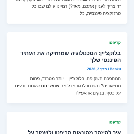
זה צריך לעניין אתכם, מאד?) דמיינו עולם שבו כל
טרנזקציה פיננסית, כל
קריפטו
בלוקצ'יין: הטכנולוגיה שמחזיקה את העתיד
הפיננסי שלך
Banku
/
מרץ 2, 2026
המהפכה השקופה: בלוקצ'יין – יותר מטרנד, פחות
מתיאוריה? תשכחו לרגע מכל מה שחשבתם שאתם יודעים
על כסף, בנקים או אפילו
קריפטו
איך להיזהר מהונאות קריפטו ולשמור על