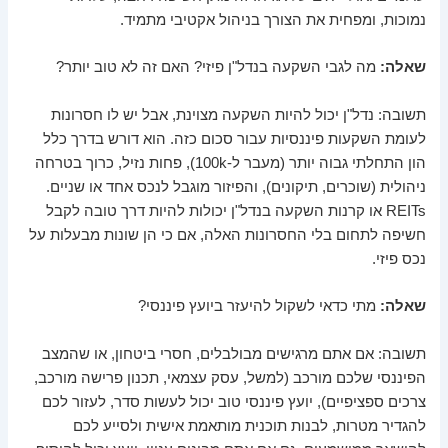
נמוכות, ומפחית את הצורך בניהול אקטיבי מתמיד.
שאלה:
מה לגבי השקעה בנדל"ן פיזי? האם זה לא טוב יותר?
תשובה: נדל"ן יכול להיות השקעה מצוינת, אבל יש לו חסרונות
לעומת השקעות פיננסיות עבור סכום כזה. הוא דורש בדרך כלל
הון התחלתי גבוה יותר (מעבר ל-100k), פחות נזיל, כרוך בטרחה
ניהולית (שוכרים, תיקונים), והפיזור מוגבל לנכס אחד או שניים.
REITs או קרנות השקעה בנדל"ן יכולות להיות דרך טובה לקבל
חשיפה לתחום בלי החסרונות האלה, אם כי הן שונות מבעלות על
נכס פיזי.
שאלה:
מתי כדאי לשקול להיעזר ביועץ פיננסי?
תשובה: אם אתם מרגישים מבולבלים, חסרי ביטחון, או שהמצב
הפיננסי שלכם מורכב (למשל, עסק עצמאי, תכנון פרישה מורכב,
צרכים ספציפיים), יועץ פיננסי טוב יכול לעשות סדר, לעזור לכם
להגדיר מטרות, לבנות תוכנית מותאמת אישית ולסייע לכם