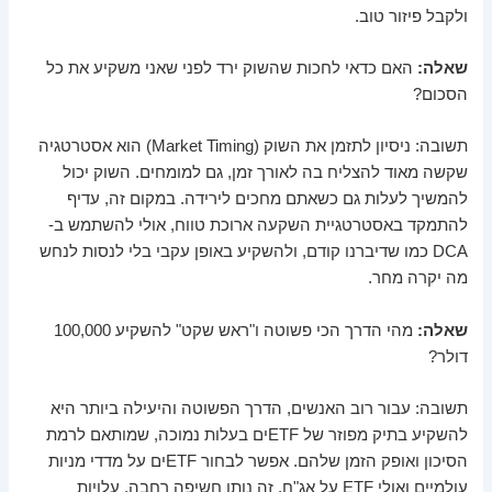
ולקבל פיזור טוב.
שאלה:
האם כדאי לחכות שהשוק ירד לפני שאני משקיע את כל
הסכום?
תשובה: ניסיון לתזמן את השוק (Market Timing) הוא אסטרטגיה
שקשה מאוד להצליח בה לאורך זמן, גם למומחים. השוק יכול
להמשיך לעלות גם כשאתם מחכים לירידה. במקום זה, עדיף
להתמקד באסטרטגיית השקעה ארוכת טווח, אולי להשתמש ב-
DCA כמו שדיברנו קודם, ולהשקיע באופן עקבי בלי לנסות לנחש
מה יקרה מחר.
שאלה:
מהי הדרך הכי פשוטה ו"ראש שקט" להשקיע 100,000
דולר?
תשובה: עבור רוב האנשים, הדרך הפשוטה והיעילה ביותר היא
להשקיע בתיק מפוזר של ETFים בעלות נמוכה, שמותאם לרמת
הסיכון ואופק הזמן שלהם. אפשר לבחור ETFים על מדדי מניות
עולמיים ואולי ETF על אג"ח. זה נותן חשיפה רחבה, עלויות