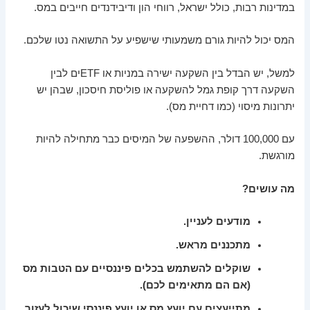
במדינות רבות, כולל ישראל, רווחי הון ודיבידנדים חייבים במס.
המס יכול להיות גורם משמעותי שישפיע על התשואה נטו שלכם.
למשל, יש הבדל בין השקעה ישירה במניות או ETFים לבין
השקעה דרך קופת גמל להשקעה או פוליסת חיסכון, שבהן יש
יתרונות מיסוי (כמו דחיית מס).
עם 100,000 דולר, ההשפעה של המיסים כבר מתחילה להיות
מורגשת.
מה עושים?
מודעים לעניין.
מתכננים מראש.
שוקלים להשתמש בכלים פיננסיים עם הטבות מס
(אם הם מתאימים לכם).
מתייעצים עם יועץ מס או יועץ פיננסי שיכול לעזור