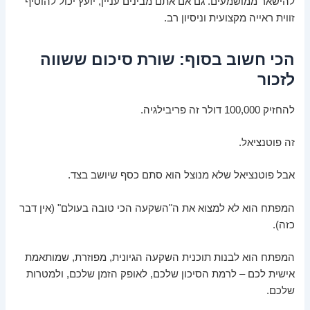
להישאר ממושמעים. גם אם אתם מבינים עניין, יועץ יכול להוסיף
זווית ראייה מקצועית וניסיון רב.
הכי חשוב בסוף: שורת סיכום ששווה
לזכור
להחזיק 100,000 דולר זה פריבילגיה.
זה פוטנציאל.
אבל פוטנציאל שלא מנוצל הוא סתם כסף שיושב בצד.
המפתח הוא לא למצוא את ה"השקעה הכי טובה בעולם" (אין דבר
כזה).
המפתח הוא לבנות תוכנית השקעה הגיונית, מפוזרת, שמותאמת
אישית לכם – לרמת הסיכון שלכם, לאופק הזמן שלכם, ולמטרות
שלכם.