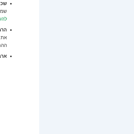
שכח
שמוב
להשקיע 0
הרג
את 
ההר
ארב