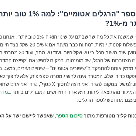
תקציר הספר "הרגלים אטומיים": למה %
מ-1%?
העקרון המרכזי שמשנה את כל מה שחשבתם על שינוי הוא ה"1%
בהשפעה של פעולות קטנות, יומיות. "מה זה כבר משנה אם
שואלים. קליר טוען שזה משנה הכל. כי 20 שקל
זו הצטברות של הרגל, של מומנטום. במקום לחפש את "קפיצת המדרג
מזמין אותנו להתמקד ב"שיפורים אטומיים" – שינויים זעירים, כמעט ב
אפקט כדורי שלג. המטרה אינה להשיג מטרה ספציפית, אלא להפוך ל
את המטרה הזו. למשל, במקום להגיד "אני רוצה לחסוך X כסף", נגיד 
המיקוד מהתוצאה לזהות, היא אחד החידושים המבריקים ביותר ב
מדרי
עצם מתחפש לספר הרגלים.
נות קליר מטורפות מתוך
סיכום הספר
, שאפשר ליישם ישר על הכי