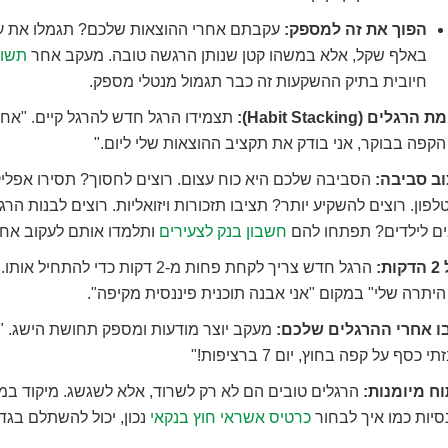
הפוך את זה למספק:
עקבתם אחרי ההוצאות שלכם? תגמלו את ע
באלף שקל, אלא במשהו קטן שנותן הרגשה טובה. מעקב אחר
תשוא
חיובית בתיק ההשקעות זה כבר תגמול מנטלי מספק.
רגלים (Habit Stacking):
תצמידו הרגל חדש להרגל קיים. "אחר
קפה בבוקר, אני בודק את תקציב ההוצאות שלי ליום."
וב סביבה:
הסביבה שלכם היא כוח עצום. רוצים לחסוך? תסירו אפליקצ
פון. רוצים להשקיע יותר? תציבו תזכורות ויזואליות. רוצים לבנות הרג
ים לילדים? תפתחו להם
חשבון בנק לצעירים
ותלמדו אותם לעקוב אחרי
ות:
הרגל חדש צריך לקחת פחות מ-2 דקות כדי להתח
יתרה שלי" במקום "אני אבנה תוכנית פיננסית מקיפה".
ו אחרי ההרגלים שלכם:
מעקב יוצר מודעות ומספק תחושת הישג. "ה
י כסף על קפה בחוץ, יום 7 ברציפות!"
וח מיומנות:
הרגלים טובים הם לא רק לשרוד, אלא לשגשג. מיקוד במיו
סיות כמו איך לבחור
כרטיס אשראי חוץ בנקאי
נכון, יכול להשתלם בגדו