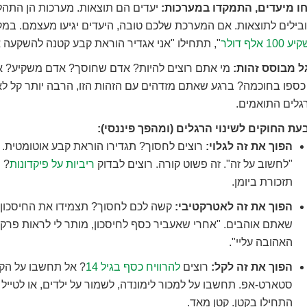
ו מיעדים, התמקדו במערכות:
יעדים הם תוצאות. מערכות הן התהל
ילים לתוצאות. אם המערכת שלכם טובה, היעדים יגיעו מעצמם. במקו
10 אלף דולר
", תתחילו "אני אגדיר הוראת קבע קטנה להשקעה או
ל מבוסס זהות:
מי אתם רוצים להיות? אדם שחוסך? אדם משקיע? 
כספו בחוכמה? ברגע שאתם מזדהים עם הזהות הזו, הרבה יותר קל ל
גלים התואמים.
עת החוקים לשינוי הרגלים (ומהפך פיננסי):
הפוך את זה לגלוי:
רוצים לחסוך? תגדירו הוראת קבע אוטומטית. 
"לחשוב על זה". זה פשוט קורה. רוצים לבדוק
ריביות על פיקדונות
? 
תזכורת ביומן.
הפוך את זה לאטרקטיבי:
קשה לכם לחסוך? תצמידו את החיסכון
שאתם אוהבים. "אחרי שאעביר כסף לחיסכון, מותר לי לראות פרק
האהובה עליי".
הפוך את זה לקל:
רוצים
להרוויח כסף בגיל 14
? אל תחשבו על הק
סטארט-אפ. תחשבו על למכור לימונדה, לשמור על ילדים, או לטייל 
התחילו בקטן. קטן מאד.