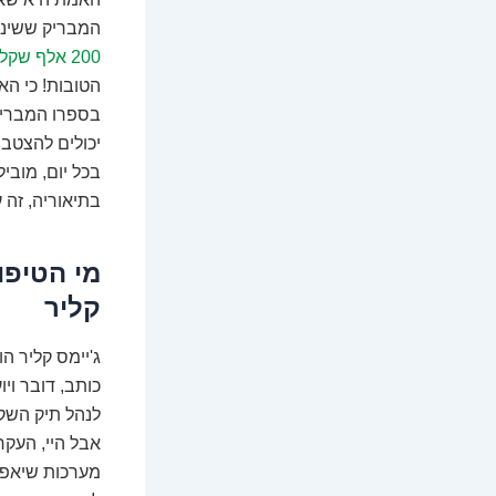
המבריק ששינה
200 אלף שקל
הטובות! כי הא
יכולים להצטבר
בתיאוריה, זה 
מי הטיפו
קליר
ג'יימס קליר ה
כותב, דובר וי
לנהל תיק השק
אבל היי, העקר
מערכות שיאפשר