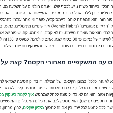
 הכל". בייחוד כשזה נוגע לכסף שלנו, אנחנו חולמים על השקעה מט
למיליונים בן לילה. אבל ברוב המקרים, המציאות הרבה יותר… אפורה.
פור הזה, הוא המפתח לזהב. ג'יימס קליר, סופר ומומחה עולמי להרגלי
בספרו המבריק "הרגלים אטומיים" (Atomic Habits) איך שינויים מיני
 לכדי תוצאות עוצרות נשימה. זה לא קסם, זו מתמטיקה. שיפור של א
בכל יום, מוביל לשיפור של כמעט פי 38 בסוף ש
עובד בכל תחום בחיים, ובמיוחד – במגרש המשחקים הפיננסי שלנו.
ס עם המשקפיים מאחורי הקסם? קצת על ג
וא לא גורו כלכלי במובן הקלאסי של המילה, וזו בדיוק הסיבה שכדאי לה
ועץ, שמתמקד בהרגלים, קבלת החלטות ושיפור מתמיד. קליר לא מטיף 
עות (טוב, הוא גם לא בדיוק פונה לקהל שמחפש
איך לקנות ביטקוין ב
ונות תקפים גם שם). הוא מספק לכם את הכלים המנטליים והמעשיים 
ו לכם להגיע לכל יעד, בין אם זה לחסוך
מיליון שקלים
, לרוץ מרתון, 