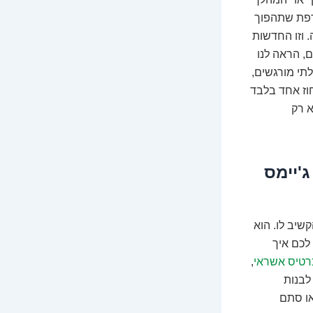
ורפת שתהפוך
 וזו החדשות
ם, הראה לנו
מליים, כמעט בלתי מורגשים,
חוז אחד בלבד
נה. אתם קולטים? כמעט פי 38! זה לא רק
'יימס
קשיב לו. הוא
לכם איך
כרטיס אשראי
,
לבנות
או סתם