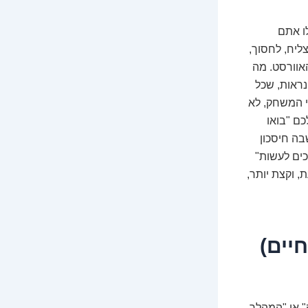
ו אתם
ליח, לחסוך,
אוורסט. מה
נראות, שכל
י המשחק, לא
כם "בואו
שבה חיסכון
כים לעשות"
 וקצת יותר,
יים)
" או "המהלך