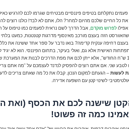
 פעמים נתקלתם בטיפים פיננסיים מבטיחים שגרמו לכם להרגיש כאיל
את כל החיים שלכם מהיום למחר? הלו, אתם לא לבד! כולנו רוצים להצ
 אפילו
לפרוש מוקדם
, אבל הדרך לשם נראית לפעמים כמו טיפוס על ה
שהאוורסט הזה בעצם מורכב מאינסוף מדרגות קטנטנות, כמעט בלתי 
בעצם דחיפה ענקית קדימה? בואו נדבר על ספר אחד ששינה את כלל
תחות האישית אלא גם, ואולי בעיקר, בתחום הפיננסי. הוא לא יגיד ל
תחסכו 10,000 ש"ח החודש", אלא ייתן לכם את מפת הדרכים לבנות את המערכת 
 לטבע שני. אם אתם רוצים להפסיק לנדנד לעצמכם על "מה אתם צרי
 לעשות
– הגעתם למקום הנכון. קבלו את כל מה שאתם צריכים לדעת,
לטימטיבי לשינוי קטן עם השפעה אדירה.
קטן שישנה לכם את הכסף (ואת הח
מינו כמה זה פשוט!
חנו אוהבים דרמות. אוהבים את הרעיון של "אדם אחד עשה צעד ענק