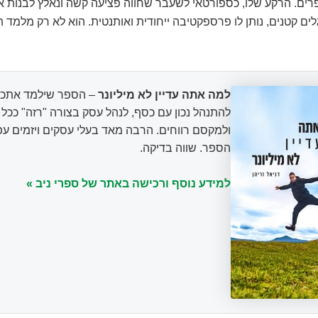
רים. הרקע שלו, כספורטאי לשעבר שחווה פציעה קשה ונאלץ לבנות א
ם קטנים, נותן לו פרספקטיבה ייחודית ואותנטית. הוא לא רק מלמד תי
למה אתה עדיין לא מיליונר
– הספר שילמד אתכם
להתנהל נכון עם כסף, לנהל עסק בצורה "רזה" ככ
ולמקסם רווחים. הרבה מאד בעלי עסקים ויזמים עפ
הספר. שווה בדיקה.
למידע נוסף ורכישה באתר של ספרי ניב »