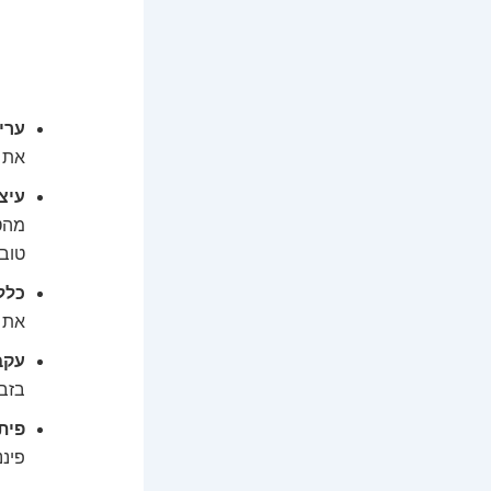
ערימת ה
את ה
עיצ
מהטל
טוב
כלל 2 הדק
את ה
עקב
בזבזת
פית
פיננ