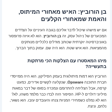
בן הורוביץ: האיש מאחורי המיתוס,
והאמת שמאחורי הקלעים
אם יש מישהו שיכול לדבר אליכם בגובה העיניים על הצדדים
המכוערים של ניהול עסק, זה
בן הורוביץ
. הוא לא איזה פרופסור
באוניברסיטה יוקרתית שכותב מודלים כלכליים מנותקים
מהמציאות. הוא איש שטח. הוא היה שם. עמוק בתוך הברוך.
מיהו המאסטרו עם הצלקות הכי מרתקות
בתעשייה?
הורוביץ הוא דמות מיתולוגית בעמק הסיליקון. הוא היה ממייסדי
חברת התוכנה
Opsware
, שנקלעה לקשיים אדירים, כמעט
קרסה, אבל הצליחה להתרומם ונמכרה בסופו של דבר במאות
מיליוני דולרים ל-HP. הסיפור הזה לבדו כבר מלמד משהו, לא?
הוא לא נמלט כשמחירי המניות צנחו והעובדים עזבו. הוא נשאר,
נלחם, וניצח.