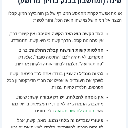
שינה (ומחשבון בבנק בחיוך מרושע)
אז מה אפשר לקחת מהמסע המטורף של בן הורוביץ? המון. קבלו
הצצה אל המוח של מי שחווה את הכל, וחזר לספר:
הצד הקשה הוא הצד הקשה מסיבה:
אין קיצורי דרך,
אין פתרונות קסם. הדרך קשה כי היא קשה. תתמודדו.
החלטות קשות דורשות קבלת החלטות:
ברוב
המקרים, לא תהיה לכם "החלטה טובה", אלא רק
"פחות גרועה". תלמדו לבחור אותה ולקחת אחריות.
להיות מנכ"ל זה עניין בודד:
אתם לבד בפסגה. קשה
לשתף את העובדים או אפילו את חברי הדירקטוריון בכל
הפרטים. תלמדו לחיות עם זה.
אין נוסחה להצלחה, יש רק עבודה קשה:
שעות,
מחשבה, התמדה. זה לא סוד, זו המציאות. בדיוק כמו
שאין
נוסחה לחישוב תשואה
בלי נתונים.
פיטורי עובדים זה בלתי נמנע:
כואב, קשה, אבל
לפעמים הכרחי להישרדות. תלמדו לעשות את זה נכון,