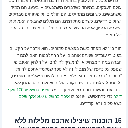
רוצה שתכשל". הוא עוסק בהתמודדות עם המציאות האכזרית של
עולם העסקים, במיוחד כשדברים משתבשים – ובינינו, הם תמיד
משתבשים. כשיזמים מתחילים, הם חולמים על פיתוחים מבריקים
ושווקים חדשים. כשהם מתקדמים, הם מגלים שהבעיה האמיתית
היא לא הרעיון, אלא הביצוע. אנשים, החלטות, משברים. זה הלב
של העניין.
הורוביץ לא מפחד לגעת בפצעים פתוחים. הוא מדבר על הקשיים
בפיטורי עובדים שאתם אוהבים, על ההתלבטות האם למכור
חברה במחיר מצחיק או להמשיך להילחם, על הלחץ האינסופי
שנופל על כתפיו של מנכ"ל. זה לא ספר שמלמד אתכם להיות
"חיוביים" בכל מחיר. הוא מלמד אתכם להיות
ריאליים, מוכנים,
ולדעת להילחם
גם כשהתקווה הולכת ואוזלת. הוא המנון לאלו
שחוו את המשבר הפיננסי העמוק וחיפשו
איפה להשקיע 100 אלף
דולר
כדי להתאושש, או אפילו
איפה להשקיע 200 אלף שקל
כשאופקים נראו קודרים.
15 תובנות שיצילו אתכם מלילות ללא