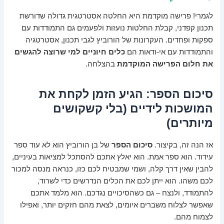
לגמרי! פרישה מוקדמת היא החלטה אסטרטגית גדולה שדורשת
תכנון קפדני, קבלת החלטות נועזות ולפעמים גם התמודדות עם
ספקות ופחדים. העקרונות של הורוביץ לגבי תכנון, אסטרטגיה
והתמודדות עם אי-ודאות הם
כלים חיוניים למי שרוצה להגשים
את חלום הפרישה המוקדמת
בהצלחה.
סיכום הספר: הגיע הזמן לקחת את
המושכות לידיים (בלי קשקושים
מיותרים)
אז הנה זה, בקיצור.
סיכום הספר
של בן הורוביץ הוא לא עוד ספר
עידוד. הוא ספר אמת. הוא יאלץ אתכם להסתכל למציאות בעיניים,
להבין שאין דרך קלה, ושמי שמבטיח לכם כזו, כנראה מנסה למכור
לכם משהו. הוא ייתן לכם את הכלים הנדרשים כדי לשרוד,
להתמודד, ולנצח – גם כשהסיכויים נגדכם. הוא מלמד אתכם
שאפשר לצלוח משברים איומים, לצאת מהם חזקים יותר, ואפילו
לצמוח מהם.