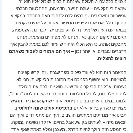
נוצצים בכל ערוץ. העולם שאנחנו הולכים לצלול אליו הוא זה
שמאחורי הקלעים – עולם הזיעה, הדמעות, ההחלטות הבלתי
אפשריות והאתגרים שגורמים לכם לתהות האם בחרתם במקצוע
הנכון בכלל. אם אתם עייפים מסיפורי אגדות על יזמים שקמים
בבוקר עם רעיון של מיליון דולר וקופצים ישר לבריכת השמפניה,
הגעתם למקום הנכון. כאן, אנחנו לא מפחדים מהאמת. אנחנו
מחבקים אותה, כי היא הכלי היחיד שיעזור לכם באמת להבין איך
הדברים עובדים, או יותר נכון –
איך הם אמורים לעבוד כשאתם
רוצים להצליח
.
המאמר הזה הוא לא עוד סיכום ספר שגרתי. זהו קרש קפיצה
למציאות. הוא יחשוף בפניכם את התובנות הכי קשות, הכי לא
נעימות, אבל גם הכי קריטיות שיש. הוא ייתן לכם את היכולת
לזהות מלכודות, לקבל החלטות נכונות גם כשאין החלטה "טובה",
ולנווט במים סוערים בביטחון יחסי. אחרי שתקראו את זה, תרגישו
מצוידים לא רק בידע, אלא גם
בתפיסת עולם שונה לחלוטין
.
תבינו איך מנהיגים אמיתיים חושבים, איך הם מתמודדים ואיך הם
יוצאים מזה – לעיתים בקושי, אבל בחיים. אז קחו נשימה עמוקה,
כי המסע הזה הולך להיות מרתק, מעצבן ומלא באמת שאף אחד