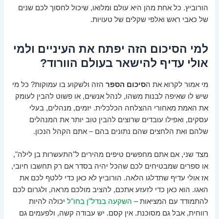
הורוביץ. כל אחת מהן היא עולם ומלואו, שיכול לחסוך לכם שנים
של כאבי ראש ואלפי שקלים של טעויות.
למי הסיכום הזה יפתח את העיניים ולמי
אולי עדיף להישאר בעולם הוורוד?
מי אמור לקרוא את ה
סיכום הספר
הזה ולשקוע בו עמוקות? כל מי
שיש לו שאיפה לבנות משהו, לנהל אנשים, או פשוט להבין לעומק
את האמת מאחורי ההצלחה הכלכלית. יזמים, מנהלים, בעלי
עסקים, ואפילו עובדים שרוצים להבין טוב יותר את המנהלים
שלהם ואת הלחצים שהם נתונים בהם – אתם הקהל הנכון.
מצד שני, אם אתם מחפשים טיפים מהירים ל"התעשרות בן לילה",
או ספרים שמבטיחים לכם שהכל יהיה בסדר אם רק תחשבו חיובי,
אז אולי עדיף שתדלגו הלאה. הורוביץ לא כאן כדי ללטף לכם את
האגו. הוא כאן כדי לזעזע אתכם, להציב מולכם מראה, ולגרום לכם
להתמודד עם המציאות –
השקעה בנדל"ן בחו"ל
יכולה להיות
רווחית, אבל גם מסוכנת. אין קסם. יש עבודה קשה, ולפעמים גם