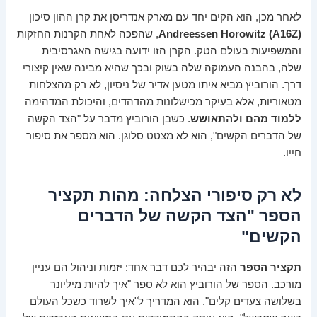
לאחר מכן, הוא הקים יחד עם מארק אנדריסן את קרן ההון סיכון
Andreessen Horowitz (A16Z)
, שהפכה לאחת הקרנות החזקות
והמשפיעות בעולם הטק. הקרן הזו ידועה בגישה האגרסיבית
שלה, בהבנה העמוקה שלה בשוק ובכך שהיא מבינה שאין קיצורי
דרך. הורוביץ מביא איתו מטען אדיר של ניסיון, לא רק מהצלחות
מטאוריות, אלא בעיקר מכישלונות מהדהדים, והיכולת המדהימה
ללמוד מהם ולהתאושש
. כשבן הורוביץ מדבר על "הצד הקשה
של הדברים הקשים", הוא לא מצטט סלוגן. הוא מספר את סיפור
חייו.
לא רק סיפורי הצלחה: מהות תקציר
הספר "הצד הקשה של הדברים
הקשים"
תקציר הספר
הזה יבהיר לכם דבר אחד: יזמות וניהול הם עניין
מורכב. הספר של הורוביץ הוא לא ספר "איך להיות מיליונר
בשלושה צעדים קלים". הוא המדריך ל"איך לשרוד כשכל העולם