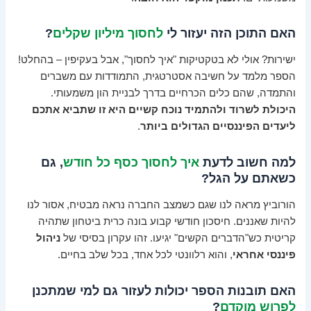
האם התוכן הזה יעזור לי
לחסוך מיליון שקלים
?
ישירות? אולי לא בטקטיקות "איך לחסוך", אבל בעקיפין – בהחלט!
הספר מלמד על חשיבה אסטרטגית, התמודדות עם משברים
והתמדה, שהם כלים הכרחיים בדרך לבניית הון משמעותי.
היכולת לשרוד ולהתמיד נוכח קשיים היא זו שתביא אתכם
ליעדים הפיננסיים הגדולים ביותר
.
למה חשוב לדעת
איך לחסוך כסף כל חודש
, גם
כשאתם על הגל?
הורוביץ מראה לנו שגם כשמצב החברה נראה מבטיח, אסור לנו
להיות שאננים. חיסכון חודשי קבוע בונה כרית ביטחון שתהיה
קריטית כש"הדברים הקשים" יגיעו. זהו עקרון בסיסי של
ניהול
פיננסי אחראי
, והוא רלוונטי לכל אחד, בכל שלב בחיים.
האם תובנות הספר יכולות לעזור גם למי שמתכנן
לפרוש מוקדם
?