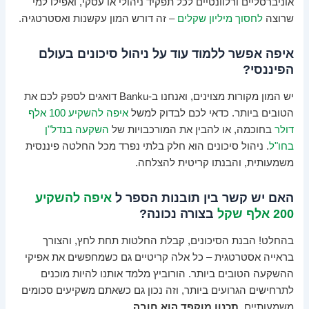
אוניברסליים ורלוונטיים לכל תפקיד ניהולי או עסקי, ואפילו למי
שרוצה
לחסוך מיליון שקלים
– זה דורש המון עקשנות ואסטרטגיה.
איפה אפשר ללמוד עוד על ניהול סיכונים בעולם
הפיננסי?
יש המון מקורות מצוינים, ואנחנו ב-Banku דואגים לספק לכם את
הטובים ביותר. כדאי לכם לבדוק למשל
איפה להשקיע 100 אלף
דולר
בחוכמה, או להבין את המורכבויות של
השקעה בנדל"ן
בחו"ל
. ניהול סיכונים הוא חלק בלתי נפרד מכל החלטה פיננסית
משמעותית, והבנתו קריטית להצלחה.
האם יש קשר בין תובנות הספר ל
איפה להשקיע
200 אלף שקל
בצורה נכונה?
בהחלט! הבנת הסיכונים, קבלת החלטות תחת לחץ, והצורך
בראייה אסטרטגית – כל אלה קריטיים גם כשמחפשים את אפיקי
ההשקעה הטובים ביותר. הורוביץ מלמד אותנו להיות מוכנים
לתרחישים הגרועים ביותר, וזה נכון גם כשאתם משקיעים סכומים
משמעותיים.
תכנון מוקפד הוא חובה
.