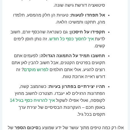
סיטואציה דורשת גישה שונה.
אל תפחדו לטעות:
טעויות הן חלק מהמסע. תלמדו
מהן, תתקנו ותמשיכו הלאה.
תקפידו על חיסכון:
גם כשנראה שהכסף זורם, חשוב
לדעת
איך לחסוך כסף כל חודש
. זה נותן חוסן לימים
קשים.
תחשבו תמיד על התמונה הגדולה:
לפעמים אתם
תקועים בפרטים הקטנים, אבל חשוב להבין לאן אתם
רוצים להגיע. אולי אתם חולמים
לפרוש מוקדם
? זה
דורש ראייה ארוכת טווח.
תהיו יצירתיים בפתרון בעיות:
כשהמצב קשה,
הפתרונות הרגילים לא יעבדו. תצטרכו לחשוב מחוץ
לקופסה, ואולי אפילו לשקול
איך להרוויח כסף בגיל 14
באופן חכם – העקרונות הבסיסיים של יצירת ערך
תקפים בכל גיל.
אלו רק כמה טיפים מתוך עושר של ידע שמוצע ב
סיכום הספר
של