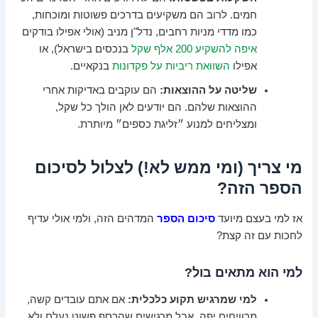
חמים. לרוב הם משקיעים בדרכים פשוטות ומוכחות,
כמו מדדי מניות רחבים, נדל"ן מניב (אולי אפילו בודקים
איפה להשקיע 200 אלף שקל
בנכסים בישראל), או
אפילו
השוואת ריביות על פקדונות
בנקאיים.
שליטה על ההוצאות:
הם עוקבים באדיקות אחרי
ההוצאות שלהם. הם יודעים לאן הולך כל שקל,
ומצליחים למנוע ״זליגת כספים״ מיותרת.
מי צריך (ומי ממש לא!) לצלול לסיכום
הספר הזה?
אז למי בעצם מיועד
סיכום הספר
המדהים הזה, ולמי אולי עדיף
לחכות עם זה קצת?
למי הוא מתאים בול?
למי שמרגיש תקוע כלכלית:
אם אתם עובדים קשה,
מרוויחים יפה, אבל מרגישים שהכסף פשוט נעלם ולא