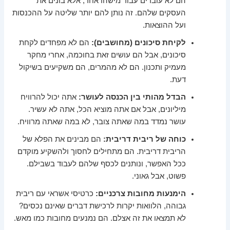
הם לא עובדים עבור מישהו אחר, אלא בונים את
העסקים שלהם. זה נותן להם יותר שליטה על ההכנסות
ועל ההוצאות.
לקיחת סיכונים (מחושבים):
הם לא מפחדים לקחת
סיכונים, אבל הם עושים זאת בחוכמה, אחרי מחקר
מעמיק ותכנון. הם לא מהמרים, הם משקיעים בשיקול
דעת.
הבדל מהותי בין הכנסה לעושר:
אתה יכול להרוויח
מיליונים, אבל אם אתה מוציא הכל, אתה לא עשיר.
עושר נמדד במה שאתה צובר, לא במה שאתה מרוויח.
כוחה של ריבית דריבית:
הם מבינים את הפלא של
הריבית דריבית. הם מתחילים לחסוך ולהשקיע מוקדם
ככל האפשר, ונותנים לכסף שלהם לעבוד בשבילם.
פשוט, אבל גאוני.
הימנעות מחובות צרכניים:
כרטיסי אשראי עם ריבית
גבוהה, הלוואות יקרות לרכישת דברים שאינם נכסים?
לא תמצאו את זה אצלם. הם נמנעים מחובות כמו מאש.