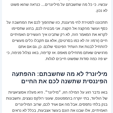
עכשיו. כי כל מה שחשבתם על מיליונרים… כנראה שהוא פשוט
לא נכון.
תתכוננו לסטירת לחי מרעננת, כזו שתהפוך לכם את המחשבה על
כסף ועושר מהקצה אל הקצה. אני מבטיח לכם, ברגע שתסיימו
לקרוא את המאמר הזה, לא רק שתבינו איך העשירים האמיתיים
חיים (ורמז: זה לא כמו בסרטים), אלא גם תקבלו כלים מעשיים
להתחיל לבנות את העתיד הפיננסי שלכם. כן, גם אם אתם
מרגישים שאתם מתחילים מאפס. אז קדימה, בואו נצלול פנימה, כי
יש פה כמה סודות שפשוט חייבים לגלות.
מיליונר? לא מה שחשבתם: ההפתעה
הפיננסית שתשנה לכם את החיים
בואו נדבר רגע על המילה הזו, ״מיליונר״. היא מעלה אסוציאציות
של הוליווד, בתי יוקרה בהמפטונס, שעוני רולקס נוצצים, וחשבונות
בנק בלתי נתפסים. אבל מה אם אגיד לכם, שרוב המיליונרים
האמיתיים, אלו שבנו את הונם בעשר אצבעות, בכלל לא נראים