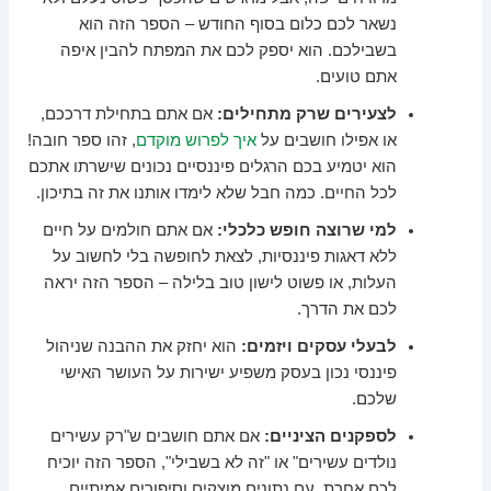
נשאר לכם כלום בסוף החודש – הספר הזה הוא
בשבילכם. הוא יספק לכם את המפתח להבין איפה
אתם טועים.
לצעירים שרק מתחילים:
אם אתם בתחילת דרככם,
או אפילו חושבים על
איך לפרוש מוקדם
, זהו ספר חובה!
הוא יטמיע בכם הרגלים פיננסיים נכונים שישרתו אתכם
לכל החיים. כמה חבל שלא לימדו אותנו את זה בתיכון.
למי שרוצה חופש כלכלי:
אם אתם חולמים על חיים
ללא דאגות פיננסיות, לצאת לחופשה בלי לחשוב על
העלות, או פשוט לישון טוב בלילה – הספר הזה יראה
לכם את הדרך.
לבעלי עסקים ויזמים:
הוא יחזק את ההבנה שניהול
פיננסי נכון בעסק משפיע ישירות על העושר האישי
שלכם.
לספקנים הציניים:
אם אתם חושבים ש"רק עשירים
נולדים עשירים" או "זה לא בשבילי", הספר הזה יוכיח
לכם אחרת, עם נתונים מוצקים וסיפורים אמיתיים.