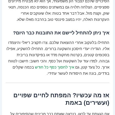
הסיכויים שלכם לצבור הון משמעותי, אך הוא לא מבטיח מיליונים
ספציפיים. הצלחה תלויה גם במשתנים נוספים כמו הכנסה, תנאי
שוק, וקצת מזל. אבל דבר אחד בטוח: אלו שעוקבים אחרי
העקרונות האלה, יהיו במצב פיננסי טוב בהרבה מאלו שלא.
איך ניתן להתחיל ליישם את התובנות כבר היום?
התחילו בלעקוב אחרי ההוצאות שלכם. צרו תקציב ריאלי והיצמדו
אליו. הגדירו יעדי חיסכון והשקעה ברורים. התחילו להשקיע, אפילו
בסכומים קטנים, בקרנות מחקות מדד או בפיקדונות בריבית
גבוהה. למדו עוד על השקעות ועל כסף. והכי חשוב: חישבו לטווח
ארוך. כל צעד קטן, גם
איך לחסוך כסף כל חודש
בכמה שקלים
בודדים, בונה את היסודות לעושר עתידי.
אז מה עכשיו? המפתח לחיים שפויים
(ועשירים) באמת
אם הגעתם עד לכאן, כנראה שאתם כבר מבינים שהסיפורים על