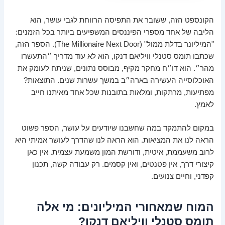
הקונספט הזה, ששובר את התפיסה הרווחת לגבי עושר, הוא
הליבה של אחד מספרי הפיננסים המשפיעים ביותר בכל הזמנים:
"המיליונר בדלת ממול" (The Millionaire Next Door). הספר הזה,
שכתבו תומס סטנלי וויליאם דנקו, הוא לא עוד מדריך ״התעשרו
מהר״. הוא דו״ח מחקר מקיף, מבוסס נתונים, שניתח לעומק את
האוכלוסייה העשירה בארה״ב במשך עשרות שנים. התוצאות?
מפתיעות, מרתקות, ומלאות בתובנות שכל אחד מאיתנו חייב
לאמץ.
במקום להתמקד במה שחשבנו שיודעים על עושר, הספר פשוט
הראה לנו את המציאות. הוא הראה לנו שהדרך לעושר אמיתי היא
לרוב משעממת, איטית, ודורשת המון משמעת עצמית. אין כאן
קיצורי דרך, אין פטנטים, ואין קסמים. רק עבודה קשה, תכנון
קפדני, וחיים צנועים.
המוח שמאחורי המיליונים: מי אלה
תומס סטנלי וויליאם דנקו?