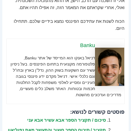
אולי זו השכנה עם הרכב הישן, או ההוא מהמכולת השכונתית.
ואולי, אחרי שקראתם את המאמר הזה, זה אפילו תהיו אתם.
הכוח לשנות את עתידכם הפיננסי נמצא בידיים שלכם. תתחילו
היום.
Banku
דניאל באנקו הוא המייסד של אתר Banku,
פלטפורמה מקצועית בתחום הפיננסים. בעל ניסיון
עשיר עם השקעות בשוק ההון, נדל"ן בארץ ובחו"ל
וגם כלכלי אישי. דניאל מקדם ידע פיננסי בגובה
העיניים ומסייע לאלפי משפחות לקבל החלטות
חכמות ובטוחות. האתר משלב כלים מעשיים,
מדריכים ועדכונים מהשטח.
פוסטים קשורים לנושא:
סיכום / תקציר הספר אבא עשיר אבא עני
תקציר / סיכום הספר חשוב והתעשר מאת נפוליאון