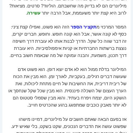
מיליונרים הם לא בדיוק מה שחשבתם. הוליווד? סרטים. מציאות?
לרוב היא קצת יותר משעממת, אבל הרבה יותר
עשירה
.
המסר המרכזי מ
תקציר הספר
הזה הוא פשוט, ואפילו קצת ציני:
כסף לא קונה אושר, אבל הוא קונה חופש. וחופש, חברים יקרים,
זה דבר שווה כל שקל. הדרך לבנות אותו לא עוברת דרך חשיפה
נוצצת ברשתות החברתיות או קניות אימפולסיביות. היא עוברת
דרך תכנון, משמעת, והבנה עמוקה של מה שבאמת חשוב בחיים.
המיליונר בדלת ממול הוא לא אדם יוצא דופן. הוא פשוט אדם
שעושה דברים רגילים, בעקביות, לאורך זמן. הוא מבין את הכוח
של ריבית דריבית, את החשיבות של חיים מתחת ליכולות, ואת
הערך העצום של השכלה פיננסית. הוא מבין שכל שקל שנחסך או
הושקע היום, יצמח ויפרח בעתיד. והוא מבין שסמלי סטטוס הם
לא יותר מאבק כוכבים שמתפוגג ברגע שהכרטיס חוייב.
אז בפעם הבאה שאתם חושבים על מיליונרים, דמיינו מישהו
שפשוט עושה את הדברים הנכונים, שקט בשקט, בלי שאיש ידע.