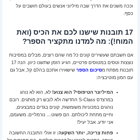
וככה משנים את הדרך שבה מיליוני אנשים בעולם חושבים על
כסף.
17 תובנות שישנו לכם את הכיס (ואת
המוח!): מה למדנו מתקציר הספר?
אם חשבתם שעשירים קונים כל מה שהם רוצים, מבלים במסיבות
נוצצות וטסים במטוסים פרטיים, הגיע הזמן שתשנו כיוון. הנה 17
תובנות מפתח מ
סיכום הספר
שישאירו אתכם בהלם קל, אבל גם
עם המון מוטיבציה:
המיליונר הטיפוסי? הוא צנוע!
לא, הוא לא נוהג
במרצדס S-Class החדשה ולא לובש רק מותגים. רובם
נוהגים במכוניות משומשות, קונים בגדים במבצעים,
וחיים מתחת ליכולתם. הם פשוט… נורמליים. משעמם,
אני יודע. אבל יעיל!
פחות צריכה, יותר השקעה:
זו אולי התובנה החשובה