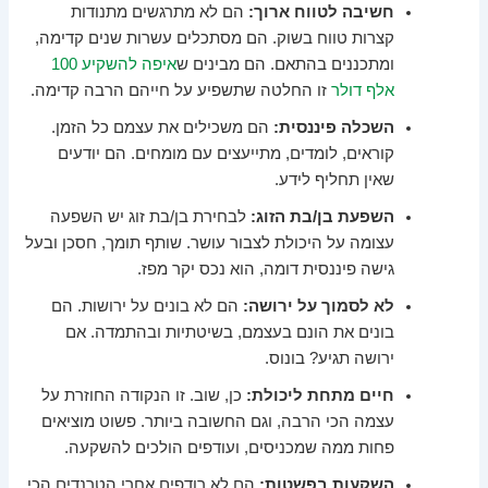
חשיבה לטווח ארוך:
הם לא מתרגשים מתנודות
קצרות טווח בשוק. הם מסתכלים עשרות שנים קדימה,
ומתכננים בהתאם. הם מבינים ש
איפה להשקיע 100
אלף דולר
זו החלטה שתשפיע על חייהם הרבה קדימה.
השכלה פיננסית:
הם משכילים את עצמם כל הזמן.
קוראים, לומדים, מתייעצים עם מומחים. הם יודעים
שאין תחליף לידע.
השפעת בן/בת הזוג:
לבחירת בן/בת זוג יש השפעה
עצומה על היכולת לצבור עושר. שותף תומך, חסכן ובעל
גישה פיננסית דומה, הוא נכס יקר מפז.
לא לסמוך על ירושה:
הם לא בונים על ירושות. הם
בונים את הונם בעצמם, בשיטתיות ובהתמדה. אם
ירושה תגיע? בונוס.
חיים מתחת ליכולת:
כן, שוב. זו הנקודה החוזרת על
עצמה הכי הרבה, וגם החשובה ביותר. פשוט מוציאים
פחות ממה שמכניסים, ועודפים הולכים להשקעה.
השקעות בפשטות:
הם לא רודפים אחרי הטרנדים הכי