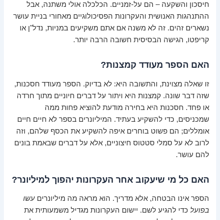
חיסכון והשקעה – הם על-זמניים. הכלכלה אולי משתנה, אבל
ההתנהגות האנושית והעקרונות הפסיכולוגיים מאחורי בניית עושר
נשארים זהים. זה לא משנה אם אתם משקיעים במניות, נדל"ן או
קריפטו, הגישה הבסיסית חשובה הרבה יותר.
האם הספר מעודד קמצנות?
זו שאלה מצוינת, והתשובה היא: לא בדיוק. הספר מעודד חסכנות,
שזה דבר שונה. קמצנות היא ויתור על דברים חיוניים מתוך חרדה
או פחד. חסכנות היא בחירה מודעת להוציא פחות ממה
שמכניסים, כדי להשקיע בעתיד. המיליונרים בספר לא חיים חיים
אומללים; הם פשוט בוחרים איפה להשקיע את הכסף שלהם, וזה
לרוב לא על סמלי סטטוס חיצוניים, אלא על דברים שבאמת בונים
להם עושר.
האם כל מי שיעקוב אחר העקרונות יהפוך למיליונר?
הספר אינו הבטחה, אלא מדריך. הוא מראה מה מיליונרים
עשו
בפועל
כדי להגיע לשם. יישום העקרונות מגדיל משמעותית את