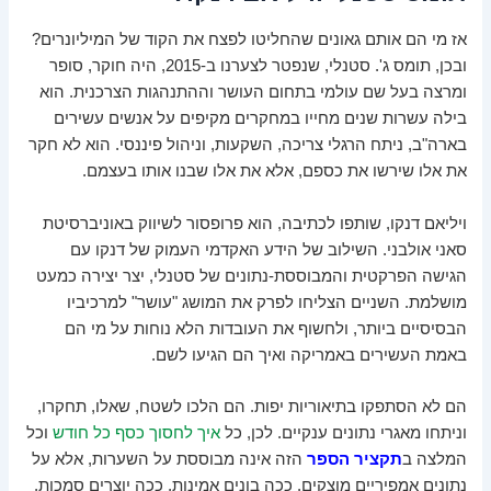
אז מי הם אותם גאונים שהחליטו לפצח את הקוד של המיליונרים?
ובכן, תומס ג'. סטנלי, שנפטר לצערנו ב-2015, היה חוקר, סופר
ומרצה בעל שם עולמי בתחום העושר וההתנהגות הצרכנית. הוא
בילה עשרות שנים מחייו במחקרים מקיפים על אנשים עשירים
בארה"ב, ניתח הרגלי צריכה, השקעות, וניהול פיננסי. הוא לא חקר
את אלו שירשו את כספם, אלא את אלו שבנו אותו בעצמם.
ויליאם דנקו, שותפו לכתיבה, הוא פרופסור לשיווק באוניברסיטת
סאני אולבני. השילוב של הידע האקדמי העמוק של דנקו עם
הגישה הפרקטית והמבוססת-נתונים של סטנלי, יצר יצירה כמעט
מושלמת. השניים הצליחו לפרק את המושג "עושר" למרכיביו
הבסיסיים ביותר, ולחשוף את העובדות הלא נוחות על מי הם
באמת העשירים באמריקה ואיך הם הגיעו לשם.
הם לא הסתפקו בתיאוריות יפות. הם הלכו לשטח, שאלו, תחקרו,
וניתחו מאגרי נתונים ענקיים. לכן, כל
איך לחסוך כסף כל חודש
וכל
המלצה ב
תקציר הספר
הזה אינה מבוססת על השערות, אלא על
נתונים אמפיריים מוצקים. ככה בונים אמינות, ככה יוצרים סמכות,