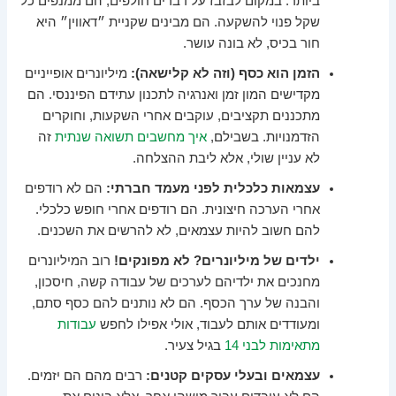
ביותר. במקום לבזבז על דברים חולפים, הם ממנפים כל
שקל פנוי להשקעה. הם מבינים שקניית ״דאווין״ היא
חור בכיס, לא בונה עושר.
הזמן הוא כסף (וזה לא קלישאה):
מיליונרים אופייניים
מקדישים המון זמן ואנרגיה לתכנון עתידם הפיננסי. הם
מתכננים תקציבים, עוקבים אחרי השקעות, וחוקרים
הזדמנויות. בשבילם,
איך מחשבים תשואה שנתית
זה
לא עניין שולי, אלא ליבת ההצלחה.
עצמאות כלכלית לפני מעמד חברתי:
הם לא רודפים
אחרי הערכה חיצונית. הם רודפים אחרי חופש כלכלי.
להם חשוב להיות עצמאים, לא להרשים את השכנים.
ילדים של מיליונרים? לא מפונקים!
רוב המיליונרים
מחנכים את ילדיהם לערכים של עבודה קשה, חיסכון,
והבנה של ערך הכסף. הם לא נותנים להם כסף סתם,
ומעודדים אותם לעבוד, אולי אפילו לחפש
עבודות
מתאימות לבני 14
בגיל צעיר.
עצמאים ובעלי עסקים קטנים:
רבים מהם הם יזמים.