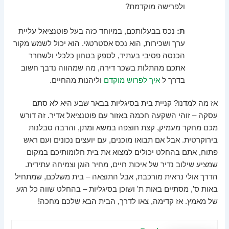
ולפרישה מוקדמת?
ת:
נכס בבעלותכם, במיוחד כזה בעל פוטנציאל עליית
ערך ושכירות, הוא נכס אסטרטגי. הוא יכול לשמש מקור
הכנסה פסיבי בעתיד, לספק בטחון כלכלי ולשחרר
אתכם מהתלות בשכר דירה, מה שמהווה נדבך חשוב
בדרך ל
איך לפרוש מוקדם
וליהנות מהחיים.
אז מה למדנו? קניית בית בסיגליות בבאר שבע היא לא סתם
עסקה – זוהי השקעה חכמה באזור עם פוטנציאל אדיר. זה דורש
מכם מחקר מעמיק, קצת חוצפה במשא ומתן, והרבה סבלנות
בירוקרטית. אבל אם תבואו מוכנים, עם יועצים נכונים ועם ראש
פתוח, אתם בהחלט יכולים למצוא את בית חלומותיכם במקום
שמציע שילוב נדיר של איכות חיים, מחיר הוגן וצמיחה עתידית.
הדרך אולי נראית מורכבת, אבל התוצאה – בית משלכם, שמתחיל
באות ס', מסתיים באות ת' ושוכן בסיגליות – בהחלט שווה כל רגע
של מאמץ. אז קדימה, צאו לדרך, הבית הבא שלכם מחכה!