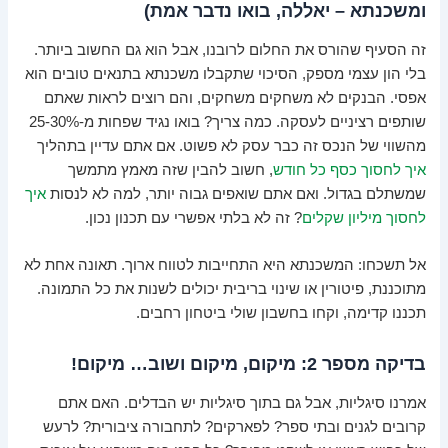
ומשכנתא – יאללה, בואו נדבר אמת)
זה הסעיף שהורס את החלום לרובנו, אבל הוא גם החשוב ביותר.
בלי הון עצמי מספק, הסיכוי שתקבלו משכנתא בתנאים טובים הוא
אפסי. הבנקים לא משחקים משחקים, והם רוצים לראות שאתם
שותפים רציניים לעסקה. כמה צריך? בואו נגיד שפחות מ-25-30%
מהשווי של הנכס זה כבר עסק לא פשוט. אם אתם עדיין בתהליך
איך לחסוך כסף כל חודש
, חשוב להבין שזה מאמץ מתמשך
שמשתלם בגדול. ואם אתם שואפים גבוה יותר, למה לא לנסות
איך
לחסוך מיליון שקלים
? זה לא בלתי אפשרי עם תכנון נכון.
אל תשכחו: המשכנתא היא התחייבות לטווח ארוך. תאונה אחת לא
מתוכננת, פיטורין או שינוי בריבית יכולים לשנות את כל התמונה.
תכננו קדימה, וקחו בחשבון שולי ביטחון רחבים.
בדיקה מספר 2: מיקום, מיקום ושוב… מיקום!
אמרנו סיגליות, אבל גם בתוך סיגליות יש הבדלים. האם אתם
קרובים לגנים ובתי ספר? לפארקים? לתחבורה ציבורית? לרעש