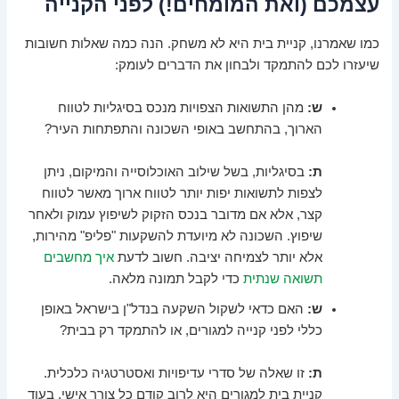
עצמכם (ואת המומחים!) לפני הקנייה
כמו שאמרנו, קניית בית היא לא משחק. הנה כמה שאלות חשובות
שיעזרו לכם להתמקד ולבחון את הדברים לעומק:
ש:
מהן התשואות הצפויות מנכס בסיגליות לטווח
הארוך, בהתחשב באופי השכונה והתפתחות העיר?
ת:
בסיגליות, בשל שילוב האוכלוסייה והמיקום, ניתן
לצפות לתשואות יפות יותר לטווח ארוך מאשר לטווח
קצר, אלא אם מדובר בנכס הזקוק לשיפוץ עמוק ולאחר
שיפוץ. השכונה לא מיועדת להשקעות "פליפ" מהירות,
אלא יותר לצמיחה יציבה. חשוב לדעת
איך מחשבים
תשואה שנתית
כדי לקבל תמונה מלאה.
ש:
האם כדאי לשקול השקעה בנדל"ן בישראל באופן
כללי לפני קנייה למגורים, או להתמקד רק בבית?
ת:
זו שאלה של סדרי עדיפויות ואסטרטגיה כלכלית.
קניית בית למגורים היא לרוב קודם כל צורך אישי, בעוד