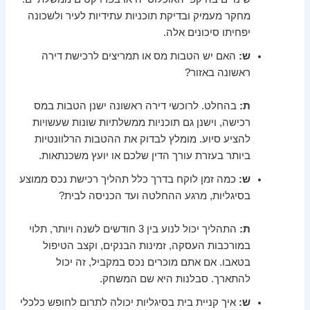
מחקר מעמיק ובדיקת תוכניות עתידיות לעיר ולשכונה
יפחיתו סיכונים אלה.
ש:
האם יש הטבות מס או תמריצים לרכישת דירה
ראשונה באזור?
ת:
בהחלט. לרוכשי דירה ראשונה ישנן הטבות במס
רכישה, וישנן גם תוכניות ממשלתיות שונות שעשויות
להציע סיוע. מומלץ לבדוק את ההטבות הרלוונטיות
ביותר בעזרת עורך הדין שלכם או יועץ משכנתאות.
ש:
כמה זמן לוקח בדרך כלל תהליך רכישת נכס ממוצע
בסיגליות, מרגע ההחלטה ועד הכניסה לבית?
ת:
התהליך יכול לנוע בין 3 חודשים לשנה ויותר, תלוי
במורכבות העסקה, זמינות הבנקים, וקצב הטיפול
בטאבו. אם אתם מוכרים נכס במקביל, זה יכול
להתארך. סבלנות היא שם המשחק.
ש:
איך קניית בית בסיגליות יכולה לתרום לחופש כלכלי