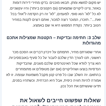
יש מקום למשא ומתן. תבואו מוכנים: בדקו מחירי דירות דומות
באזור, ציינו ליקויים שמצאתם (גם הקטנים ביותר) והיו עקשניים.
לא כל "לא" הוא סופי. לפעמים, "לא" זה רק הקדמה ל"אולי בכל
זאת…". תזכרו, המוכר רוצה למכור, ואתם רוצים לקנות במחיר
הטוב ביותר. נקודת המפגש היא אי שם באמצע.
שלב 3: חתימה ובדיקות – הקטנות שמצילות אתכם
מהגדולות
אחרי שסגרתם מחיר, חתמתם על זיכרון דברים או הסכם מכר
ראשוני, תנו לעורך הדין שלכם לעבור על כל סעיף באובססיביות.
הוא צריך לוודא שכל האינטרסים שלכם מוגנים, שהבדיקות
הנדסיות בוצעו ושהליקויים (אם יש) מטופלים או מתומחרים
בהתאם. זה השלב שבו כל פרט קטן מקבל משמעות עצומה. זו לא
אמורה להיות חוויה כיפית, אבל היא הכרחית. וכשתהיו בפנים,
תדעו שעשיתם את הכל נכון.
שאלות שפשוט חייבים לשאול את