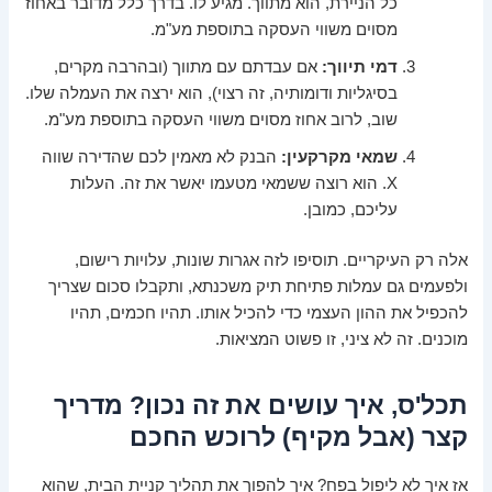
כל הניירת, הוא מתווך. מגיע לו. בדרך כלל מדובר באחוז
מסוים משווי העסקה בתוספת מע"מ.
דמי תיווך:
אם עבדתם עם מתווך (ובהרבה מקרים,
בסיגליות ודומותיה, זה רצוי), הוא ירצה את העמלה שלו.
שוב, לרוב אחוז מסוים משווי העסקה בתוספת מע"מ.
שמאי מקרקעין:
הבנק לא מאמין לכם שהדירה שווה
X. הוא רוצה ששמאי מטעמו יאשר את זה. העלות
עליכם, כמובן.
אלה רק העיקריים. תוסיפו לזה אגרות שונות, עלויות רישום,
ולפעמים גם עמלות פתיחת תיק משכנתא, ותקבלו סכום שצריך
להכפיל את ההון העצמי כדי להכיל אותו. תהיו חכמים, תהיו
מוכנים. זה לא ציני, זו פשוט המציאות.
תכל'ס, איך עושים את זה נכון? מדריך
קצר (אבל מקיף) לרוכש החכם
אז איך לא ליפול בפח? איך להפוך את תהליך קניית הבית, שהוא