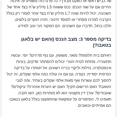
של כביש ראשי או לשקט מבורך? כל פרט כזה משפיע על איכות
החיים וגם על שווי הנכס. נכס ששווה 1.5 מיליון ש"ח בצד אחד של
השכונה, יכול להיות שווה 1.7 מיליון ש"ח בצד אחר לגמרי רק בגלל
הקרבה למרכז מסחרי או למוסד חינוכי. תהיו חוקרים בלשים,
תלכו ברגל, תדברו עם השכנים. הם המקור הכי טוב למידע.
בדיקה מספר 3: מצב הנכס (והאם יש בלאגן
בטאבו?)
ראיתם בית חלומות? מואר, משופץ, עם נוף מדהים? יופי. עכשיו
תתעוררו. מתחת לטיח הטרי יכולים להסתתר סדקים, בעיות
אינסטלציה, נזילות וליקויי בנייה רשעים. אל תוותרו על בדיקה
הנדסית יסודית. נקודה. גם אם זה עולה כמה אלפי שקלים, זה יכול
לחסוך לכם עשרות ואף מאות אלפי שקלים בעתיד. ומה לגבי
הטאבו? האם הרישום תקין? האם יש הערות אזהרה? עיקולים?
שעבודים? עורך דין מקצועי הוא לא מותרות כאן, הוא חובה.
תאמינו לי, הסיפורים על עסקאות שהתפוצצו בגלל בלאגן בטאבו
הם אמיתיים וכואבים.