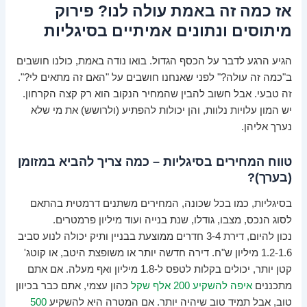
אז כמה זה באמת עולה לנו? פירוק
מיתוסים ונתונים אמיתיים בסיגליות
הגיע הרגע לדבר על הכסף הגדול. בואו נודה באמת, כולנו חושבים
ב"כמה זה עולה?" לפני שאנחנו חושבים על "האם זה מתאים לי?".
זה טבעי. אבל חשוב להבין שהמחיר הנקוב הוא רק קצה הקרחון.
יש המון עלויות נלוות, והן יכולות להפתיע (ולרושש) את מי שלא
נערך אליהן.
טווח המחירים בסיגליות – כמה צריך להביא במזומן
(בערך)?
בסיגליות, כמו בכל שכונה, המחירים משתנים דרמטית בהתאם
לסוג הנכס, מצבו, גודלו, שנת בנייה ועוד מיליון פרמטרים.
נכון להיום, דירת 3-4 חדרים ממוצעת בבניין ותיק יכולה לנוע סביב
1.2-1.6 מיליון ש"ח. דירה חדשה יותר או משופצת היטב, או קוטג'
קטן יותר, יכולים בקלות לטפס ל-1.8 מיליון ואף מעלה. אם אתם
מתכננים
איפה להשקיע 200 אלף שקל
כהון עצמי, אתם כבר בכיוון
טוב, אבל תמיד טוב שיהיה יותר. אם המטרה היא להשקיע
500