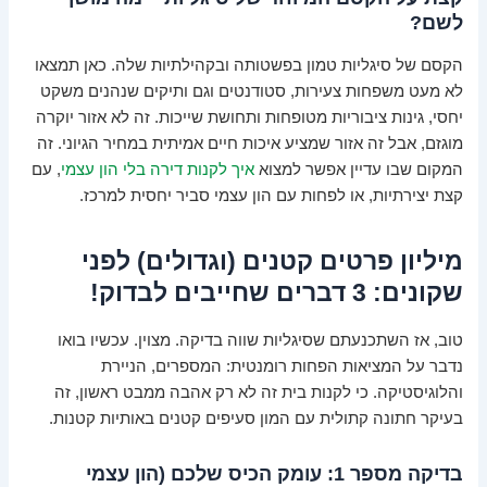
לשם?
הקסם של סיגליות טמון בפשטותה ובקהילתיות שלה. כאן תמצאו
לא מעט משפחות צעירות, סטודנטים וגם ותיקים שנהנים משקט
יחסי, גינות ציבוריות מטופחות ותחושת שייכות. זה לא אזור יוקרה
מוגזם, אבל זה אזור שמציע איכות חיים אמיתית במחיר הגיוני. זה
המקום שבו עדיין אפשר למצוא
איך לקנות דירה בלי הון עצמי
, עם
קצת יצירתיות, או לפחות עם הון עצמי סביר יחסית למרכז.
מיליון פרטים קטנים (וגדולים) לפני
שקונים: 3 דברים שחייבים לבדוק!
טוב, אז השתכנעתם שסיגליות שווה בדיקה. מצוין. עכשיו בואו
נדבר על המציאות הפחות רומנטית: המספרים, הניירת
והלוגיסטיקה. כי לקנות בית זה לא רק אהבה ממבט ראשון, זה
בעיקר חתונה קתולית עם המון סעיפים קטנים באותיות קטנות.
בדיקה מספר 1: עומק הכיס שלכם (הון עצמי