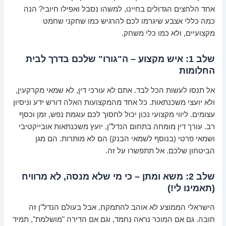
אחד הלחצים הגדולים בחיינו, למשהו נסבל ואפילו חיובי? הנה
כמה כללי אצבע שיגרמו לכם להרגיש כמו שחקני שחמט
מקצועיים, ולא כמו כלי משחק.
שלב 1: איש מקצוע – ה"גורו" שלכם בדרך לבית
החלומות
אל תנסו לעשות הכל לבד. אתם לא עורכי דין, לא שמאי מקרקעין,
ולא יועצי משכנתאות. כל אחד מהמקצועות האלה דורש ידע וניסיון
עצומים. ליווי מקצועי נכון יכול לחסוך לכם עוגמת נפש, זמן וכסף
רב. עורך דין מומחה בתחום הנדל"ן, יועץ משכנתאות אובייקטיבי
ושמאי פרטי (בנוסף לשמאי הבנק) הם לא מותרות. הם מגן
הביטחון שלכם. אל תתפשרו על זה.
שלב 2: משא ומתן – כי מי שלא מנסה, לא מרוויח
(תאמינו לי!)
הישראלי הממוצע לא אוהב להתמקח, אבל בעולם הנדל"ן זה
חובה. גם אם המוכר נראה נחמד, וגם אם הדירה "מושלמת", תמיד