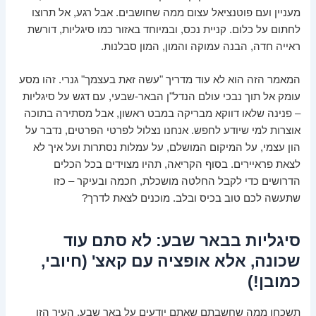
מעניין ועם פוטנציאל עצום ממה שחושבים. אבל רגע, אל תרוצו
לחתום על כלום. קניית נכס, ובמיוחד באזור כמו סיגליות, דורשת
ראייה חדה, הבנה עמוקה והמון, המון סבלנות.
המאמר הזה הוא לא עוד מדריך "עשה זאת בעצמך" גנרי. זהו מסע
עומק אל תוך נבכי עולם הנדל"ן הבאר-שבעי, עם דגש על סיגליות
– פנינה שלאו דווקא מבריקה במבט ראשון, אבל מסתירה בתוכה
אוצרות למי שיודע לחפש. אנחנו נצלול לפרטי הפרטים, נדבר על
הון עצמי, על המיקום המושלם, על עמלות נסתרות ועל איך לא
לצאת פראיירים. בסוף הקריאה, תהיו מצוידים בכל הכלים
הדרושים כדי לקבל החלטה מושכלת, חכמה ובעיקר – כזו
שתעשה לכם טוב בכיס ובלב. מוכנים לצאת לדרך?
סיגליות בבאר שבע: לא סתם עוד
שכונה, אלא אופציה עם קאצ' (חיובי,
כמובן!)
תשכחו ממה שחשבתם שאתם יודעים על באר שבע. העיר הזו