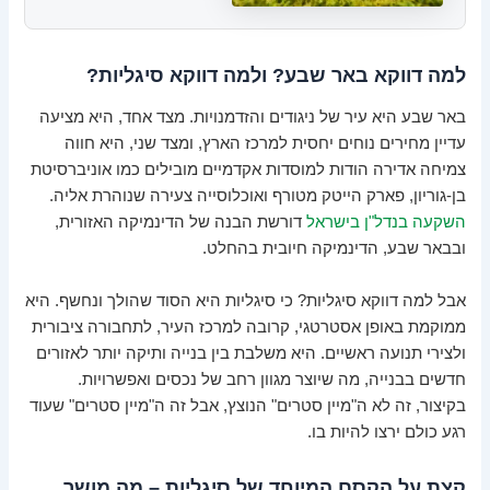
למה דווקא באר שבע? ולמה דווקא סיגליות?
באר שבע היא עיר של ניגודים והזדמנויות. מצד אחד, היא מציעה
עדיין מחירים נוחים יחסית למרכז הארץ, ומצד שני, היא חווה
צמיחה אדירה הודות למוסדות אקדמיים מובילים כמו אוניברסיטת
בן-גוריון, פארק הייטק מטורף ואוכלוסייה צעירה שנוהרת אליה.
השקעה בנדל"ן בישראל
דורשת הבנה של הדינמיקה האזורית,
ובבאר שבע, הדינמיקה חיובית בהחלט.
אבל למה דווקא סיגליות? כי סיגליות היא הסוד שהולך ונחשף. היא
ממוקמת באופן אסטרטגי, קרובה למרכז העיר, לתחבורה ציבורית
ולצירי תנועה ראשיים. היא משלבת בין בנייה ותיקה יותר לאזורים
חדשים בבנייה, מה שיוצר מגוון רחב של נכסים ואפשרויות.
בקיצור, זה לא ה"מיין סטרים" הנוצץ, אבל זה ה"מיין סטרים" שעוד
רגע כולם ירצו להיות בו.
קצת על הקסם המיוחד של סיגליות – מה מושך