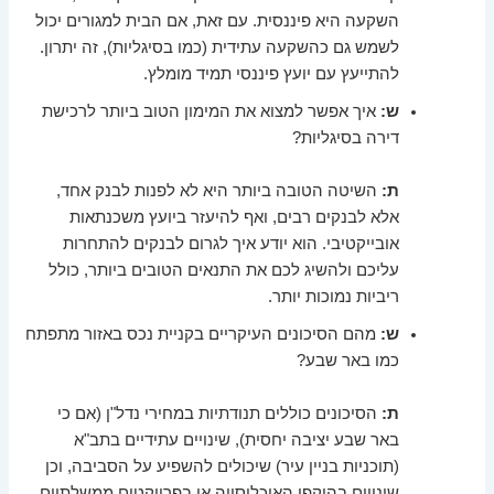
השקעה היא פיננסית. עם זאת, אם הבית למגורים יכול
לשמש גם כהשקעה עתידית (כמו בסיגליות), זה יתרון.
להתייעץ עם יועץ פיננסי תמיד מומלץ.
ש:
איך אפשר למצוא את המימון הטוב ביותר לרכישת
דירה בסיגליות?
ת:
השיטה הטובה ביותר היא לא לפנות לבנק אחד,
אלא לבנקים רבים, ואף להיעזר ביועץ משכנתאות
אובייקטיבי. הוא יודע איך לגרום לבנקים להתחרות
עליכם ולהשיג לכם את התנאים הטובים ביותר, כולל
ריביות נמוכות יותר.
ש:
מהם הסיכונים העיקריים בקניית נכס באזור מתפתח
כמו באר שבע?
ת:
הסיכונים כוללים תנודתיות במחירי נדל"ן (אם כי
באר שבע יציבה יחסית), שינויים עתידיים בתב"א
(תוכניות בניין עיר) שיכולים להשפיע על הסביבה, וכן
שינויים בהיקפי האוכלוסייה או בפרויקטים ממשלתיים.