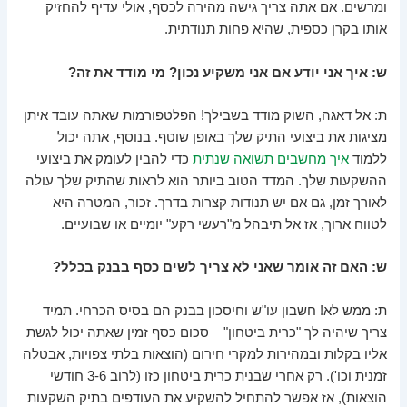
ומרשים. אם אתה צריך גישה מהירה לכסף, אולי עדיף להחזיק
אותו בקרן כספית, שהיא פחות תנודתית.
ש: איך אני יודע אם אני משקיע נכון? מי מודד את זה?
ת: אל דאגה, השוק מודד בשבילך! הפלטפורמות שאתה עובד איתן
מציגות את ביצועי התיק שלך באופן שוטף. בנוסף, אתה יכול
ללמוד
איך מחשבים תשואה שנתית
כדי להבין לעומק את ביצועי
ההשקעות שלך. המדד הטוב ביותר הוא לראות שהתיק שלך עולה
לאורך זמן, גם אם יש תנודות קצרות בדרך. זכור, המטרה היא
לטווח ארוך, אז אל תיבהל מ"רעשי רקע" יומיים או שבועיים.
ש: האם זה אומר שאני לא צריך לשים כסף בבנק בכלל?
ת: ממש לא! חשבון עו"ש וחיסכון בבנק הם בסיס הכרחי. תמיד
צריך שיהיה לך "כרית ביטחון" – סכום כסף זמין שאתה יכול לגשת
אליו בקלות ובמהירות למקרי חירום (הוצאות בלתי צפויות, אבטלה
זמנית וכו'). רק אחרי שבנית כרית ביטחון כזו (לרוב 3-6 חודשי
הוצאות), אז אפשר להתחיל להשקיע את העודפים בתיק השקעות