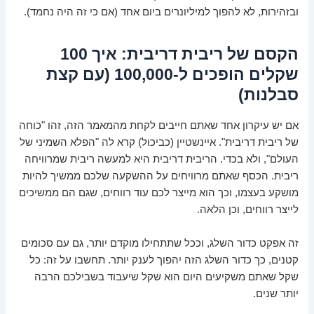
ובזהירות, לא להפוך למיליונרים ביום אחד (אם כי זה היה נחמד).
הקסם של ריבית דריבית: איך 100
שקלים הופכים ל-100,000 (עם קצת
סבלנות)
אם יש עיקרון אחד שאתם חייבים לקחת מהמאמר הזה, זהו "כוחה
של ריבית דריבית". איינשטיין (כביכול) קרא לה "הפלא השמיני של
העולם", ולא בכדי. הריבית דריבית היא למעשה ריבית שמרוויחה
ריבית. הכסף שאתם מרוויחים על ההשקעה שלכם ממשיך להיות
מושקע בעצמו, וכך הוא מייצר לכם עוד רווחים, שגם הם ממשיכים
לייצר רווחים, וכן הלאה.
זה אפקט כדור השלג, וככל שתתחילו מוקדם יותר, גם עם סכומים
קטנים, כך כדור השלג הזה יהפוך לענק יותר. תחשבו על זה: כל
שקל שאתם משקיעים היום הוא שקל שיעבוד בשבילכם הרבה
יותר שנים.