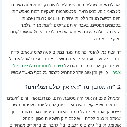
ואפילו מאות, שקלים בחודש יכולים להיות נקודת פתיחה מצוינת.
לא מאמינים? בואו נראה. פלטפורמות השקעה רבות מאפשרות
היום רכישת מניות חלקיות, יחידות ETF או קרנות נאמנות
בסכומים אפסיים. בעבר הייתם צריכים לקנות מניה שלמה,
שהייתה יכולה לעלות מאות או אלפי דולרים. היום? אפשר לקנות
חלק קטן ממנה.
זה קצת כמו להזמין פרוסת עוגה במקום עוגה שלמה. אתם עדיין
נהנים מהטעם, ועם הזמן, אם תמשיכו, אתם יכולים לאכול את כל
העוגה. וכן, אנחנו מדברים גם על
טיפים להרווחה כלכלית בגיל
צעיר
– כי אין זמן טוב יותר להתחיל ללמוד על כסף מאשר עכשיו!
2. "זה מסובך מדי": אז איך כולם מצליחים?
האמת? פעם זה אולי היה מסובך. היום, עם רובו-אדוויזרים (יועצים
רובוטיים) ואפליקציות אינטואיטיביות, זה קל יותר מלפתוח חשבון
פייסבוק. אתם עונים על כמה שאלות בסיסיות לגבי רמת הסיכון
שאתם מוכנים לקחת, ויש לכם תיק השקעות מגוון ומנוהל
אוטומטית. בלי גרפים מורכבים, בלי לדבר עם ברוקרים מפחידים,