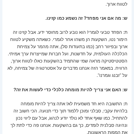
לטווח ארוך.
ש: מה אם אני מפחד? זה נשמע כמו קזינו.
ת: הפחד טבעי לגמרי! הוא נובע לרוב מחוסר ידע. אבל קזינו זה
הימור נטו, השקעות הן משהו אחר לגמרי. כשאתה משקיע לטווח
ארוך ובפיזור רחב (כמו בתעודות סל), אתה מהמר על צמיחת
הכלכלה העולמית, על חדשנות, ועל חברות שמייצרות ערך אמיתי.
הסטטיסטיקה מראה שמי שהתמיד בהשקעות כאלו לטווח ארוך,
הרוויח. במאמר הזה אנחנו מדברים על אסטרטגיה של צמיחה, לא
על "זבנג וגמרנו".
ש: האם אני צריך להיות מומחה כלכלי כדי לעשות את זה?
ת: התשובה היא חד משמעית לא! אתה צריך להיות מומחה
בלהיות עקבי, סבלני ומוכן ללמוד תוך כדי תנועה. הכי חשוב זה
להתחיל. כמו שאף אחד לא נולד יודע לנהוג, אבל עם ליווי נכון
ונהיגה סבלנית לומדים, כך גם בהשקעות. אנחנו פה כדי לתת לך
את המפות הראשונות.