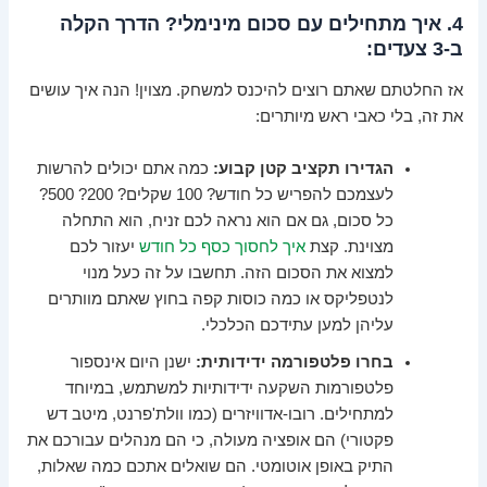
4. איך מתחילים עם סכום מינימלי? הדרך הקלה
ב-3 צעדים:
אז החלטתם שאתם רוצים להיכנס למשחק. מצוין! הנה איך עושים
את זה, בלי כאבי ראש מיותרים:
הגדירו תקציב קטן קבוע:
כמה אתם יכולים להרשות
לעצמכם להפריש כל חודש? 100 שקלים? 200? 500?
כל סכום, גם אם הוא נראה לכם זניח, הוא התחלה
מצוינת. קצת
איך לחסוך כסף כל חודש
יעזור לכם
למצוא את הסכום הזה. תחשבו על זה כעל מנוי
לנטפליקס או כמה כוסות קפה בחוץ שאתם מוותרים
עליהן למען עתידכם הכלכלי.
בחרו פלטפורמה ידידותית:
ישנן היום אינספור
פלטפורמות השקעה ידידותיות למשתמש, במיוחד
למתחילים. רובו-אדוויזרים (כמו וולת'פרנט, מיטב דש
פקטורי) הם אופציה מעולה, כי הם מנהלים עבורכם את
התיק באופן אוטומטי. הם שואלים אתכם כמה שאלות,