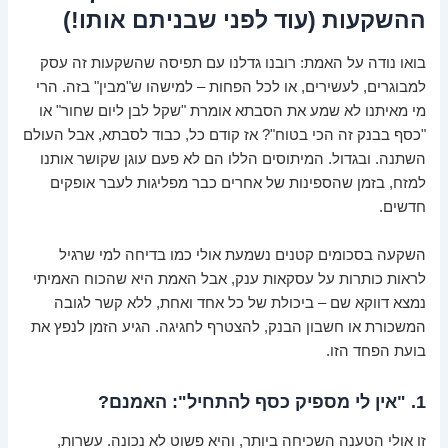
ההשקעות (עוד לפני שבניתם אותו!)
בואו נודה על האמת: רובנו גדלנו עם תפיסה שהשקעות זה עסק
למבוגרים, לעשירים, או לכל הפחות – למישהו ש"מבין" בזה. הרי
מי מאיתנו לא שמע את הסבתא אומרת "שקל לבן ליום שחור" או
"כסף בבנק זה הכי בטוח"? אז קודם כל, כבוד לסבתא, אבל העולם
השתנה. ובגדול. המיתוסים הללו הם לא פעם עוגן שקושר אותנו
למזח, בזמן שהספינות של אחרים כבר מפליגות לעבר אופקים
חדשים.
השקעה בסכומים קטנים נשמעת אולי כמו בדיחה למי שרגיל
לראות כותרות על עסקאות ענק, אבל האמת היא שהכוח האמיתי
נמצא דווקא שם – ביכולת של כל אחד ואחת, ללא קשר לגובה
המשכורת או חשבון הבנק, להצטרף לחגיגה. הגיע הזמן לנפץ את
בועת הפחד הזו.
1. "אין לי מספיק כסף להתחיל": האמנם?
זו אולי הטענה השכיחה ביותר, והיא פשוט לא נכונה. עשרות,