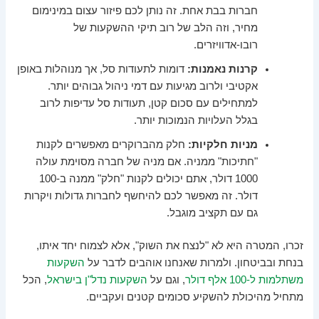
חברות בבת אחת. זה נותן לכם פיזור עצום במינימום
מחיר, וזה הלב של רוב תיקי ההשקעות של
רובו-אדוויזרים.
קרנות נאמנות:
דומות לתעודות סל, אך מנוהלות באופן
אקטיבי ולרוב מגיעות עם דמי ניהול גבוהים יותר.
למתחילים עם סכום קטן, תעודות סל עדיפות לרוב
בגלל העלויות הנמוכות יותר.
מניות חלקיות:
חלק מהברוקרים מאפשרים לקנות
"חתיכות" ממניה. אם מניה של חברה מסוימת עולה
1000 דולר, אתם יכולים לקנות "חלק" ממנה ב-100
דולר. זה מאפשר לכם להיחשף לחברות גדולות ויקרות
גם עם תקציב מוגבל.
זכרו, המטרה היא לא "לנצח את השוק", אלא לצמוח יחד איתו,
בנחת ובביטחון. ולמרות שאנחנו אוהבים לדבר על
השקעות
משתלמות ל-100 אלף דולר
, וגם על
השקעות נדל"ן בישראל
, הכל
מתחיל מהיכולת להשקיע סכומים קטנים ועקביים.