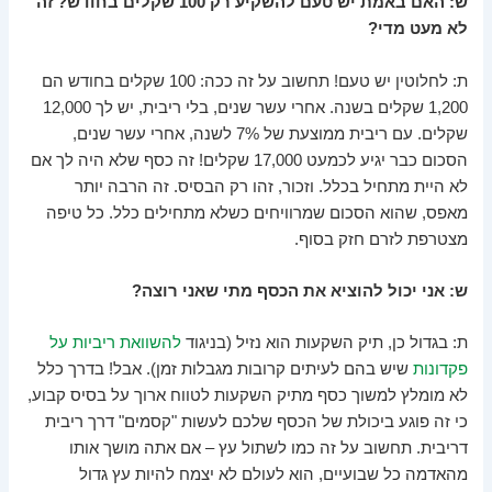
ש: האם באמת יש טעם להשקיע רק 100 שקלים בחודש? זה
לא מעט מדי?
ת: לחלוטין יש טעם! תחשוב על זה ככה: 100 שקלים בחודש הם
1,200 שקלים בשנה. אחרי עשר שנים, בלי ריבית, יש לך 12,000
שקלים. עם ריבית ממוצעת של 7% לשנה, אחרי עשר שנים,
הסכום כבר יגיע לכמעט 17,000 שקלים! זה כסף שלא היה לך אם
לא היית מתחיל בכלל. וזכור, זהו רק הבסיס. זה הרבה יותר
מאפס, שהוא הסכום שמרוויחים כשלא מתחילים כלל. כל טיפה
מצטרפת לזרם חזק בסוף.
ש: אני יכול להוציא את הכסף מתי שאני רוצה?
ת: בגדול כן, תיק השקעות הוא נזיל (בניגוד
להשוואת ריביות על
פקדונות
שיש בהם לעיתים קרובות מגבלות זמן). אבל! בדרך כלל
לא מומלץ למשוך כסף מתיק השקעות לטווח ארוך על בסיס קבוע,
כי זה פוגע ביכולת של הכסף שלכם לעשות "קסמים" דרך ריבית
דריבית. תחשוב על זה כמו לשתול עץ – אם אתה מושך אותו
מהאדמה כל שבועיים, הוא לעולם לא יצמח להיות עץ גדול