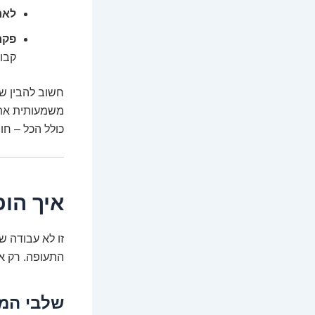
לאח
פקחי
קבוע
חשוב להבין ש
משמעותית את 
כולל הכל – חוצה 
איך הו
זו לא עבודה ש
התעופה. רק אח
שלבי המיו