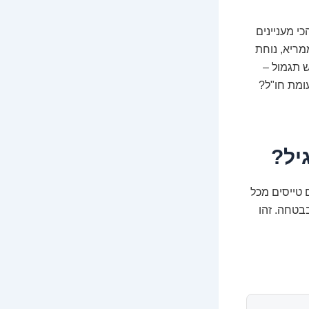
י מעניינים
מריא, נוחת
ש תגמול –
ומת חו"ל?
יל?
 טייסים מכל
בטחה. זהו