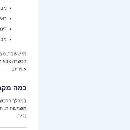
מבחנ
ראיו
דינמ
מבדק
מי שעובר, מצ
הכשרה צבאית כ
אווירית.
כמה מקב
משמעותית. חשו
נדיר.