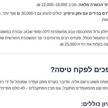
ר הכשרה מלאה:
סביב 18,000–22,000 ₪.
ם בכירים עם ותק וניסיון:
יכולים להגיע גם ל-30,000 
ות.
חלק גדול מההכנסה נובע ממשמרות לילה וסופי שבוע. עבודה במשטר
התגמול הכולל. פקחים רבים מדווחים כי סך המשכורת החודשית של
בקלות את רף ה-25,000 ₪.
פכים לפקח טיסה?
אתה פשוט נרשם אליה. מדובר בקורס מסנן וקפדני שמנוהל על ידי ר
וז קטן מהמועמדים מתקבל, וגם מבין המתקבלים – לא כולם מסיימים
ן כוללים: