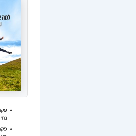
פקח
נחית
פקח