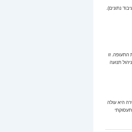
וד נתונים).
התעופה. זו
יהול תנועה
9, ₪ – אך בתום ההכשרה היא עולה
תעסוקתי