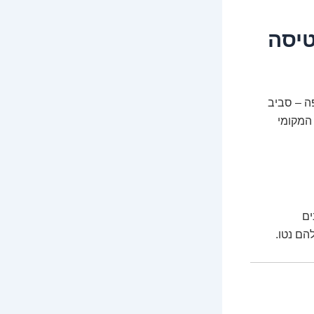
טיסה
 דולר בשנה, ובאירופה – סביב
ה המקומי
ים
הם נטו.