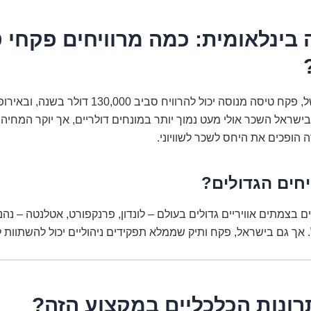
בינלאומית: כמה מרוויחים פקחי 
בארה"ב, למשל, פקח טיסה מנוסה יכול להרוויח סביב 130,000
1 יורו. בישראל השכר אולי מעט נמוך יותר במונחים דולריים, אך יוקר המחי
ה הופכים את היחס לשכר לשוויוני.
יחים הגדולים?
 בצמתים אוויריים גדולים בעולם – לונדון, פרנקפורט, אטלנטה – נהנ
אך גם בישראל, פקח ותיק שממלא תפקידים ניהוליים יכול להשתוות ל
רונות הכלכליים במקצוע הזה?