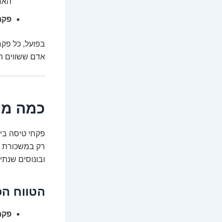
הארצ
פקח
בפועל, כל פקח
אדם ששווים ה
כמה מרו
פקחי טיסה בי
רק במשכורת בס
ובונוסים שנתיי
הטווח הכ
פקח