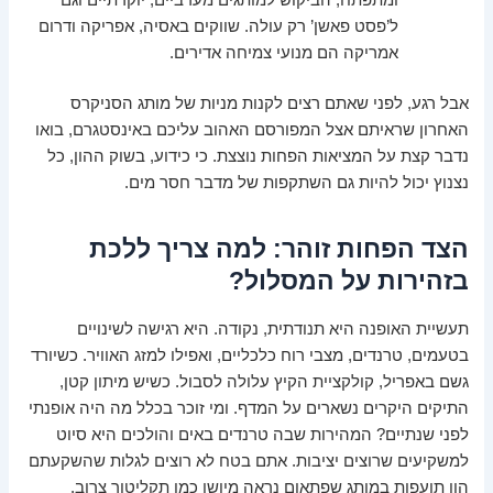
ומתפתח, הביקוש למותגים מערביים, יוקרתיים וגם
ל’פסט פאשן’ רק עולה. שווקים באסיה, אפריקה ודרום
אמריקה הם מנועי צמיחה אדירים.
אבל רגע, לפני שאתם רצים לקנות מניות של מותג הסניקרס
האחרון שראיתם אצל המפורסם האהוב עליכם באינסטגרם, בואו
נדבר קצת על המציאות הפחות נוצצת. כי כידוע, בשוק ההון, כל
נצנוץ יכול להיות גם השתקפות של מדבר חסר מים.
הצד הפחות זוהר: למה צריך ללכת
בזהירות על המסלול?
תעשיית האופנה היא תנודתית, נקודה. היא רגישה לשינויים
בטעמים, טרנדים, מצבי רוח כלכליים, ואפילו למזג האוויר. כשיורד
גשם באפריל, קולקציית הקיץ עלולה לסבול. כשיש מיתון קטן,
התיקים היקרים נשארים על המדף. ומי זוכר בכלל מה היה אופנתי
לפני שנתיים? המהירות שבה טרנדים באים והולכים היא סיוט
למשקיעים שרוצים יציבות. אתם בטח לא רוצים לגלות שהשקעתם
הון תועפות במותג שפתאום נראה מיושן כמו תקליטור צרוב.