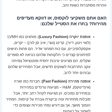
זוהרות מסתברות כשוות זהב.
האם אתם משקיעי לוקסוס, או דווקא מעדיפים
מהירות? בחרו את הסטייל שלכם:
אופנת יוקרה (Luxury Fashion):
מותגים כמו LVMH
(לואי ויטון, דיור), קרינג (גוצ'י, איב סן לורן) – יקרים,
אקסקלוסיביים, עם כוח תמחור אדיר. הם פחות רגישים
למיתונים קצרים כי הלקוחות שלהם כנראה לא סופרים
שקלים. הם מציעים יציבות יחסית ופוטנציאל צמיחה
עקב התרחבות לשווקים חדשים, אבל המחירים שלהם
גבוהים יותר לרוב.
אופנה מהירה (Fast Fashion):
חברות כמו זארה
(אינדיטקס), H&M – מציעות טרנדים במהירות
ובמחירים נמוכים. הן מגיעות לקהל רחב יותר, אבל
סובלות מתחרות עזה וביקורת גוברת על קיימות. המחיר
הנמוך מושך, אך גם דורש נפחי מכירות עצומים כדי
לשמור על רווחיות.