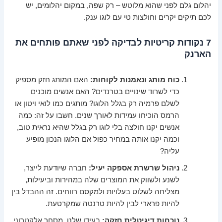
יהלום גלם לפני שהוא מלוטש – רק שפה, במקום יהלומים, יש
לכם תיקים יקרים וחולצות טי עם לוגו ענק.
7 נקודות קריטיות לבדיקה לפני שאתם פותחים את
הארנק
כוח מותג ונאמנות לקוחות:
האם המותג חזק מספיק
כדי לשרוד שינויים בטרנדים? האם אנשים מוכנים
לשלם פרמיה רק בגלל הלוגו? מותגים כמו לואי ויטון או
הרמס הוכיחו עמידות לאורך שנים. חשבו על זה: כמה
אנשים יקנו חולצה בלי לוגו רק בגלל שהיא נראית טוב,
וכמה יקנו אותה במחיר כפול אם הלוגו הנכון מופיע
עליה?
ניהול שרשרת אספקה יעיל:
חברה שיודעת לייצר,
לשנע ולשווק את המוצרים שלה במהירות וביעילות,
מצליחה לשלוט בעלויות ולמקסם רווחים. זה ההבדל בין
להיות פרארי לבין להיות טרנטה שמקרטעת.
נוכחות דיגיטלית חזקה:
בעידן שלנו, מסחר אלקטרוני