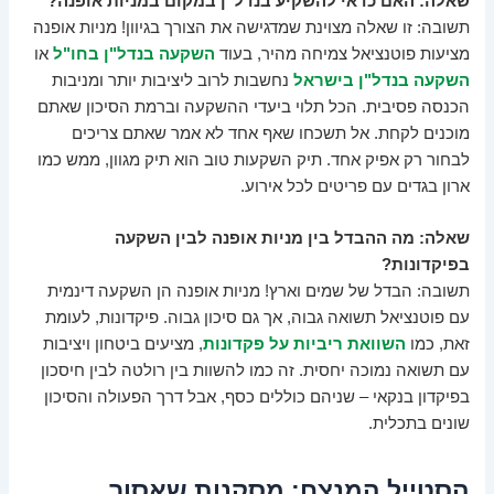
שאלה: האם כדאי להשקיע בנדל"ן במקום במניות אופנה?
תשובה: זו שאלה מצוינת שמדגישה את הצורך בגיוון! מניות אופנה
מציעות פוטנציאל צמיחה מהיר, בעוד
השקעה בנדל"ן בחו"ל
או
השקעה בנדל"ן בישראל
נחשבות לרוב ליציבות יותר ומניבות
הכנסה פסיבית. הכל תלוי ביעדי ההשקעה וברמת הסיכון שאתם
מוכנים לקחת. אל תשכחו שאף אחד לא אמר שאתם צריכים
לבחור רק אפיק אחד. תיק השקעות טוב הוא תיק מגוון, ממש כמו
ארון בגדים עם פריטים לכל אירוע.
שאלה: מה ההבדל בין מניות אופנה לבין השקעה
בפיקדונות?
תשובה: הבדל של שמים וארץ! מניות אופנה הן השקעה דינמית
עם פוטנציאל תשואה גבוה, אך גם סיכון גבוה. פיקדונות, לעומת
זאת, כמו
השוואת ריביות על פקדונות
, מציעים ביטחון ויציבות
עם תשואה נמוכה יחסית. זה כמו להשוות בין רולטה לבין חיסכון
בפיקדון בנקאי – שניהם כוללים כסף, אבל דרך הפעולה והסיכון
שונים בתכלית.
הסטייל המנצח: מסקנות שאסור