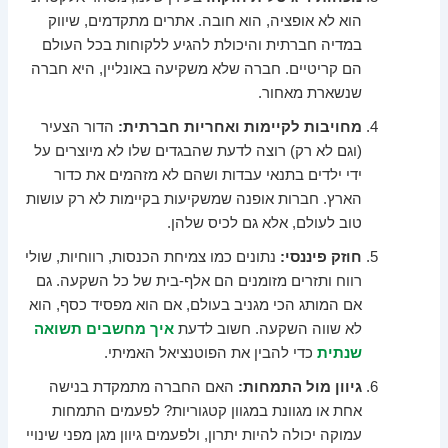
הוא לא אופציה, הוא חובה. אתרים מתקדמים, שיווק
במדיה חברתית והיכולת להגיע ללקוחות בכל העולם
הם קריטיים. חברה שלא משקיעה באונליין, היא חברה
שנשארת מאחור.
מחויבות לקיימות ואחריות חברתית:
הדור הצעיר
(וגם לא רק) רוצה לדעת שהבגדים שלו לא מיוצרים על
ידי ילדים בתנאי עבדות ושהם לא מזהמים את כדור
הארץ. חברות אופנה שמשקיעות בקיימות לא רק עושות
טוב לעולם, אלא גם לכיס שלהן.
חוזק פיננסי:
נתונים כמו צמיחת הכנסות, רווחיות, שולי
רווח ותזרים מזומנים הם אלף-בית של כל השקעה. גם
אם המותג הכי מגניב בעולם, אם הוא מפסיד כסף, הוא
לא שווה השקעה. חשוב לדעת
איך מחשבים תשואה
שנתית
כדי להבין את הפוטנציאל האמיתי.
גיוון מול התמחות:
האם החברה מתמקדת בנישה
אחת או מגוונת במגוון קטגוריות? לפעמים התמחות
עמוקה יכולה להיות יתרון, ולפעמים גיוון מגן מפני שינויי