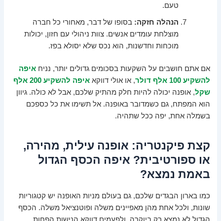
טעם.
הנהלה חזקה:
בסופו של דבר, מאחורי כל חברה
מוצלחת עומדים אנשים. צוות ניהולי עם חזון, יכולות
מוכחות וחדשנות, הוא נכס שלא יסולא בפז.
אם אתם חושבים על השקעות בסכומים גדולים יותר, נניח
איפה
להשקיע 100 אלף דולר
, או אולי דווקא
איפה להשקיע 200 אלף
שקל
, אופנה יכולה להיות חלק מהתיק שלכם, אבל לא כולה. גיוון
הוא המפתח, גם כשמדובר באופנה. אל תשימו את כל כספכם
בשמלה אחת, יפה ככל שתהיה.
קצת פיקנטריה: אופנה עילית, מהירה,
או ספורטיבית? איפה הכסף הגדול
באמת נמצא?
כמו בארון הבגדים שלכם, גם בעולם מניות האופנה יש קטגוריות
שונות, ולכל אחת מהן מאפיינים משלה ופוטנציאל משלה. הכסף
הגדול לא נמצא רק ביוקרה, ולפעמים דווקא הנישות הפחות