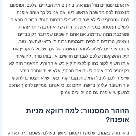
אז אתם עומדים מול המראה, בוחנים את הבגדים שלכם, ופתאום
מנצנצת לכם מחשבה בראש: רגע, אם אני כל כך אוהב אופנה,
למה שהכסף שלי לא יעבוד בשבילי בתחום הזה? ברוכים הבאים
לעולם המסחר במניות אופנה, זירה שהיא הרבה יותר זוהרת
ומורכבת ממה שנדמה. אם אתם חושבים שמדובר רק בבדים
נוצצים, טרנדים חולפים ודוגמניות גבוהות, כדאי שתשבו טוב.
אנחנו עומדים לצלול לעומק הנשמה של ענף שיכול להקפיץ את
תיק ההשקעות שלכם לגבהים חדשים, או, בואו נודה, להשאיר
אותו חשוף לקור כמו קולקציית קיץ בשיא החורף. המאמר הזה לא
רק יספר לכם איפה לשים את הכסף, אלא יצייד אתכם בידע
שיעזור לכם לקבל החלטות מבריקות, כאלו שלא תצטרכו לחפש
עוד תשובה עליהן ברשת. תתכוננו, כי אנחנו עומדים להפוך אתכם
למשקיעי אופנה עם סטייל וכיס עמוק!
הזוהר המסנוור: למה דווקא מניות
אופנה?
בואו נודה באמת, יש משהו קסום ומושך בעולם האופנה. זה לא רק