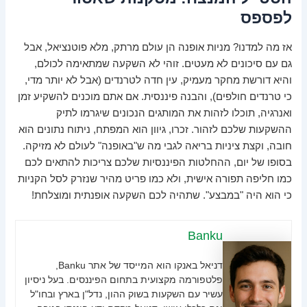
לפספס
אז מה למדנו? מניות אופנה הן עולם מרתק, מלא פוטנציאל, אבל
גם עם סיכונים לא מעטים. זוהי לא השקעה שמתאימה לכולם,
והיא דורשת מחקר מעמיק, עין חדה לטרנדים (אבל לא יותר מדי,
כי טרנדים חולפים), והבנה פיננסית. אם אתם מוכנים להשקיע זמן
ואנרגיה, תוכלו לזהות את המותגים הנכונים שיגרמו לתיק
ההשקעות שלכם לזהור. זכרו, גיוון הוא המפתח, ניתוח נתונים הוא
חובה, וקצת ציניות בריאה לגבי מה ש"באופנה" לעולם לא מזיקה.
בסופו של יום, ההחלטות הפיננסיות שלכם צריכות להתאים לכם
כמו חליפה תפורה אישית, ולא כמו פריט מהיר שנזרק לסל הקניות
כי הוא היה "במבצע". שתהיה לכם השקעה אופנתית ומוצלחת!
Banku
דניאל באנקו הוא המייסד של אתר Banku,
פלטפורמה מקצועית בתחום הפיננסים. בעל ניסיון
עשיר עם השקעות בשוק ההון, נדל"ן בארץ ובחו"ל