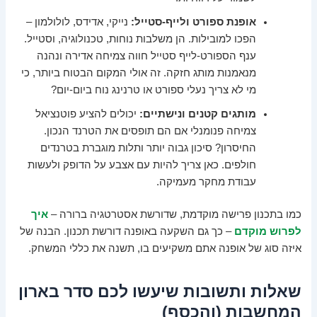
אופנת ספורט ולייף-סטייל:
נייקי, אדידס, לולולמון –
הפכו למובילות. הן משלבות נוחות, טכנולוגיה, וסטייל.
ענף הספורט-לייף סטייל חווה צמיחה אדירה ונהנה
מנאמנות מותג חזקה. זה אולי המקום הבטוח ביותר, כי
מי לא צריך נעלי ספורט או טרנינג נוח ביום-יום?
מותגים קטנים ונישתיים:
יכולים להציע פוטנציאל
צמיחה פנומנלי אם הם תופסים את הטרנד הנכון.
החיסרון? סיכון גבוה יותר ותלות מוגברת בטרנדים
חולפים. כאן צריך להיות עם אצבע על הדופק ולעשות
עבודת מחקר מעמיקה.
כמו בתכנון פרישה מוקדמת, שדורשת אסטרטגיה ברורה –
איך
לפרוש מוקדם
– כך גם השקעה באופנה דורשת תכנון. הבנה של
איזה סוג של אופנה אתם משקיעים בו, תשנה את כללי המשחק.
שאלות ותשובות שיעשו לכם סדר בארון
המחשבות (והכסף)