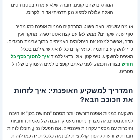
המותגים שהם קונים. חברה שלא עומדת בסטנדרטים
האלה עלולה לספוג נזק תדמיתי אדיר ולקרוס.
אז מה עושים? האם פשוט מתרחקים ממניות אופנה כמו מחירי
סוף עונה שקריים? ממש לא! עם קצת אסטרטגיה, מחקר ועין
חדה, אפשר למצוא את היהלומים האמיתיים בתוך ערימת הבגדים.
כדי להשקיע בחוכמה, כדאי קודם כל לדאוג שיש לכם בכלל
מאיפה להשקיע. טיפ קטן: אולי כדאי ללמוד
איך לחסוך כסף כל
חודש
בצורה חכמה, לפני שאתם קופצים למים העמוקים של וול
סטריט.
המדריך למשקיע האופנתי: איך לזהות
את הכוכב הבא?
השקעה במניות אופנה דורשת יותר מסתם "תחושת בטן" או חיבה
למותג מסוים. זה מצריך ניתוח מעמיק, הבנה של מגמות רוחביות
והיכרות עם מספר עקרונות פיננסיים. אם תפעלו נכון, תוכלו לזהות
חברות שיודעות להפוך קולקציות לבוננזה כלכלית. זה כמו לזהות