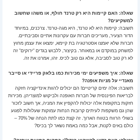
שאלה: האם קיימות היא רק טרנד חולף, או משהו שחשוב
למשקיעים?
תשובה: קיימות היא לא טרנד, היא מגה-טרנד. צרכנים, במיוחד
הדור הצעיר, מעריכים חברות עם עקרונות אתיים וסביבתיים.
חברות שלא יאמצו אסטרטגיה בת קיימא, ימצאו את עצמן מחוץ
למשחק במוקדם או במאוחר. בקיצור, ללבוש בגדים "ירוקים" זה
לא רק טוב לסביבה, אלא גם טוב לכיס. זהו, אמרנו את זה.
שאלה: איך משפיעים ימי מכירות כמו בלאק פריידי או סייבר
מאנדיי על מניות אופנה?
תשובה: אלה ימים קריטיים! הם יכולים להוות אינדיקציה חזקה
לבריאות הפיננסית של חברות האופנה ולביקוש למוצריהן. מכירות
חזקות בתקופות אלה יכולות להקפיץ את המניה, אך חשוב לזכור
שהן גם משקפות לעיתים קרובות הנחות עמוקות שעלולות לפגוע
בשולי הרווח בטווח הארוך. זה קצת כמו לתת הנחה של 70% –
כולם באים לקנות, אבל כמה באמת נשאר לך בכיס?