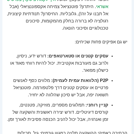
אשראי
. היתרון? פוטנציאל צמיחה אקספוננציאלי (אבל
אל תבנו על זה!), גלובליות. החיסרון? תנודתיות קיצונית,
רגולציה לא ברורה בחלק מהמקומות, סיכונים
טכנולוגיים וסיכוני הונאה.
יש גם אפיקים פחות שכיחים:
עסקים קטנים או סטארטאפים:
דורש ידע, ניסיון,
ולרוב גם מעורבות אקטיבית. יכול להיות רווחי מאוד או
כישלון מפואר.
P2P (הלוואות עמית לעמית):
מלווים כסף לאנשים
פרטיים או עסקים קטנים דרך פלטפורמה. פוטנציאל
תשואה יפה, אבל יש סיכון שהלווה לא יחזיר.
קניין רוחני:
תמלוגים מספרים, מוזיקה, פטנטים,
קורסים דיגיטליים. דורש יצירה ראשונית והשקעה של
זמן ואנרגיה, אבל יכול להניב הכנסה פסיבית לאורך זמן.
הבחירה באפיקי ההשקעה תלויה במגוון גורמים: גיל, סבילות