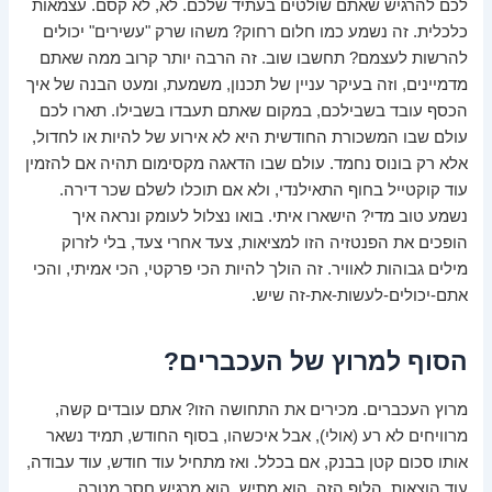
לכם להרגיש שאתם שולטים בעתיד שלכם. לא, לא קסם. עצמאות
כלכלית. זה נשמע כמו חלום רחוק? משהו שרק "עשירים" יכולים
להרשות לעצמם? תחשבו שוב. זה הרבה יותר קרוב ממה שאתם
מדמיינים, וזה בעיקר עניין של תכנון, משמעת, ומעט הבנה של איך
הכסף עובד בשבילכם, במקום שאתם תעבדו בשבילו. תארו לכם
עולם שבו המשכורת החודשית היא לא אירוע של להיות או לחדול,
אלא רק בונוס נחמד. עולם שבו הדאגה מקסימום תהיה אם להזמין
עוד קוקטייל בחוף התאילנדי, ולא אם תוכלו לשלם שכר דירה.
נשמע טוב מדי? הישארו איתי. בואו נצלול לעומק ונראה איך
הופכים את הפנטזיה הזו למציאות, צעד אחרי צעד, בלי לזרוק
מילים גבוהות לאוויר. זה הולך להיות הכי פרקטי, הכי אמיתי, והכי
אתם-יכולים-לעשות-את-זה שיש.
הסוף למרוץ של העכברים?
מרוץ העכברים. מכירים את התחושה הזו? אתם עובדים קשה,
מרוויחים לא רע (אולי), אבל איכשהו, בסוף החודש, תמיד נשאר
אותו סכום קטן בבנק, אם בכלל. ואז מתחיל עוד חודש, עוד עבודה,
עוד הוצאות. הלופ הזה. הוא מתיש. הוא מרגיש חסר מטרה,