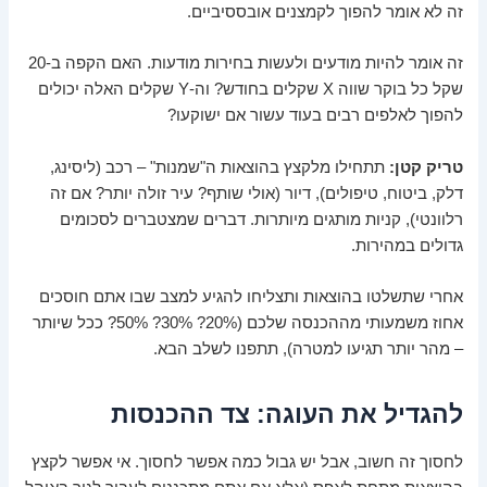
זה לא אומר להפוך לקמצנים אובססיביים.
זה אומר להיות מודעים ולעשות בחירות מודעות. האם הקפה ב-20
שקל כל בוקר שווה X שקלים בחודש? וה-Y שקלים האלה יכולים
להפוך לאלפים רבים בעוד עשור אם ישוקעו?
טריק קטן:
תתחילו מלקצץ בהוצאות ה"שמנות" – רכב (ליסינג,
דלק, ביטוח, טיפולים), דיור (אולי שותף? עיר זולה יותר? אם זה
רלוונטי), קניות מותגים מיותרות. דברים שמצטברים לסכומים
גדולים במהירות.
אחרי שתשלטו בהוצאות ותצליחו להגיע למצב שבו אתם חוסכים
אחוז משמעותי מההכנסה שלכם (20%? 30%? 50%? ככל שיותר
– מהר יותר תגיעו למטרה), תתפנו לשלב הבא.
להגדיל את העוגה: צד ההכנסות
לחסוך זה חשוב, אבל יש גבול כמה אפשר לחסוך. אי אפשר לקצץ