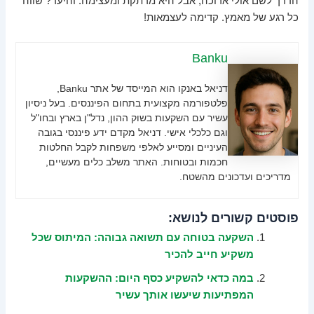
הדרך לשם אולי ארוכה, אבל היא מרתקת ומעצימה. והיעד? שווה
כל רגע של מאמץ. קדימה לעצמאות!
Banku
דניאל באנקו הוא המייסד של אתר Banku,
פלטפורמה מקצועית בתחום הפיננסים. בעל ניסיון
עשיר עם השקעות בשוק ההון, נדל"ן בארץ ובחו"ל
וגם כלכלי אישי. דניאל מקדם ידע פיננסי בגובה
העיניים ומסייע לאלפי משפחות לקבל החלטות
חכמות ובטוחות. האתר משלב כלים מעשיים,
מדריכים ועדכונים מהשטח.
פוסטים קשורים לנושא:
השקעה בטוחה עם תשואה גבוהה: המיתוס שכל
משקיע חייב להכיר
במה כדאי להשקיע כסף היום: ההשקעות
המפתיעות שיעשו אותך עשיר