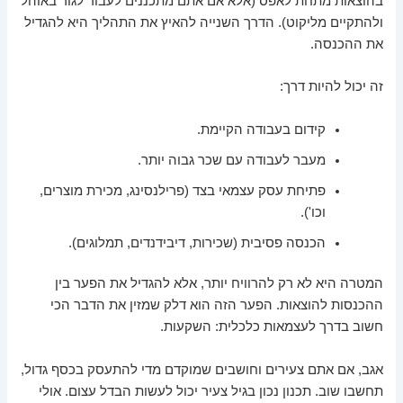
בהוצאות מתחת לאפס (אלא אם אתם מתכננים לעבור לגור באוהל
ולהתקיים מליקוט). הדרך השנייה להאיץ את התהליך היא להגדיל
את ההכנסה.
זה יכול להיות דרך:
קידום בעבודה הקיימת.
מעבר לעבודה עם שכר גבוה יותר.
פתיחת עסק עצמאי בצד (פרילנסינג, מכירת מוצרים,
וכו').
הכנסה פסיבית (שכירות, דיבידנדים, תמלוגים).
המטרה היא לא רק להרוויח יותר, אלא להגדיל את הפער בין
ההכנסות להוצאות. הפער הזה הוא דלק שמזין את הדבר הכי
חשוב בדרך לעצמאות כלכלית: השקעות.
אגב, אם אתם צעירים וחושבים שמוקדם מדי להתעסק בכסף גדול,
תחשבו שוב. תכנון נכון בגיל צעיר יכול לעשות הבדל עצום. אולי