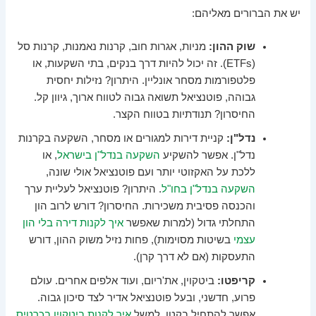
יש את הברורים מאליהם:
שוק ההון:
מניות, אגרות חוב, קרנות נאמנות, קרנות סל
(ETFs). זה יכול להיות דרך בנקים, בתי השקעות, או
פלטפורמות מסחר אונליין. היתרון? נזילות יחסית
גבוהה, פוטנציאל תשואה גבוה לטווח ארוך, גיוון קל.
החיסרון? תנודתיות בטווח הקצר.
נדל"ן:
קניית דירות למגורים או מסחר, השקעה בקרנות
נדל"ן. אפשר להשקיע
השקעה בנדל"ן בישראל
, או
ללכת על האקזוטי יותר ועם פוטנציאל אולי שונה,
השקעה בנדל"ן בחו"ל
. היתרון? פוטנציאל לעליית ערך
והכנסה פסיבית משכירות. החיסרון? דורש לרוב הון
התחלתי גדול (למרות שאפשר
איך לקנות דירה בלי הון
עצמי
בשיטות מסוימות), פחות נזיל משוק ההון, דורש
התעסקות (אם לא דרך קרן).
קריפטו:
ביטקוין, את'ריום, ועוד אלפים אחרים. עולם
פרוע, חדשני, ובעל פוטנציאל אדיר לצד סיכון גבוה.
אפשר להתחיל בקטן, למשל
איך לקנות ביטקוין בכרטיס