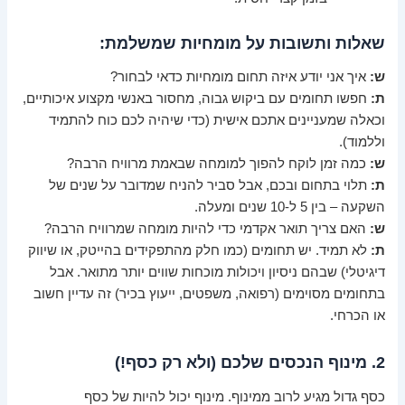
שאלות ותשובות על מומחיות שמשלמת:
ש:
איך אני יודע איזה תחום מומחיות כדאי לבחור?
ת:
חפשו תחומים עם ביקוש גבוה, מחסור באנשי מקצוע איכותיים,
וכאלה שמעניינים אתכם אישית (כדי שיהיה לכם כוח להתמיד
וללמוד).
ש:
כמה זמן לוקח להפוך למומחה שבאמת מרוויח הרבה?
ת:
תלוי בתחום ובכם, אבל סביר להניח שמדובר על שנים של
השקעה – בין 5 ל-10 שנים ומעלה.
ש:
האם צריך תואר אקדמי כדי להיות מומחה שמרוויח הרבה?
ת:
לא תמיד. יש תחומים (כמו חלק מהתפקידים בהייטק, או שיווק
דיגיטלי) שבהם ניסיון ויכולות מוכחות שווים יותר מתואר. אבל
בתחומים מסוימים (רפואה, משפטים, ייעוץ בכיר) זה עדיין חשוב
או הכרחי.
2. מינוף הנכסים שלכם (ולא רק כסף!)
כסף גדול מגיע לרוב ממינוף. מינוף יכול להיות של כסף