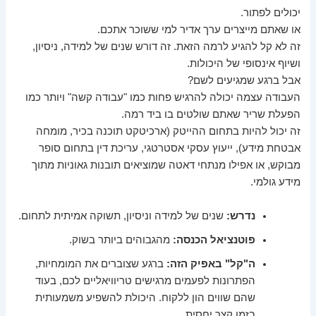
יכולים לפתור.
או שאתם מייצרים ערך אדיר למי ששוכר אתכם.
זה לא קל להגיע לרמה הזאת. זה דורש שנים של למידה, ניסיון,
ושיוף אינסופי של היכולות.
אבל ברגע שמגיעים לשם?
העבודה עצמה יכולה להרגיש פחות כמו "עבודה קשה" ויותר כמו
הפעלת שריר שאתם שולטים בו ביד רמה.
זה יכול להיות בתחום ההייטק (ארכיטקט תוכנה בכיר, מומחה
אבטחת מידע), ייעוץ עסקי אסטרטגי, עריכת דין בתחום סופר
מבוקש, או אפילו מנתחי דאטה שמוציאים תובנות גאוניות מתוך
מידע גולמי.
נדרש:
שנים של למידה וניסיון, תשוקה אמיתית לתחום.
פוטנציאל הכנסה:
מהגבוהים ביותר בשוק.
ה"קל" באפיק הזה:
ברגע שצוברים את המומחיות,
הפתרונות לפעמים מרגישים טריוויאליים לכם, בעוד
שהם שווים הון ללקוח. היכולת להשפיע משמעותית
בזמן קצר יחסית.