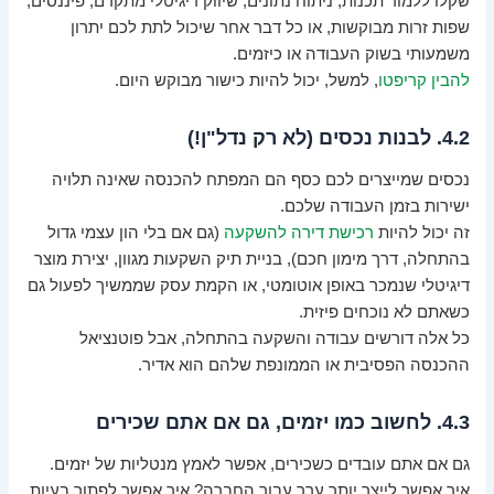
שקלו ללמוד תכנות, ניתוח נתונים, שיווק דיגיטלי מתקדם, פיננסים,
שפות זרות מבוקשות, או כל דבר אחר שיכול לתת לכם יתרון
משמעותי בשוק העבודה או כיזמים.
להבין קריפטו
, למשל, יכול להיות כישור מבוקש היום.
4.2. לבנות נכסים (לא רק נדל"ן!)
נכסים שמייצרים לכם כסף הם המפתח להכנסה שאינה תלויה
ישירות בזמן העבודה שלכם.
זה יכול להיות
רכישת דירה להשקעה
(גם אם בלי הון עצמי גדול
בהתחלה, דרך מימון חכם), בניית תיק השקעות מגוון, יצירת מוצר
דיגיטלי שנמכר באופן אוטומטי, או הקמת עסק שממשיך לפעול גם
כשאתם לא נוכחים פיזית.
כל אלה דורשים עבודה והשקעה בהתחלה, אבל פוטנציאל
ההכנסה הפסיבית או הממונפת שלהם הוא אדיר.
4.3. לחשוב כמו יזמים, גם אם אתם שכירים
גם אם אתם עובדים כשכירים, אפשר לאמץ מנטליות של יזמים.
איך אפשר לייצר יותר ערך עבור החברה? איך אפשר לפתור בעיות