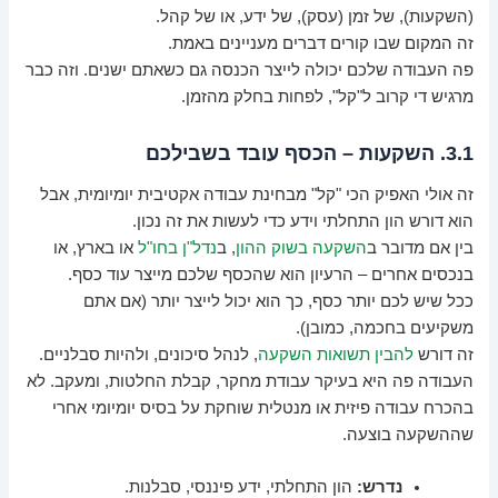
(השקעות), של זמן (עסק), של ידע, או של קהל.
זה המקום שבו קורים דברים מעניינים באמת.
פה העבודה שלכם יכולה לייצר הכנסה גם כשאתם ישנים. וזה כבר
מרגיש די קרוב ל"קל", לפחות בחלק מהזמן.
3.1. השקעות – הכסף עובד בשבילכם
זה אולי האפיק הכי "קל" מבחינת עבודה אקטיבית יומיומית, אבל
הוא דורש הון התחלתי וידע כדי לעשות את זה נכון.
בין אם מדובר ב
השקעה בשוק ההון
, ב
נדל"ן בחו"ל
או בארץ, או
בנכסים אחרים – הרעיון הוא שהכסף שלכם מייצר עוד כסף.
ככל שיש לכם יותר כסף, כך הוא יכול לייצר יותר (אם אתם
משקיעים בחכמה, כמובן).
זה דורש
להבין תשואות השקעה
, לנהל סיכונים, ולהיות סבלניים.
העבודה פה היא בעיקר עבודת מחקר, קבלת החלטות, ומעקב. לא
בהכרח עבודה פיזית או מנטלית שוחקת על בסיס יומיומי אחרי
שההשקעה בוצעה.
נדרש:
הון התחלתי, ידע פיננסי, סבלנות.