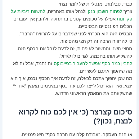
כבוד, סבלנות, ומנטליות של לומד נצחי.
צריך
לפתוח חשבון בנק
ולנהל אותו באחריות,
להשוות ריביות על
פקדונות
אפילו על סכומים קטנים בהתחלה, ולהבין איך עובדים
הכלים הפיננסיים הבסיסיים.
הבסיס הזה הוא הכרחי לפני שמדברים על להרוויח "הרבה".
כי להרוויח הרבה זה רק חצי מהסיפור.
החצי השני והחשוב לא פחות, זה לדעת לנהל את הכסף הזה.
להשקיע אותו בחכמה. לגרום לו לגדול.
להבין כמה כסף אפשר להעביר בפייבוקס
זה נחמד, אבל זה לא
מה שיהפוך אתכם לעשירים.
מה שכן יהפוך אתכם לכאלה, זה לדעת איך הכסף נכנס, איך הוא
יוצא, ואיך הוא יכול לייצר לכם עוד כסף במינימום מאמץ *אחרי*
שהשקעתם את המאמץ הראשוני הדרוש.
סיכום קצרצר (כי אין לכם כוח לקרוא
לנצח, נכון?)
אז הנה העסקה: "עבודה קלה עם הרבה כסף" היא פנטזיה.