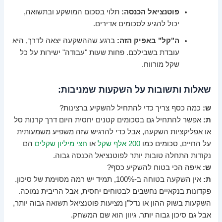
פוטנציאל הכנסה:
תלוי בסכום המושקע ובתשואה,
יכול להגיע לסכומים אדירים.
ה"קל" באפיק הזה:
ברגע שההשקעה יצאה לדרך, היא
עובדת בשבילכם. פחות שעות "עבודה" ישירות על כל
שקל מורווח.
שאלות ותשובות על השקעות שמניבות:
ש:
כמה כסף צריך כדי להתחיל להשקיע ברצינות?
ת:
אפשר להתחיל גם בסכומים קטנים יחסית היום דרך קרנות סל
או אפליקציות השקעה, אבל כדי להרגיש שזה משפיע משמעותית
על החיים, סכומים כמו
200 אלף שקל
או
חצי מיליון שקלים
הם
נקודות התחלה טובות יותר לפוטנציאל הכנסה גבוה.
ש:
איפה הכי בטוח להשקיע כסף?
ת:
אין השקעה בטוחה ב-100%, תמיד יש רמה מסוימת של סיכון.
פקדונות בנקאיים נחשבים לבטוחים יחסית, אבל הריבית נמוכה.
השקעות בשוק ההון או נדל"ן מציעות פוטנציאל תשואה גבוה יותר,
אבל גם סיכון גבוה יותר. גיוון הוא שם המשחק.