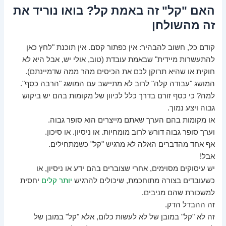
האם "קל" זה באמת קל? בואו נוריד את
זה מהשולחן
קודם כל, חשוב להבהיר: אין כפתור קסם. אין תוכנת "לחץ כאן
להתעשרות מיידית" שבאמת עובדת (טוב, אולי יש, אבל היא לא
חוקית או שהיא תרוקן לכם את הכיסים מהר ממה שדמיינתם).
המושג "עבודה קלה" לרוב לא מתיישב עם המושג "הרבה כסף".
למה? כי כסף זורם בדרך כלל לכיוון של מקומות בהם יש ביקוש
גבוה ויצע נמוך.
או מקומות בהם הערך שאתם מייצרים הוא סופר גבוה.
וערך סופר גבוה דורש לרוב מומחיות. או ניסיון. או סיכון.
אף אחד מהדברים האלה לא מרגיש "קל" כשמתחילים.
אבל!
יש עיסוקים מסוימים, אחרי שצוברים בהם ידע או ניסיון, או
כשעובדים בצורה מתוחכמת, שיכולים להרגיש
יותר קלים
יחסית
למשכורת שהם מניבים.
זה ההבדל הדק.
זה לא "קל" במובן של לא לעשות כלום, אלא "קל" במובן של