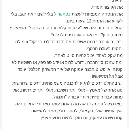
הזאת.
את הקיצור הסודי.
את הנוסחה המנצחת לעשות
כסף גדול
בלי לשבור את הגב. בלי
לקרוע את התחת 12 שעות ביום.
החלום הרטוב הזה של "עבודות קלות עם הרבה כסף". נשמע כמו
מיתוס, נכון? כמו אגדה אורבנית כלכלית?
ובכן, בואו ננפץ כמה אשליות וגם נדבר תכלס. כי "קל" זו מילה
יחסית בעולם הכסף.
מה שקל לאחד, יכול להיות סיוט לאחר.
ומה שמכניס "הרבה", דורש לרוב או ידע ספציפי, או השקעה לא
קטנה, או פשוט הבנה עמוקה של איך המשחק הכלכלי עובד.
אבל אל תתייאשו!
יש בהחלט דרכים להגיע להכנסה משמעותית. דרכים שדורשות
סוג אחר של מאמץ – אולי יותר חשיבה, אולי יותר יצירתיות, אולי
פחות עבודה פיזית ויותר עבודה "חכמה".
בואו נצלול פנימה ונראה מה באמת עומד מאחורי החלום הזה.
ואיך אפשר אולי, רק אולי, להפוך חלק ממנו למציאות.
קחו נשימה עמוקה, זה הולך להיות מסע מעניין.