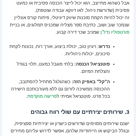
אבל כשהוא מתייצב, הוא יכול לייצר הכנסה פסיבית או כמעט
פסיבית (שדורשת ניהול, לאו דווקא עבודה שוטפת).
זה יכול להיות הקמת סוכנות שיווק דיגיטלי, פיתוח קורס אונליין
שנמכר שוב ושוב, כתיבת ספר מצליח שמכניס תמלוגים, או בניית
פורטפוליו נדל"ן
שמניב שכר דירה קבוע.
נדרש:
רעיון טוב, יכולת ביצוע, אורך רוח, נכונות לקחת
סיכונים, יכולות ניהוליות.
פוטנציאל הכנסה:
בלתי מוגבל כמעט, תלוי בגודל
והצלחת המיזם.
ה"קל" באפיק הזה:
כשהגלגל מתחיל להסתובב,
ההכנסה ממשיכה לזרום גם ללא מעורבותכם הישירה
בכל פרט. פוטנציאל אמיתי ל
פרישה מוקדמת
.
3. שירותים יצירתיים עם שולי רווח גבוהים
ישנם שירותים מסוימים שדורשים כישרון או יצירתיות ספציפית,
ובגלל הביקוש או הייחודיות שלהם, אפשר לדרוש עליהם מחירים