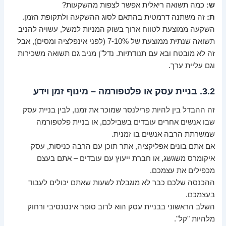
ש:
כמה תשואה ריאלית אפשר לצפות מהשקעות?
ת:
זה משתנה דרמטית בהתאם לסוג ההשקעה ולתקופת הזמן.
השקעה ממוצעת לטווח ארוך בשוק המניות למשל, עשויה להניב
תשואה שנתית ממוצעת של 7-10% (לפני אינפלציה ומסים), אבל
זה לא מובטח ובא עם תנודתיות. נדל"ן מניב גם תשואה משכירות
וגם עליית ערך.
3.2. בניית עסק או פלטפורמה – מינוף זמן וידע
זה ההבדל בין להיות פרילנסר שמוכר את זמנו, לבין בניית עסק
שבו אנשים אחרים עובדים בשבילכם, או בניית פלטפורמה
שמשרתת הרבה אנשים בו זמנית.
אם אתם בונים אפליקציה, אתר תוכן עם הרבה כניסות, עסק
איקומרס משגשג, או חברת ייעוץ עם עובדים – אתם בעצם
מכפילים את עצמכם.
ההכנסה שלכם כבר לא מוגבלת לשעות שאתם יכולים לעבוד
בעצמכם.
השלב הראשוני בבניית עסק הוא לרוב סופר אינטנסיבי ורחוק
מלהיות "קל".