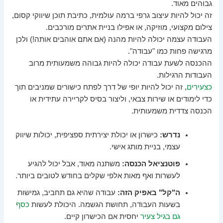
גבוהים מאוד.
זה יכול להיות עיצוב גרפי ברמה עולמית, כתיבת תוכן שיווקי קסום,
צילום מקצועי, מוזיקה, או אפילו בניית אתרים מורכבים.
העבודה עצמה יכולה להיות מהנה (אם אתם אוהבים אותה!) ולכן
מרגישה פחות כמו "עבודה".
ההכנסה לשעת עבודה יכולה להיות גבוהה משמעותית מרוב
העבודות הרגילות.
כצעירים
, זה יכול להיות יופי של דרך לפתח כישורים שמניבים תוך
כדי לימודים או שירות צבאי, וליצור בסיס לקריירה עתידית או
הכנסה צדדית משמעותית.
נדרש:
כישרון או יכולת יצירתית ספציפית, יכולות שיווק
עצמי, בניית מותג אישי.
פוטנציאל הכנסה:
משתנה מאוד, אבל יכול להגיע
לעשרות ואף מאות אלפי שקלים בחודש לטובים ביותר.
ה"קל" באפיק הזה:
עבודה שהיא גם תחביב, גמישות
בשעות העבודה, תחושת הגשמה. היכולת לעשות
כסף
גם בגיל צעיר
יחסית אם הכישרון קיים.