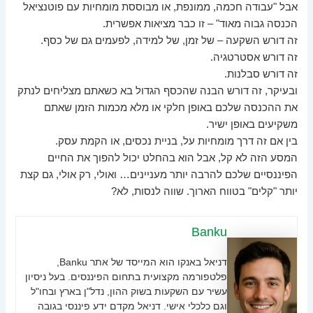
אבל "עבודה חכמה, ממונפת, או מבוססת מומחיות עם פוטנציאל
הכנסה גבוה מאוד" – זו כבר מציאות אפשרית.
זה דורש השקעה – של זמן, של למידה, לפעמים גם של כסף.
זה דורש אסטרטגיה.
זה דורש סבלנות.
ובעיקר, זה דורש הבנה שהכסף הגדול בא כשאתם מצליחים לנתק
את ההכנסה שלכם באופן חלקי או מלא מכמות הזמן שאתם
משקיעים באופן ישיר.
בין אם זה דרך מומחיות על, בניית נכסים, או הקמת עסק.
המסע הזה לא קל, אבל הוא בהחלט יכול להפוך את החיים
הפיננסיים שלכם להרבה יותר מעניינים… ואולי, רק אולי, גם קצת
יותר "קלים" בטווח הארוך. שווה לנסות, לא?
Banku
דניאל באנקו הוא המייסד של אתר Banku,
פלטפורמה מקצועית בתחום הפיננסים. בעל ניסיון
עשיר עם השקעות בשוק ההון, נדל"ן בארץ ובחו"ל
וגם כלכלי אישי. דניאל מקדם ידע פיננסי בגובה