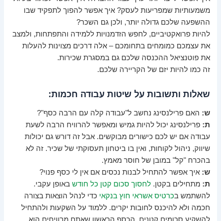
משמעותיות שמפריעות לעסק? איך אפשר להפוך לתפקיד שבו
ההשפעה שלכם גדולה יותר, ולכן גם השכר?
להיות פרואקטיביים, לחפש הזדמנויות ללמידה והתפתחות, ולמצב
את עצמכם כמומחים בתחומכם – אלה דרכים מצוינות להעלות
את פוטנציאל ההכנסה שלכם גם במסגרת שכירות.
זה כמו להיות יזם של הקריירה שלכם.
שאלות ותשובות על שיטות עבודה חכמות:
ש:
האם פרילנסינג נחשב ל"עבודה קלה עם הרבה כסף"?
ת:
פרילנסינג יכול להיות גמיש ומאפשר להרוויח הרבה לשעת
עבודה אם יש לכם כישורים מבוקשים. אבל זה דורש גם יכולות
שיווק, ניהול לקוחות, ואין בו ביטחון תעסוקתי של שכיר. זה לא
בהכרח "קל" במובן של חוסר מאמץ.
ש:
איך אפשר להתחיל לבנות נכסים אם אין לי כסף פנוי?
ת:
מתחילים בקטן.
לחסוך סכום קטן כל חודש
באופן עקבי.
להשתמש ב
כרטיס אשראי חוץ בנקאי
כדי לנהל הוצאות בצורה
חכמה ולא להיכנס לחובות יקרים. ללמוד על השקעות ולהתחיל
להשקיע סכומים קטנים. הכסף הראשון שאתם מרוויחים הוא