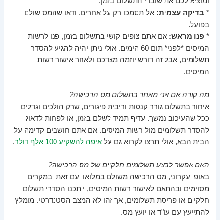
ומוציא לכם את שוברי התשלום בזמן.
*
בדיקה עצמית:
אל תסמכו רק על אחרים. ודאו שהמס שולם
בפועל.
*
פנו מראש:
אם אתם צופים קושי בתשלום בזמן, פנו לרשות
המיסים *לפני* תום 60 הימים. אולי ניתן יהיה להגיע להסדר
תשלומים, אבל זה דורש יוזמה מצדכם ולאחר אישור רשות
המיסים.
מה קורה אם אני מאחר בתשלום מס הרכישה?
איחור בתשלום גורר קנסות וריבית פיגורים, שרק הולכים וגדלים
ככל שהעיכוב נמשך. עדיף תמיד לשלם בזמן, או לפחות לדאוג
להסדר תשלומים מול רשות המיסים. אם אתם חושבים קדימה על
הבית הבא, אולי תרצו לקרוא גם על
איפה להשקיע 100 אלף דולר
.
האם אפשר לבצע תשלומים חלקיים של מס הרכישה?
באופן עקרוני, מס הרכישה משולם במלואו. עם זאת, במקרים
מסוימים ובהתאם לאישור רשות המיסים, ייתכנו הסדרי תשלום
חלקיים או פריסת תשלומים, אך זהו לא המצב הסטנדרטי. מומלץ
להתייעץ עם עו"ד או יועץ מס.