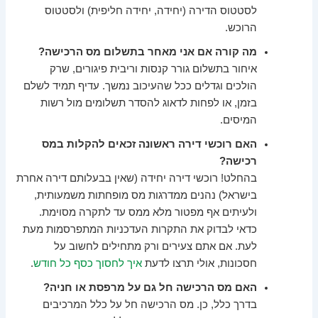
לסטטוס הדירה (יחידה, יחידה חליפית) ולסטטוס
הרוכש.
מה קורה אם אני מאחר בתשלום מס הרכישה?
איחור בתשלום גורר קנסות וריבית פיגורים, שרק
הולכים וגדלים ככל שהעיכוב נמשך. עדיף תמיד לשלם
בזמן, או לפחות לדאוג להסדר תשלומים מול רשות
המיסים.
האם רוכשי דירה ראשונה זכאים להקלות במס
רכישה?
בהחלט! רוכשי דירה יחידה (שאין בבעלותם דירה אחרת
בישראל) נהנים ממדרגות מס מופחתות משמעותית,
ולעיתים אף מפטור מלא ממס עד לתקרה מסוימת.
כדאי לבדוק את התקרות העדכניות המתפרסמות מעת
לעת. אם אתם צעירים ורק מתחילים לחשוב על
חסכונות, אולי תרצו לדעת
איך לחסוך כסף כל חודש
.
האם מס הרכישה חל גם על מרפסת או חניה?
בדרך כלל, כן. מס הרכישה חל על כלל המרכיבים