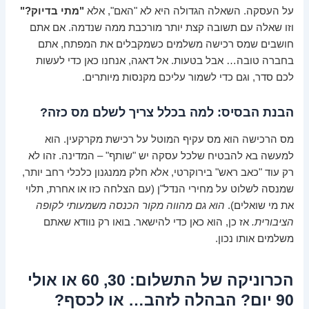
על העסקה. השאלה הגדולה היא לא "האם", אלא
"מתי בדיוק?"
וזו שאלה עם תשובה קצת יותר מורכבת ממה שנדמה. אם אתם
חושבים שמס רכישה משלמים כשמקבלים את המפתח, אתם
בחברה טובה… אבל בטעות. אל דאגה, אנחנו כאן כדי לעשות
לכם סדר, וגם כדי לשמור עליכם מקנסות מיותרים.
הבנת הבסיס: למה בכלל צריך לשלם מס כזה?
מס הרכישה הוא מס עקיף המוטל על רכישת מקרקעין. הוא
למעשה בא להבטיח שלכל עסקה יש "שותף" – המדינה. זהו לא
רק עוד "כאב ראש" בירוקרטי, אלא חלק ממנגנון כלכלי רחב יותר,
שמנסה לשלוט על מחירי הנדל"ן (עם הצלחה כזו או אחרת, תלוי
את מי שואלים).
הוא גם מהווה מקור הכנסה משמעותי לקופה
הציבורית.
אז כן, הוא כאן כדי להישאר. בואו רק נוודא שאתם
משלמים אותו נכון.
הכרוניקה של התשלום: 30, 60 או אולי
90 יום? הבהלה לזהב… או לכסף?