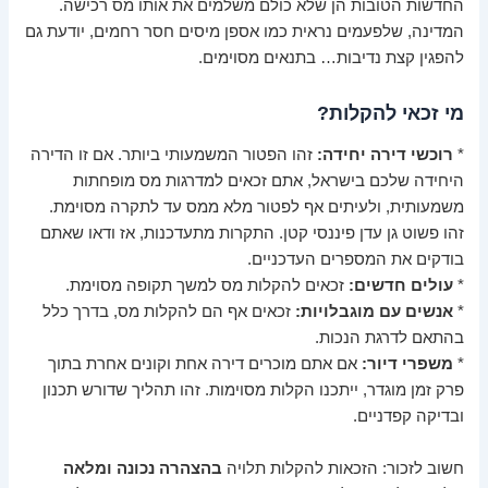
החדשות הטובות הן שלא כולם משלמים את אותו מס רכישה.
המדינה, שלפעמים נראית כמו אספן מיסים חסר רחמים, יודעת גם
להפגין קצת נדיבות… בתנאים מסוימים.
מי זכאי להקלות?
*
רוכשי דירה יחידה:
זהו הפטור המשמעותי ביותר. אם זו הדירה
היחידה שלכם בישראל, אתם זכאים למדרגות מס מופחתות
משמעותית, ולעיתים אף לפטור מלא ממס עד לתקרה מסוימת.
זהו פשוט גן עדן פיננסי קטן. התקרות מתעדכנות, אז ודאו שאתם
בודקים את המספרים העדכניים.
*
עולים חדשים:
זכאים להקלות מס למשך תקופה מסוימת.
*
אנשים עם מוגבלויות:
זכאים אף הם להקלות מס, בדרך כלל
בהתאם לדרגת הנכות.
*
משפרי דיור:
אם אתם מוכרים דירה אחת וקונים אחרת בתוך
פרק זמן מוגדר, ייתכנו הקלות מסוימות. זהו תהליך שדורש תכנון
ובדיקה קפדניים.
חשוב לזכור: הזכאות להקלות תלויה
בהצהרה נכונה ומלאה