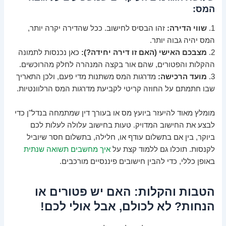
המס:
1.
שווי הדירה:
זהו הבסיס לחישוב. ככל שהדירה יקרה יותר,
המס יהיה גבוה יותר.
2.
מצבכם האישי (האם זו דירה יחידה?):
כאן נכנסות לתמונה
ההקלות והפטורים, שהם אור בקצה המנהרה לחלק מהרוכשים.
3.
מועד הרכישה:
מדרגות המס משתנות מדי פעם, ולכן התאריך
שבו חתמתם על החוזה קריטי לקביעת מדרגות המס הרלוונטיות.
מומלץ מאוד להיעזר ביועץ מס או בעורך דין שמתמחה בנדל"ן כדי
לבצע את החישוב המדויק. טעות בחישוב עלולה לעלות לכם
ביוקר, בין אם בתשלום עודף או, חלילה, בתשלום חסר שיוביל
לקנסות. תוכלו גם ללמוד קצת על
איך מחשבים תשואה שנתית
באופן כללי, כדי להבין חישובים פיננסיים מורכבים.
הטבות והקלות: האם יש פטורים או
הנחות? לא לכולם, אבל אולי לכם!