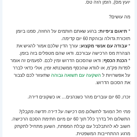
יועץ מס), הזמן הזה טס.
מה עושים?
*
תיאום ציפיות:
ברגע שאתם חותמים על החוזה, סמנו ביומן
תזכורת גדולה ובוהקת 60 יום קדימה.
*
עבודה עם אנשי מקצוע:
עורך הדין שלכם אמור להגיש את
הצהרת מס הרכישה עבורכם. ודאו שהם מטפלים בזה בזמן.
*
הכנת הכסף:
ודאו שהסכום הדרוש זמין לכם. לפעמים זה אומר
לפדות פק"מ, או לוודא שהכסף ממשכנתא זמין. אולי כדאי לברר
על אפשרויות ל
השקעה עם תשואה גבוהה
שתעזור לכם לצבור
את הסכום הדרוש.
זכרו, 60 יום עוברים מהר כשנהנים… או כשקונים דירה.
מתי חל המועד לתשלום מס רכישה על דירה חדשה מקבלן?
התשלום חל בדרך כלל תוך 60 יום מיום חתימת הסכם הרכישה.
חשוב לא להתבלבל עם קבלת המפתח, השעון מתחיל לתקתק
מרגע ההתחייבות המשפטית.