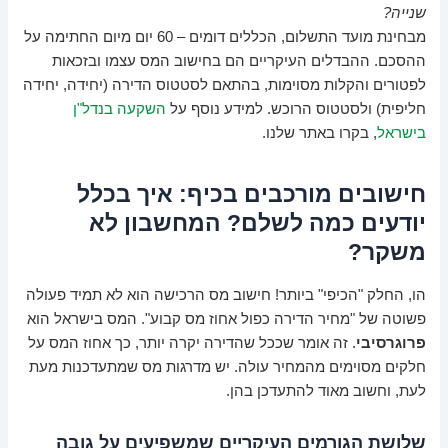
שנייה?
מבחינת מועד התשלום, הכללים דומים – 60 יום מיום החתימה על
ההסכם. ההבדלים העיקריים הם בחישוב המס עצמו ובזכאות
לפטורים והקלות מסוימות, בהתאם לסטטוס הדירה (יחידה, יחידה
חליפית) ולסטטוס הרוכש. למידע נוסף על
השקעה בנדל"ן
בישראל
, בקרו באתר שלנו.
חישובים מורכבים בכיף: איך בכלל
יודעים כמה לשלם? המחשבון לא
משקר?
הו, החלק "הכיפי" ביותר! חישוב מס הרכישה הוא לא תמיד פעולה
פשוטה של "מחיר הדירה כפול אחוז מס קבוע". המס בישראל הוא
פרוגרסיבי
. זה אומר שככל שהדירה יקרה יותר, כך אחוז המס על
חלקים מסוימים מהמחיר עולה. יש מדרגות מס שמתעדכנות מעת
לעת, וחשוב מאוד להתעדכן בהן.
שלושת הגורמים העיקריים שמשפיעים על גובה