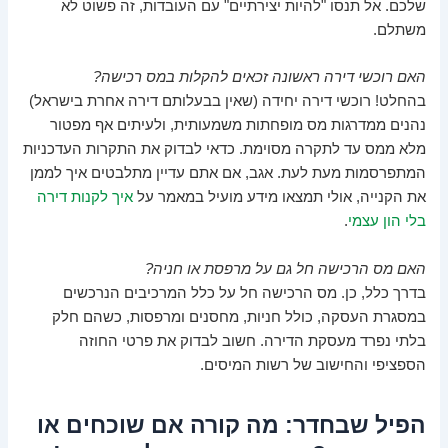
שלכם. אל תנסו "להיות יצירתיים" עם העובדות, זה פשוט לא
משתלם.
האם רוכשי דירה ראשונה זכאים להקלות במס רכישה?
בהחלט! רוכשי דירה יחידה (שאין בבעלותם דירה אחרת בישראל)
נהנים ממדרגות מס מופחתות משמעותית, ולעיתים אף מפטור
מלא ממס עד לתקרה מסוימת. כדאי לבדוק את התקרות העדכניות
המתפרסמות מעת לעת. אגב, אם אתם עדיין מתלבטים איך לממן
את הקנייה, אולי תמצאו מידע מועיל במאמר על
איך לקנות דירה
בלי הון עצמי
.
האם מס הרכישה חל גם על מרפסת או חניה?
בדרך כלל, כן. מס הרכישה חל על כלל המרכיבים הנרכשים
במסגרת העסקה, כולל חניות, מחסנים ומרפסות, כשהם חלק
בלתי נפרד מעסקת הדירה. חשוב לבדוק את פרטי החוזה
הספציפי והחישוב של רשות המיסים.
הפיל שבחדר: מה קורה אם שוכחים או