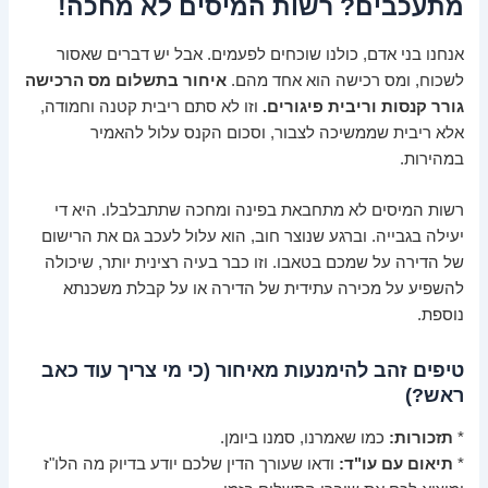
מתעכבים? רשות המיסים לא מחכה!
אנחנו בני אדם, כולנו שוכחים לפעמים. אבל יש דברים שאסור
לשכוח, ומס רכישה הוא אחד מהם.
איחור בתשלום מס הרכישה
גורר קנסות וריבית פיגורים.
וזו לא סתם ריבית קטנה וחמודה,
אלא ריבית שממשיכה לצבור, וסכום הקנס עלול להאמיר
במהירות.
רשות המיסים לא מתחבאת בפינה ומחכה שתתבלבלו. היא די
יעילה בגבייה. וברגע שנוצר חוב, הוא עלול לעכב גם את הרישום
של הדירה על שמכם בטאבו. וזו כבר בעיה רצינית יותר, שיכולה
להשפיע על מכירה עתידית של הדירה או על קבלת משכנתא
נוספת.
טיפים זהב להימנעות מאיחור (כי מי צריך עוד כאב
ראש?)
*
תזכורות:
כמו שאמרנו, סמנו ביומן.
*
תיאום עם עו"ד:
ודאו שעורך הדין שלכם יודע בדיוק מה הלו"ז