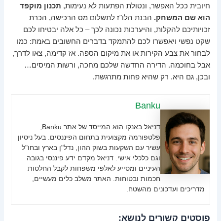
חיובית ככל האפשר, ונטולת הפתעות לא נעימות,
תכנון מוקפד
הוא שם המשחק.
הבנת הלו"ז לתשלום מס הרכישה, הכרת
זכויותיכם להקלות, והיערכות נכונה לכך – כל אלה יבטיחו לכם
שקט נפשי ויאפשרו לכם להתמקד בדברים החשובים באמת: כמו
לבחור את צבע הקירות או את מיקום הספה. אז קדימה, צאו לדרך,
אבל בחוכמה. הדירה החדשה שלכם מחכה, ורשות המיסים…
ובכן, גם היא. רק שהיא פחות מתרגשת.
Banku
דניאל באנקו הוא המייסד של אתר Banku,
פלטפורמה מקצועית בתחום הפיננסים. בעל ניסיון
עשיר עם השקעות בשוק ההון, נדל"ן בארץ ובחו"ל
וגם כלכלי אישי. דניאל מקדם ידע פיננסי בגובה
העיניים ומסייע לאלפי משפחות לקבל החלטות
חכמות ובטוחות. האתר משלב כלים מעשיים,
מדריכים ועדכונים מהשטח.
פוסטים קשורים לנושא: