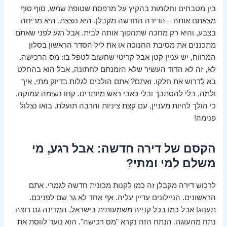
בין מטבחים וחלומות בהקיץ על מרפסת שטופת שמש, סוף סוף
מצאתם אותה – הדירה החדשה מקבלן. היא נוצצת, היא מריחה
בצבע, והיא רק מחכה שתהפוך אותה לבית. אבל רגע לפני שאתם
מתכננים את מסיבת החנוכה או את ליל הסדר הראשון בסלון
המרווח, יש עניין קטן אבל קריטי שחשוב לטפל בו: מס הרכישה.
לא, זה לא הדוד העשיר שלא הזמנתם לחתונה, אבל הוא בהחלט
בא לדרוש את חלקו. ואתם? אתם הולכים לגלות בדיוק מתי, איך
ולמה, בלי להסתבך ובלי כאבי ראש מיותרים. קחו נשימה עמוקה,
כי הולך להיות מעניין, עם קצת ציניות והרבה תועלת. בואו נצלול
פנימה!
הקסם של דירה חדשה: אבל רגע, מי
משלם למי ומתי?
לרכוש דירה מקבלן זה כמו לקנות מכונית חדשה לגמרי. אתם
הראשונים. הניילונים עדיין עליה. אף אחד לא גר שם לפניכם.
תענוג! אבל כמו בכל קנייה משמעותית בישראל, המדינה גם רוצה
נתח מהעוגה. הנתח הזה נקרא "מס רכישה". הוא נועד לווסת את