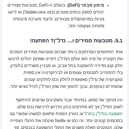
מימון מבוזר (DeFi):
בעולם ה-DeFi, מטבעות ממירים
יכולים לספק נכסים מגובים (כמו Stablecoins) או לייצג
מניות בפרוטוקולים מבוזרים, וליצור מערכת פיננסית
פתוחה ושקופה יותר.
5.1. מטבעות ממירים ו… נדל"ן? הפתעה!
אחד התחומים המרתקים ביותר שבהם מטבעות ממירים הופכים
את הקערה על פיה הוא עולם הנדל"ן. דמיינו שאתם יכולים לרכוש
חלק קטן מדירה להשקעה בתל אביב, או מבניין משרדים בלונדון,
בלי להתחייב לסכומים עצומים או לבירוקרטיה אין סופית.
טוקניזציה של נדל"ן מאפשרת לחלק נכס לחלקים קטנים
שנסחרים כטוקנים, ובכך להפוך את שוק הנדל"ן לנזיל ונגיש יותר.
זהו מהפך של ממש, במיוחד עבור משקיעים שרוצים להיחשף
לשוק הנדל"ן אך לא מחזיקים בהון הדרוש לרכישת נכס שלם.
השקעה בנדל"ן בחו"ל
או בארץ הופכת פתאום למשהו אפשרי גם
בסכומים קטנים יותר. זה כמו ש-Netfix שינתה את הרגלי הצפייה
שלנו, הטוקנים האלה משנים את הרגלי ההשקעה בנכסים. ומי