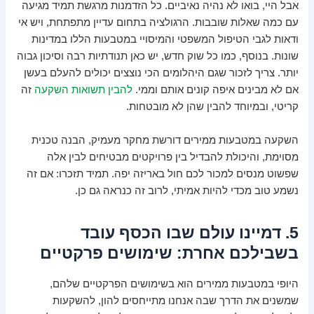
אבל היי, בואו לא נהיה נאיביים. כל הזדמנות מרגשת תמיד מגיעה
עם כמה שאלות שובבות. הרגולציה בתחום עדיין מתפתחת, ויש אי
ודאות לגבי הטיפול המשפטי והמיסויי במטבעות הללו במדינות
שונות. בנוסף, כמו כל שוק חדש, יש כאן תנודתיות רבה וסיכון גבוה
יותר. צריך לזכור שגם היהלומים הכי נוצצים יכולים להעלם בעשן
אם לא מבינים איפה קונים אותם וממי.
להבין תשואות השקעה
זה
קריטי, ובמיוחד להבין שהן לא מובטחות.
השקעה במטבעות ממירים דורשת מחקר מעמיק, הבנה טכנית
מסוימת, והיכולת להבדיל בין פרויקטים מבטיחים לבין אלה
שפשוט מנסים למכור לכם חול באריזה יפה. תמיד תזכרו: אם זה
נשמע טוב מכדי להיות אמיתי, לרוב זה כנראה גם כן.
5. דמיינו עולם שבו הכסף עובד
בשבילכם אחרת: שימושים פרקטיים
היופי במטבעות ממירים הוא בשימושים הפרקטיים שלהם,
שמשנים את הדרך שבה אנחנו מתייחסים להון, להשקעות