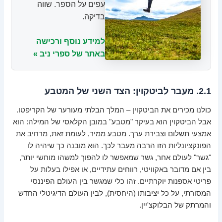
עפים על הספר. שווה
בדיקה.
למידע נוסף ורכישה
באתר של ספרי ניב »
2.1. מעבר לביטקוין: הצד השני של המטבע
כולנו מכירים את הביטקוין – המלך הבלתי מעורער של הקריפטו.
אבל הביטקוין הוא בעיקר "מטבע" במובן הקלאסי של המילה: הוא
אמצעי תשלום וצבירת ערך. מטבע ממיר, לעומת זאת, מרחיב את
הפונקציונליות הזו הרבה מעבר לכך. הוא מובנה כך שיהיה לו
"גשר" לעולם אחר, גשר שמאפשר לו להפוך למשהו מוחשי יותר,
בין אם מדובר באקוויטי, רווחים עתידיים, או אפילו בעלות על
פריטי אספנות יוקרתיים. זהו כלי שמגשר בין העולם הפיננסי
המסורתי, על כל יציבותו (היחסית), לבין העולם הדיגיטלי החדש
והמרתק של הבלוקצ'יין.