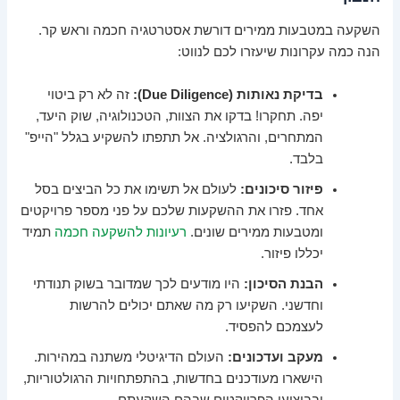
השקעה במטבעות ממירים דורשת אסטרטגיה חכמה וראש קר.
הנה כמה עקרונות שיעזרו לכם לנווט:
בדיקת נאותות (Due Diligence):
זה לא רק ביטוי
יפה. תחקרו! בדקו את הצוות, הטכנולוגיה, שוק היעד,
המתחרים, והרגולציה. אל תתפתו להשקיע בגלל "הייפ"
בלבד.
פיזור סיכונים:
לעולם אל תשימו את כל הביצים בסל
אחד. פזרו את ההשקעות שלכם על פני מספר פרויקטים
ומטבעות ממירים שונים.
רעיונות להשקעה חכמה
תמיד
יכללו פיזור.
הבנת הסיכון:
היו מודעים לכך שמדובר בשוק תנודתי
וחדשני. השקיעו רק מה שאתם יכולים להרשות
לעצמכם להפסיד.
מעקב ועדכונים:
העולם הדיגיטלי משתנה במהירות.
הישארו מעודכנים בחדשות, בהתפתחויות הרגולטוריות,
ובביצועי הפרויקטים שבהם השקעתם.