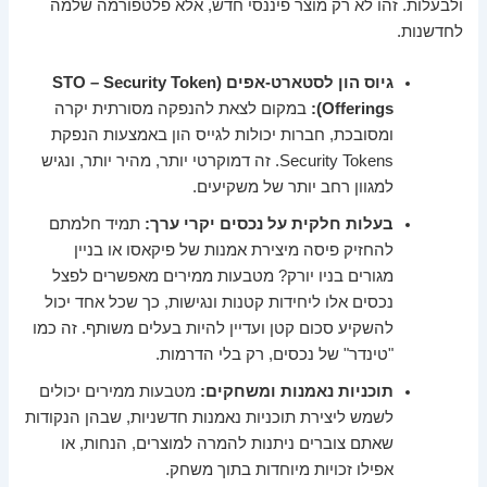
ולבעלות. זהו לא רק מוצר פיננסי חדש, אלא פלטפורמה שלמה
לחדשנות.
גיוס הון לסטארט-אפים (STO – Security Token
Offerings):
במקום לצאת להנפקה מסורתית יקרה
ומסובכת, חברות יכולות לגייס הון באמצעות הנפקת
Security Tokens. זה דמוקרטי יותר, מהיר יותר, ונגיש
למגוון רחב יותר של משקיעים.
בעלות חלקית על נכסים יקרי ערך:
תמיד חלמתם
להחזיק פיסה מיצירת אמנות של פיקאסו או בניין
מגורים בניו יורק? מטבעות ממירים מאפשרים לפצל
נכסים אלו ליחידות קטנות ונגישות, כך שכל אחד יכול
להשקיע סכום קטן ועדיין להיות בעלים משותף. זה כמו
"טינדר" של נכסים, רק בלי הדרמות.
תוכניות נאמנות ומשחקים:
מטבעות ממירים יכולים
לשמש ליצירת תוכניות נאמנות חדשניות, שבהן הנקודות
שאתם צוברים ניתנות להמרה למוצרים, הנחות, או
אפילו זכויות מיוחדות בתוך משחק.