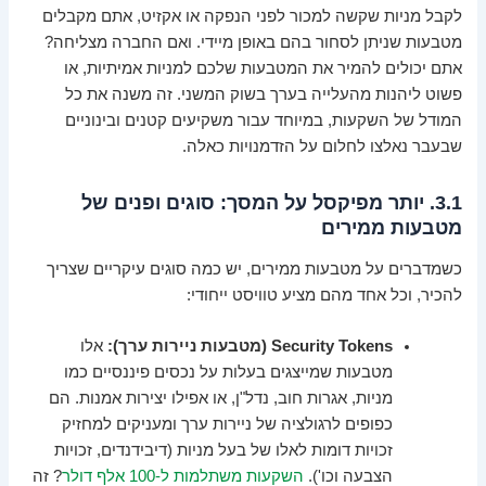
לקבל מניות שקשה למכור לפני הנפקה או אקזיט, אתם מקבלים
מטבעות שניתן לסחור בהם באופן מיידי. ואם החברה מצליחה?
אתם יכולים להמיר את המטבעות שלכם למניות אמיתיות, או
פשוט ליהנות מהעלייה בערך בשוק המשני. זה משנה את כל
המודל של השקעות, במיוחד עבור משקיעים קטנים ובינוניים
שבעבר נאלצו לחלום על הזדמנויות כאלה.
3.1. יותר מפיקסל על המסך: סוגים ופנים של
מטבעות ממירים
כשמדברים על מטבעות ממירים, יש כמה סוגים עיקריים שצריך
להכיר, וכל אחד מהם מציע טוויסט ייחודי:
Security Tokens (מטבעות ניירות ערך):
אלו
מטבעות שמייצגים בעלות על נכסים פיננסיים כמו
מניות, אגרות חוב, נדל"ן, או אפילו יצירות אמנות. הם
כפופים לרגולציה של ניירות ערך ומעניקים למחזיק
זכויות דומות לאלו של בעל מניות (דיבידנדים, זכויות
הצבעה וכו').
השקעות משתלמות ל-100 אלף דולר
? זה