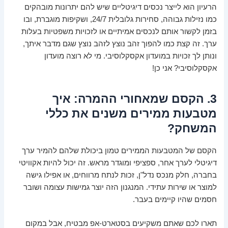
הרעיון הוא לייצר נכסים דיגיטליים שיש להם יתרונות מובהקים
כמו נזילות גבוהה, סחירות גלובלית 24/7, ושקיפות מוגברת, ובו
בזמן לקשור אותם לנכסים אמיתיים או לזכויות משפטיות בעלות
ערך. זה קצת כמו להפוך זהב נוצץ לזהב נוצץ שגם מדבר איתך,
ונותן לך זכויות במועדון אקסקלוסיבי. מי לא רוצה מועדון
אקסקלוסיבי? אני כן!
3. הקסם שמאחורי ההמרה: איך
מטבעות ממירים משנים את כללי
המשחק?
הקסם של המטבעות הממירים טמון ביכולת שלהם להמיר ערך
דיגיטלי לערך אחר, ספציפי ומוגדר מראש. זה יכול להיות אקוויטי
בחברה, חלק מנכס נדל"ן, זכות לנתח מרווחים, או אפילו גישה
למוצר או שירות עתידי. המנגנון הזה יוצר גמישות עצומה ושובר
חסמים שהיו קיימים בעבר.
תארו לכם שאתם משקיעים בסטארט-אפ מבטיח, אבל במקום