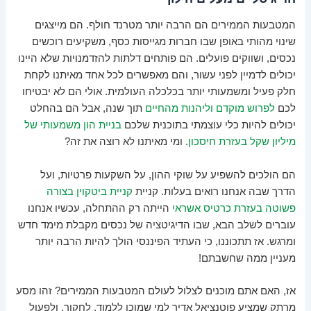
המטבעות הממירים הם הרבה יותר מטרנד חולף. הם מייצגים
שינוי מהותי באופן שבו חברות מגייסות כסף, משקיעים רוכשים
נכסים, ושווקים פועלים. הם פותחים דלתות להזדמנויות שלא היינו
יכולים לדמיין לפני עשור, והם מאפשרים לכל אחד מאיתנו לקחת
חלק פעיל ומשמעותי יותר בכלכלה העולמית. אולי הם לא יבטיחו
לכם
לפרוש מוקדם וליהנות מהחיים
תוך שנה, אבל הם בהחלט
יכולים להיות כלי עוצמתי בתוכנית שלכם
בניית הון משמעותי של
מיליון שקל בעזרת חיסכון
. ומי מאיתנו לא רוצה את זה?
הם הולכים להשפיע על שוקי ההון, על השקעות פרטיות, ועל
הדרך שבה אנחנו רואים בעלות. קניית
קניית ביטקוין בצורה
פשוטה בעזרת כרטיס אשראי
הייתה רק ההתחלה, עכשיו אנחנו
עוברים לשלב הבא, שבו הדיגיטציה של נכסים מקבלת מימד חדש
ומרגש. אז תתכוננו, כי העתיד הפיננסי הולך להיות הרבה יותר
מעניין ממה שחשבתם!
אז, האם אתם מוכנים לצלול לעולם המטבעות הממירים? זהו מסע
מרתק שמציע פוטנציאל אדיר למי שמוכן ללמוד, לחקור, ולפעול