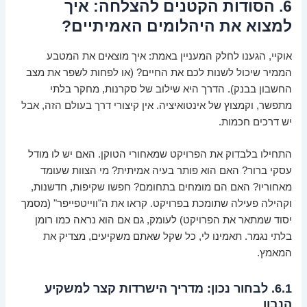
6. הסודות הקטנים להצלחה: איך
למצוא את היהלומים האמיתיים?
אוקיי, הגענו לחלק המעניין באמת: איך מוצאים את המטבע
הממיר שיכול לשנות לכם את החיים? (או לפחות לשפר את מצב
החשבון בבנק). הדרך היא שילוב של סקרנות, מחקר בלתי
מתפשר, וקמצוץ של אינטואיציה. אין קיצורי דרך בעולם הזה, אבל
יש דרכים חכמות.
התחילו בלבדוק את הפרויקט שמאחורי הטוקן. האם יש לו מודל
עסקי ברור? האם הוא פותר בעיה אמיתית? מי הצוות שעומד
מאחוריו? האם הם מומחים בתחומם? חפשו שקיפות, חדשנות,
וקהילה פעילה שתומכת בפרויקט. קראו את ה"ווייטפייפר" (מסמך
יסוד שמתאר את הפרויקט) לעומק, גם אם הוא נראה כמו רומן
בלתי נגמר. תאמינו לי, כל שקל שאתם משקיעים, מצדיק את
המאמץ.
6.1. לבחור נכון: מדריך הישרדות קצר למשקיע
הנבון