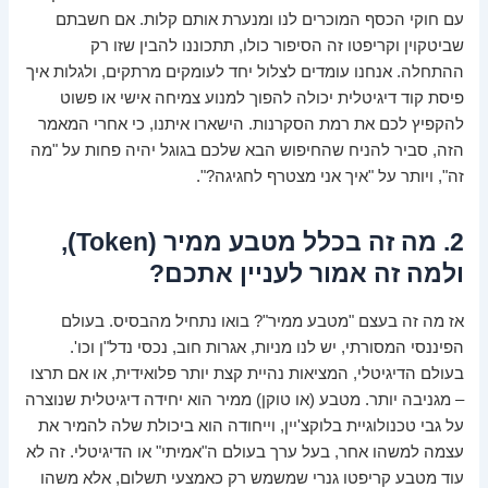
עם חוקי הכסף המוכרים לנו ומנערת אותם קלות. אם חשבתם
שביטקוין וקריפטו זה הסיפור כולו, תתכוננו להבין שזו רק
ההתחלה. אנחנו עומדים לצלול יחד לעומקים מרתקים, ולגלות איך
פיסת קוד דיגיטלית יכולה להפוך למנוע צמיחה אישי או פשוט
להקפיץ לכם את רמת הסקרנות. הישארו איתנו, כי אחרי המאמר
הזה, סביר להניח שהחיפוש הבא שלכם בגוגל יהיה פחות על "מה
זה", ויותר על "איך אני מצטרף לחגיגה?".
2. מה זה בכלל מטבע ממיר (Token),
ולמה זה אמור לעניין אתכם?
אז מה זה בעצם "מטבע ממיר"? בואו נתחיל מהבסיס. בעולם
הפיננסי המסורתי, יש לנו מניות, אגרות חוב, נכסי נדל"ן וכו'.
בעולם הדיגיטלי, המציאות נהיית קצת יותר פלואידית, או אם תרצו
– מגניבה יותר. מטבע (או טוקן) ממיר הוא יחידה דיגיטלית שנוצרה
על גבי טכנולוגיית בלוקצ'יין, וייחודה הוא ביכולת שלה להמיר את
עצמה למשהו אחר, בעל ערך בעולם ה"אמיתי" או הדיגיטלי. זה לא
עוד מטבע קריפטו גנרי שמשמש רק כאמצעי תשלום, אלא משהו