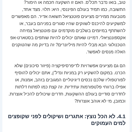
טוב, בואו נדבר תכל'ס. האם זו השקעה חכמה או הימור?
התשובה, כמו תמיד בעולם הפיננסי, היא: תלוי. מצד אחד,
מטבעות ממירים מציעים פוטנציאל תשואה אדיר. הם מאפשרים
למשקיעים להיכנס לשווקים שהיו סגורים בפניהם בעבר, או
להשתתף במיזמים בשלבים מוקדמים עם פוטנציאל צמיחה
אקספוננציאלי. דמיינו שאתם יכולים להיות שותפים בסטארט-אפ
הטכנולוגי הבא מבלי להיות מיליונרים? זה בדיוק מה שהטוקנים
האלה מנסים לאפשר.
הם גם מציעים אפשרויות לדיפרסיפיקציה (פיזור סיכונים) שלא
הכרנו. במקום להשקיע רק במניות ונדל"ן, אתם יכולים להוסיף
לפורטפוליו שלכם נכסים דיגיטליים המגובים בזהב, אמנות, או
אפילו ברווחי פלטפורמות עתידיות. זה קצת כמו לפתוח דלתות
לחדרים סודיים בעולם ההשקעות, חדרים שיכולים להכיל אוצרות.
וכמובן, מי לא אוהב אוצרות?
4.1. לא הכל נוצץ: אתגרים ושיקולים לפני שקופצים
למים העמוקים