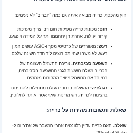
חוץ מהכסף, כרייה מביאה איתה גם כמה "חברים" לא נעימים:
חום:
מכונות כרייה מפיקות חום רב. צריך מערכות
קירור יעילות, אחרת הן יתחממו יתר על המידה וייפגעו.
רעש:
מאווררים של כרטיסי מסך ו-ASIC עושים המון
רעש. לא משהו שהייתם רוצים ליד חדר השינה שלכם.
השפעה סביבתית:
צריכת החשמל העצומה של
הכרייה מעלה חששות לגבי ההשפעה הסביבתית,
במיוחד אם החשמל מיוצר ממקורות מזהמים.
רגולציה:
ממשלות ברחבי העולם מתחילות להתייחס
ברצינות לכרייה, ויש מדינות שאף אסרו אותה לחלוטין.
שאלות ותשובות מהירות על כרייה:
שאלה:
האם כרייה עדיין רלוונטית אחרי המעבר של את'ריום ל-
Proof of Stake?