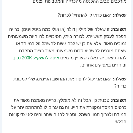
מורכבים סביב ההכנסה מהכרייה והמטבעות עצמם.
שאלה:
האם כדאי לי להתחיל לכרות?
תשובה:
זו שאלה של מיליון דולר (או אולי כמה ביטקוינים). כרייה
הפכה לעסק תעשייתי. לכורה ביתי, הסיכויים לרווחיות משמעותית
נמוכים מאוד, אלא אם כן יש לכם גישה לחשמל זול במיוחד או
שאתם מוכנים להשקיע סכום משמעותי מאוד בציוד מתקדם.
למרות זאת, יש כאלה שעדיין מוצאים
איפה להשקיע 200K נכון
,
ובוחרים באפיקים אחרים.
שאלה:
האם אני יכול להפוך את המחשב הגיימינג שלי למכונת
כרייה?
תשובה:
טכנית כן, אבל זה לא מומלץ. כרייה מאמצת מאוד את
כרטיס המסך ומקצרת את חייו. זה גם יגרום לו להתחמם יתר על
המידה ולצרוך המון חשמל, וסביר להניח שהרווחים לא יצדיקו את
הבלאי.