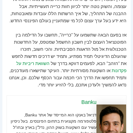
עצומה, והשוק נוטה יותר לכיוון חוות כרייה תעשייתיות. אבל
ההבנה של התהליך, של איך הרשתות הללו עובדות ומאובטחות,
היא ידע בעל ערך עצום לכל מי שמתעניין בעולם הפיננסי החדש.
אז בפעם הבאה שתשמעו על "כרייה", תחשבו על הדילמה בין
הפוטנציאל העצום לבין חשבון החשמל שמטפס, על החדשנות
הטכנולוגית אל מול הדאגות הסביבתיות. והכי חשוב, תזכרו
שהעולם הדיגיטלי תמיד מפתיע, ותמיד יש דרכים חדשות לחפש
את "הזהב" הבא, לפעמים דווקא בדרך של
השוואת ריביות על
פקדונות
או השקעות מסורתיות יותר. העיקר שתישארו מעודכנים,
ותמיד תחפשו את הדרך הכי חכמה עבור הכסף שלכם. וכן, אנחנו
נדאג להמשיך ולעדכן אתכם, בלי להזיע יותר מדי.
Banku
דניאל באנקו הוא המייסד של אתר Banku,
פלטפורמה מקצועית בתחום הפיננסים. בעל ניסיון
עשיר עם השקעות בשוק ההון, נדל"ן בארץ ובחו"ל