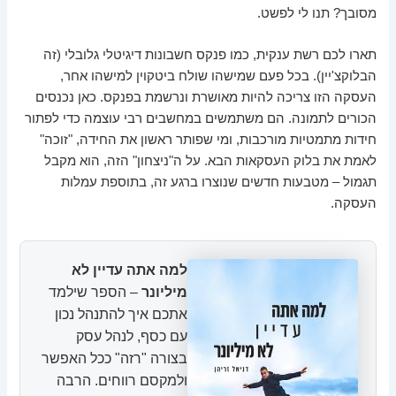
מסובך? תנו לי לפשט.
תארו לכם רשת ענקית, כמו פנקס חשבונות דיגיטלי גלובלי (זה
הבלוקצ'יין). בכל פעם שמישהו שולח ביטקוין למישהו אחר,
העסקה הזו צריכה להיות מאושרת ונרשמת בפנקס. כאן נכנסים
הכורים לתמונה. הם משתמשים במחשבים רבי עוצמה כדי לפתור
חידות מתמטיות מורכבות, ומי שפותר ראשון את החידה, "זוכה"
לאמת את בלוק העסקאות הבא. על ה"ניצחון" הזה, הוא מקבל
תגמול – מטבעות חדשים שנוצרו ברגע זה, בתוספת עמלות
העסקה.
למה אתה עדיין לא
מיליונר
– הספר שילמד
אתכם איך להתנהל נכון
עם כסף, לנהל עסק
בצורה "רזה" ככל האפשר
ולמקסם רווחים. הרבה