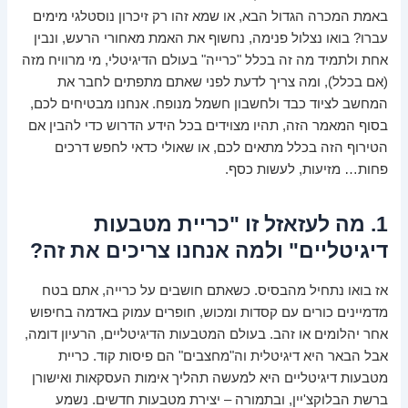
באמת המכרה הגדול הבא, או שמא זהו רק זיכרון נוסטלגי מימים
עברו? בואו נצלול פנימה, נחשוף את האמת מאחורי הרעש, ונבין
אחת ולתמיד מה זה בכלל "כרייה" בעולם הדיגיטלי, מי מרוויח מזה
(אם בכלל), ומה צריך לדעת לפני שאתם מתפתים לחבר את
המחשב לציוד כבד ולחשבון חשמל מנופח. אנחנו מבטיחים לכם,
בסוף המאמר הזה, תהיו מצוידים בכל הידע הדרוש כדי להבין אם
הטירוף הזה בכלל מתאים לכם, או שאולי כדאי לחפש דרכים
פחות… מזיעות, לעשות כסף.
1. מה לעזאזל זו "כריית מטבעות
דיגיטליים" ולמה אנחנו צריכים את זה?
אז בואו נתחיל מהבסיס. כשאתם חושבים על כרייה, אתם בטח
מדמיינים כורים עם קסדות ומכוש, חופרים עמוק באדמה בחיפוש
אחר יהלומים או זהב. בעולם המטבעות הדיגיטליים, הרעיון דומה,
אבל הבאר היא דיגיטלית וה"מחצבים" הם פיסות קוד. כריית
מטבעות דיגיטליים היא למעשה תהליך אימות העסקאות ואישורן
ברשת הבלוקצ'יין, ובתמורה – יצירת מטבעות חדשים. נשמע