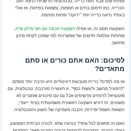
ומתחדשים עבור חוות כרייה. טכנולוגיות חדשניות לניצול חום
הכרייה, כמו חימום בתים או חממות, נמצאות בפיתוח. אז אולי
בעתיד נראה כרייה יותר "ירוקה" ופחות מזהמת.
השקעות מסוג זה, או אפילו
השקעה חכמה עם חצי מילון ש"ח
,
פותחות עולמות חדשים של אפשרויות למי שמוכן לקחת סיכון
מחושב.
לסיכום: האם אתם כורים או סתם
מתאדים?
אז מה למדנו? כריית מטבעות דיגיטליים היא הרבה יותר מסתם
"להפעיל מחשב ולעשות כסף". זו תעשייה מורכבת, טכנולוגית, עם
פוטנציאל לרווחים מרשימים אבל גם עם סיכונים ואתגרים לא
פשוטים. זה דורש השקעה ראשונית משמעותית בציוד ייעודי,
הוצאות חשמל אדירות, והבנה מעמיקה של השוק והטכנולוגיה.
האם זה מתאים לכל אחד? כנראה שלא. לכורה הביתית הממוצע,
בעידן הנוכחי, הסיכויים לרווחיות גבוהה נמוכים מאוד. התחרות