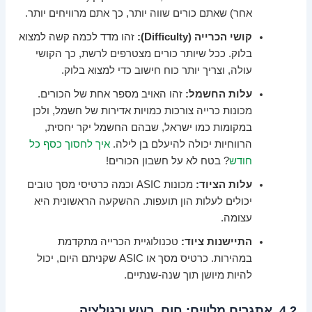
אחר) שאתם כורים שווה יותר, כך אתם מרוויחים יותר.
קושי הכרייה (Difficulty):
זהו מדד לכמה קשה למצוא
בלוק. ככל שיותר כורים מצטרפים לרשת, כך הקושי
עולה, וצריך יותר כוח חישוב כדי למצוא בלוק.
עלות החשמל:
זהו האויב מספר אחת של הכורים.
מכונות כרייה צורכות כמויות אדירות של חשמל, ולכן
במקומות כמו ישראל, שבהם החשמל יקר יחסית,
הרווחיות יכולה להיעלם בן לילה.
איך לחסוך כסף כל
חודש
? בטח לא על חשבון הכורים!
עלות הציוד:
מכונות ASIC וכמה כרטיסי מסך טובים
יכולים לעלות הון תועפות. ההשקעה הראשונית היא
עצומה.
התיישנות ציוד:
טכנולוגיית הכרייה מתקדמת
במהירות. כרטיס מסך או ASIC שקניתם היום, יכול
להיות מיושן תוך שנה-שנתיים.
4.2. אתגרים מלווים: חום, רעש ורגולציה