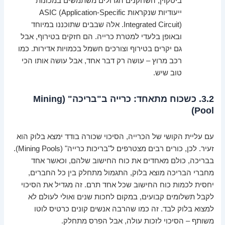
ביטקוין, השחקנים הגדולים משתמשים במכונות
ייעודיות שנקראות ASIC (Application-Specific
Integrated Circuit). אלה שבבים שתוכננו במיוחד
ובאופן בלעדי למטרת כרייה. הם חזקים בטירוף, אבל
גם יקרים בטירוף וצורכים חשמל בכמויות אדירות. כמו
רכב מרוץ – עושה רק דבר אחד, אבל עושה אותו הכי
טוב שיש.
3.2. כשכוח מתאחד: כרייה ב"בריכה" (Mining
Pool)
עם עליית הקושי של הכרייה, הסיכוי שכורה בודד ימצא בלוק הוא
זעיר. לכן, כורים רבים מצטרפים ל"בריכות כרייה" (Mining Pools).
בבריכה, כולם מאחדים את כוח החישוב שלהם, וכאשר אחד
מחברי הבריכה מוצא בלוק, התגמול מתחלק בין כל החברים,
יחסית לכמות כוח החישוב שכל אחד תרם. זה מגדיל את הסיכוי
לקבל תשלומים קבועים, במקום לחכות שנים ואולי לעולם לא
למצוא בלוק לבד. זה כמו שהרבה אנשים קונים כרטיס לוטו
משותף – הסיכוי לזכות עולה, אבל הפרס מתחלק.