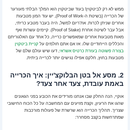
ממש לא רק לביטקוין! בעוד שביטקוין הוא המלך הבלתי מעורער
של הכרייה (בשיטת ה-Proof of Work), יש עוד המון מטבעות
אחרים שניתן לכרות. את'ריום למשל, היה בעבר מטבע כריתי,
אבל עבר לשיטה אחרת (Proof of Stake). קיימים עשרות ואף
מאות מטבעות אחרים שמאפשרים כרייה, כל אחד עם האלגוריתם
והכללים הייחודיים שלו. אז אם אתם חולמים על
קניית ביטקוין
בצורה פשוטה בעזרת כרטיס אשראי
, דעו שיש עולם שלם של
מטבעות בחוץ, חלקם אפילו נגישים יותר לכרייה ביתית.
2. מסע אל בטן הבלוקצ'יין: איך הכרייה
באמת עובדת, צעד אחר צעד?
אוקיי, הנה החלק שבו אנחנו מורידים את הכובע בפני הגאונים
שהגו את הרעיון, וקצת מזיעים עם המחשבה על כל הכוח החישובי
שצריך. תהליך הכרייה הוא שרשרת של פעולות מורכבות
שמתרחשות בקצב מסחרר: