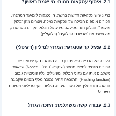
2.1. איסוף עסקאות חמות: מי יאמת ראשון?
ברגע שיש עסקאות חדשות ברשת, הן נכנסות ל"מאגר המתנה".
הכורים אוספים חבילה של עסקאות כאלה, ויוצרים מהן "בלוק
מועמד". הבלוק הזה מכיל גם מידע על הבלוק הקודם בשרשרת,
מה שיוצר את "שרשרת הבלוקים" (בלוקצ'יין).
2.2. פאזל קריפטוגרפי: המרוץ למיליון (דיגיטלי)
הליבה של הכרייה היא פתרון חידה מתמטית-קריפטוגרפית.
הכורים מנסים למצוא מספר (שנקרא "נונס" – Nonce) שכאשר
משלבים אותו עם נתוני הבלוק ומפעילים עליו פונקציית גיבוב
(Hashing function), התוצאה תהיה נמוכה מסף מסוים שקבעה
הרשת. זהו תהליך של ניסוי וטעייה. מיליוני, ואף טריליוני ניסיונות
בשנייה!
2.3. עבודה קשה משתלמת: הזוכה הגדול