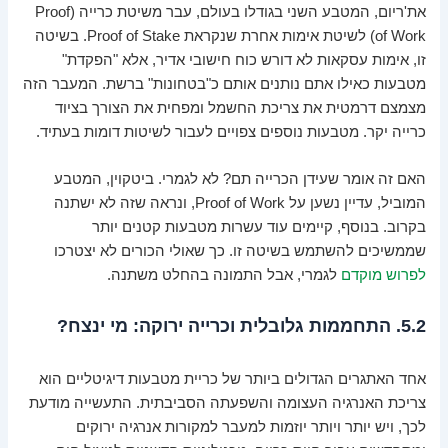
את'ריום, המטבע השני בגודלו בעולם, עבר משיטת כרייה (Proof
of Work) לשיטת אימות אחרת שנקראת Proof of Stake. בשיטה
זו, אימות עסקאות לא דורש כוח חישובי אדיר, אלא "הפקדת"
מטבעות כאילו אתם נותנים אותם כ"בטחונות" ברשת. המעבר הזה
מצמצם דרמטית את צריכת החשמל ומפחית את הצורך בציוד
כרייה יקר. מטבעות נוספים צפויים לעבור לשיטות דומות בעתיד.
האם זה אומר שעידן הכרייה תם? לא לגמרי. ביטקוין, המטבע
המוביל, עדיין נשען על Proof of Work, ונראה שזה לא ישתנה
בקרוב. בנוסף, קיימים עוד עשרות מטבעות קטנים יותר
שממשיכים להשתמש בשיטה זו. כך שאולי הכורים לא יצטרכו
לפרוש מוקדם
לגמרי, אבל התמונה בהחלט משתנה.
5.2. התחממות גלובלית וכרייה ירוקה: מי ינצח?
אחד האתגרים הגדולים ביותר של כריית מטבעות דיגיטליים הוא
צריכת האנרגיה העצומה והשפעתה הסביבתית. התעשייה מודעת
לכך, ויש יותר ויותר יוזמות למעבר למקורות אנרגיה ירוקים