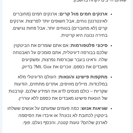
ארנקים חמים מול קרים:
ארנקים חמים (מחוברים
לאינטרנט) נוחים, אבל חשופים יותר לפריצות. ארנקים
קרים (לא מחוברים) בטוחים יותר, אבל פחות נגישים.
בחירה נכונה היא קריטית.
סיכוני פלטפורמות:
אם אתם שומרים את הביטקוין
שלכם בבורסה דיגיטלית, אתם סומכים על האבטחה
שלה. וראינו בעבר שבורסות נפרצות, ומשקיעים
מאבדים את כספם. זוכרים את Mt. Gox? בדיוק.
מתקפות פישינג והונאות:
העולם הדיגיטלי מלא
במלכודות. מיילים מזויפים, אתרים מתחזים, הודעות
שקריות – כולם מנסים לדוג את המידע שלכם. קורבנות
של הונאות פישינג מאבדים את כספם ללא עוררין.
שגיאות אנוש:
כמה פעמים שמעתם על אנשים ששלחו
ביטקוין לכתובת לא נכונה? או איבדו את הסיסמה
לארנק שלהם? טעות קטנה, והכסף נעלם.
פוף
.