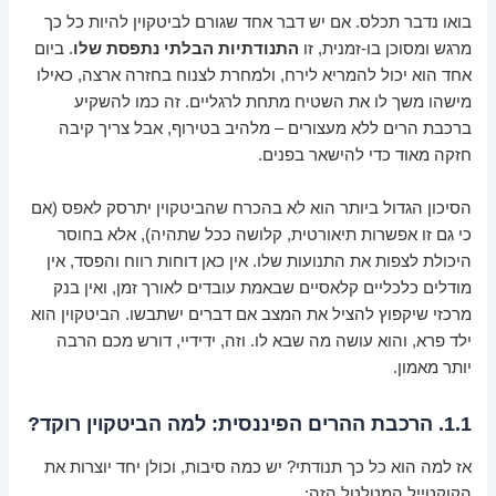
בואו נדבר תכלס. אם יש דבר אחד שגורם לביטקוין להיות כל כך
מרגש ומסוכן בו-זמנית, זו
התנודתיות הבלתי נתפסת שלו
. ביום
אחד הוא יכול להמריא לירח, ולמחרת לצנוח בחזרה ארצה, כאילו
מישהו משך לו את השטיח מתחת לרגליים. זה כמו להשקיע
ברכבת הרים ללא מעצורים – מלהיב בטירוף, אבל צריך קיבה
חזקה מאוד כדי להישאר בפנים.
הסיכון הגדול ביותר הוא לא בהכרח שהביטקוין יתרסק לאפס (אם
כי גם זו אפשרות תיאורטית, קלושה ככל שתהיה), אלא בחוסר
היכולת לצפות את התנועות שלו. אין כאן דוחות רווח והפסד, אין
מודלים כלכליים קלאסיים שבאמת עובדים לאורך זמן, ואין בנק
מרכזי שיקפוץ להציל את המצב אם דברים ישתבשו. הביטקוין הוא
ילד פרא, והוא עושה מה שבא לו. וזה, ידידיי, דורש מכם הרבה
יותר מאמון.
1.1. הרכבת ההרים הפיננסית: למה הביטקוין רוקד?
אז למה הוא כל כך תנודתי? יש כמה סיבות, וכולן יחד יוצרות את
הקוקטייל המטלטל הזה: