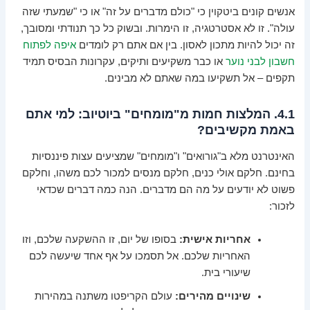
אנשים קונים ביטקוין כי "כולם מדברים על זה" או כי "שמעתי שזה
עולה". זו לא אסטרטגיה, זו הימרות. ובשוק כל כך תנודתי ומסובך,
זה יכול להיות מתכון לאסון. בין אם אתם רק לומדים
איפה לפתוח
חשבון לבני נוער
או כבר משקיעים ותיקים, עקרונות הבסיס תמיד
תקפים – אל תשקיעו במה שאתם לא מבינים.
4.1. המלצות חמות מ"מומחים" ביוטיוב: למי אתם
באמת מקשיבים?
האינטרנט מלא ב"גורואים" ו"מומחים" שמציעים עצות פיננסיות
בחינם. חלקם אולי כנים, חלקם מנסים למכור לכם משהו, וחלקם
פשוט לא יודעים על מה הם מדברים. הנה כמה דברים שכדאי
לזכור:
אחריות אישית:
בסופו של יום, זו ההשקעה שלכם, וזו
האחריות שלכם. אל תסמכו על אף אחד שיעשה לכם
שיעורי בית.
שינויים מהירים:
עולם הקריפטו משתנה במהירות