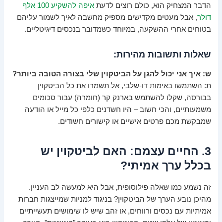
הדבר המצחיק הוא, כולם רוצים לדעת
איפה להשקיע 100 אלף
דולר
, אבל מעטים מקדישים מספיק מחשבה לאיך לשמור עליהם
בטוחים אחרי ההשקעה, במיוחד כשמדובר בנכסים דיגיטליים.
שאלות ותשובות מהירות:
ש: איך אני יכול להגן על הביטקוין שלי בצורה הטובה ביותר?
ת: השתמשו באימות דו-שלבי, אל תשמרו את כל הביטקוין
בבורסה, שקלו להשתמש בארנק קר (חומרה) עבור סכומים
משמעותיים, והכי חשוב – היו חשדנים כלפי כל מייל או הודעה
שמבקשת מכם פרטים אישיים או קישורים חשודים.
3. החיים עצמם: האם לביטקוין יש
בכלל ערך אמיתי?
זה נשמע כמו שאלה פילוסופית, אבל היא למעשה לב העניין.
מהיכן נובע הערך של הביטקוין? בניגוד למניות שמייצגות חברות
אמיתיות עם נכסים ורווחים, או זהב שיש לו שימושים תעשייתיים