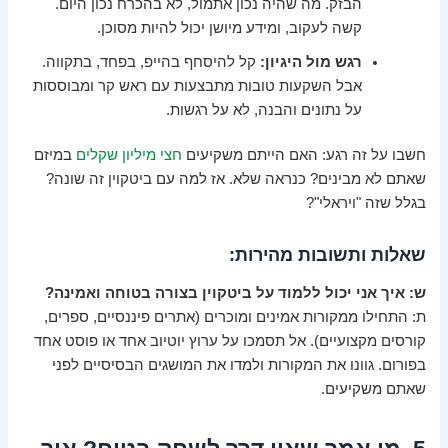
הבזק. מה שהיה נכון אתמול, לא בהכרח נכון היום.
קשה לעקוב, ומידע מיושן יכול להיות מסוכן.
רגש מול היגיון:
קל להיסחף בהייפ, בפחד, בתקווה.
אבל השקעות טובות מתבצעות עם ראש קר ומבוססות
על נתונים והבנה, לא על רגשות.
חשבו על זה רגע: האם הייתם משקיעים
חצי מיליון שקלים
במיזם
שאתם לא מבינים? כנראה שלא. אז למה עם ביטקוין זה שונה?
בגלל שזה "ויראלי"?
שאלות ותשובות מהירות:
ש: איך אני יכול ללמוד על ביטקוין בצורה בטוחה ואמינה?
ת: התחילו ממקורות אמינים ומוכרים (אתרים פיננסיים, ספרים,
קורסים מקצועיים). אל תסמכו על ערוץ יוטיוב אחד או פוסט אחד
בפורום. גוונו את המקורות ולמדו את המושגים הבסיסיים לפני
שאתם משקיעים.