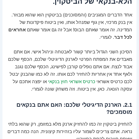
הלא-בנקאי של הביטקוין.
אחד הדברים המגניבים (והמסוכנים) בביטקוין הוא שהוא מבוזר.
אין בנק מרכזי, אין גוף שמנהל אותו, ואין ביטוח פיקדונות של
המדינה. זה אומר שאתם הבוס! אבל זה גם אומר שאתם
אחראים
לכל דבר
. לגמרי.
הסיכון השני הגדול ביותר קשור לאבטחה וניהול אישי. אם אתם
מאבדים את המפתח הפרטי לארנק הדיגיטלי שלכם, הכסף שלכם
אבוד לנצח. אם אתם נופלים קורבן לפישינג, הכסף שלכם נגנב
ולאף אחד אין אחריות להחזיר לכם אותו. זה לא כמו שהבנק יבטל
לכם כרטיס אשראי
כרטיס אשראי חוץ בנקאי
או יפצה אתכם על
עסקה הונאה. כאן, אין ביטוח. וזה משחק שונה לגמרי.
2.1. הארנק הדיגיטלי שלכם: האם אתם בנקאים
מוסמכים?
להחזיק ביטקוין זה כמו להחזיק ארנק מלא במזומן, רק שהוא בלתי
נראה. אתם צריכים לשמור עליו בזהירות קיצונית. הנה כמה דברים
שאתם חייבים לקחת בחשבון: