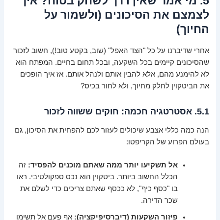
5. מי אמר שאין דרך לשחק בטוח? איך
לצמצם את הסיכונים (ולשמור על
החיוך)
אחרי שדיברנו על כל "הצד האפל" (שוב, בקטע טוב!), חשוב לזכור
שהסיכונים קיימים בכל השקעה, ובכל תחום בחיים. המפתח הוא
לא להימנע מהם, אלא להבין אותם ולנהל אותם. אז איך הופכים
את הביטקוין לחלק מחיוך, ולא לחור בכיס?
5.1. אסטרטגיה חכמה: חוקים ששווה לזכור
הנה כמה כללי אצבע שיכולים לעזור לכם להפחית את הסיכון, גם
בעולם הפרוע של הקריפטו:
אל תשקיעו יותר ממה שאתם מוכנים להפסיד:
זה
הכלל החשוב ביותר. ביטקוין הוא נכס ספקולטיבי. ראו
בו "כסף כיף", לא ככסף שאתם צריכים כדי לשלם את
שכר הדירה.
פיזור השקעות (דיברסיפיקציה):
אף פעם אל תשימו