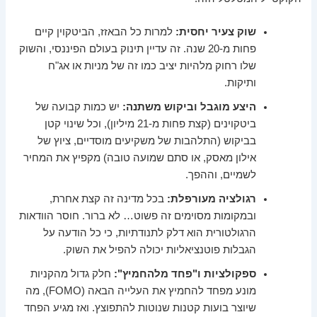
שוק צעיר יחסית:
למרות כל הבאזז, הביטקוין קיים
פחות מ-20 שנה. זה עדיין תינוק בעולם הפיננסי, והשוק
שלו רחוק מלהיות יציב כמו זה של מניות או אג"ח
ותיקות.
היצע מוגבל וביקוש משתנה:
יש כמות קבועה של
ביטקוינים (קצת פחות מ-21 מיליון), וכל שינוי קטן
בביקוש (התלהבות של משקיעים מוסדיים, ציוץ של
אילון מאסק, או סתם שמועה טובה) מקפיץ את המחיר
לשמיים, וההפך.
רגולציה מעורפלת:
בכל מדינה זה קצת אחרת,
ובמקומות מסוימים זה פשוט… לא ברור. חוסר הוודאות
הרגולטורית הוא דלק לתנודתיות, כי כל הודעה על
הגבלות פוטנציאליות יכולה להפיל את השוק.
ספקולציות ו"פחד מלהחמיץ":
חלק גדול מהקניות
מונע מפחד להחמיץ את העלייה הבאה (FOMO), מה
שיוצר בועות קטנות שנוטות להתפוצץ. ואז מגיע הפחד