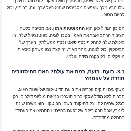
ומוניטין של אלפי שנים, הביטקוין הוא בעיקר "קונצנזוס". הערך
שלו נובע מכך שאנשים מסכימים שהוא בעל ערך. וזה, רבותיי, יכול
להיות מסוכן.
הסיכון הגדול כאן הוא
התמוטטות אמון
. אם מסיבה כלשהי,
הציבור הרחב יאבד את האמון בטכנולוגיה, בפוטנציאל שלה, או
ביכולת שלה להחליף כסף פיאט (כסף ממשלתי), הערך של
הביטקוין יכול לצנוח. מהר מאוד. זה קצת כמו משחק כיסאות
מוזיקליים, רק בקנה מידה עולמי.
3.1. בועה, בועה, כמה את עולה? האם ההיסטוריה
חוזרת על עצמה?
משקיעים ותיקים זוכרים את בועת הדוט-קום של שנות ה-90.
חברות ללא מודל עסקי ברור הוערכו במאות מיליוני דולרים, רק
בגלל שהיה להן "נקודה-קום" בשם. הביטקוין הוא משהו שונה
לגמרי, אבל הרטוריקה של "פעם בחיים" ו"תחמיצו את העתיד"
בהחלט מהדהדת.