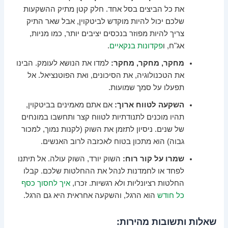
את כל הביצים בסל אחד. חלק קטן מתיק ההשקעות
שלכם יכול להיות מוקדש לביטקוין, אבל שאר התיק
צריך להיות מפוזר בנכסים יציבים יותר, כמו מניות,
אג"ח, ו
פקדונות בנקאיים
.
מחקר, מחקר, מחקר:
למדו את הנושא לעומק. הבינו
את הטכנולוגיה, את הסיכונים, ואת הפוטנציאל. אל
תפעלו על סמך שמועות.
השקעה לטווח ארוך:
אם אתם מאמינים בביטקוין,
תהיו מוכנים לתנודתיות לטווח קצר ותחשבו במונחים
של שנים. ניסיון לתזמן את השוק (לקנות נמוך, למכור
גבוה) הוא מתכון בטוח לאכזבה לרוב האנשים.
שמרו על קור רוח:
השוק יורד, השוק עולה. אל תיתנו
לפחד או לחמדנות לנהל את ההחלטות שלכם. קבלו
החלטות רציונליות ולא רגשיות. זכרו,
איך לחסוך כסף
כל חודש
הוא הרגל, והשקעה אחראית היא גם הרגל.
שאלות ותשובות מהירות: