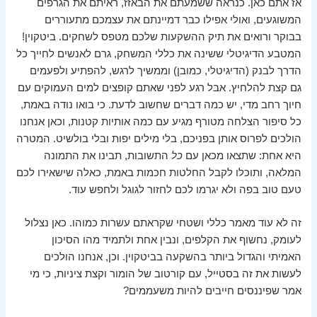
אז אתם כאן. כנראה ששמעתם את הבאזז, ראיתם את הגרפים
המשוגעים, ואולי אפילו כבר דמיינתם את עצמכם מתעוררים
בבוקר ורואים את תיק ההשקעות שלכם מטפס לשחקים. ביטקוין!
המטבע הדיגיטלי ששינה את כללי המשחק, גרם לאנשים לחייך כל
הדרך לבנק (הדיגיטלי, כמובן) וממשיך לרגש, להפתיע ולפעמים
גם קצת להלחיץ. אבל רגע לפני שאתם קופצים למים העמוקים עם
חיוך רחב מדי, יש כמה דברים שחשוב לדעת. כי בואו נודה באמת,
כל סיפור הצלחה מטורף מגיע עם כמה אותיות קטנות, וכאן אנחנו
הולכים לפרוס אותן בפניכם, בלי מילים יפות ובלי בולשיט. המטרה
היא אחת: שתצאו מכאן עם
כל
התשובות, תבינו את התמונה
המלאה, ותוכלו לקבל החלטות חכמות באמת, כאלה שישאירו לכם
טעם טוב בפה ולא יגרמו לכם לחזור לגוגל ולחפש עוד.
זה לא עוד מאמר כללי ושטחי שקראתם עשרות כמוהו. כאן נצלול
לעומק, נחשוף את הקלפים, ונבין אחת ולתמיד מהו הסיכון
האמיתי והגדול ביותר בהשקעה בביטקוין. וכן, אנחנו הולכים
לעשות את זה בסטייל, עם קורטוב של הומור וקצת ציניות, כי מי
אמר שפיננסים חייבים להיות משעממים?