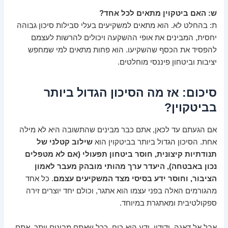
ש: האם ביטקוין מתאים לכל אחד?
ת: בהחלט לא. הוא מתאים למשקיעים בעלי סבילות סיכון גבוהה
יחסית, המבינים את אופי ההשקעה ויכולים להרשות לעצמם
להפסיד את הכסף שהשקיעו. הוא פחות מתאים למי שמחפש
יציבות וביטחון פיננסי מוחלטים.
סיכום: אז מה הסיכון הגדול ביותר
בביטקוין?
אם הגעתם עד לכאן, אתם כבר מבינים שהתשובה היא לא מילה
אחת. הסיכון הגדול ביותר בביטקוין הוא
שילוב קטלני של
תנודתיות קיצונית, חוסר ביטחון תפעולי (אם לא מטפלים
נכון באבטחה), היעדר ערך מהותי מובהק מעבר לאמון
הציבור, וחוסר ידע בסיסי מצד המשקיעים עצמם
. כל אחד
מהגורמים האלה בפני עצמו הוא אתגר, וכולם יחד יוצרים זירה
ספקולטיבית ומאתגרת במיוחד.
אבל אל דאגה, ידידיי. ידע הוא כוח. ככל שאתם מבינים יותר, אתם