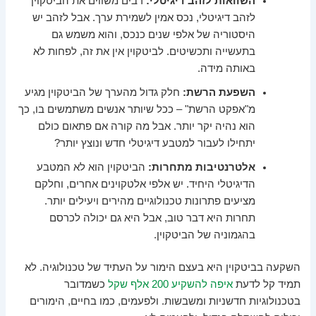
השוואות לזהב דיגיטלי:
רבים משווים את הביטקוין
לזהב דיגיטלי, נכס אמין לשמירת ערך. אבל לזהב יש
היסטוריה של אלפי שנים כנכס, והוא משמש גם
בתעשייה ותכשיטים. לביטקוין אין את זה, לפחות לא
באותה מידה.
השפעת הרשת:
חלק גדול מהערך של הביטקוין מגיע
מ"אפקט הרשת" – ככל שיותר אנשים משתמשים בו, כך
הוא נהיה יקר יותר. אבל מה קורה אם פתאום כולם
יתחילו לעבור למטבע דיגיטלי חדש ונוצץ יותר?
אלטרנטיבות מתחרות:
הביטקוין הוא לא המטבע
הדיגיטלי היחיד. יש אלפי אלטקוינים אחרים, וחלקם
מציעים פתרונות טכנולוגיים מהירים ויעילים יותר.
תחרות היא דבר טוב, אבל היא גם יכולה לכרסם
בהגמוניה של הביטקוין.
השקעה בביטקוין היא בעצם הימור על העתיד של טכנולוגיה. לא
תמיד קל לדעת
איפה להשקיע 200 אלף שקל
כשמדובר
בטכנולוגיות חדשניות ומשבשות. ולפעמים, כמו בחיים, הימורים