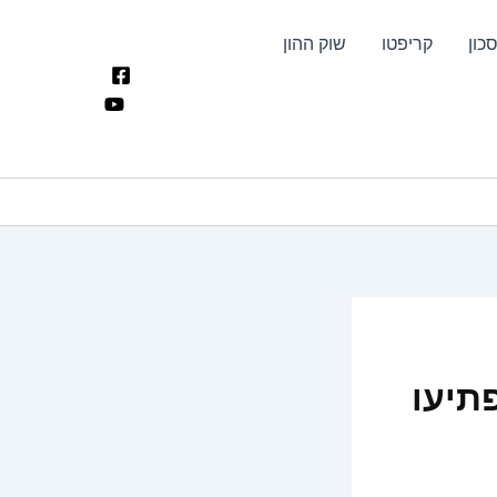
כון
קריפטו
שוק ההון
תיעו