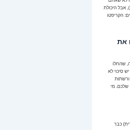
זה לא שאתם
, אבל היכולת
: הקריפטו
ם את
ה, שהחלו
ש סיכוי לא
 ורשתות
 שלכם. מי
ת נסיעות ספרדית) כבר