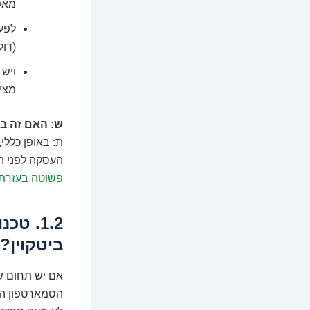
מאפ
לפע
(דול
ויש 
מציגים קוד QR
ש: האם זה בט
ת: באופן כללי
העסקה לפני הא
פשוטה בעזרת 
1.2. ט
ביטקוין?
אם יש תחום שא
הסמארטפון הח