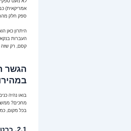
אמריקאית) כבר
ספק חלק מהח
היתרון כאן הו
העברות בנקאיו
קסם, רק שזה ל
הגשר הד
במהירו
בואו נהיה כני
מחכים? ממש ל
בכל מקום, כמע
2.1. כרטיסי אשראי קריפטו: הקסם שבארנק שלכם