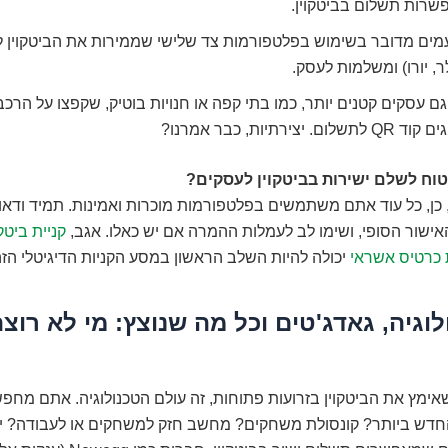
שרות תשלום בביטקוין.
מים מדובר בשימוש בפלטפורמות צד שלישי שממירות את הביטקוין 
ר, יורו) ומשלמות לעסק.
גם עסקים קטנים יותר, כמו בתי קפה או חנויות בוטיק, שקפצו על הרכ
 לתשלום. יצירתיות, כבר אמרנו?
וח לשלם ישירות בביטקוין לעסקים?
, כן, כל עוד אתם משתמשים בפלטפורמות מוכרות ואמינות. תמיד ודאו
ישור הסופי, ושימו לב לעמלות ההמרה אם יש כאלו. אגב,
קניית ביטק
כרטיס אשראי
יכולה להיות השלב הראשון במסע הקניות הדיגיטלי הזה
כנולוגיה, גאדג'טים וכל מה שנוצץ: מי לא רוצ
ימץ את הביטקוין בזרועות פתוחות, זה עולם הטכנולוגיה. אתם מחפ
דש ביותר? קונסולת משחקים? מחשב חזק למשחקים או לעבודה? י