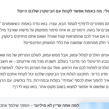
לי: מה באמת אפשר לקנות עם הביטקוין שלכם היום?
ם ממהרים לדפדף לעמוד הבא, עצרו. בואו נודה באמת: כששומעים "בי
שבים על בועה, הימורים, או איזה סיפור מפוקפק על מישהו שאיבד מילי
ה אם אגיד לכם שהמציאות קצת שונה? ושאם אתם מחזיקים ביטקוין, 
 חלק ממהפכה שמשנה את כללי המשחק הפיננסיים?
נחנו הולכים לצלול עמוק, אבל ממש עמוק, לעולם המרתק של מה ש
בע הדיגיטלי הכי מדובר בעולם. תשכחו מכל מה שידעתם – או חש
 הולכים לפתוח לכם את הראש, ואולי גם את הארנק הדיגיטלי, לאפשרוי
מדע בדיוני. תתכוננו לגלות איך הביטקוין שלכם יכול לקחת אתכם למ
איך להפוך אותו לכסף "אמיתי" בקלות ובמהירות. בלי בולשיט, עם הרבה
ים שפשוט אי אפשר למצוא בשום מקום אחר. בואו נצא לדרך!
למה אתה עדיין לא מיליונר
– הספר שילמד אתכם