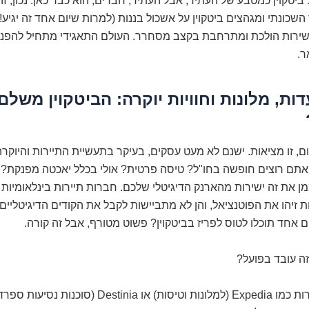
 ביטקוין כמטבע של העתיד, אבל העתיד, חברים, הוא כבר כאן. נכון, 
השכונתי ומגהצים ביטקוין על אשכול בננות (למרות שיום אחד זה יגיע!)
ירות הולכת ומתרחבת בקצב מסחרר. העולם התאגידי מתחיל להפנים
ר.
סעדות, מלונות וחוויות יוקרה: הביטקוין משל
ם, זו מציאות. ישנם לא מעט עסקים, בעיקר בתעשיית התיירות והיוקר
 אתם רוצים חופשה בחו"ל? טיסה פרטית? אולי בכלל יאכטה מפנקת? י
ן את זה ישירות מהארנק הדיגיטלי שלכם. חברות תיירות בינלאומיות
ות זיהו את הפוטנציאל, והן לא מתביישות לקבל את הקודים הדיגיטליים
ם אחד תוכלו לטוס לפריז בביטקוין? פשוט מטורף, אבל זה קורה.
זה עובד בפועל?
חברות כמו Expedia (למלונות וטיסות) או Destinia (סוכנו