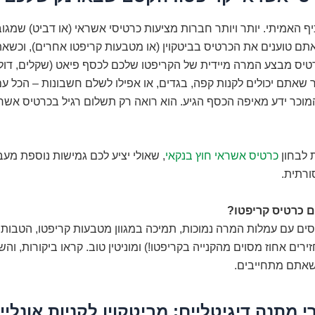
ף האמיתי. יותר ויותר חברות מציעות כרטיסי אשראי (או דביט) שמגוב
אתם טוענים את הכרטיס בביטקוין (או מטבעות קריפטו אחרים), וכש
רטיס מבצע המרה מיידית של הקריפטו שלכם לכסף פיאט (שקלים, דול
 שאתם יכולים לקנות קפה, בגדים, או אפילו לשלם חשבונות – הכל עם
וכר ידע מאיפה הכסף הגיע. הוא רואה רק תשלום רגיל בכרטיס אשראי.
 לבחון
כרטיס אשראי חוץ בנקאי
, שאולי יציע לכם גמישות נוספת מע
רתית.
ם כרטיס קריפטו?
ים עם עמלות המרה נמוכות, תמיכה במגוון מטבעות קריפטו, הטבות 
רים אחוז מסוים מהקנייה בקריפטו!) ומוניטין טוב. קראו ביקורות, והש
שאתם מתחייבים.