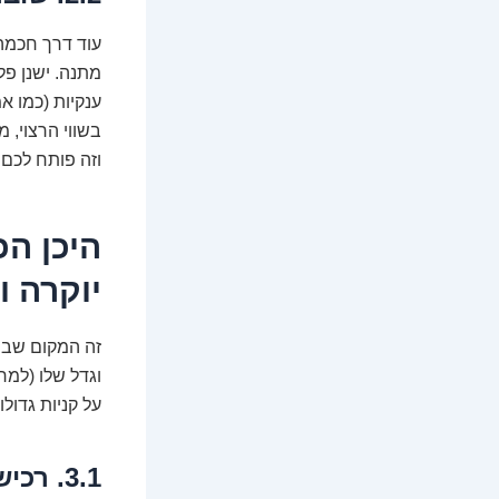
עוד דרך חכמה
ענקיות (כמו א
בשווי הרצוי, מ
וזה פותח לכם 
היכן הכ
יוקרה ו
זה המקום שבו 
וגדל שלו (למרו
על קניות גדול
3.1. רכישת נדל"ן: דירה בביטקוין? כן, זה קורה!