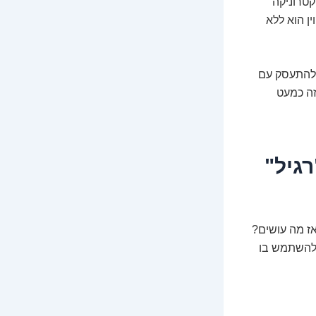
. חברות כמו Newegg (ענקית אלקטרוניקה
ן הוא ללא
 להתעסק עם
זה כמעט
רגיל"
אז מה עושים?
 להשתמש בו