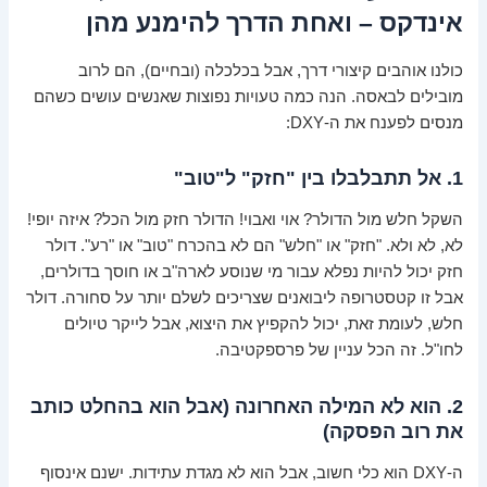
אינדקס – ואחת הדרך להימנע מהן
כולנו אוהבים קיצורי דרך, אבל בכלכלה (ובחיים), הם לרוב
מובילים לבאסה. הנה כמה טעויות נפוצות שאנשים עושים כשהם
מנסים לפענח את ה-DXY:
1. אל תתבלבלו בין "חזק" ל"טוב"
השקל חלש מול הדולר? אוי ואבוי! הדולר חזק מול הכל? איזה יופי!
לא, לא ולא. "חזק" או "חלש" הם לא בהכרח "טוב" או "רע". דולר
חזק יכול להיות נפלא עבור מי שנוסע לארה"ב או חוסך בדולרים,
אבל זו קטסטרופה ליבואנים שצריכים לשלם יותר על סחורה. דולר
חלש, לעומת זאת, יכול להקפיץ את היצוא, אבל לייקר טיולים
לחו"ל. זה הכל עניין של פרספקטיבה.
2. הוא לא המילה האחרונה (אבל הוא בהחלט כותב
את רוב הפסקה)
ה-DXY הוא כלי חשוב, אבל הוא לא מגדת עתידות. ישנם אינסוף