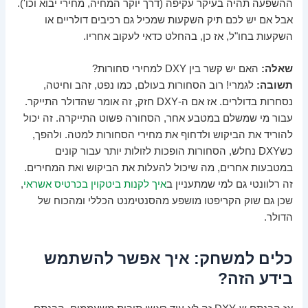
ההשפעה תהיה בעיקר עקיפה (דרך יוקר המחיה, מחירי יבוא וכו').
אבל אם יש לכם תיק השקעות שמכיל גם רכיבים דולריים או
השקעות בחו"ל, אז כן, בהחלט כדאי לעקוב אחריו.
שאלה:
האם יש קשר בין DXY למחירי סחורות?
תשובה:
לגמרי! רוב הסחורות בעולם, כמו נפט, זהב וחיטה,
נסחרות בדולרים. אז אם ה-DXY חזק, זה אומר שהדולר התייקר.
עבור מי שמשלם במטבע אחר, הסחורה פשוט התייקרה. זה יכול
להוריד את הביקוש ולדחוף את מחירי הסחורות למטה. ולהפך,
כשDXY נחלש, הסחורות הופכות לזולות יותר עבור קונים
במטבעות אחרים, מה שיכול להעלות את הביקוש ואת המחירים.
זה רלוונטי גם למי שמתעניין ב
איך לקנות ביטקוין בכרטיס אשראי
,
שכן גם שוק הקריפטו מושפע מהסנטימנט הכללי ומהכוח של
הדולר.
כלים למשחק: איך אפשר להשתמש
בידע הזה?