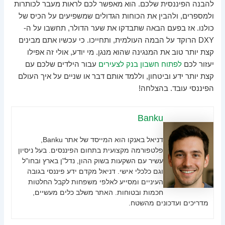
להבנה הפיננסית שלכם. הוא מאפשר לכם לראות מעבר לכותרות
ולמספרים, ולהבין את הכוחות הגדולים שמשפיעים על הכיס של
כולנו. אז בפעם הבאה שתבדקו את שער הדולר, תחשבו על ה-
DXY הרוקד על הבמה העולמית, ותחייכו. כי עכשיו אתם מבינים
קצת יותר טוב את המנגינה שהוא מנגן. מי יודע, אולי זה אפילו
יעזור לכם
לפתוח חשבון בנק לצעירים
עבור הילדים שלכם עם
קצת יותר ידע וביטחון, וללמד אותם דבר או שניים על איך העולם
הפיננסי עובד. בהצלחה!
Banku
דניאל באנקו הוא המייסד של אתר Banku,
פלטפורמה מקצועית בתחום הפיננסים. בעל ניסיון
עשיר עם השקעות בשוק ההון, נדל"ן בארץ ובחו"ל
וגם כלכלי אישי. דניאל מקדם ידע פיננסי בגובה
העיניים ומסייע לאלפי משפחות לקבל החלטות
חכמות ובטוחות. האתר משלב כלים מעשיים,
מדריכים ועדכונים מהשטח.