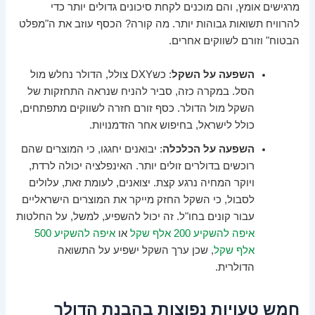
מרגישים אומץ, והם מוכנים לקחת סיכונים גדולים יותר כדי
להרוויח תשואות גבוהות יותר. מה קורה? הכסף עוזב את ה"מפלט
הבטוח" וזורם לשווקים אחרים.
השפעה על השקל
: כשDXY צולל, הדולר נחלש מול
הסל. במקרה כזה, סביר להניח שנראה התחזקות של
השקל מול הדולר. כסף זורם חזרה לשווקים מתפתחים,
כולל לישראל, בחיפוש אחר הזדמנויות.
השפעה על הכלכלה
: יבואנים יחגגו, כי המוצרים שהם
רוכשים בדולרים זולים יותר. האינפלציה יכולה לרדת,
ויוקר המחיה נרגע קצת. יצואנים, לעומת זאת, עלולים
לסבול, כי השקל החזק מייקר את המוצרים הישראליים
עבור קונים בחו"ל. זה יכול להשפיע, למשל, על החלטות
איפה להשקיע 200 אלף שקל
או
איפה להשקיע 500
אלף שקל
, שכן ערך השקל ישפיע על התשואה
הדולרית.
חמש טעויות נפוצות בהבנת הדולר