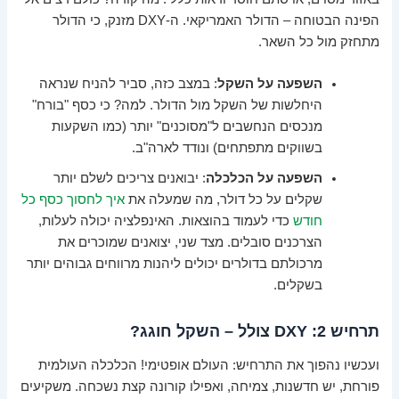
הפינה הבטוחה – הדולר האמריקאי. ה-DXY מזנק, כי הדולר
מתחזק מול כל השאר.
השפעה על השקל
: במצב כזה, סביר להניח שנראה
היחלשות של השקל מול הדולר. למה? כי כסף "בורח"
מנכסים הנחשבים ל"מסוכנים" יותר (כמו השקעות
בשווקים מתפתחים) ונודד לארה"ב.
השפעה על הכלכלה
: יבואנים צריכים לשלם יותר
שקלים על כל דולר, מה שמעלה את
איך לחסוך כסף כל
חודש
כדי לעמוד בהוצאות. האינפלציה יכולה לעלות,
הצרכנים סובלים. מצד שני, יצואנים שמוכרים את
מרכולתם בדולרים יכולים ליהנות מרווחים גבוהים יותר
בשקלים.
תרחיש 2: DXY צולל – השקל חוגג?
ועכשיו נהפוך את התרחיש: העולם אופטימי! הכלכלה העולמית
פורחת, יש חדשנות, צמיחה, ואפילו קורונה קצת נשכחה. משקיעים