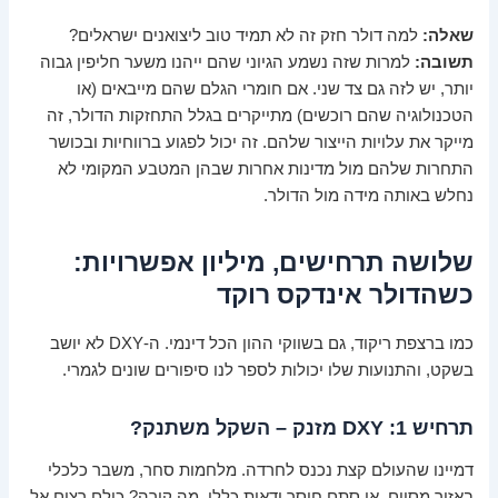
שאלה:
למה דולר חזק זה לא תמיד טוב ליצואנים ישראלים?
תשובה:
למרות שזה נשמע הגיוני שהם ייהנו משער חליפין גבוה
יותר, יש לזה גם צד שני. אם חומרי הגלם שהם מייבאים (או
הטכנולוגיה שהם רוכשים) מתייקרים בגלל התחזקות הדולר, זה
מייקר את עלויות הייצור שלהם. זה יכול לפגוע ברווחיות ובכושר
התחרות שלהם מול מדינות אחרות שבהן המטבע המקומי לא
נחלש באותה מידה מול הדולר.
שלושה תרחישים, מיליון אפשרויות:
כשהדולר אינדקס רוקד
כמו ברצפת ריקוד, גם בשווקי ההון הכל דינמי. ה-DXY לא יושב
בשקט, והתנועות שלו יכולות לספר לנו סיפורים שונים לגמרי.
תרחיש 1: DXY מזנק – השקל משתנק?
דמיינו שהעולם קצת נכנס לחרדה. מלחמות סחר, משבר כלכלי
באזור מסוים, או סתם חוסר ודאות כללי. מה קורה? כולם רצים אל