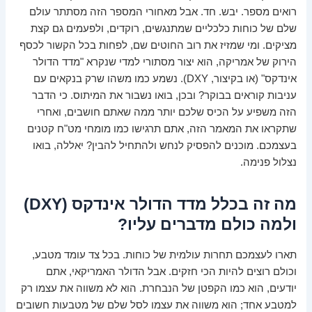
רואים מספר. יבש. חד. אבל מאחורי המספר הזה מסתתר עולם
שלם של כוחות כלכליים שמתנגשים, רוקדים, ולפעמים גם קצת
מציקים. ומי שמזיז את רוב החוטים שם, לפחות בכל הקשור לכסף
הירוק של אמריקה, הוא יצור מסתורי למדי שנקרא "מדד הדולר
אינדקס" (או בקיצור, DXY). נשמע כמו משהו שרק בנקאים עם
עניבות קוראים בבוקר? ובכן, בואו נשבור את המיתוס. כי הדבר
הזה משפיע על הכיס שלכם יותר ממה שאתם חושבים, ואחרי
שתקראו את המאמר הזה, אתם תרגישו כמו מומחי מט"ח קטנים
בעצמכם. מוכנים להפסיק לנחש ולהתחיל להבין? יאללה, בואו
נצלול פנימה.
מה זה בכלל מדד הדולר אינדקס (DXY)
ולמה כולם מדברים עליו?
תארו לעצמכם תחרות עולמית של כוחות. בכל צד עומד מטבע,
וכולם רוצים להיות הכי חזקים. אבל הדולר האמריקאי, אתם
יודעים, הוא כמו הקפטן של הנבחרת. הוא לא משווה את עצמו רק
למטבע אחד; הוא משווה את עצמו לסל שלם של מטבעות חשובים