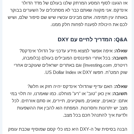
אז הגענו לסוף המסע המרתק שלנו בעולם של מדד הדולר
אינדקס. אני מקווה שאתם כבר לא מסתכלים על השערים בבוקר
באותה עין תמימה. אתם מבינים עכשיו שיש שם סיפור שלם, ושיש
לכם את היכולת לפענח לפחות חלק ממנו.
Q&A: המדריך לחיים עם DXY
שאלה:
איפה אפשר למצוא מידע עדכני על הדולר אינדקס?
תשובה:
בכל אתרי הפיננסים המובילים בעולם (בלומברג,
רויטרס, Investing.com) וגם באתרים ישראלים שעוקבים אחרי
שוק המט"ח. חפשו DXY או US Dollar Index.
שאלה:
האם עדיף שהדולר אינדקס יהיה חזק או חלש?
תשובה:
אין כאן "טוב" או "רע" מוחלט. כמו שאמרנו, זה תלוי במי
אתם: יבואנים, יצואנים, משקיעים, תיירים, או סתם אזרחים. לכל
מצב יש יתרונות וחסרונות. המפתח הוא להבין את ההשפעות
ולדעת איך להתנהל חכם בכל מצב.
הבנה בסיסית של ה-DXY היא כמו כלי קסם שמוסיף שכבת עומק