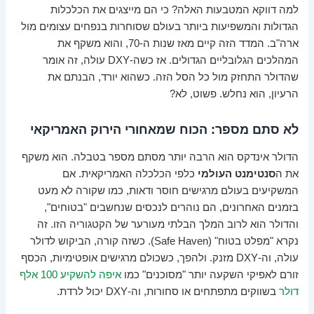
למה דווקא המטבעות האלה? כי הם מייצגים את הכלכלות
הגדולות והמשפיעות ביותר בעולם שסוחרות בנפחים עצומים מול
ארה"ב. המדד הזה קיים מאז שנות ה-70, והוא משקף את
המהלכים הגלובליים הגדולים. אז כשה-DXY עולה, זה אומר
שהדולר התחזק מול כל הסל הזה. כשהוא יורד, הבנתם את
הרעיון, הוא נחלש. פשוט, לא?
לא סתם מספר: הכוח שמאחורי הירוק האמריקאי
הדולר אינדקס הוא הרבה יותר מסתם מספר בטבלה. הוא משקף
את ה
סנטימנט העולמי
כלפי הכלכלה האמריקאית. אם
המשקיעים בעולם מרגישים חוסר ודאות, כמו שקורה לא מעט
בזמנים האחרונים, הם נוהרים לנכסים שנחשבים "בטוחים",
והדולר הוא לרוב המלך הבלתי מעורער של הקטגוריה הזו. זה
נקרא "מפלט בטוח" (Safe Haven). כשזה קורה, הביקוש לדולר
עולה, וה-DXY מזנק. ולהפך, כשכולם מרגישים אופטימיות, הכסף
זורם לאפיקי השקעה יותר "מסוכנים" כמו
איפה להשקיע 100 אלף
דולר
בשווקים מתפתחים או סחורות, וה-DXY יכול לרדת.