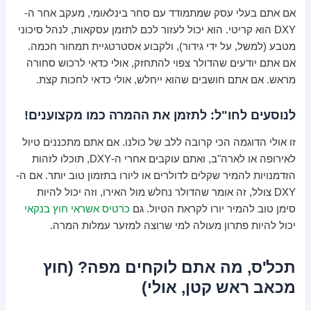
אם אתם בעלי עסק שמתמודד עם סחר בינלאומי, מעקב אחר ה-
DXY הוא קריטי. הוא יכול לעזור לכם לתזמן עסקאות, לנהל סיכוני
מטבע (למשל, על ידי גידור), ולקבוע אסטרטגיית תמחור חכמה.
אם אתם יודעים שהדולר צפוי להתחזק, אולי כדאי לרכוש סחורה
מראש. אם אתם חושבים שהוא ייחלש, אולי כדאי לחכות קצת.
לנוסעים לחו"ל: לתזמן את ההמרה כמו מקצוענים!
זו אולי הדוגמה הכי קרובה ללב של כולנו. אם אתם מתכננים טיול
לאירופה או לארה"ב, ואתם עוקבים אחרי ה-DXY, תוכלו לזהות
הזדמנויות להמיר שקלים לדולרים או ליורו בתזמון טוב יותר. אם ה-
DXY צולל, זה אומר שהדולר נחלש מול האירו, וזה יכול להיות
סימן טוב להמיר יורו לקראת הטיול. גם
כרטיס אשראי חוץ בנקאי
יכול להיות פתרון מעולה למי שרוצה למזער עמלות המרה.
תכל'ס, מה אתם לוקחים מפה? (חוץ
מכאב ראש קטן, אולי)