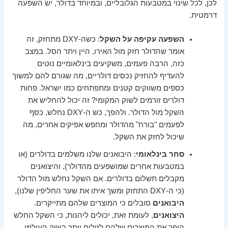
לכן, לכל שינוי במטבעות הגלובליים, ובמיוחד בדולר, יש השפעה
דרמטית.
השפעה עקיפה על השקל
: כשה-DXY מתחזק, זה
אומר שהדולר חזק מול האירו, היין ויתר הסל. במצב
כזה, הרבה פעמים, משקיעים בינלאומיים נוטים
להעדיף להחזיק נכסים דולריים, מה שגורם להם למשוך
כספים משווקים קטנים ומתפתחים כמו ישראל. פחות
דולרים זורמים לשוק המקומי? זה יכול להחליש את
השקל מול הדולר. ולהפך, כש ה-DXY נחלש, כסף
לפעמים "בורח" מהדולר ומחפש אפיקים אחרים, מה
שיכול לחזק את השקל.
סחר בינלאומי
: היבואנים שלנו משלמים בדולרים (או
במטבעות אחרים שמושפעים מהדולר), והיצואנים
מקבלים תשלום בדולרים. אם השקל נחלש מול הדולר
(כי ה-DXY התחזק ומשך איתו את שער החליפין שלנו),
היבואנים
סובלים כי המוצרים שלהם מתייקרים.
היצואנים
, לעומת זאת, יכולים ליהנות, כי השקל החלש
הופך את המוצרים שלהם לזולים יותר בשוק העולמי