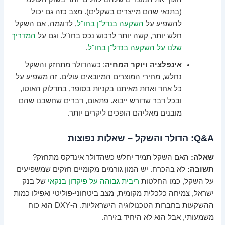
(בתנאי שהם מייצרים בשקלים). מצב כזה גם יכול
להשפיע על
השקעה בנדל"ן בחו"ל
, לדוגמה, אם השקל
חלש יותר, קשה יותר לרכוש נכס בחו"ל. וגם על
המדריך
שלנו על השקעה בנדל"ן בחו"ל
.
אינפלציה ויוקר המחיה
: כשהדולר מתחזק והשקל
נחלש, מחירי המוצרים המיובאים עולים. זה משפיע על
כל אחד ואחת מאיתנו בקניות בסופר, בתדלוק האוטו,
ובכל דבר שדורש ייבוא. פתאום, דברים שחשבנו שהם
מובנים מאליהם הופכים ליקרים יותר.
Q&A: הדולר והשקל – שאלות נפוצות
שאלה:
האם השקל תמיד יחלש כשהדולר אינדקס מתחזק?
תשובה:
לא בהכרח. יש המון גורמים מקומיים חזקים שמשפיעים
על השקל, כמו החלטות
ריבית גבוהה על פיקדון בנקאי
של בנק
ישראל, צמיחה כלכלית מקומית, מצב ביטחוני-פוליטי ואפילו כמות
ההשקעות בחברות הטכנולוגיה הישראליות. ה-DXY הוא כוח
משמעותי, אבל הוא לא היחיד בזירה.