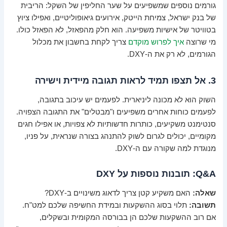
גורמים נוספים שמשפיעים על שער החליפין של השקל: הריבית
של בנק ישראל, צמיחת הייטק, אירועים גיאופוליטיים, ואפילו ציוץ
בטוויטר של אישיות משפיעה. הוא חלק מהפאזל, לא הפאזל כולו.
מי שרוצה
איך לפרוש מוקדם
צריך לקחת בחשבון את מכלול
הגורמים, לא רק את ה-DXY.
3. אל תצפו תמיד לראות תגובה מיידית וישירה
השוק הוא לא מכונה ליניארית. לפעמים יש עיכוב בתגובה,
לפעמים כוחות אחרים משפיעים ו"מבטלים" את התגובה הצפויה.
סנטימנט משקיעים, כותרות חדשותיות לא צפויות, או אפילו חגים
מקומיים, יכולים לגרום לשוק להתנהג בצורה שנראית, על פניו,
מנוגדת למה שקורה עם ה-DXY.
Q&A: תובנות נוספות על DXY
שאלה:
האם משקיע קטן צריך לדאוג משינויים ב-DXY?
תשובה:
תלוי בסוג ההשקעות ובמידת החשיפה שלכם למט"ח.
אם רוב ההשקעות שלכם הן בבורסה המקומית ובשקלים,