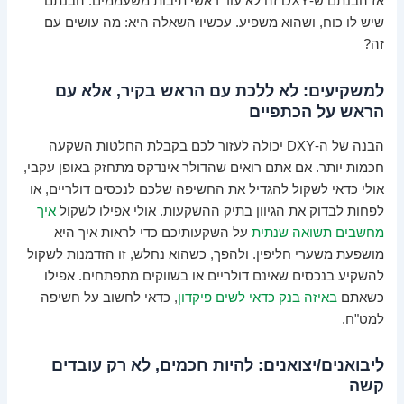
אז הבנתם ש-DXY זה לא עוד ראשי תיבות משעממים. הבנתם
שיש לו כוח, ושהוא משפיע. עכשיו השאלה היא: מה עושים עם
זה?
למשקיעים: לא ללכת עם הראש בקיר, אלא עם
הראש על הכתפיים
הבנה של ה-DXY יכולה לעזור לכם בקבלת החלטות השקעה
חכמות יותר. אם אתם רואים שהדולר אינדקס מתחזק באופן עקבי,
אולי כדאי לשקול להגדיל את החשיפה שלכם לנכסים דולריים, או
לפחות לבדוק את הגיוון בתיק ההשקעות. אולי אפילו לשקול
איך
מחשבים תשואה שנתית
על השקעותיכם כדי לראות איך היא
מושפעת משערי חליפין. ולהפך, כשהוא נחלש, זו הזדמנות לשקול
להשקיע בנכסים שאינם דולריים או בשווקים מתפתחים. אפילו
כשאתם
באיזה בנק כדאי לשים פיקדון
, כדאי לחשוב על חשיפה
למט"ח.
ליבואנים/יצואנים: להיות חכמים, לא רק עובדים
קשה