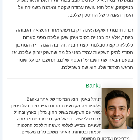
ממשלתי צמוד, אולי לא מסתובב בכותרות הראשיות או מופיע
בטיקטוק, אבל הוא עושה עבודה שקטה ונאמנה בשמירה על
הערך האמיתי של החיסכון שלכם.
זכרו, חוכמת השקעה אינה רק בחיפוש אחר התשואה הגבוהה
ביותר, אלא גם בבניית בסיס איתן שיגן עליכם מפני סערות
כלכליות. קצת סבלנות, קצת הבנה, והרבה הגנה – זה המתכון
הסודי לתיק השקעות עמיד בפני כל מה שהשוק יזרוק עליכם. אז
בפעם הבאה שתחשבו על הכסף שלכם, תחשבו גם על שומר
הראש הצמוד שלו. הוא שם בשבילכם.
Banku
דניאל באנקו הוא המייסד של אתר Banku,
פלטפורמה מקצועית בתחום הפיננסים. בעל ניסיון
עשיר עם השקעות בשוק ההון, נדל"ן בארץ ובחו"ל
וגם כלכלי אישי. דניאל מקדם ידע פיננסי בגובה
העיניים ומסייע לאלפי משפחות לקבל החלטות
חכמות ובטוחות. האתר משלב כלים מעשיים,
מדריכים ועדכונים מהשטח.