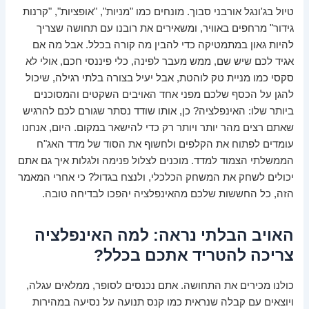
טיול בג'ונגל אורבני סבוך. מונחים כמו "מניות", "אופציות", "קרנות
גידור" מרחפים באוויר, ומשאירים את רובנו עם תחושה שצריך
להיות גאון במתמטיקה כדי להבין מה קורה בכלל. אבל מה אם
אגיד לכם שיש שם, ממש מעבר לפינה, כלי פיננסי חכם, אולי לא
סקסי כמו מניית טק לוהטת, אבל יעיל בצורה בלתי רגילה, שיכול
להגן על הכסף שלכם מפני אחד האויבים השקטים והמסוכנים
ביותר שלו: האינפלציה? כן, אותו שודד נסתר שגורם לכם להרגיש
שאתם רצים מהר יותר ויותר רק כדי להישאר במקום. היום, אנחנו
עומדים לפתוח את הקלפים ולחשוף את הסוד של מדד האג"ח
הממשלתי הצמוד למדד. מוכנים לצלול פנימה ולגלות איך גם אתם
יכולים לשחק את המשחק הכלכלי, ולנצח בגדול? כי אחרי המאמר
הזה, כל החששות שלכם מהאינפלציה יהפכו לבדיחה טובה.
האויב הבלתי נראה: למה האינפלציה
צריכה להטריד אתכם בכלל?
כולנו מכירים את התחושה. אתם נכנסים לסופר, ממלאים עגלה,
ויוצאים עם קבלה שנראית כמו קנס תנועה על נסיעה במהירות