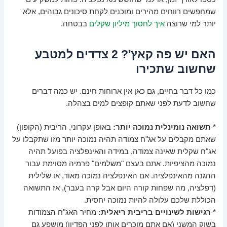
שמחפשים רווחים מהירים ומוכנים לקחת סיכונים גבוהים, אלא
יותר למי שרוצה
איך לחסוך מיליון שקלים
בבטחה.
האם יש פה קאץ'? 2 צדדים למטבע
שחשוב שתכירו
כמו כל דבר בחיים, גם כאן אין ארוחות חינם. יש כמה דברים
שחשוב לדעת לפני שאתם קופצים למים בצהלה.
*
תשואה נומינלית נמוכה יותר:
באופן עקרוני, הריבית (הקופון)
שאתם מקבלים על אג"ח צמודה תהיה נמוכה יותר מזו שתקבלו על
אג"ח שקלית שאינה צמודה, במידה והאינפלציה בפועל תהיה
נמוכה מהציפיות. אתם בעצם "משלמים" פרמיה מסוימת עבור
ההגנה מהאינפלציה. אם האינפלציה נמוכה מאוד, או שלילית
(דפלציה, מה שפחות קורה היום אבל קרה בעבר), אז התשואה
הכוללת שלכם עלולה להיות נמוכה יחסית.
*
רגישות לשינויים בריבית ריאלית:
מחיר האג"ח הצמודות
בשוק המשני (אם אתם מוכרים אותן לפני הפדיון) מושפע גם