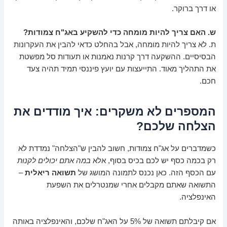
או דרך ברוקר.
ש. האם צריך להיות מומחה כדי להשקיע באג"ח צמודות?
ת. לא צריך להיות מומחה, אבל בהחלט כדאי להבין את העקרונות
הבסיסיים. ההשקעה דרך קרנות נאמנות או תעודות סל מפשטת
את התהליך מאוד. התייעצות עם יועץ פיננסי תמיד תהיה צעד
חכם.
המספרים לא משקרים: איך מודדים את
הצלחה שלכם?
כשמדברים על אג"ח צמודות, חשוב להבין ש"הצלחה" נמדדת לא
רק בכמה כסף יש לכם בכיס בסוף, אלא
במה אתם יכולים לקנות
עם הכסף הזה. כאן נכנס לתמונה המושג של
תשואה ריאלית
–
התשואה שאתם מקבלים אחרי שמנטרלים את השפעת
האינפלציה.
אם קיבלתם תשואה של 5% על האג"ח שלכם, והאינפלציה באותה