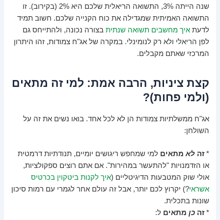
שנה הייתה 3%, התשואה הריאלית שלכם היא 2% (בקירוב). זו
התשואה האמיתית שמגדילה את כוח הקנייה שלכם. חשוב תמיד
לדעת
איך מחשבים תשואה שנתית
בצורה נכונה, ולהתייחס גם
לפן הריאלי ולא רק לנומינלי. במקרה של אג"ח צמודות, זהו היתרון
המרכזי שאתם מקבלים.
קצת ציניות, הרבה אמת: למי זה מתאים
(ולמי פחות)?
אג"ח ממשלתיות צמודות הן לא לכל אחד. בואו נשים את זה על
השולחן:
*
זה
לא
מתאים
למי שמחפש ריגושים יומיים, תנודתיות דרמטית
או הזדמנויות "להתעשר במהירות". אם אתם רוצים ספקולציות,
אולי שוק המטבעות הדיגיטליים (
איך לקנות ביטקוין בכרטיס
אשראי
?) יקרוץ לכם יותר, אבל זה עולם אחר לגמרי עם רמות סיכון
שונות בתכלית.
*
זה
כן
מתאים
ל: