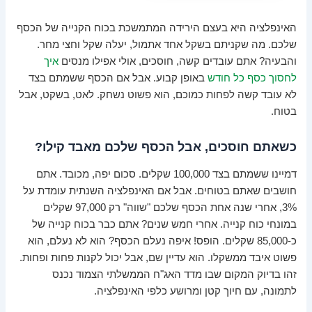
האינפלציה היא בעצם הירידה המתמשכת בכוח הקנייה של הכסף
שלכם. מה שקניתם בשקל אחד אתמול, יעלה שקל וחצי מחר.
והבעיה? אתם עובדים קשה, חוסכים, אולי אפילו מנסים
איך
לחסוך כסף כל חודש
באופן קבוע. אבל אם הכסף ששמתם בצד
לא עובד קשה לפחות כמוכם, הוא פשוט נשחק. לאט, בשקט, אבל
בטוח.
כשאתם חוסכים, אבל הכסף שלכם מאבד קילו?
דמיינו ששמתם בצד 100,000 שקלים. סכום יפה, מכובד. אתם
חושבים שאתם בטוחים. אבל אם האינפלציה השנתית עומדת על
3%, אחרי שנה אחת הכסף שלכם "שווה" רק 97,000 שקלים
במונחי כוח קנייה. אחרי חמש שנים? אתם כבר בכוח קנייה של
כ-85,000 שקלים. הופס! איפה נעלם הכסף? הוא לא נעלם, הוא
פשוט איבד ממשקלו. הוא עדיין שם, אבל יכול לקנות פחות ופחות.
זהו בדיוק המקום שבו מדד האג"ח הממשלתי הצמוד נכנס
לתמונה, עם חיוך קטן ומרושע כלפי האינפלציה.