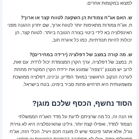
למצוא במקומות אחרים.
ש. האם אג"ח צמודות הן השקעה לטווח קצר או ארוך?
ת. אג"ח צמודות מתאימות יותר לטווח ארוך, שם יתרון ההגנה מפני
האינפלציה בא לידי ביטוי בצורה הטובה ביותר. לטווח קצר, הן
יכולות להיות תנודתיות, כמו כל איגרת חוב.
ש. מה קורה במצב של דפלציה (ירידה במחירים)?
ת. במצב של דפלציה, ערך הקרן המצומדת יכול לרדת. עם זאת,
לרוב יש מנגנון "רצפה" שמונע את ירידת הקרן המקורית מתחת
לערכה הנקוב הראשוני במועד הפדיון. ובינינו, דפלציה ממושכת
ומשמעותית היא תרחיש פחות סביר בימינו, בטח בישראל.
הסוד נחשף, הכסף שלכם מוגן?
אז הנה זה, כל מה שרציתם לדעת על מדד האג"ח הממשלתי
הצמוד למדד, ואפילו קצת יותר. גילינו שהאינפלציה היא לא גזירת
גורל, אלא אתגר פיננסי שיש לו מענה חכם ויעיל. הכלי הזה, אג"ח