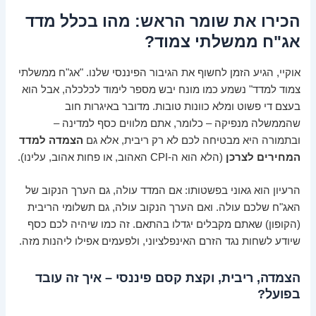
הכירו את שומר הראש: מהו בכלל מדד
אג"ח ממשלתי צמוד?
אוקיי, הגיע הזמן לחשוף את הגיבור הפיננסי שלנו. "אג"ח ממשלתי
צמוד למדד" נשמע כמו מונח יבש מספר לימוד לכלכלה, אבל הוא
בעצם די פשוט ומלא כוונות טובות. מדובר באיגרות חוב
שהממשלה מנפיקה – כלומר, אתם מלווים כסף למדינה –
ובתמורה היא מבטיחה לכם לא רק ריבית, אלא גם
הצמדה למדד
המחירים לצרכן
(הלא הוא ה-CPI האהוב, או פחות אהוב, עלינו).
הרעיון הוא גאוני בפשטותו: אם המדד עולה, גם הערך הנקוב של
האג"ח שלכם עולה. ואם הערך הנקוב עולה, גם תשלומי הריבית
(הקופון) שאתם מקבלים יגדלו בהתאם. זה כמו שיהיה לכם כסף
שיודע לשחות נגד הזרם האינפלציוני, ולפעמים אפילו ליהנות מזה.
הצמדה, ריבית, וקצת קסם פיננסי – איך זה עובד
בפועל?