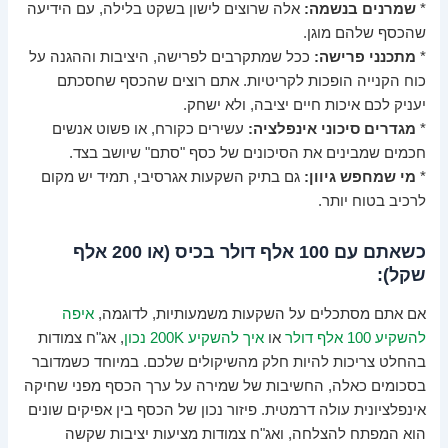
*
שמרנים בנשמה:
אלה שרוצים לישון בשקט בלילה, עם הידיעה
שהכסף שלהם מוגן.
*
מתכנני פרישה:
ככל שמתקרבים לפרישה, היציבות וההגנה על
כוח הקנייה הופכות לקריטיות. אתם רוצים שהכסף שחסכתם
יעניק לכם איכות חיים יציבה, ולא ישחק.
*
מגדרים סיכוני אינפלציה:
עשירים כקורח, או פשוט אנשים
חכמים שמבינים את הסיכונים של כסף "סתם" שיושב בצד.
*
מי שמחפש גיוון:
גם בתיק השקעות אגרסיבי, תמיד יש מקום
לרכיב בטוח יותר.
כשאתם עם 100 אלף דולר בכיס (או 200 אלף
שקל):
אם אתם מסתכלים על השקעות משמעותיות, לדוגמה,
איפה
להשקיע 100 אלף דולר
או
איך להשקיע 200K נכון
, אג"ח צמודות
בהחלט צריכות להיות חלק מהשיקולים שלכם. במיוחד כשמדובר
בסכומים כאלה, החשיבות של שמירה על ערך הכסף מפני שחיקה
אינפלציונית עולה דרמטית. פיזור נכון של הכסף בין אפיקים שונים
הוא המפתח להצלחה, ואג"ח צמודות מציעות יציבות שקשה