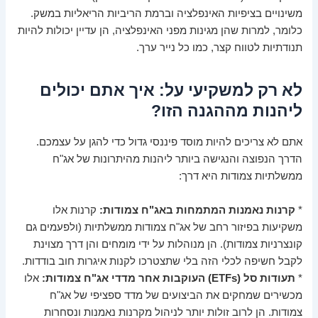
משינויים בציפיות האינפלציה וברמת הריביות הריאליות במשק.
כלומר, למרות שהן מגינות מפני האינפלציה, הן עדיין יכולות להיות
תנודתיות לטווח קצר, כמו כל נייר ערך.
לא רק למשקיעי על: איך אתם יכולים
ליהנות מההגנה הזו?
אתם לא צריכים להיות מוסד פיננסי גדול כדי להגן על עצמכם.
הדרך הנפוצה והנגישה ביותר ליהנות מהיתרונות של אג"ח
ממשלתיות צמודות היא דרך:
*
קרנות נאמנות המתמחות באג"ח צמודות:
קרנות אלו
משקיעות בפיזור רחב של אג"ח צמודות ממשלתיות (ולפעמים גם
קונצרניות צמודות). הן מנוהלות על ידי מומחים והן דרך מצוינת
לקבל חשיפה לכלי הזה בלי שתצטרכו לקנות איגרות חוב בודדות.
*
תעודות סל (ETFs) העוקבות אחר מדדי אג"ח צמודות:
אלו
מכשירים שמחקים את הביצועים של מדד ספציפי של אג"ח
צמודות. הן לרוב זולות יותר לניהול מקרנות נאמנות ונסחרות