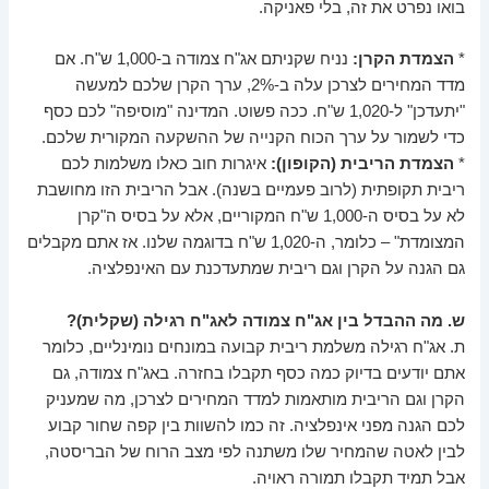
בואו נפרט את זה, בלי פאניקה.
*
הצמדת הקרן:
נניח שקניתם אג"ח צמודה ב-1,000 ש"ח. אם
מדד המחירים לצרכן עלה ב-2%, ערך הקרן שלכם למעשה
"יתעדכן" ל-1,020 ש"ח. ככה פשוט. המדינה "מוסיפה" לכם כסף
כדי לשמור על ערך הכוח הקנייה של ההשקעה המקורית שלכם.
*
הצמדת הריבית (הקופון):
איגרות חוב כאלו משלמות לכם
ריבית תקופתית (לרוב פעמיים בשנה). אבל הריבית הזו מחושבת
לא על בסיס ה-1,000 ש"ח המקוריים, אלא על בסיס ה"קרן
המצומדת" – כלומר, ה-1,020 ש"ח בדוגמה שלנו. אז אתם מקבלים
גם הגנה על הקרן וגם ריבית שמתעדכנת עם האינפלציה.
ש. מה ההבדל בין אג"ח צמודה לאג"ח רגילה (שקלית)?
ת. אג"ח רגילה משלמת ריבית קבועה במונחים נומינליים, כלומר
אתם יודעים בדיוק כמה כסף תקבלו בחזרה. באג"ח צמודה, גם
הקרן וגם הריבית מותאמות למדד המחירים לצרכן, מה שמעניק
לכם הגנה מפני אינפלציה. זה כמו להשוות בין קפה שחור קבוע
לבין לאטה שהמחיר שלו משתנה לפי מצב הרוח של הבריסטה,
אבל תמיד תקבלו תמורה ראויה.