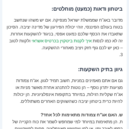
ביטחון ודאות (כמעט) מוחלטים:
מדובר באג"ח שממשלת ישראל מנפיקה. אם יש משהו שנחשב
בטוח בעולם הפיננסי, זוהי יכולת הפירעון של מדינה יציבה. הסיכון
שתאבדו את הכסף שלכם כמעט אפסי, בניגוד להשקעות אחרות.
זה לא כמו לנסות
איך לקנות ביטקוין בכרטיס אשראי
ולקוות לטוב
– כאן יש לכם גוף חזק ויציב מאחורי ההשקעה.
3.
גיוון בתיק השקעות:
גם אם אתם מאמינים במניות, חשוב תמיד לגוון. אג"ח צמודות
מציעות יתרון נוסף – הן נוטות להתנהג אחרת מאשר מניות או
אג"ח שקליות רגילות, במיוחד בתקופות אינפלציוניות. הן יכולות
להיות כרית ביטחון יציבה כשהשווקים האחרים משתוללים.
ש. האם אג"ח צמודות מתאימות לכל אחד?
ת. הן מתאימות במיוחד למי שמחפש לשמר את כוח הקנייה של
כספו לאורך זמן, או למי שחושש מאינפלציה. פחות למשקיעים