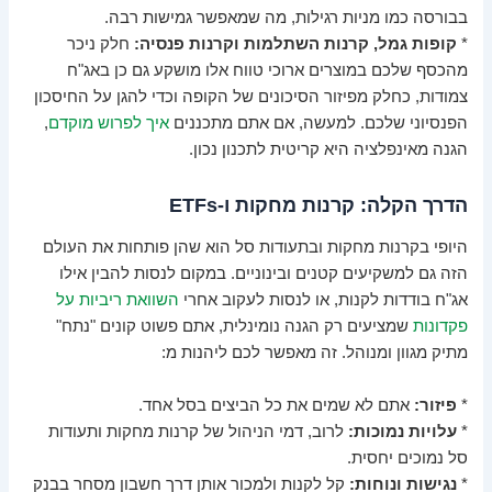
בבורסה כמו מניות רגילות, מה שמאפשר גמישות רבה.
*
קופות גמל, קרנות השתלמות וקרנות פנסיה:
חלק ניכר
מהכסף שלכם במוצרים ארוכי טווח אלו מושקע גם כן באג"ח
צמודות, כחלק מפיזור הסיכונים של הקופה וכדי להגן על החיסכון
הפנסיוני שלכם. למעשה, אם אתם מתכננים
איך לפרוש מוקדם
,
הגנה מאינפלציה היא קריטית לתכנון נכון.
הדרך הקלה: קרנות מחקות ו-ETFs
היופי בקרנות מחקות ובתעודות סל הוא שהן פותחות את העולם
הזה גם למשקיעים קטנים ובינוניים. במקום לנסות להבין אילו
אג"ח בודדות לקנות, או לנסות לעקוב אחרי
השוואת ריביות על
פקדונות
שמציעים רק הגנה נומינלית, אתם פשוט קונים "נתח"
מתיק מגוון ומנוהל. זה מאפשר לכם ליהנות מ:
*
פיזור:
אתם לא שמים את כל הביצים בסל אחד.
*
עלויות נמוכות:
לרוב, דמי הניהול של קרנות מחקות ותעודות
סל נמוכים יחסית.
*
נגישות ונוחות:
קל לקנות ולמכור אותן דרך חשבון מסחר בבנק