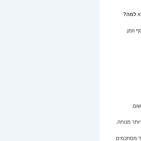
יא
למה?
כסף וזמן.
שום.
חד מסתכמים