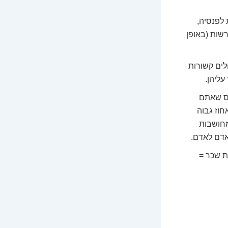
 לפנסיה,
שות (באופן
לים קשורות
ליהן.
מס שאתם
חוז גבוה
מחושבות
אדם לאדם.
ת שכר =