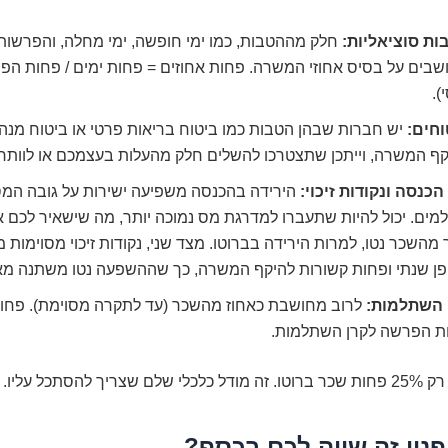
ות סוציאליות:
חלק מההטבות, כמו ימי חופשה, ימי מחלה, והפרשות
בים על בסיס אחוזי המשרה. פחות אחוזים = פחות ימים / פחות הפר
).
וחים:
יש חברות שבהן הטבות כמו ביטוח בריאות פרטי או ביטוח מנה
ף המשרה, וייתכן שתצטרכו להשלים חלק מהעלות בעצמכם או לוותר ע
כנסה ונקודות זיכוי:
הירידה בהכנסה משפיעה ישירות על גובה ה
ים. יכול להיות שתעברו למדרגת מס נמוכה יותר, מה שישאיר לכם א
 מהשכר נטו, למרות הירידה בברוטו. מצד שני, נקודות זיכוי מסוימות 
פן שנתי ופחות קשורות להיקף המשרה, כך שההשפעה נטו משתנה מ
 השתלמות:
לרוב מחושבת כאחוז מהשכר (עד לתקרה מסוימת). פחו
ת הפרשה לקרן השתלמות.
יך להסתכל עליו.
פנוי זה שווה לכם בכסף?