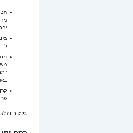
הטב
מחוש
יחסי
ביט
להיק
מס ה
משלמ
יותר
באו
קרן
פחו
בקיצור, זה לא רק 25% פחות שכר ברוטו. זה מודל כלכלי שלם שצר
כמה זמן 