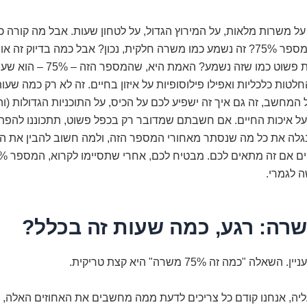
על משרות מלאות, על המירוץ הגדול, על לטחון שעות. אבל מה קורה
שומעים את המספר 75%? זה נשמע כמו משרה חלקית, נכון? אבל כמה בדיוק ז
והאם זה באמת פשוט כמו שזה נשמע? הא
חלטות כלכליות ואפילו פילוסופיות על איזון בחיים. זה לא רק כמה שעו
המחשב, זה גם איך זה ישפיע לכם על הכיס, על התוכניות הגדולות (וה
על איכות החיים. אם חשבתם שמדובר רק בכפל פשוט, תתכוננו להפתע
ונגלה את כל מה שנסתר מאחורי המספר הזה, ולמה חשוב להבין את ה
 לגמרי.
לה "כמה זה 75% משרה" היא קצת טריקית.
עליה, אנחנו קודם כל צריכים לדעת ממה מחשבים את האחוזים האלה, נ