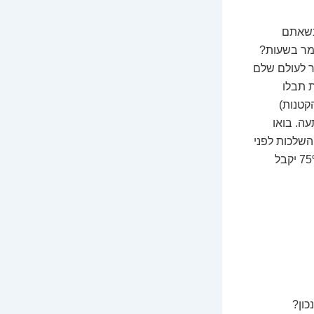
 כשאתם
ה אומר בשעות?
מת היא, שהמספר הזה – 75% – הוא שער לעולם שלם
ת תבלו
קטנות)
ה. בואו
השלכות לפני
שאתם מחליטים אם זה מתאים לכם. מבטיח לכם, אחרי שתסיימו לקרוא, המספר 75% יקבל
כון?