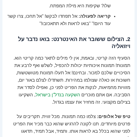
שלו? שקיפות היא מילת המפתח.
קריאה לפעולה:
אל תפחדו לבקש! "אל תחכו, צרו קשר
עוד היום!" "בואו לראות ולא תתאכזבו!"
2. הצילום ששובר את האינטרנט: בואו נדבר על
ויזואליה
הסעיף הזה קריטי, ובאמת, אין לי מילים לתאר כמה קריטי הוא.
תמונות! תמונות איכותיות יכולות להכפיל, לשלש ואף לרבע את
הסיכויים שלכם למכור. ובחינם! אל תעלו תמונות מטושטשות,
חשוכות או כאלה שצולמו במהירות. תשתדלו לצלם באור יום,
מזוויות מחמיאות, לנקות את הפריט לפני כן, ואפילו לסדר את
הסביבה. אם אתם מוכרים
השקעה בנדל"ן בישראל
, השקיעו
בצילום מקצועי. זה מחזיר את עצמו בגדול.
טיפ של אלופים:
צלמו כמה תמונות. מכל זווית. תקריבים על
פרטים מיוחדים. תנו לקונה להרגיש שהוא כבר מכיר את הפריט
לפני שהוא בכלל בא לראות אותו. ותמיד, אבל תמיד, תדאגו