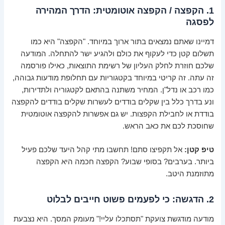
1. הקפצה / הקפצה אוטומטית: הדרך המהירה
לפסגה
דמיינו שאתם נמצאים בתור ארוך במיוחד. "הקפצה" היא כמו
תשלום קטן כדי לעקוף את כולם ולהגיע ישר להתחלה. המודעה
שלכם חוזרת לחלק העליון של רשימת התוצאות, כאילו פורסמה
זה עתה. זה קריטי במיוחד בקטגוריות עם תחלופת מודעות גבוהה,
כמו רכב או נדל"ן. המחיר משתנה בהתאם לקטגוריה ולתדירות,
ונע בדרך כלל בין שקלים בודדים לעשרות שקלים בודדים להקפצה
בודדת או לחבילת הקפצות. יש גם אפשרות להקפצה אוטומטית
שחוסכת לכם את כאב הראש.
טיפ קטן:
אל תקפיצו סתם! תחשבו מתי קהל היעד שלכם פעיל
ביותר. בערבים? בסופי שבוע? הקפצה חכמה היא הקפצה
מתוזמנת היטב.
2. הדגשה: כי לפעמים פשוט חייבים לבלוט
מודעה מודגשת צועקת "תסתכלו עליי!" מעומק המסך. היא נצבעת