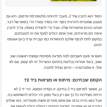
הסוד הוא להבין שיד 2, מעבר להיותה פלטפורמת פרסום, היא גם
מנגנון שמטרתו להרוויח כסף. וזה בסדר גמור! הרי בסופו של דבר,
אנחנו נהנים מהשירות שלה. אבל כדי להצליח באמת, צריך להבין
איפה הם מרוויחים, ואיך אתם יכולים למנף את זה לטובתכם,
במקום לתת לכסף שלכם להתאדות כמו קוביית קרח ביום אוגוסט
לוהט.
האם אי פעם חשבתם למה מודעה מסוימת קופצת ראשונה שוב
ושוב, בעוד אחרות נבלעות בתהום הנשייה? זה לא קסם, וגם לא
מזל. זו אסטרטגיה – והיום נצלול לתוכה.
הקסם שבחינם: מיתוס או מציאות ביד 2?
כן, אפשר לפרסם ביד 2 בחינם. זו נקודת המוצא, הרי יד 2 לא
הייתה מצליחה כל כך אם רק בעלי ממון היו יכולים להשתמש בה.
אבל בואו נהיה כנים: אם אתם מוכרים משהו סטנדרטי, כמו שולחן
כתיבה או זוג אופניים, מודעה חינמית בהחלט יכולה לעשות את