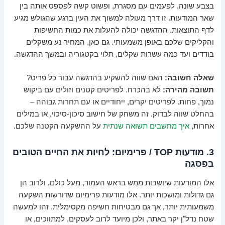
בצבע שונה, לפעמים עם מסגרת, ופשוט קשה לפספס אותה בין
שאר המודעות. זו דרך מעולה למשוך את העין ברגע שהגולש מגיע
לדף התוצאות. ההדגשה יכולה להעלות את כמות החשיפות
והקליקים שלכם באופן משמעותי. גם כאן, המחיר נע משקלים
בודדים ועד כמה עשרות שקלים, תלוי בקטגוריה ובמשך ההדגשה.
שאלה חשובה:
האם שווה להשקיע בהדגשה עבור כל פריט?
תשובה מהירה:
לא בהכרח. לפריטים קטנים וזולים עם ביקוש
נמוך, פחות. לפריטים יקרים, ייחודיים או עם תחרות גבוהה –
בהחלט שווה לבדוק. זה משחק של חישוב סיכון-סיכוי, או במילים
אחרות,
איך מחשבים תשואה שנתית
על ההשקעה הקטנה שלכם.
3. מודעות TOP / פרימיום: לחיות את החיים הטובים
בפסגה
אלו המודעות שיושבות ממש בראש העמוד, מעל כולם, ולרוב הן
גם גדולות ומושכות יותר. אלו מודעות פרימיום שדורשות השקעה
משמעותית יותר, אך גם מבטיחות חשיפה מקסימלית. זהו למעשה
שטח נדל"ן יקר באתר, ולכן מיועד לרוב לעסקים, למתווכים, או