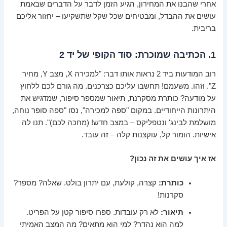
אחרי שהבנו את המחירון, הגיע הזמן לדבר על הדברים שבאמת
עושים את ההבדל, ומבטיחים שכל שקל שתשקיעו – יחזור אליכם
בריבית.
1. הכתיבה שמוכרת: סוד הקופי של יד 2
רוב המודעות ביד 2 נראות אותו דבר: "למכירה X, מצב Y, מחיר
Z". וזהו. משעמם! תחשבו עליכם כצרכנים. מה גורם לכם ללחוץ
על מודעה? כותרת מסקרנת, תיאור שמספר סיפור, שמדגיש את
היתרונות הייחודיים. במקום "ספה למכירה", נסו "ספה סופר נוחה,
מושלמת לבינג' ונטפליקס – במצב חדש! (מחכה לכם)". תנו לה
אישיות. הומור קל, עוקצנות קלה – זה עובד.
אז איך עושים את זה נכון?
כותרת:
קצרה, קולעת, עם יתרון בולט. שאלה? מספר?
סקרנות!
תיאור:
לא רק עובדות. ספרו סיפור קטן על הפריט.
למה הוא נהדר? למי הוא מתאים? מה המצב האמיתי