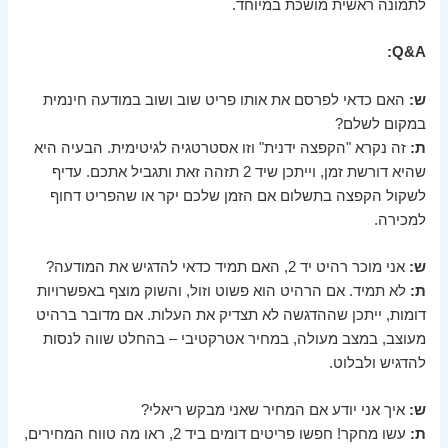
לתמונה ראשית מושכת במיוחד.
Q&A:
ש:
האם כדאי לפרסם את אותו פריט שוב ושוב במודעה חינמית
במקום לשלם?
ת:
זה נקרא "הקפצה ידנית" וזו אסטרטגיה לגיטימית. הבעיה היא
שהיא דורשת זמן, וייתכן שיד 2 תזהה זאת ותגביל אתכם. עדיף
לשקול הקפצה בתשלום אם הזמן שלכם יקר או שהפריט דחוף
למכירה.
ש:
אני מוכר רהיט יד 2, האם תמיד כדאי להדגיש את המודעה?
ת:
לא תמיד. אם הרהיט הוא פשוט וזול, והשוק מוצף באפשרויות
דומות, ייתכן שההדגשה לא תצדיק את העלות. אם מדובר ברהיט
מעוצב, במצב מעולה, במחיר אטרקטיבי – בהחלט שווה לנסות
להדגיש ולבלוט.
ש:
איך אני יודע אם המחיר שאני מבקש ריאלי?
ת:
עשו מחקר! חפשו פריטים דומים ביד 2, ראו מה טווח המחירים,