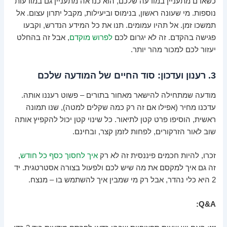
כשאדם מתעניין במודעה שלכם, הוא כנראה מתעניין גם במודעות
נוספות. מי שעונה ראשון, בנימוס וביעילות, מקבל יתרון עצום. אל
תמשכו זמן. אל תהיו עמומים. תנו את כל המידע הנדרש, וקבעו
פגישה בהקדם. זה לא יגרום לכם
לפרוש מוקדם
, אבל זה בהחלט
יעזור לכם למכור מהר יותר.
3. רענון ועדכון: סוד החיים של המודעה שלכם
מודעה שמתחילה להישאר מאחור בתורים – פשוט רעננו אותה.
עדכנו מחיר (אפילו אם זה רק כמה שקלים למטה), שנו תמונה
ראשית, הוסיפו פרט קטן לתיאור. כל שינוי קטן יכול להקפיץ אותה
שוב לאור הזרקורים, לפחות לזמן קצר, ובחינם.
זכרו, להיות חכמים פיננסית זה לא רק
איך לחסוך כסף כל חודש
,
זה גם איך למקסם את מה שיש לכם ולפעול בצורה אסטרטגית. יד
2 היא כלי נהדר, אבל רק מי שמבין איך להשתמש בו – מנצח.
Q&A: