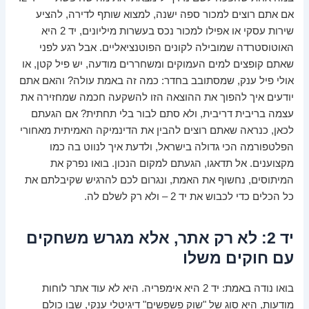
אם אתם רוצים למכור ספה ישנה, למצוא שותף לדירה, להציע
שירות עסקי או אפילו למכור נכס בעשרות מיליונים, יד 2 היא
האוטוסטרדה שמובילה לקונים הפוטנציאליים. אבל רגע לפני
שאתם קופצים למים העמוקים ומשחררים מודעה, יש פיל קטן, או
אולי פיל ענק, שמסתובב בחדר: כמה זה באמת עולה? והאם אתם
יודעים איך להפוך את ההוצאה הזו להשקעה חכמה שמחזירה את
עצמה בריבית דריבית, ולא סתם לבור בלי תחתית? אם הגעתם
לכאן, כנראה שאתם רוצים להבין את הדינמיקה האמיתית מאחורי
הפלטפורמה הכי גדולה בישראל, ולדעת איך לנווט בה כמו
מקצוענים. אל תדאגו, הגעתם למקום הנכון. בואו נפרק את
המיתוסים, נחשוף את האמת, ונגרום לכם להרגיש שקיבלתם את
כל הכלים כדי לכבוש את יד 2 – ולא רק לשלם לה.
יד 2: לא רק אתר, אלא מגרש משחקים
עם חוקים משלו
בואו נודה באמת: יד 2 היא אימפריה. היא לא עוד אתר לוחות
מודעות, היא סוג של "שוק פשפשים" דיגיטלי ענקי, שבו כולם