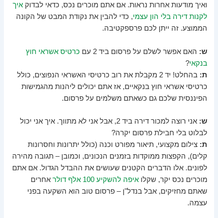
ואיך מודעות אחרות נראות. אם אתם מוכרים נכס, כדאי לבדוק
איך
לקנות דירה בלי הון עצמי
, כדי להבין את נקודת המבט של הקונה
הממוצע. זה ייתן לכם פרספקטיבה.
ש:
האם אפשר לשלם על פרסום ביד 2 עם
כרטיס אשראי חוץ
בנקאי
?
ת:
בהחלט! יד 2 מקבלת את רוב כרטיסי האשראי הנפוצים, כולל
כרטיסי אשראי חוץ בנקאיים, אז אתם יכולים ליהנות מהגמישות
הפיננסית שלכם גם כשאתם משלמים על פרסום.
ש:
אני רוצה למכור דירה ביד 2, אבל אני לא מתווך. איך אני יכול
לבלוט בלי חבילת פרסום יקרה?
ת:
צילום מקצועי, תיאור מפורט וכנה (כולל יתרונות וחסרונות
קלים), הקפצות ממוקדות בזמנים הנכונים, וכמובן – תגובה מהירה
לפונים. אלו הדברים הקטנים שעושים את ההבדל הגדול. אם אתם
מוכרים נכס יקר, שקלו
איפה להשקיע 100 אלף דולר
אחרים
שאתם מחזיקים, אבל בנדל"ן – פרסום טוב הוא השקעה בפני
עצמה.