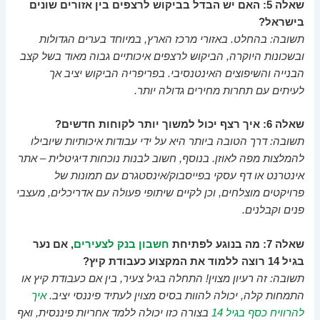
שאלה 5: האם יש הבדל בביקוש לרצפים בין אזורים שונים
בישראל?
תשובה: בהחלט. באזורי מרכז הארץ, במיוחד בערים הגדולות
ובשכונות היוקרה, הביקוש לרצפים איכותיים גבוה מאוד בשל קצב
הבנייה והשיפוצים האינטנסיבי. בפריפריה הביקוש יציב אך
לעיתים עם תחרות מחירים גדולה יותר.
שאלה 6: איך רצף יכול למשוך יותר לקוחות חדשים?
תשובה: דרך הטובה ביותר היא על ידי עבודות איכותיות שיובילו
להמלצות מפה לאוזן. בנוסף, חשוב לבנות נוכחות דיגיטלית – אתר
אינטרנט או דף עסקי בפייסבוק/אינסטגרם עם תמונות של
פרויקטים מוצלחים, וכן לקיים שיתופי פעולה עם אדריכלים, מעצבי
פנים וקבלנים.
שאלה 7: מה בנוגע לפתיחת
חשבון בנק לצעירים
, אם נער
בגיל 14 רוצה ללמוד את המקצוע כעבודת קיץ?
תשובה: זה רעיון מצוין! התחלה בגיל צעיר, בין אם כעבודת קיץ או
התמחות קלה, יכולה להוות בסיס מצוין לעתיד פיננסי יציב.
איך
להרוויח כסף בגיל 14
בצורה כזו יכולה ללמד אחריות פיננסית, ואף