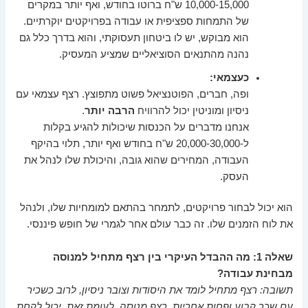
10,000-15,000 ש"ח ברוטו בחודש, ואף יותר במקרים
של התמחות ספציפית או עבודה בפרויקטים יוקרתיים.
הוא מבוקש, יש לו ביטחון תעסוקתי, והוא בדרך כלל גם
נהנה מהתנאים הסוציאליים שמציע המעסיק.
כעצמאי:
ופה, חברים, הפוטנציאל פשוט מתפוצץ. רצף עצמאי עם
ניסיון ומוניטין יכול להרוויח
הרבה יותר
.
אנחנו מדברים על הכנסות שיכולות להגיע בקלות
ל-20,000-30,000 ש"ח בחודש ואף יותר, תלוי בהיקף
העבודה, המחירים שהוא גובה, והיכולת שלו לנהל את
העסק.
הוא יכול לבחור פרויקטים, לתמחר בהתאם למומחיות שלו, ולנהל
את לוח הזמנים שלו. זה כבר עולם אחר לגמרי של חופש פיננסי.
שאלה 1: מה ההבדל העיקרי בין רצף מתחיל למנוסה
מבחינת עבודה?
תשובה: רצף מתחיל לומד את היסודות וצובר ניסיון, לרוב כשכיר
עם שכר קבוע ופחות אחריות. רצף מנוסה, לעומת זאת, יכול לקחת