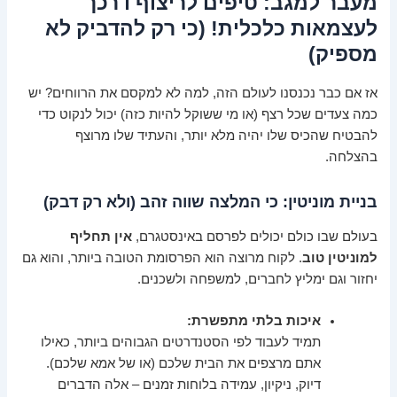
מעבר למגב: טיפים לריצוף דרכך
לעצמאות כלכלית! (כי רק להדביק לא
מספיק)
אז אם כבר נכנסנו לעולם הזה, למה לא למקסם את הרווחים? יש
כמה צעדים שכל רצף (או מי ששוקל להיות כזה) יכול לנקוט כדי
להבטיח שהכיס שלו יהיה מלא יותר, והעתיד שלו מרוצף
בהצלחה.
בניית מוניטין: כי המלצה שווה זהב (ולא רק דבק)
בעולם שבו כולם יכולים לפרסם באינסטגרם,
אין תחליף
למוניטין טוב
. לקוח מרוצה הוא הפרסומת הטובה ביותר, והוא גם
יחזור וגם ימליץ לחברים, למשפחה ולשכנים.
איכות בלתי מתפשרת:
תמיד לעבוד לפי הסטנדרטים הגבוהים ביותר, כאילו
אתם מרצפים את הבית שלכם (או של אמא שלכם).
דיוק, ניקיון, עמידה בלוחות זמנים – אלה הדברים