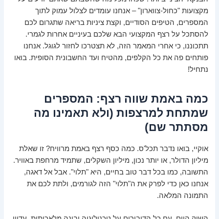
מקצועות "כחול-צווארון" – אנחנו עומדים לצלול עמוק לתוך
המספרים, הטיפים הסודיים, וקצת ציניות בריאה שתגרום לכם
להסתכל על רצף המקצועי הבא שלכם בעיניים אחרות לגמרי.
תתכוננו, כי אחרי המאמר הזה, לא תצטרכו לחזור לגוגל. אנחנו
פותחים פה את כל הקלפים, מהטיח ועד החשבונית הסופית. בואו
נתחיל!
כמה באמת שווה רצף: המספרים
שמתחת למרצפות (ולא תאמינו מה
מסתתר שם)
אוקיי, בואו נדבר תכל'ס. כמה כסף רצף באמת מרוויח? זו שאלת
מיליון הדולר, או יותר נכון, מיליון השקלים, שתמיד מרחפת באוויר.
התשובה, כמו בכל דבר טוב בחיים, היא "תלוי". אבל אל דאגה,
אנחנו כאן כדי לפרק את ה"תלוי" הזה לגורמים, ולתת לכם את
התמונה המלאה.
השוק היום, עם כל הדיבורים על טכנולוגיה ובינה מלאכותית, עדיין