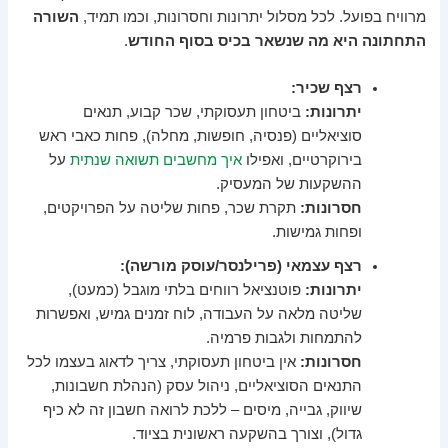
מרוויח בפועל. לכל מסלול יתרונות וחסרונות, וכמו תמיד,
השורה
התחתונה היא מה שנשאר בכיס בסוף החודש
.
רצף שכיר:
יתרונות:
ביטחון תעסוקתי, שכר קבוע, תנאים
סוציאליים (פנסיה, חופשות, מחלה), פחות כאבי ראש
בירוקרטיים, ואפילו
איך מחשבים תשואה שנתית
על
ההשקעות של המעסיק.
חסרונות:
תקרת שכר, פחות שליטה על הפרויקטים,
ופחות גמישות.
רצף עצמאי (פרילנסר/עוסק מורשה):
יתרונות:
פוטנציאל רווחים בלתי מוגבל (כמעט),
שליטה מלאה על העבודה, לוח זמנים גמיש, ואפשרות
להתמחות ולגבות פרמיה.
חסרונות:
אין ביטחון תעסוקתי, צריך לדאוג בעצמו לכל
התנאים הסוציאליים, ניהול עסק (הנהלת חשבונות,
שיווק, גבייה, מיסים – ללכת לרואה חשבון זה לא כיף
גדול), וצורך בהשקעה ראשונית בציוד.