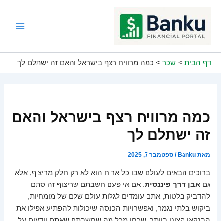
ילוג
תוכן
Main
Menu
דף הבית
שכר
כמה מרוויח רצף בישראל והאם זה ישתלם לך
כמה מרוויח רצף בישראל והאם
זה ישתלם לך
מאת
Banku
/
ספטמבר 7, 2025
ברוכים הבאים לעולם שבו כל אריח הוא לא רק חלק מריצוף, אלא
גם
אבן דרך פיננסית
. אם אי פעם חשבתם שריצוף זה סתם
להדביק בלטות, אתם עומדים לגלות עולם שלם של מומחיות,
ביקוש בלתי נגמר, ואפשרויות הכנסה שיכולות להפתיע אפילו את
הבנקאי הציני ביותר. שכחו מכל מה שחשבתם שאתם יודעים על