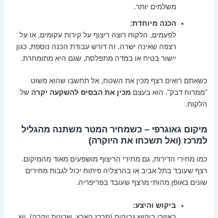
משלמים יותר.
הכנה מיוחדת:
לפעמים, הלקוח רוצה ריצוף על קירות עקומים, או על
רצפה שאינה ישרה. זה דורש עבודת הכנה נוספת, כגון
יישור בטיח או במדה מתפלסת, שגם היא מתומחרת.
כשאתם רואים רצף מכין את השטח, אל תחשבו שהוא פשוט
"ממרוח דבק". הוא בעצם
מכין את הבסיס להשקעה יקרה
של
הלקוח.
מיקום גאוגרפי – כשמחיר המטר משתנה מהגליל
למרכז (ואל תשכחו את היוקרה)
כמו מחירי הדירות, גם מחירי הריצוף מושפעים מאוד מהמיקום.
רצף שעובד בתל אביב או בהרצליה פיתוח יכול לגבות מחירים
שונים באופן מהותי מרצף שעובד בפריפריה.
ביקוש והיצע:
באזורי ביקוש גבוהים (מרכז הארץ, שכונות יוקרה), יש