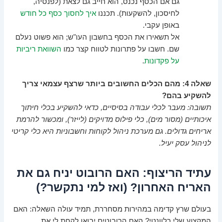
גם אם הכסף נכנס, הוא חייב גם לצאת (לפנסיה,
לחיסכון, להשקעות). תכננו
איך לחסוך כסף כל חודש
באופן עקבי.
אל תשאירו את הכסף בחשבון העו"ש; הוא פשוט נעלם
שם. חשבו על פתרונות לטווח קצר כמו
השוואת ריביות
על פקדונות
.
שאלה 4: מהם הכלים החשובים ביותר שרצף עצמאי צריך
להשקיע בהם?
תשובה: מעבר לכלי עבודה בסיסיים, כדאי להשקיע בכלי חיתוך
איכותיים (מסור מים), כלי פילוס מדויקים (לייזר), ומכשור להרמת
אריחים גדולים. גם מערכת ניהול לקוחות וחשבוניות היא כלי קריטי
לניהול עסק יעיל.
עתיד הריצוף: האם הרובוט יניח גם את
האריח האחרון? (ואז למי נתקשר?)
בעולם שרץ קדימה במהירות מסחררת, תמיד עולה השאלה: האם
המקצוע שלי רלוונטי? האם הרובוטים יבואו לקחת לי את