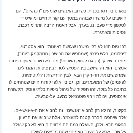
בואו נדבר רגע בכנות. כשרוב האנשים שומעים "רכז גיוס", הם
חושבים על מישהו שבוהה במסך עם קורות חיים ומושיט יד
לטלפון מדי פעם. נו, בערך. אבל האמת הרבה יותר מורכבת,
עסיסית ומאתגרת.
רכז גיוס הוא לא רק "מישהו שעושה ראיונות". הוא אסטרטג,
דיפלומט, בלש פרטי (שמחפש את הכישרון החמקמק ביותר),
מומחה שיווקי (כן, גם לשווק משרות!) וגם, לא נשכח, אשף בניתוח
אנשים. הוא זה שיושב בין הפטיש לסדן: בין ציפיות המנהלים
שמחפשים את חד-הקרן הבא, לבין הדרישות (הלגיטימיות,
לפעמים) של המועמדים. וכן, גם בין אלפי קורות חיים שנוחתים לו
בתיבה כל בוקר. זהו תפקיד של ניהול ציפיות בלתי פוסק, תקשורת
אינסופית, ויכולת זיהוי פוטנציאל כמעט על-טבעית.
בקיצור, זה לא רק להביא "אנשים". זה להביא את ה-א-נ-ש-י-ם.
אלה שיהפכו חברה קטנה למעצמה. אלה שיביאו את הרעיון
הגאוני הבא. ולכן, השאלה כמה הם מרוויחים היא לא רק שאלה
על שכר, אלא על הערך האמיתי שהם מביאים לשולחן.