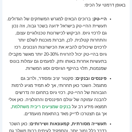
באופן דרמטי על הכיס:
היי-טק:
ברוכים הבאים למגרש המשחקים של הגדולים.
תעשיית ההיי-טק בישראל ידועה בשכר גבוה, וזה נכון
גם לרכזי גיוס. הביקוש לכישרונות טכנולוגיים עצום,
והתחרות קטלנית. לכן, חברות מוכנות לשלם יותר
לרכזים שיכולים להביא את הכישרונות הנכונים. רכז
גיוס בהיי-טק יכול להרוויח 20-30% יותר מאשר מקבילו
בתעשיות אחרות באותו ותק. לפעמים גם עמלות בונוס
שמנמנות, תלוי בהיקף הגיוסים וסוג המשרות.
פיננסים ובנקים:
סקטור יציב ומסודר, ולרוב גם
מתגמל. השכר כאן תחרותי, אך לא תמיד מגיע לרמות
הגבוהות של ההיי-טק. רכזי גיוס בתחום זה נדרשים
להבנה עמוקה של עולם הפיננסים והרגולציה. כאן אולי
תמצאו מידע רב על
בנקים שמציעים ריבית משתלמת
,
אך גם תצטרכו לדייק מאד בהתאמת מועמדים.
תעשייה מסורתית, קמעונאות ושירותים:
כאן השכר
בדרך כלל נמוך יותר, והתפקיד לעיתים רבות משלב גם