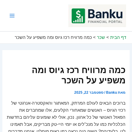
ילוג
תוכן
Main
Menu
דף הבית
שכר
כמה מרוויח רכז גיוס ומה משפיע על השכר
כמה מרוויח רכז גיוס ומה
משפיע על השכר
מאת
Banku
/
ספטמבר 22, 2025
ברוכים הבאים לעולם המרתק, המאתגר והאקסטרה-אנרגטי של
רכזי הגיוס – האנשים שמאחורי הקלעים, אלו שמחברים את
הפאזל האנושי של כל ארגון. נכון, אולי לא שומעים עליהם בחדשות
הכלכליות כמו על מנכ"לים או יזמי היי-טק מבריקים, אבל תאמינו
לנו, בלעדיהם? השוק היה נראה כמו כאוס מוחלט. אנחנו מדברים