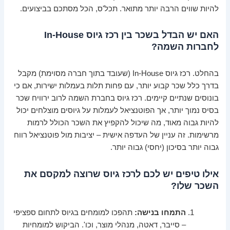
להיות שווים הרבה יותר מתואר. תכל'ס, הכל מסתכם בביצועים.
האם יש הבדל בשכר בין רכז גיוס In-House
לחברות השמה?
בהחלט. רכז גיוס In-House (שעובד בתוך חברה מסוימת) מקבל
בדרך כלל שכר קבוע יותר, עם פחות תלות בעמלות ישירות, אם כי
בונוסים שנתיים קיימים. רכז גיוס בחברת השמה לרוב ירוויח שכר
בסיס נמוך יותר, אך הפוטנציאל לעמלות על גיוסים מוצלחים יכול
להיות גבוה מאוד, מה שיכול להקפיץ את השכר הכולל לרמות
מרשימות. זה עניין של העדפה אישית – יציבות מול פוטנציאל רווח
גבוה יותר בסיכון (יחסי) גבוה יותר.
אילו טיפים יש לכם לרכז גיוס שרוצה למקסם את
השכר שלו?
התמחו בנישה:
תהפכו למומחים בגיוס לתחום ספציפי
– סייבר, דאטה, מנהלי מוצר, וכו'. הביקוש למומחיות