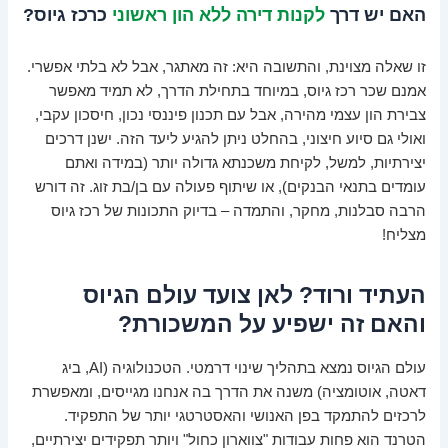
האם יש דרך
לקנות דירה ללא הון ראשוני
כרכז גיוס?
זו שאלה מצוינת, והתשובה היא: זה מאתגר, אבל לא בלתי אפשרי.
אמנם שכר רכז גיוס, במיוחד בתחילת הדרך, לא תמיד מאפשר
צבירת הון עצמי מהירה, אבל עם תכנון פיננסי נכון, חיסכון עקבי,
ואולי גם סיוע חיצוני, בהחלט ניתן להגיע ליעד הזה. ישנן דרכים
יצירתיות, למשל, לקיחת משכנתא גדולה יותר (במידה ואתם
עומדים בתנאי הבנקים), או שיתוף פעולה עם בן/בת זוג. זה דורש
הרבה סבלנות, מחקר, והתמדה – בדיוק התכונות של רכז גיוס
מצליח!
העתיד ורוד? לאן צועד עולם הגיוס
והאם זה ישפיע על המשכורת?
עולם הגיוס נמצא בתהליך שינוי דרמטי. הטכנולוגיה (AI, ביג
דאטה, אוטומציה) משנה את הדרך בה אנחנו מגייסים, ומאפשרת
לרכזים להתמקד בפן האנושי והאסטרטגי יותר של התפקיד.
הטרנד הוא פחות עבודות "צווארון כחול" ויותר תפקידים יצירתיים,