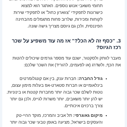
תחומי משאבי אנוש נוספים. האתגר הוא למצוא
כישרונות לתפקידי "צווארון כחול" או לתפקידי שירות
לקוחות ומכירות, שלרוב פחות מתגמלים מהבחינה
הפיננסית, ולכן גם גיוסם מצריך גישה שונה.
3. "כסף זה לא הכל?" אז מה עוד משפיע על שכר
רכז הגיוס?
מעבר לוותק ולסקטור, ישנם עוד מספר גורמים שיכולים להטות
את הכף, ולשדרג (או לפעמים, להוריד) את השכר שלכם:
גודל החברה:
חברות ענק, בין אם קונגלומרטים
בינלאומיים או חברות סטארט-אפ בעלות מימון עצום,
נוטות לשלם שכר גבוה יותר מחברות קטנות או בינוניות.
יש להן יותר משאבים, יותר משרות לגייס, ולכן גם יותר
צורך ברכזים איכותיים.
מיקום גאוגרפי:
תל אביב והמרכז, מוקד ההיי-טק
והעסקים בישראל, מציעה באופן טבעי שכר גבוה יותר