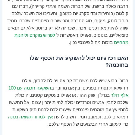
הרבה כאלה ברשת, של חברות השמה ואתרי קריירה), דברו עם
קולגות (בזהירות ובדיסקרטיות כמובן), והעריכו את השכר שלכם
ביחס לותק, מיקום, סוג החברה והכישורים הייחודיים שלכם. תמיד
שווה להיות מעודכנים. וזכרו, שכר זה לא רק ברוטו, אלא גם תנאים
סוציאליים, בונוסים, ואפילו האפשרות ל
לפרוש מוקדם וליהנות
מהחיים
בזכות ניהול פיננסי נכון.
האם רכז גיוס יכול להשקיע את הכסף שלו
בחוכמה?
ברור! ברגע שיש לכם משכורת קבועה ויכולת לחסוך, עולם
ההשקעות נפתח בפניכם. בין אם מדובר ב
השקעה חכמה עם 100
אלף דולר
בנדל"ן, שוק ההון, או אפילו בעסקים קטנים, היכולת
שלכם להבין אנשים וטרנדים יכולה להיות יתרון עצום. אל תחששו
להתייעץ עם מומחים פיננסיים שיעזרו לכם לבנות תיק השקעות
המתאים לכם. וכמובן, תמיד חשוב לדעת
איך למדוד תשואה נכונה
כדי לעקוב אחרי הביצועים של הכסף שלכם.