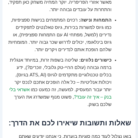
מאשר אזורי הפריפריה. יוקר המחיה משחק כאן תפקיד,
והתחרות על עובדים גבוהה יותר.
התמחות ונישה:
רכזים המתמחים בנישות ספציפיות,
כמו גיוס למשרות בכירות, גיוס טאלנטים לתפקידים
נדירים (למשל, מפתחי AI עם התמחות ספציפית), או
גיוס בינלאומי, יכולים לדרוש שכר גבוה יותר. המומחיות
שלהם הופכת אותם לנדירים ויקרים יותר.
כישורים נלווים:
שליטה בשפות זרות, במיוחד אנגלית
ברמה גבוהה (עולם ההיי-טק גלובלי, זוכרים?), ידע
בכלים טכנולוגיים מתקדמים לגיוס (ATS, AI בגיוס),
ויכולות אנליטיות – כל אלה הופכים אתכם לנכס יקר
יותר עבור המעסיק. למעשה, זה כמעט כמו
אשראי בלי
בנק – איך זה עובד?
, פשוט מנוף שמשדרג את הערך
שלכם בשוק.
שאלות ותשובות שיאירו לכם את הדרך:
בואו נצלול לעוד כמה סוגיות בוערות, כי אנחנו יודעים שאתם