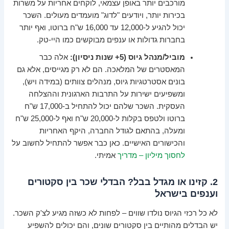
מורכבים יותר באופן עצמאי, לוקחים אחריות על משרות
בכירות יותר, ויודעים "לדוג" מועמדים מעולים. השכר
יכול להגיע ל-12,000 עד 16,000 ש"ח ברוטו, ואף יותר
בחברות גדולות או ענפים מבוקשים כמו היי-טק.
מוביל/מנהל גיוס (5+ שנות ניסיון):
אלה כבר
המאסטרים של המלאכה. הם לא רק מגייסים, אלא גם
בונים אסטרטגיות גיוס, מנהלים צוותים (במידה ויש),
ומשפיעים ישירות על התרבות הארגונית וההצלחה
העסקית. השכר שלהם יכול להתחיל ב-17,000 ש"ח
ברוטו ולטפס בקלות ל-20,000 ש"ח ואף ל-25,000 ש"ח
ומעלה, בהתאם לגודל החברה, היקף האחריות
והכישורים האישיים. כאן כבר אפשר להתחיל לחשוב על
לחסוך מיליון – מדריך
אמיתי.
2. קזינו או מגדל בבל? הבדלי שכר בין סקטורים
וענפים בישראל
לא כל רכזי הגיוס נולדו שווים – לפחות לא כשזה מגיע לצ'ק השכר.
יש הבדלים מהותיים בין סקטורים שונים, והם יכולים להשפיע