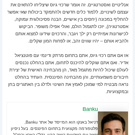
אנליטיים ואסטרטגיים. זה אומר שרכזי גיוס שיצליחו להתאים את
עצמם לשינויים, ללמוד כלים חדשים ולהתמקד ביכולות שאי אפשר
להחליף במכונה (יחסים בין אישיים, הבנה פסיכולוגית עמוקה,
אסטרטגיה), יזכו לתגמול הולם, ואולי אפילו משופר. הביקוש
לכישרונות אמיתיים רק ילך ויגבר, והרכזים שידעו למצוא אותם
ולהביא אותם – יהיו שווים זהב, או לפחות המון שקלים.
אז אם אתם רכזי גיוס, אתם בתחום מרתק ודינמי עם פוטנציאל
אדיר. ואם אתם שוקלים להיכנס לתחום, אתם בהחלט נכנסים
לעולם שיכול להיות מתגמל מאד, הן מהבחינה האישית של יצירת
חיבורים משמעותיים, והן מהבחינה הפיננסית. העתיד בהחלט
נראה מבטיח למי שמוכן לאמץ את השינוי ולדלג בין האתגרים בחן
ובמקצועיות.
Banku
דניאל באנקו הוא המייסד של אתר Banku,
פלטפורמה מקצועית בתחום הפיננסים. בעל ניסיון
עשיר עם השקעות בשוק ההון, נדל"ן בארץ ובחו"ל