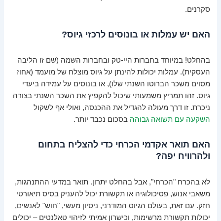
סקרנים.
האם יש עמלות או בונוסים לרכזי גיוס?
בהחלט! במיוחד בחברות היי-טק ובחברות השמה (שם זו הליבה
העסקית). עמלות יכולות להינתן על גיוס מוצלח של מועמד (אחוז
מסוים משכר הברוטו השנתי שלו), או בונוסים על עמידה ביעדי
גיוס. זהו תמריץ משמעותי שיכול להקפיץ את השכר השנתי בצורה
ניכרת. זו דרך מעולה להגדיל את ההכנסה, ואולי אף לשקול
השקעה עם תשואה גבוהה
בסכום נכבד יותר.
האם תואר אקדמי הכרחי כדי להצליח בתחום
ולהרוויח יפה?
לא בהכרח "הכרחי", אבל בהחלט יתרון. תואר במדעי ההתנהגות,
משאבי אנוש, פסיכולוגיה או תקשורת יכול להעניק בסיס תיאורטי
חזק. עם זאת, בעולם הגיוס המודרני, ניסיון מעשי, "חוש" לאנשים,
יכולות תקשורת מרשימות, וכישרון אמיתי לזיהוי טאלנטים – יכולים