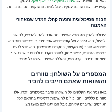
כשאתם חושבים על
איפה להשקיע 200 אלף שקל
בעסק,
קופירייטר עם חשיבה עסקית יכול להיות ההשקעה הטובה ביותר.
הבנה פסיכולוגית והנעת קהל: המדע שמאחורי
האמנות
היכולת להבין מה מניע אנשים, מה גורם להם להרגיש, לחשוב
ולפעול, היא הליבה של קופירייטינג אפקטיבי. קופירייטר טוב הוא
פסיכולוג חובב (או מקצועי, במקרים מסוימים). הוא יודע לגעת
בנימים הנכונים, ליצור אמון, לעורר סקרנות ולבנות קשר רגשי. זו
מיומנות נדירה ויקרה מפז, ובגללה אנשים ישלמו כל מחיר.
המספרים על השולחן: טווחים
והשוואות שאתם חייבים להכיר
בואו נניח את הקלפים על השולחן ונדבר במספרים. זכרו, אלו
טווחים כלליים, והם יכולים להשתנות דרמטית בהתאם לכל
הגורמים שדיברנו עליהם, אבל הם יתנו לכם מושג מצוין.