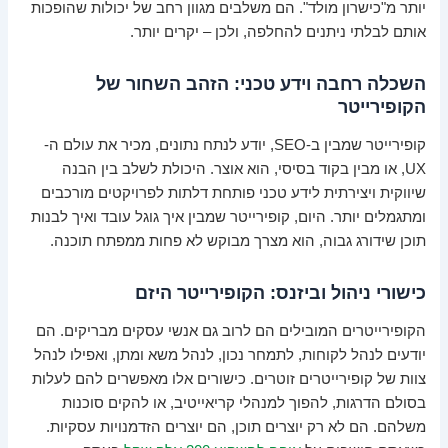
יותר מ"כישרון מולד". הם משלבים מגוון רחב של יכולות שהופכות
אותם לבלתי ניתנים להחלפה, ולכן – יקרים יותר.
השכלה רחבה וידע טכני: הזהב השחור של
הקופירייטר
קופירייטר שמבין ב-SEO, יודע לנתח נתונים, מכיר את עולם ה-
UX, או מבין בקוד בסיסי, הוא אוצר. היכולת לשלב בין הבנה
שיווקית ויצירתית לידע טכני פותחת דלתות לפרויקטים מורכבים
ומתגמלים יותר. היום, קופירייטר שמבין איך גוגל עובד ואיך לבנות
תוכן שידורג גבוה, הוא מצרך מבוקש לא פחות ממפתח תוכנה.
כישורי ניהול וביזנס: הקופירייטר היזם
הקופירייטרים המובילים הם לרוב גם אנשי עסקים מבריקים. הם
יודעים לנהל לקוחות, לתמחר נכון, לנהל משא ומתן, ואפילו לנהל
צוות של קופירייטרים זוטרים. כישורים אלו מאפשרים להם לעלות
בסולם הדרגות, להפוך למנהלי קריאייטיב, או להקים סוכנות
משלהם. הם לא רק יוצרים תוכן, הם יוצרים הזדמנויות עסקיות.