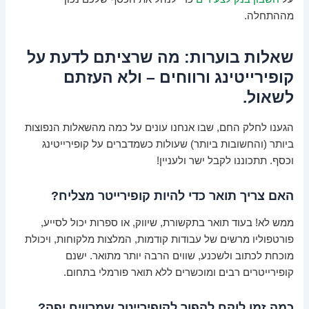
מההתחלה.
שאלות בוערות: מה שרציתם לדעת על
קופירייטינג ורווחים – ולא העזתם
לשאול.
הגענו לחלק החם, שבו אנחנו עונים על כמה מהשאלות הנפוצות
ביותר (והחשובות ביותר) שעולות כשמדברים על קופירייטינג
וכסף. תתכוננו לקבל ישר ולעניין!
האם צריך תואר כדי להיות קופירייטר מצליח?
ממש לא! בעוד תואר בתקשורת, שיווק, או ספרות יכול לסייע,
פורטפוליו מרשים של עבודות קודמות, המלצות מלקוחות, ויכולת
מוכחת לכתוב ולשכנע, שווים הרבה יותר מתואר. ישנם
קופירייטרים רבים ומוכשרים ללא תואר פורמלי בתחום.
כמה זמן לוקח להפוך לקופירייטר שמרוויח יפה?