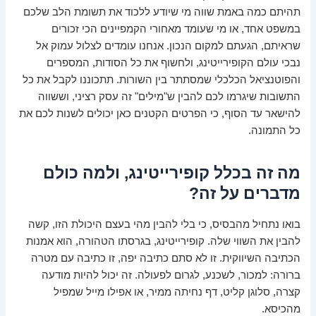
תהיתם כמה באמת שווה מי שיודע ללכוד את תשומת הלב שלכם
במשפט אחד, או מי שעומד מאחורי הקמפיינים הכי זכורים
שראיתם, הגעתם למקום הנכון. אנחנו עומדים לצלול עמוק אל
נבכי עולם הקופירייטינג, ולחשוף את כל הסודות, המספרים
והפוטנציאל הכלכלי שמסתתר בין השורות. תתכוננו לקבל את כל
התשובות שיגרמו לכם להבין ש"מילים" זה עסק רציני, וששווה
להישאר עד הסוף, כי הפרטים הקטנים כאן יכולים לשנות לכם את
כל התמונה.
מה זה בכלל קופירייטינג, ולמה כולם
מדברים על זה?
בואו נתחיל מהבסיס, כי בלי להבין מהי בעצם היכולת הזו, קשה
להבין את השווי שלה. קופירייטינג, בגרסתו הטהורה, הוא אמנות
הכתיבה השיווקית. זו לא סתם כתיבה יפה, זו כתיבה עם מטרה
ברורה: למכור, לשכנע, לגרום לפעולה. זה יכול להיות מודעה
קצרה, סלוגן קליט, דף נחיתה ממיר, או אפילו מייל שמפיל
מהכיסא.