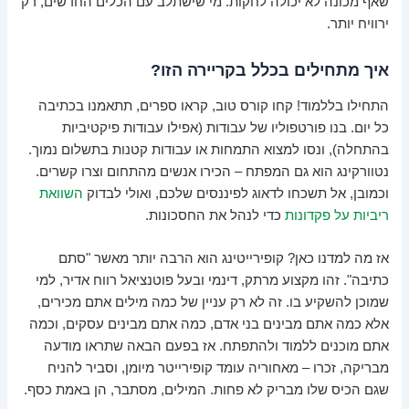
שאף מכונה לא יכולה לחקות. מי שישתלב עם הכלים החדשים, רק
ירוויח יותר.
איך מתחילים בכלל בקריירה הזו?
התחילו בללמוד! קחו קורס טוב, קראו ספרים, תתאמנו בכתיבה
כל יום. בנו פורטפוליו של עבודות (אפילו עבודות פיקטיביות
בהתחלה), ונסו למצוא התמחות או עבודות קטנות בתשלום נמוך.
נטוורקינג הוא גם המפתח – הכירו אנשים מהתחום וצרו קשרים.
וכמובן, אל תשכחו לדאוג לפיננסים שלכם, ואולי לבדוק
השוואת
ריביות על פקדונות
כדי לנהל את החסכונות.
אז מה למדנו כאן? קופירייטינג הוא הרבה יותר מאשר "סתם
כתיבה". זהו מקצוע מרתק, דינמי ובעל פוטנציאל רווח אדיר, למי
שמוכן להשקיע בו. זה לא רק עניין של כמה מילים אתם מכירים,
אלא כמה אתם מבינים בני אדם, כמה אתם מבינים עסקים, וכמה
אתם מוכנים ללמוד ולהתפתח. אז בפעם הבאה שתראו מודעה
מבריקה, זכרו – מאחוריה עומד קופירייטר מיומן, וסביר להניח
שגם הכיס שלו מבריק לא פחות. המילים, מסתבר, הן באמת כסף.