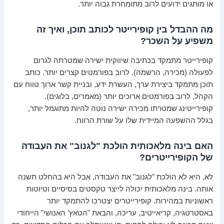
או מותגים ידועים לרוב מתומחרת גבוה יותר.
מה ההבדל בין קופירייטר לכותב תוכן, ואיך זה
משפיע על השכר?
קופירייטר מתמקד בכתיבה שיווקית ישירה שמטרתה לגרום
לפעולה (מכירה, הרשמה), לרוב בפורמטים קצרים יותר. כותב
תוכן מתמקד ביצירת ערך, העשרת ידע, ובניית קשר ארוך טווח עם
הקהל, לרוב בפורמטים ארוכים יותר (מאמרים, בלוגים).
קופירייטינג שמטרתו מכירה ישירה נוטה להיות מתוגמל יותר,
בגלל ההשפעה המיידית שלו על שורת הרווח.
האם בינה מלאכותית הולכת "לגנוב" את העבודה
של הקופירייטרים?
לא, היא לא הולכת "לגנוב" את העבודה, אבל היא בהחלט תשנה
אותה. בינה מלאכותית יכולה לייצר טקסטים בסיסיים וטיוטות
ראשוניות במהירות. קופירייטרים יצטרכו להתמקד יותר
באסטרטגיה, קריאייטיב, עריכה, והבאת "הטאץ' האנושי" הייחודי