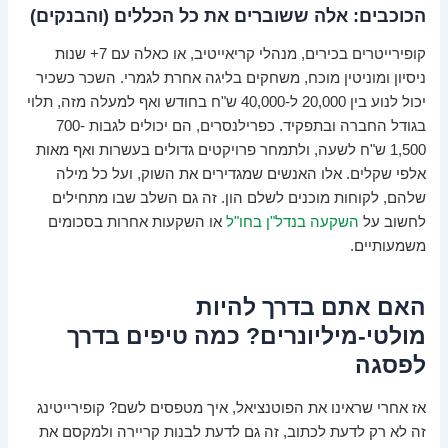
הכוכבים: אלה ששוברים את כל הכללים (והבנקים)
קופירייטרים בכירים, מנהלי קריאייטיב, או כאלה עם 7+ שנות
ניסיון ומוניטין מוכח, משחקים בליגה אחרת לגמרי. השכר כשכיר
יכול לנוע בין 20,000 ל-40,000 ש"ח בחודש ואף למעלה מזה, תלוי
בגודל החברה ובתפקיד. כפרילנסרים, הם יכולים לגבות 700-
1,500 ש"ח לשעה, ולתמחר פרויקטים גדולים בעשרות ואף מאות
אלפי שקלים. אלו האנשים שמגדירים את השוק, ועל כל מילה
שלהם, לקוחות מוכנים לשלם הון. זה גם השלב שבו מתחילים
לחשוב על
השקעה בנדל"ן בחו"ל
או השקעות אחרות בסכומים
משמעותיים.
האם אתם בדרך להיות
מולטי-מיליונרים? כמה טיפים בדרך
לפסגה
אז אחרי שראינו את הפוטנציאל, איך מטפסים לשם? קופירייטינג
זה לא רק לדעת לכתוב, זה גם לדעת לבנות קריירה ולמקסם את