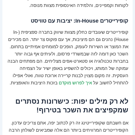
לקוחות וקמפיינים, והלמידה האינסופית מצוות מנוסה.
קופירייטרים In-House: יציבות עם טוויסט
קופירייטרים שעובדים כחלק מצוות שיווק בחברה ספציפית (In-
House) נהנים גם הם מיציבות, אך עם פוקוס צר יותר. הם מכירים
את המוצר או השירות לעומק, הופכים למומחים אמיתיים בתחום.
השכר כאן דומה לזה שבמשרדי פרסום, ולעיתים אף גבוה יותר
בחברות טכנולוגיה או סטארט-אפים מצליחים. הם מפתחים הבנה
עמוקה של המותג, ויכולים להשפיע באופן ישיר על הצמיחה
העסקית. זה מקום מצוין לבנות קריירה ארוכת טווח, ואולי אפילו
להתחיל לחשוב על
איך לפרוש מוקדם
בזכות היציבות והאופציות.
לא רק מילים יפות: כישרונות נסתרים
שמקפיצים את השכר בטירוף!
אם חשבתם שקופירייטינג זה רק לכתוב יפה, אתם צריכים עדכון.
הקופירייטרים המרוויחים ביותר הם אלה שמביאים לשולחן הרבה