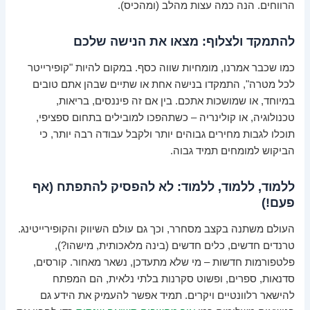
הרווחים. הנה כמה עצות מהלב (ומהכיס).
להתמקד ולצלוף: מצאו את הנישה שלכם
כמו שכבר אמרנו, מומחיות שווה כסף. במקום להיות "קופירייטר
לכל מטרה", התמקדו בנישה אחת או שתיים שבהן אתם טובים
במיוחד, או שמושכות אתכם. בין אם זה פיננסים, בריאות,
טכנולוגיה, או קולינריה – כשתהפכו למובילים בתחום ספציפי,
תוכלו לגבות מחירים גבוהים יותר ולקבל עבודה רבה יותר, כי
הביקוש למומחים תמיד גבוה.
ללמוד, ללמוד, ללמוד: לא להפסיק להתפתח (אף
פעם!)
העולם משתנה בקצב מסחרר, וכך גם עולם השיווק והקופירייטינג.
טרנדים חדשים, כלים חדשים (בינה מלאכותית, מישהו?),
פלטפורמות חדשות – מי שלא מתעדכן, נשאר מאחור. קורסים,
סדנאות, ספרים, ופשוט סקרנות בלתי נלאית, הם המפתח
להישאר רלוונטיים ויקרים. תמיד אפשר להעמיק את הידע גם