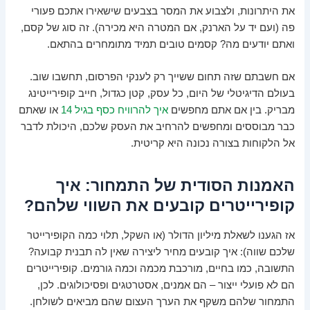
את היתרונות, ולצבוע את המסר בצבעים שישאירו אתכם פעורי
פה (ועם יד על הארנק, אם המטרה היא מכירה). זה סוג של קסם,
ואתם יודעים מה? קסמים טובים תמיד מתומחרים בהתאם.
אם חשבתם שזה תחום ששייך רק לענקי הפרסום, תחשבו שוב.
בעולם הדיגיטלי של היום, כל עסק, קטן כגדול, חייב קופירייטינג
מבריק. בין אם אתם מחפשים
איך להרוויח כסף בגיל 14
או שאתם
כבר מבוססים ומחפשים להרחיב את העסק שלכם, היכולת לדבר
אל הלקוחות בצורה נכונה היא קריטית.
האמנות הסודית של התמחור: איך
קופירייטרים קובעים את השווי שלהם?
אז הגענו לשאלת מיליון הדולר (או השקל, תלוי כמה הקופירייטר
שלכם שווה): איך קובעים מחיר ליצירה שאין לה תבנית קבועה?
התשובה, כמו בחיים, מורכבת מכמה וכמה גורמים. קופירייטרים
הם לא פועלי ייצור – הם אמנים, אסטרטגים ופסיכולוגים. לכן,
התמחור שלהם משקף את הערך העצום שהם מביאים לשולחן.