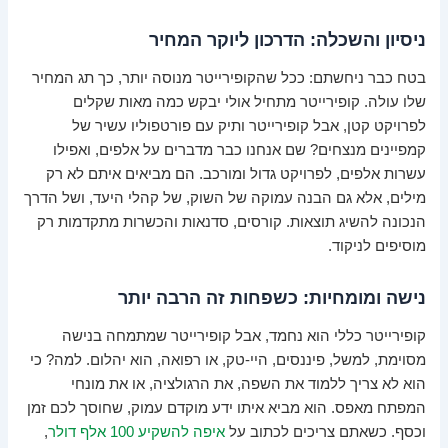
ניסיון והשכלה: הדרכון ליוקר המחיר
בטח כבר ניחשתם: ככל שהקופירייטר מנוסה יותר, כך תג המחיר
שלו עולה. קופירייטר מתחיל אולי יבקש כמה מאות שקלים
לפרויקט קטן, אבל קופירייטר ותיק עם פורטפוליו עשיר של
קמפיינים מנצחים? שם אנחנו כבר מדברים על אלפים, ואפילו
עשרות אלפים, לפרויקט גדול ומורכב. הם מביאים איתם לא רק
מילים, אלא גם הבנה עמוקה של השוק, של קהלי היעד, ושל הדרך
הנכונה להשיג תוצאות. קורסים, סדנאות והכשרות מתקדמות רק
מוסיפים לניקוד.
נישה ומומחיות: כשפחות זה הרבה יותר
קופירייטר כללי הוא נחמד, אבל קופירייטר שמתמחה בנישה
מסוימת, למשל, פיננסים, היי-טק, או רפואה, הוא יהלום. למה? כי
הוא לא צריך ללמוד את השפה, את הרגולציה, או את מונחי
המפתח מאפס. הוא מביא איתו ידע מוקדם עמוק, שחוסך לכם זמן
וכסף. כשאתם צריכים לכתוב על
איפה להשקיע 100 אלף דולר
,