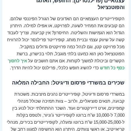
עצמאיים (פרילנסרים): החופש, האתגר
והפוטנציאל
הקופירייטרים העצמאיים הם האדונים של הגורל הפיננסי שלהם.
הם קובעים את המחיר לשעה, לפרויקט, או אפילו למילה. היתרון
הגדול הוא הגמישות והשליטה. החיסרון? אין קביעות, וצריך לעבוד
קשה על שיווק עצמי ובניית מותג. קופירייטר פרילנסר יכול להרוויח
מכל פרויקט קטן, וגם לנהל כמה פרויקטים גדולים במקביל.
הפוטנציאל כאן הוא כמעט בלתי מוגבל, תלוי בכישרון, ברשת
הקשרים וביכולת למשוך לקוחות. אם אתם חושבים על
איך לחסוך
כסף כל חודש
כדי להשיג חופש כלכלי, פרילנס יכול להיות הדרך.
שכירים במשרדי פרסום ודיגיטל: החבילה המלאה
במשרדי פרסום ודיגיטל, קופירייטרים נהנים מיציבות. משכורת
קבועה, תנאים סוציאליים, ולרוב – צוות תמיכה שכולל מנהלי
קמפיינים, ארט דיירקטורים ועוד. השכר ההתחלתי יכול לנוע בין
7,000 ל-10,000 ש"ח ברוטו לקופירייטר ג'וניור, ולטפס בקלות
ל-15,000-25,000 ש"ח ברוטו ומעלה, לקופירייטרים בכירים, מנהלי
קריאייטיב, או ראשי צוותים. היתרון הוא החשיפה למגוון רחב של