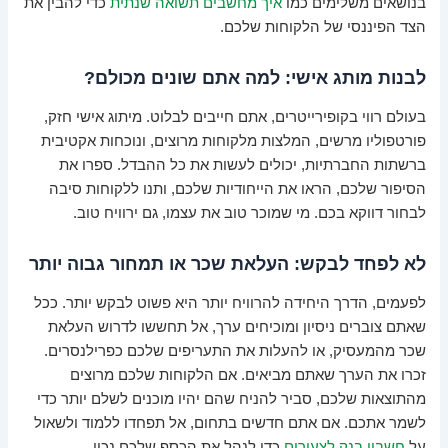
בנושאים משלימים כמו
איך מחשבים תשואה שנתית
כדי להבין את
הצד הפיננסי של הלקוחות שלכם.
לבנות מותג אישי: למה אתם שונים מכולם?
בעולם רווי בקופירייטרים, אתם חייבים לבלוט. מיתוג אישי חזק,
פורטפוליו מרשים, המלצות מלקוחות מרוצים, ונוכחות אקטיבית
ברשתות החברתיות, יכולים לעשות את כל ההבדל. ספרו את
הסיפור שלכם, הראו את הייחודיות שלכם, ותנו ללקוחות סיבה
לבחור דווקא בכם. מי שמוכר טוב את עצמו, גם ירוויח טוב.
לא לפחד לבקש: העלאת שכר או תמחור גבוה יותר
לפעמים, הדרך היחידה להרוויח יותר היא פשוט לבקש יותר. ככל
שאתם צוברים ניסיון ומוכיחים ערך, אל תחששו לדרוש העלאת
שכר מהמעסיק, או להעלות את התעריפים שלכם כפרילנסרים.
זכרו את הערך שאתם מביאים. אם הלקוחות שלכם מרוצים
מהתוצאות שלכם, סביר להניח שהם יהיו מוכנים לשלם יותר כדי
לשמר אתכם. אם אתם חדשים בתחום, אל תפחדו ללמוד ולשאול
על
חשבון בנק לצעירים
כדי לנהל את הכסף שלכם נכון