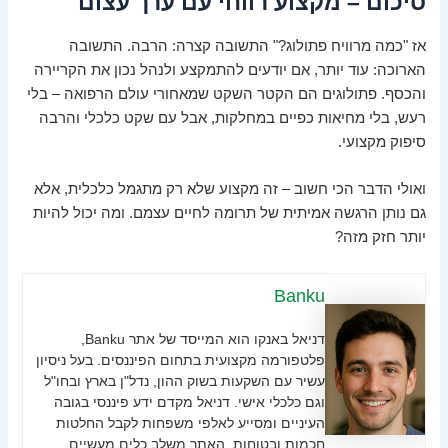
סיכום – מקצוע רווחי עם ערך עצום
אז "כמה מרוויח פתולוג?" התשובה קצרה: הרבה. התשובה
הארוכה: עוד יותר, אם יודעים להתמקצע ולנהל נכון את הקריירה
והכסף. פתולוגים הם הקטר השקט שמאחורי עולם הרפואה – בלי
רעש, בלי מחיאות כפיים במחלקות, אבל עם שקט כלכלי והרבה
סיפוק מקצועי.
ואולי הדבר הכי חשוב – זה מקצוע שלא רק מתגמל כלכלית, אלא
גם נותן הרגשה אמיתית של תרומה לחיים עצמם. ומה יכול להיות
יותר חזק מזה?
Banku
דניאל באנקו הוא המייסד של אתר Banku,
פלטפורמה מקצועית בתחום הפיננסים. בעל ניסיון
עשיר עם השקעות בשוק ההון, נדל"ן בארץ ובחו"ל
וגם כלכלי אישי. דניאל מקדם ידע פיננסי בגובה
העיניים ומסייע לאלפי משפחות לקבל החלטות
חכמות ובטוחות. האתר משלב כלים מעשיים,