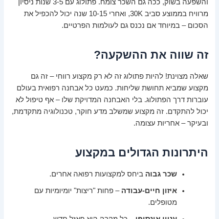
והשפעה בשוק, ככה גם השכר צומח. פתולוג עם 3-5 שנות ניסיון
מרוויח בממוצע סביב 30K, ואחרי 10-15 שנה יכול להכפיל את
הסכום – במיוחד אם נכנס גם לעולמות הפרטיים.
זה שווה את ההשקעה?
שאלה מצוינת! להיות פתולוג זה לא רק מקצוע רווחי – זה גם
מקצוע שמביא תחושת שליחות. כמעט כל אבחנה רפואית בעולם
עוברות דרך הפתולוג. בלי האבחנה המדויקת שלו – אף טיפול לא
יכול להתקדם. זה מקצוע שמשלב מדע חוקר, טכנולוגיה מתקדמת,
ובעיקר – אחריות עצומה.
היתרונות הגדולים במקצוע
שכר גבוה
ביחס למקצועות רפואה אחרים.
איזון חיים-עבודה
– פחות "ריצות" יומיומיות עם
מטופלים.
עניין אינסופי
– כל מקרה הוא פאזל חדש.