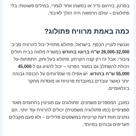
בסרטן, בזיהום נדיר או במשהו אחר לגמרי. במילים פשוטות: בלי
פתולוגים – עולם הרפואה היה הולך לאיבוד.
כמה באמת מרוויח פתולוג?
ועכשיו לעניין הכסף. בישראל, פתולוג מתחיל יכול להרוויח סביב
26,000-32,000 ש"ח ברוטו בחודש
במשרה מלאה בבית חולים
ציבורי. אבל זה רק קצה הקרחון. פתולוג בעל ותק, התמחות-על
ויכולת להשתלב גם במגזר הפרטי – יכול להגיע גם ל
45,000-
55,000 ש"ח בחודש
. יש אפילו מי שמדווחים על הכנסה גבוהה
יותר כאשר עובדים במעבדות פרטיות או מוסדות מחקר
בינלאומיים.
כמובן, המספרים משתנים. פתולוגים עם מוניטין בתחומים מאוד
ספציפיים (כמו פתולוגיה משפטית) יכולים להרוויח עוד יותר. הם
נותנים חוות דעת קריטיות במשפטים פליליים – ולא פעם מקבלים
תעריפים גבוהים במיוחד.