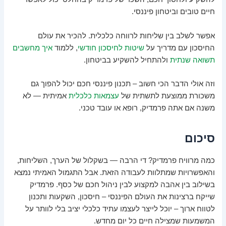
חיים טובים וביטחון פיננסי.
אפשר לשלב בין שליחות לרווחה כלכלית. להכיר את עולם
החיסכון עם מדריך על
שיטות לחיסכון חודשי
, ללמוד
איך מחשבים
תשואה שנתית
ולהתחיל להשקיע בביטחון.
וזה אולי הדבר הכי חשוב – תכנון פיננסי חכם יכול להפוך גם
משכורת ממוצעת לתשתית של
עצמאות כלכלית
אמיתית — לא
משנה אם אתה פרמדיק, רופא או עובד טכני.
סיכום
כמה מרוויח פרמדיק? די הרבה — בשקלול של הערך, השליחות,
והאפשרויות שמתלוות לעבודה הזאת. אבל התגמול האמיתי נמצא
בשילוב בין אהבה למקצוע לבין ניהול חכם של כסף. פרמדיק
שייקח ברצינות את העולם הפיננסי – חיסכון, השקעות ותכנון
לטווח ארוך – יוכל לייצר לעצמו עתיד כלכלי יציב בלי לוותר על
המשמעות שמצילה חיים כל יום מחדש.