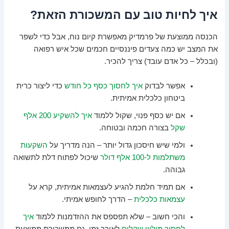
איך לחיות טוב עם המשכורת הזאת?
הכנסה ממוצעת של פרמדיק מאפשרת קיום נוח, אבל כדי לשפר
את המצב יש כמה צעדים פיננסיים חכמים שכל איש רפואה
(ובכלל – כל אדם עובד) צריך להכיר.
אפשר לבדוק
איך לחסוך כסף כל חודש
כדי ליצור כרית
ביטחון כלכלית אמיתית.
אם יש כסף פנוי, שקול ללמוד
איך להשקיע 200 אלף
שקל
בצורה חכמה ובטוחה.
ולמי שיש חיסכון גדול יותר – הנה מדריך על
השקעות
משתלמות ל-100 אלף דולר
שיכול לפתוח דלת לתשואה
גבוהה.
אם תמיד חלמת להגיע לעצמאות אמיתית, קרא על
עצמאות כלכלית
– הדרך לחופש אמיתי.
והכי חשוב – שלא תפספס את ההזדמנות ללמוד
איך
לחסוך מיליון שקלים
לאורך זמן, גם ממשכורת ממוצעת.