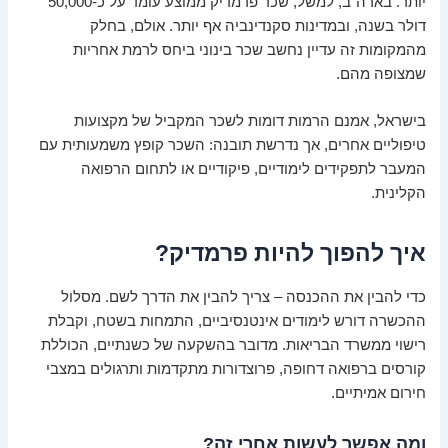
יותר. בארה"ב, למשל, שכר פרמדיק ממוצע עומד על כ-50,000
דולר בשנה, ובמדינות סקנדינביה אף יותר. אולם, בחלק
מהמקומות זה עדיין נחשב שכר בינוני ביחס לרמת אחריות
שמצופה מהם.
בישראל, אמנם הרמות דומות לשכר המקביל של מקצועות
טיפוליים אחרים, אך נדרשת תובנה: השכר קופץ משמעותית עם
המעבר לתפקידים לימודיים, פיקודיים או לתחום הרפואה
הקלינית.
איך להפוך להיות פרמדיק?
כדי להבין את ההכנסה – צריך להבין את הדרך לשם. מסלול
ההכשרה דורש לימודים אינטנסיביים, התמחות בשטח, וקבלת
רישוי ממשרד הבריאות. מדובר בהשקעה של כשנתיים, הכוללת
קורסים ברפואה דחופה, פרוצדורות מתקדמות ותרגולים במצבי
חירום אמיתיים.
ומה אפשר לעשות אחרי זה?