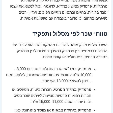
אפשרות להתפתח. מצד שני – עבודה לא קלה, שעות לא
נורמליות. פרמדיק ממוצע במד"א, לדוגמה, יכול למצוא את עצמו
עובד בלילות, בחגים ובתנאים מזגיים הפוכים. ועדיין, רבים
נשארים בתחום, כי מדובר בעבודה עם משמעות אמיתית.
טווחי שכר לפי מסלול ותפקיד
השכר של פרמדיק מושפע ישירות מהמקום שבו הוא עובד. יש
הבדלים דרמטיים בין פרמדיק במערך החירום לבין פרמדיק
בחברה פרטית, בית חולים או קופת חולים.
פרמדיק במד"א:
שכר התחלתי בסביבות 8,000–
10,000 ש"ח לחודש. עם תוספות משמרות, לילות, וחגים
– ניתן להגיע ל-13,000 ואף יותר.
פרמדיק במגזר הפרטי:
חברות ביטוח, מפעלים או
חברות רפואיות פרטיות מציעות לעיתים שכר בסיס
גבוה יותר – סביב 11,000–15,000 ש"ח.
פרמדיק ביחידה צבאית או מוסד ביטחוני:
כאן