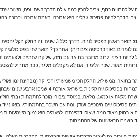
על להרוויח כסף, צריך להבין כמה עולה הדרך לשם. ופה, חשוב שתדע
. הדרך להיות פסיכולוג קליני היא ארוכה. באמת ארוכה. וכרוכה בה
נתחיל מהבסיס: תואר ראשון בפסיכולוגיה. בדרך כלל 3 שנים. זה החלק
לומדים באוניברסיטה ציבורית). אחר כך? תואר שני בפסיכולוגיה קלי
להיות רציני. לרוב מדובר בתואר עם תזה, שלוקח שנתיים ולפעמים י
רותית מאוד. שכר הלימוד, אם לא מקבלים מלגה, כבר מתחיל להצטב
ר בתואר. ממש לא. החלק הכי משמעותי והכי יקר (מבחינת זמן ואולי 
ההתמחות. התמחות בפסיכולוגיה קלינית בישראל אורכת 4 שנים! אר
רה מלאה או כמעט מלאה, במוסד ציבורי מוכר להתמחות (בתי חולים
ותים פסיכולוגיים חינוכיים ועוד). ומה עם השכר בהתמחות? בואו נגיד
 הוא רחוק מאוד ממה שאולי דמיינתם. לפעמים הוא נמוך משמעותית 
 בשנים הראשונות של ההתמחות.
 חייבים גם לעבור הדרכות אישיות וקבוצתיות. ההדרכות האלה, שני