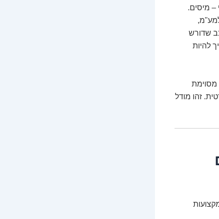
– מיסים.
מע"מ,
כב שדורש
ך להיות
 מסוימת
ית. זהו מודל
מקצועות