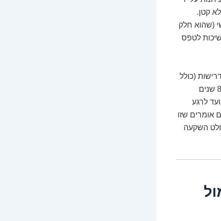
לא קטן.
י (שהוא חלק
שיכות לטפס
 והשלמת כל הדרישות (כולל
בחינות!), מקבלים את הרישיון להיות פסיכולוג קליני מומחה. זה תהליך של לפחות 8-9 שנים
עד לרגע
 אומרים שזו
חלט השקעה
ול