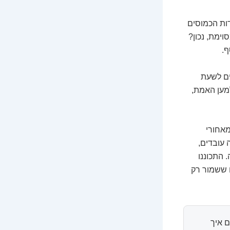
ות הכמוסים
וימת, נכון?
ף.
ים לשעת
למען האמת,
מאחורי
 עובדים,
 התכוננו
 ששמור רק
 איך