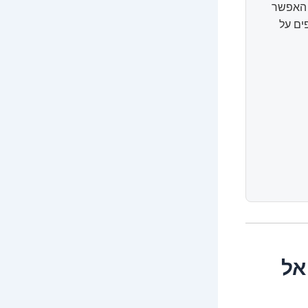
ל האפשר
ים על
אל