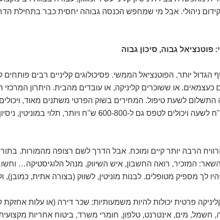
ידום ניהולי. אבל מי שמחפש הכנסה גבוהה יחסית כבר בתחילת הדרך
 פוטנציאל גבוה, סיכון גבוה
הגדול יותר, הפוטנציאל הממשי. פסיכולוגים קליניים רבים פותחים ק
 כעצמאים. או ששוכרים קליניקה, או עובדים מהבית. היתרון המרכזי 
התשלום לשעת טיפול. המחירים בשוק הפרטי משתנים מאוד, ויכולים 
מ-300-400 ש"ח לשעה ויכולים לטפס גם ל-600-800 ש"ח ויותר, תלוי במוניטי
וויח הרבה יותר קיים ומוכח. אבל הדרך לשם רצופה מהמורות. בתור
השאר: המזכיר, רואה החשבון, איש השיווק, מנהל הלוגיסטיקה… וחשו
יו לך מספיק מטופלים. לבנות מוניטין, לשווק (בצורה אתית, כמובן), ולה
יניקה פרטית יכולות להיות משמעותיות: שכר דירה (או עלות אחזקת ק
ה, חשמל, מים, אינטרנט, טלפון, חומרי משרד, ביטוח אחריות מקצועית 