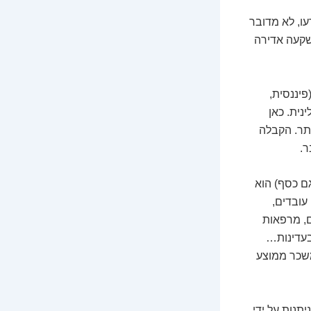
ו, לא מדובר
שקעה אדירה
 הקל יחסית (פיננסית,
נית. כאן
ותר. הקבלה
ר.
גם כסף) הוא
בע שנים שבהן עובדים,
, מרפאות
 בעדינות…
משכר ממוצע
תנות על ידי