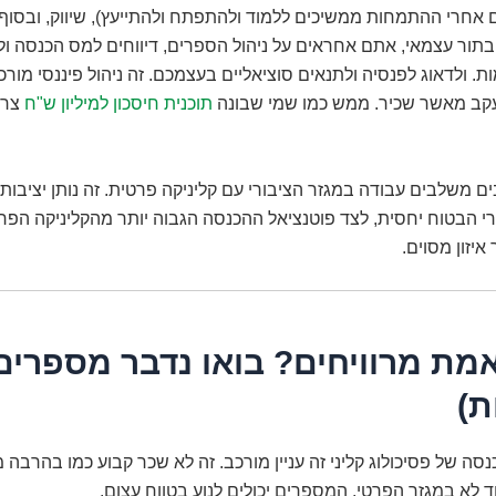
ם אחרי ההתמחות ממשיכים ללמוד ולהתפתח ולהתייעץ), שיווק, ובסוף 
תור עצמאי, אתם אחראים על ניהול הספרים, דיווחים למס הכנסה ול
. ולדאוג לפנסיה ולתנאים סוציאליים בעצמכם. זה ניהול פיננסי מור
קב מאשר שכיר. ממש כמו שמי שבונה
תוכנית חיסכון למיליון ש"ח
צרי
ים משלבים עבודה במגזר הציבורי עם קליניקה פרטית. זה נותן יציבות
 הבטוח יחסית, לצד פוטנציאל ההכנסה הגבוה יותר מהקליניקה הפרט
יזון מסוים.
מת מרוויחים? בואו נדבר מספרים
ת)
ה של פסיכולוג קליני זה עניין מורכב. זה לא שכר קבוע כמו בהרבה 
 לא במגזר הפרטי. המספרים יכולים לנוע בטווח עצום.