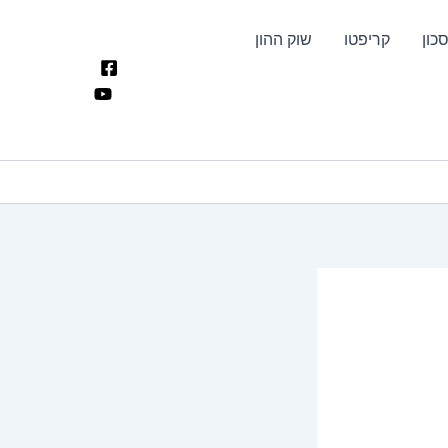
כון
קריפטו
שוק ההון