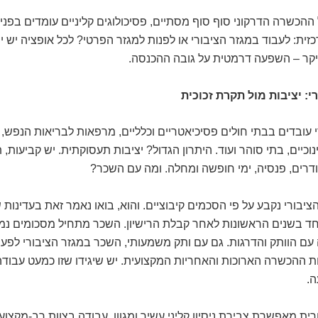
הכשרה הדרקוני סוף סוף מסתיים, פסיכולוגים קליניים עומדים בפני
ית: לעבוד במגזר הציבורי או לפנות למגזר הפרטי? לכל אופציה יש י
עיקר – השפעה דרמטית על גובה ההכנסה.
י: יציבות מול תקרת זכוכית
 עובדים בבתי חולים פסיכיאטריים וכלליים, מרפאות לבריאות הנפש, 
נוכיים, בתי סוהר ועוד. היתרון הגדול? יציבות תעסוקתית. יש קביעות, 
דרים, פנסיה, ימי חופשה ומחלה. ומה עם השכר?
יבורי נקבע על פי הסכמים קיבוציים. והוא, בואו נאמר זאת בעדינות שו
חד בשנים הראשונות לאחר קבלת הרישיון. השכר מתחיל מסכומים נמו
עם הוותק והדרגות. גם עם ותק משמעותי, השכר במגזר הציבורי לפע
 ההכשרה הארוכות והאחריות המקצועית. יש שיגידו שזו כמעט עבוד
.
ית מאפשרת צבירת ניסיון קליני עשיר ומגוון, עבודה בצוות רב-מקצועי