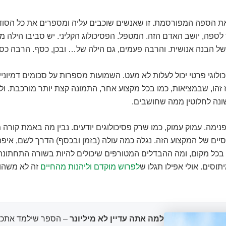
את הספה המפורסמת. זו שאנשים שוכבים עליה ומספרים את כל הסוד
ספה, יושב האדם הזה. המטפל. הפסיכולוג הקליני. יש סביבו הילה מס
של הבנה אנושית. והרבה פעמים, גם הילה של… ובכן, כסף. הרבה כס
כולוגי פרטי יכול לעלות לא מעט. השמועות מספרות על סכומים דמיוני
 זהו, שבמציאות, כמו בכל מקצוע אחר, התמונה קצת יותר מורכבת. ו
ונה לחלוטין ממה שחושבים.
 פנימה. עמוק עמוק, כמו שרק פסיכולוגים יודעים. נבין מה באמת קורה 
יים של המקצוע הזה. נגלה כמה עולה (בזמן ובכסף) הדרך לשם, איפה
בכל מקום, ומה ההבדלים המטורפים שיכולים להיות בשורה התחתונה.
וסים. אולי אפילו תגלו ש
לפרוש מוקדם וליהנות מהחיים
זה לא משהו
למה אתה עדיין לא מיליונר
– הספר שילמד אתכם