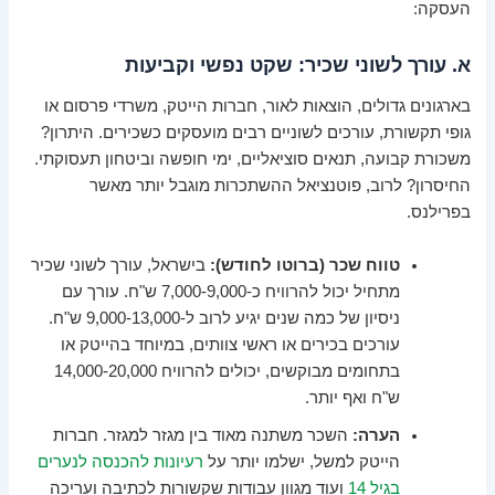
העסקה:
א. עורך לשוני שכיר: שקט נפשי וקביעות
בארגונים גדולים, הוצאות לאור, חברות הייטק, משרדי פרסום או
גופי תקשורת, עורכים לשוניים רבים מועסקים כשכירים. היתרון?
משכורת קבועה, תנאים סוציאליים, ימי חופשה וביטחון תעסוקתי.
החיסרון? לרוב, פוטנציאל ההשתכרות מוגבל יותר מאשר
בפרילנס.
טווח שכר (ברוטו לחודש):
בישראל, עורך לשוני שכיר
מתחיל יכול להרוויח כ-7,000-9,000 ש"ח. עורך עם
ניסיון של כמה שנים יגיע לרוב ל-9,000-13,000 ש"ח.
עורכים בכירים או ראשי צוותים, במיוחד בהייטק או
בתחומים מבוקשים, יכולים להרוויח 14,000-20,000
ש"ח ואף יותר.
הערה:
השכר משתנה מאוד בין מגזר למגזר. חברות
הייטק למשל, ישלמו יותר על
רעיונות להכנסה לנערים
בגיל 14
ועוד מגוון עבודות שקשורות לכתיבה ועריכה