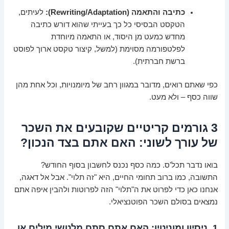
כתיבה והתאמה (Rewriting/Adaptation):
לעיתים,
הטקסט הבסיסי כל כך בעייתי שהוא דורש כתיבה
מחדש כמעט מן היסוד, או התאמה מיוחדת
לפלטפורמה מסוימת (למשל, קיצור טקסט ארוך לפוסט
ברשת חברתית).
כפי שאתם רואים, מדובר במגוון רחב של מיומנויות, וכל אחת מהן
שווה כסף – ולא מעט.
3 גורמים קריטיים שקובעים את השכר
של עורך לשוני: האם אתם בצד הנכון?
בואו נדבר תכל'ס. כמה כסף נכנס לחשבון בסוף החודש?
התשובה, כמו ברוב תחומי החיים, היא "זה תלוי". אבל אל דאגה,
אנחנו כאן כדי לפרוט את ה"תלוי" הזה לפרוטות ולהבין איפה אתם
נמצאים בסולם השכר הפוטנציאלי.
1. ניסיון ומוניטין: האם אתם סתם מלטשי מילים או