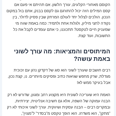
הקוסם מאחורי הקלעים, עורך הלשון. אם תהיתם אי פעם אם
קסם המילים הזה יכול להתורגם גם לקסם בבנק, אתם בול במקום
הנכון. הולכים לצלול יחד לעולם המרתק שבין פסיק לדולר, בין
נקודה לחצי מיליון, ולגלות אחת ולתמיד: כמה באמת שווה מי
שמעניק חיים לטקסט? תתכוננו, כי אתם עומדים לקבל את כל
התשובות, ועוד קצת.
המיתוסים והמציאות: מה עורך לשוני
באמת עושה?
רבים חושבים שעורך לשוני הוא סוג של דקדקן נרגן עם זכוכית
מגדלת, שרק מחפש שגיאות כתיב ופסיקים מיותרים. נו, קצת נכון,
אבל בעיקר ממש לא!
האמת היא שעריכה לשונית היא מקצוע רחב ומגוון, שדורש לא רק
הבנה עמוקה של השפה, אלא גם חשיבה אנליטית, יצירתיות,
ובמקרים רבים – הבנה עסקית ושיווקית. עורך לשוני איכותי לא רק
"מתקן", הוא משדרג. הוא הופך טקסט מ"בסדר" ל"מצוין",