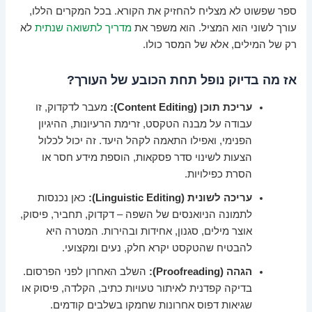
ספר שפשוט לא מצליח להחזיק את הקורא. בכל המקרים הללו,
עורך לשוני הוא המציל. הוא משפר את
מדריך לתשואה שנתית
לא
רק של המילים, אלא של המסר כולו.
אז מה בדיוק נופל תחת הכובע של העורך?
עריכת תוכן (Content Editing):
מעבר לדקדוק, זו
עבודה על מבנה הטקסט, זרימת הרעיונות, ההיגיון
הפנימי, ואפילו התאמה לקהל היעד. זה יכול לכלול
הצעות לשינוי סדר פסקאות, הוספת מידע חסר או
הסרת כפילויות.
עריכה לשונית (Linguistic Editing):
כאן נכנסות
לתמונה הניואנסים של השפה – דקדוק, תחביר, פיסוק,
אוצר מילים, סגנון, אחידות ובהירות. המטרה היא
להבטיח שהטקסט יקרא חלק, נעים ומקצועי.
הגהה (Proofreading):
השלב האחרון לפני הפרסום.
בדיקה קפדנית לאיתור טעויות כתיב, הקלדה, פיסוק או
שגיאות דפוס אחרונות שחמקו בשלבים קודמים.