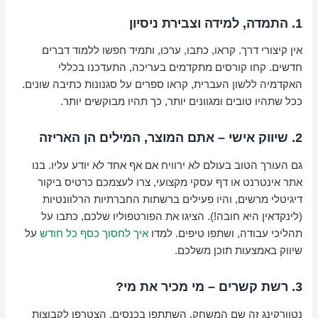
1. התמדה, למידה וצבירת ניסיון
אין קיצורי דרך. קראו, כתבו, ערכו, ותמיד חפשו ללמוד דברים
חדשים. קחו קורסים מתקדמים בעריכה, התעדכנו בכללי
האקדמיה ללשון העברית, קראו ספרים על סגנונות כתיבה שונים.
ככל שתהיו טובים ומגוונים יותר, כך תהיו מבוקשים יותר.
2. שיווק אישי – אתם המוצר, המילים הן האריזה
גם העורך הטוב בעולם לא ירוויח אם אף אחד לא יודע עליו. בנו
אתר אינטרנט או דף עסקי מקצועי, צרו לעצמכם כרטיס ביקור
דיגיטלי מרשים, והיו פעילים ברשתות החברתיות הרלוונטיות
(לינקדאין היא חובה!). הציגו את הפורטפוליו שלכם, כתבו על
תהליכי עבודה, ושתפו טיפים. למדו
איך לחסוך כסף כל חודש
על
שיווק באמצעות תוכן משלכם.
3. רשת קשרים – מי מכיר את מי?
נטוורקינג זה שם המשחק. השתתפו בכנסים, הצטרפו לקבוצות