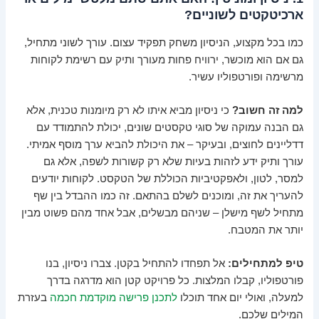
ארכיטקטים לשוניים?
כמו בכל מקצוע, הניסיון משחק תפקיד עצום. עורך לשוני מתחיל,
גם אם הוא מוכשר, ירוויח פחות מעורך ותיק עם רשימת לקוחות
מרשימה ופורטפוליו עשיר.
למה זה חשוב?
כי ניסיון מביא איתו לא רק מיומנות טכנית, אלא
גם הבנה עמוקה של סוגי טקסטים שונים, יכולת להתמודד עם
דדליינים לחוצים, ובעיקר – את היכולת להביא ערך מוסף אמיתי.
עורך ותיק ידע לזהות בעיות שלא רק קשורות לשפה, אלא גם
למסר, לטון, ולאפקטיביות הכוללת של הטקסט. לקוחות יודעים
להעריך את זה, ומוכנים לשלם בהתאם. זה כמו ההבדל בין שף
מתחיל לשף מישלן – שניהם מבשלים, אבל אחד מהם פשוט מבין
יותר את המטבח.
טיפ למתחילים:
אל תפחדו להתחיל בקטן. צברו ניסיון, בנו
פורטפוליו, קבלו המלצות. כל פרויקט קטן הוא מדרגה בדרך
למעלה, ואולי יום אחד תוכלו
לתכנן פרישה מוקדמת חכמה
בעזרת
המילים שלכם.