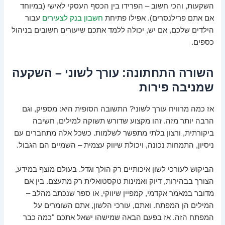
השקעות, והכי חשוב – הפרידו בין הכסף העסקי לאישי (במיוחד
אם אתם פרילנסרים). אפילו פתיחת
חשבון בנק לצעירים
עבור
הילדים שלכם, אם יש, יכולה ללמד אתכם שיעורים חשובים בניהול
כספים.
השורה התחתונה: עורך לשוני – השקעה
שמניבה פירות
אז כמה מרוויח עורך לשוני? התשובה הסופית היא: מספיק, וגם
הרבה יותר מזה. זהו מקצוע שדורש תשוקה למילים, חשיבה
ביקורתית, ורצון בלתי מתפשר לשלמות. כשכל אלה מתחברים עם
ניסיון, התמחות נכונה, ויכולת שיווק עצמית – השמיים הם הגבול.
הביקוש לעורכי לשון איכותיים רק הולך וגדל. בעולם מוצף במידע,
הצורך בבהירות, דיוק ואמינות טקסטואלית רק מתעצם. בין אם
מדובר במאמר אקדמי, קמפיין שיווקי, או ספר שנכתב מהלב –
המילים הן המפתח. ואתם, עורכי הלשון, אתם השומרים על
המפתח הזה. אז בפעם הבאה שמישהו ישאל אתכם "כמה כבר