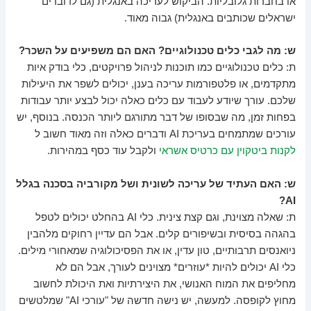
או בחברות גלובליות. הביקוש לעריכה באנגלית (גם לדוברים
ישראלים שכותבים באנגלית) גבוה מאוד.
ש: מה לגבי כלים טכנולוגיים? האם הם משפיעים על השכר?
ת: כלים טכנולוגיים כמו תוכנות לניהול פרויקטים, כלי בודק איות
מתקדמים, או פלטפורמות עריכה בענן, יכולים לשפר את היעילות
שלכם. עורך שיודע לעבוד עם כלים כאלה יכול לבצע יותר עבודות
בפחות זמן, מה שבסופו של דבר מתורגם ליותר הכנסה. בנוסף, יש
עורכים שמתמחים בעריכת AI ודברים כאלה וזה מאוד חשוב ל
לקנות ביטקוין עם כרטיס אשראי
ולקבל עוד כסף במהירות.
ש: האם העתיד של עריכה לשונית ושל מקורביה בסכנה בגלל
AI?
ת: שאלה מצוינת, וגם קצת צינית. כלי AI בהחלט יכולים לטפל
בהגהה בסיסית ובשיפורים קלים. אבל הם עדיין רחוקים מלהבין
ניואנסים תרבותיים, טון עדין, או את הפסיכולוגיה שמאחורי מילים.
כלי AI יכולים להיות *עוזרים* מצוינים לעורך, אבל הם לא
מחליפים את המוח האנושי, את היצירתיות ואת היכולת לחשוב
מחוץ לקופסה. למעשה, יש נישה חדשה של "עורכי AI" שמלטשים