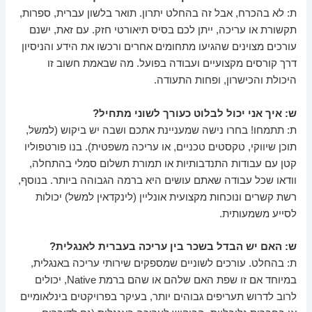
ת: לא בהכרח, אבל זה בהחלט יתרון. תואר בלשון עברית, ספרות,
תקשורת או עריכה, ייתן לכם בסיס תיאורטי חזק. עם זאת, ישנם
עורכים מצוינים שהגיעו מתחומים אחרים ורכשו את הידע והניסיון
דרך קורסים מקצועיים ועבודה בפועל. מה שבאמת חשוב זו
היכולת והכישרון, ופחות התעודה.
ש: איך אני יכול לבלוט כעורך לשוני מתחיל?
ת: תתמחו! בחרו נישה שמעניינת אתכם ושבה יש ביקוש (למשל,
תוכן שיווקי, טקסטים טכניים, או עריכה משפטית). בנו פורטפוליו
קטן עם עבודות התנדבותיות או תמורת תשלום סמלי בהתחלה,
וודאו שכל עבודה שאתם עושים היא ברמה הגבוהה ביותר. בנוסף,
רשת קשרים ונוכחות מקצועית אונליין (לינקדאין למשל) יכולות
לסייע משמעותית.
ש: האם יש הבדל בשכר בין עריכה בעברית לאנגלית?
ת: בהחלט. עורכים לשוניים שמספקים שירותי עריכה באנגלית,
במיוחד אם זו שפת האם שלהם או שהם ברמת Native, יכולים
לרוב לדרוש תעריפים גבוהים יותר, בעיקר בפרויקטים בינלאומיים