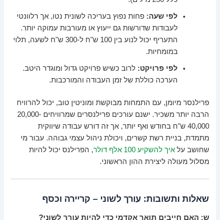
לפי שעה:
פחות נפוץ בעריכה לשונית נטו, אך רלוונטי
לעבודות שדורשות גם ייעוץ או מעורבות עמוקה יותר.
התעריף יכול לנוע בין 100 ש"ח ל-300 ש"ח לשעה, תלוי
במומחיות.
לפי פרויקט:
לרוב כשיש פרויקט גדול ומוגדר היטב.
הערכה כוללת של זמן העבודה והמורכבות.
פרילנסר מיומן, עם התמחות מבוקשת ומוניטין טוב, יכול להרוויח
הרבה יותר משכיר. ישנם עורכים פרילנסרים שמרוויחים 20,000-
40,000 ש"ח בחודש ואף יותר, אך זה דורש עבודה שיווקית
מתמדת, בניית רשת קשרים, ויכולת ניהול עצמי גבוהה. עבור מי
שחושב על
איך להשקיע 100 אלף דולר
, הפרילנס יכול להיות
מסלול מעולה ליצירת ההון הראשוני.
שאלות ותשובות: עורך לשוני – קריירה וכסף
ש: האם חייבים תואר אקדמי כדי להיות עורך לשוני?