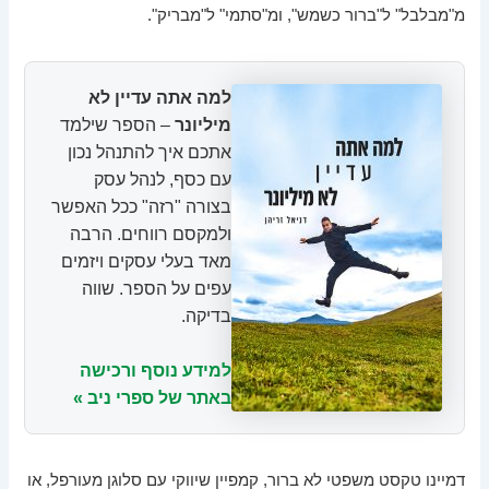
מ"מבלבל" ל"ברור כשמש", ומ"סתמי" ל"מבריק".
למה אתה עדיין לא
מיליונר
– הספר שילמד
אתכם איך להתנהל נכון
עם כסף, לנהל עסק
בצורה "רזה" ככל האפשר
ולמקסם רווחים. הרבה
מאד בעלי עסקים ויזמים
עפים על הספר. שווה
בדיקה.
למידע נוסף ורכישה
באתר של ספרי ניב »
דמיינו טקסט משפטי לא ברור, קמפיין שיווקי עם סלוגן מעורפל, או