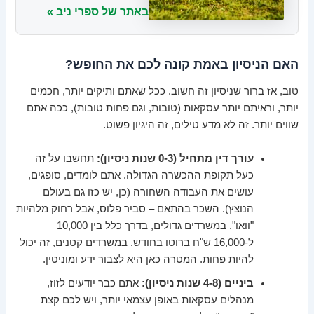
באתר של ספרי ניב »
האם הניסיון באמת קונה לכם את החופש?
טוב, אז ברור שניסיון זה חשוב. ככל שאתם ותיקים יותר, חכמים
יותר, וראיתם יותר עסקאות (טובות, וגם פחות טובות), ככה אתם
שווים יותר. זה לא מדע טילים, זה היגיון פשוט.
עורך דין מתחיל (0-3 שנות ניסיון):
תחשבו על זה
כעל תקופת ההכשרה הגדולה. אתם לומדים, סופגים,
עושים את העבודה השחורה (כן, יש כזו גם בעולם
הנוצץ). השכר בהתאם – סביר פלוס, אבל רחוק מלהיות
"וואו". במשרדים גדולים, בדרך כלל בין 10,000
ל-16,000 ש"ח ברוטו בחודש. במשרדים קטנים, זה יכול
להיות פחות. המטרה כאן היא לצבור ידע ומוניטין.
ביניים (4-8 שנות ניסיון):
אתם כבר יודעים לזוז,
מנהלים עסקאות באופן עצמאי יותר, ויש לכם קצת