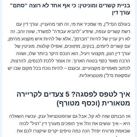
בניית קשרים ומוניטין: כי אף אחד לא רוצה "סתם"
עורך דין
בעולם הנדל"ן, מי שמכיר את מי, זה חצי מהעניין. עורך דין עם
רשת קשרים ענפה, שיודע "להביא עבודה" למשרד, שווה זהב. זה
לא רק עניין של להיות "חברמן", אלא של להיות איש מקצוע מהימן,
עם קשרים ליזמים, בנקים, מתווכים, ואפילו קולגות. מוניטין של
עורך דין הגון, מקצועי ויעיל, הוא הנכס היקר ביותר שלו, ושווה
הרבה מאוד כסף בטווח הארוך. זה אומר ללכת לכנסים, להרצות,
לכתוב מאמרים מקצועיים, ובעצם – להיות נוכח בכל מקום שבו יש
עסקאות נדל"ן פוטנציאליות.
איך לטפס לפסגה? 5 צעדים לקריירה
מטאורית (וכסף מטורף)
אז הבנתם שזה לא קל, אבל גם שהפוטנציאל ענק. עכשיו השאלה
היא – איך עושים את זה? איך הופכים מעורך דין "רגיל" לכזה
שבאמת מרוויח יפה? הנה כמה טיפים יקרים שיקצרו לכם את