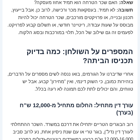
שאלה:
האם שכר הטרחה הוא תמיד אחוז מעסקה?
תשובה:
לא תמיד. בעסקאות מכר ורכישה, לרוב כן. אבל בייעוץ,
תכנון ובנייה, או פרויקטים מורכבים, שכר הטרחה יכול להיות
מבוסס על שעות עבודה, ריטיינר חודשי, או תשלום קבוע לפרויקט.
לפעמים זה גם שילוב של הכל, תלוי במורכבות ובסוג הלקוח.
המספרים על השולחן: כמה בדיוק
תכניסו הביתה?
אחרי שדיברנו על הגורמים, בואו ננסה לשים מספרים על הדברים,
בזהירות כמובן, כי השוק דינמי, ואין "מחירון" קבוע. אבל יש
טווחים, והם יכולים לתת לכם תמונה לא רעה בכלל.
עורך דין מתחיל: החלום מתחיל מ-12,000 ש"ח
(בערך)
רוב הבוגרים הטריים יתחילו את דרכם במשרד. השכר ההתחלתי
לעורך דין נדל"ן, בוגר טרי או עם שנת ניסיון אחת, נע לרוב סביב
12,000-16,000 ש"ח ברוטו במשרדים בינוניים-גדולים במרכז.