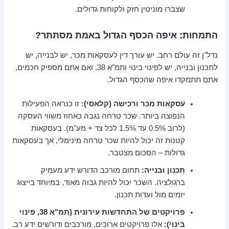
שצברו מוניטין חזק ולקוחות גדולים.
התמחות: איפה הכסף הגדול באמת מסתתר?
נדל"ן זה עולם רחב. יש עורך דין לעסקאות מכר, יש לבנייה, יש
לתכנון ובנייה, יש לפינוי בינוי ותמ"א 38. ואם אתם מספיק חכמים,
אתם תתמקדו איפה שהכסף הגדול.
עסקאות מכר ורכישה (קלאסי):
זו כנראה הפעילות
הנפוצה ביותר. שכר טרחה נגבה כאחוז משווי העסקה
(לרוב 0.5% עד 1.5% לכל צד + מע"מ). בעסקאות
קטנות זה יכול להיות שכר טרחה מינימלי, אך בעסקאות
גדולות – הסכום מצטבר.
תכנון ובנייה:
תחום מורכב הדורש ידע מעמיק
ברגולציה. השכר יכול להיות גבוה מאוד, במיוחד בייצוג
יזמים מול ועדות תכנון.
פרויקטים של התחדשות עירונית (תמ"א 38, פינוי
בינוי):
אלו פרויקטים ארוכים, מורכבים ודורשים ידע רב.