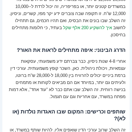
במשרדים קטנים יותר, או בפריפריה, זה יכול לרדת ל-10,000-
12,000 ש"ח. זו תקופה שבה צוברים ידע יקר מפז, קשרים, וניסיון.
זה השלב שבו בונים את הבסיס, ואם תהיו חכמים, גם תתחילו
לחשוב
איך להשקיע 200 אלף שקל
בעתיד, כי חלומות מתחילים
בחיסכון.
הדרג הבינוני: איפה מתחילים לראות את האור?
אחרי 4-8 שנות ניסיון, כבר צברתם ידע משמעותי, עסקאות
עצמאיות, ויכולת ניהולית. כאן, השכר קופץ משמעותית. עורכי דין
ברמת ביניים יכולים להרוויח בין 18,000 ל-28,000 ש"ח ברוטו,
ולעיתים גם יותר, במיוחד אם הם מביאים לקוחות או מתמחים
בנישה רווחית. זה השלב שבו אתם כבר לא "עוד אחד", אלא דמות
מפתח במשרד, עם אחריות וגם עם תגמול.
שותפים וכרישים: המקום שבו האגדות נולדות (או
לא)?
זה השלב שרוב עורכי הדין שואפים אליו. להיות שותף במשרד, או