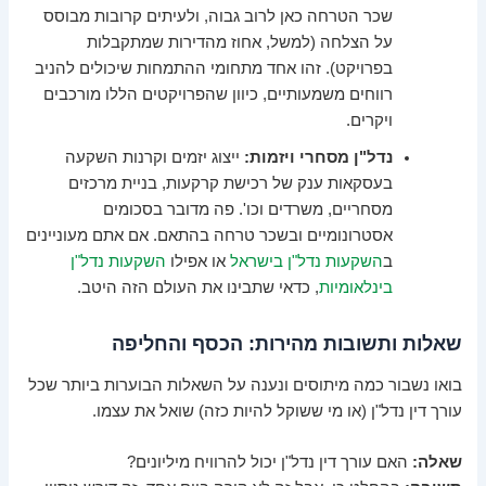
שכר הטרחה כאן לרוב גבוה, ולעיתים קרובות מבוסס
על הצלחה (למשל, אחוז מהדירות שמתקבלות
בפרויקט). זהו אחד מתחומי ההתמחות שיכולים להניב
רווחים משמעותיים, כיוון שהפרויקטים הללו מורכבים
ויקרים.
נדל"ן מסחרי ויזמות:
ייצוג יזמים וקרנות השקעה
בעסקאות ענק של רכישת קרקעות, בניית מרכזים
מסחריים, משרדים וכו'. פה מדובר בסכומים
אסטרונומיים ובשכר טרחה בהתאם. אם אתם מעוניינים
ב
השקעות נדל"ן בישראל
או אפילו
השקעות נדל"ן
בינלאומיות
, כדאי שתבינו את העולם הזה היטב.
שאלות ותשובות מהירות: הכסף והחליפה
בואו נשבור כמה מיתוסים ונענה על השאלות הבוערות ביותר שכל
עורך דין נדל"ן (או מי ששוקל להיות כזה) שואל את עצמו.
שאלה:
האם עורך דין נדל"ן יכול להרוויח מיליונים?