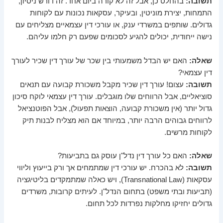
תשובה:
בהחלט כן, אבל זה לא קורה ביום אחד. זה דורש ניסיון,
התמחות, יצירת מוניטין, ובעיקר, עסקאות נכונות עם לקוחות
גדולים. שותפים במשרדי ענק, או עורכי דין עצמאיים מצליחים עם
נישה ייחודית, יכולים להגיע לסכומים שפעם רק חלמו עליהם.
שאלה:
האם יש הבדל משמעותי בין שכר של עורך דין שכיר לעורך
דין עצמאי?
תשובה:
עצום! עורך דין שכיר מקבל משכורת קבועה עם תנאים
סוציאליים, אבל הרווחים שלו מוגבלים. עורך דין עצמאי לוקח סיכון
גדול יותר (אין משכורת קבועה, הוצאות תפעול), אבל הפוטנציאל
לרווחים גבוהים הרבה יותר, במיוחד אם הוא מצליח לבנות תיק
לקוחות מרשים.
שאלה:
האם כל עורך דין נדל"ן עוסק גם בתביעות?
תשובה:
לא בהכרח. יש עורכי דין שמתמחים אך ורק בייעוץ וליווי
עסקאות (Transnational Law), ויש כאלה שמתמקדים בליטיגציה
(תביעות ובתי משפט) בתחום הנדל"ן. לעיתים קרובות, משרדים
גדולים יחזיקו מחלקות נפרדות לכל תחום.