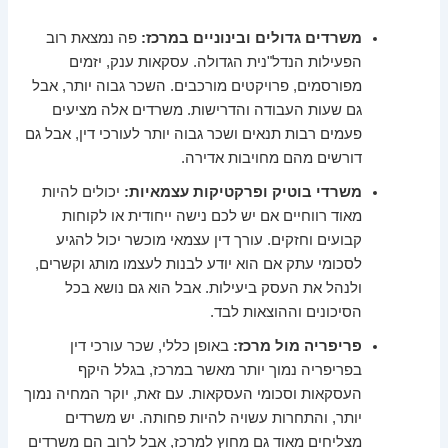
משרדים גדולים ובינוניים במרכז:
פה נמצאת רוב
הפעילות הנדל"נית הגדולה. עסקאות ענק, יזמים
מפורסמים, פרויקטים מורכבים. השכר גבוה יותר, אבל
גם שעות העבודה והדרישות. משרדים אלה מציעים
פעמים רבות תנאים ושכר גבוה יותר לעורכי דין, אבל גם
דורשים מהם מחויבות אדירה.
משרדי בוטיק ופרקטיקות עצמאיות:
יכולים להיות
מאוד רווחיים אם יש לכם נישה ייחודית או לקוחות
קבועים וחזקים. עורך דין עצמאי מוכשר יכול להגיע
לסכומי עתק אם הוא יודע לבנות לעצמו מותג וקשרים,
ולנהל את העסק ביעילות. אבל הוא גם נושא בכל
הסיכונים וההוצאות לבד.
פריפריה מול מרכז:
באופן כללי, שכר עורכי דין
בפריפריה נמוך יותר מאשר במרכז, בגלל היקף
העסקאות וסכומי העסקאות. עם זאת, יוקר המחיה נמוך
יותר, והתחרות עשויה להיות פחותה. יש משרדים
מצליחים מאוד גם מחוץ למרכז, אבל לרוב הם משרדים