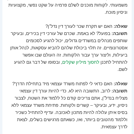
משמעותי. לקוחות מוכנים לשלם פרמיה על שקט נפשי, מקצועיות
וניסיון מוכח.
שאלה:
האם יש תקרת שכר לעורך דין נדל"ן?
תשובה:
בפועל? לא באמת. שכרם של עורכי דין בכירים, ובעיקר
שותפים מנהלים במשרדים גדולים, יכול להגיע לסכומים
אסטרונומיים. זה תלוי ביכולת שלהם להביא עסקאות, לנהל אותן
ביעילות, וליצור ערך עבור הלקוחות. זה העולם שבו אפשר
להתחיל לתכנן
לחסוך מיליון שקלים
, ובסופו של דבר גם להגיע
לשם.
שאלה:
האם כדאי לי לפתוח משרד עצמאי מיד בתחילת הדרך?
תשובה:
לרוב, התשובה היא לא. כדי להיות עורך דין עצמאי
מצליח בנדל"ן, אתם צריכים קודם כל ללמוד את השטח, לצבור
ניסיון, ידע, ובעיקר – קשרים ולקוחות. פתיחת משרד עצמאי ללא
בסיס איתן עלולה להיות מתכון לאכזבה. עדיף להתחיל כשכיר
וללמוד מהטובים ביותר, ואז, כשאתם מרגישים בשלים, לצאת
לדרך עצמאית.