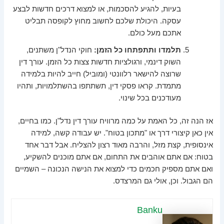
בעיות, להגיע להסכמות, או למצוא דרכים חדשות לבצע
עסקה. היכולת שלכם לחשוב מחוץ לקופסה תבליט
אתכם מעל כולם.
תלמדו ותתפתחו כל הזמן:
חוקי הנדל"ן משתנים,
השוק דינמי, ורגולציות חדשות צצות כל הזמן. עורך דין
שרוצה להישאר רלוונטי (ומוביל) חייב להיות בלמידה
מתמדת. קראו פסקי דין, תשתתפו בהשתלמויות, ותהיו
מעודכנים בכל שינוי.
אז הנה זה, כל האמת על כמה מרוויח עורך דין נדל"ן. כמו בחיים,
אין כאן קיצורי דרך או "מתכון בטוח". יש עבודה קשה, למידה
אינסופית, קצת מזל, והרבה מאוד רצון להצליח. אבל דבר אחד
בטוח: אם אתם אוהבים את התחום, אם אתם מוכנים להשקיע,
ואם אתם מספיק חכמים כדי למצוא את הנישה הנכונה – השמיים
הם הגבול. וכן, אולי גם המרצדס.
Banku