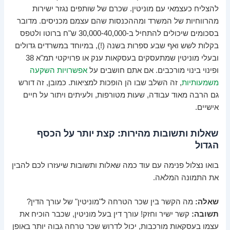
להצליח כעצמאי עם מוניטין. שכרם של שותפים נגזר ישירות
מהרווחיות של המשרד ומההכנסות שהם עצמם מכניסים. מדובר
בסכומים שיכולים להתחיל ב-30,000-40,000 ש"ח ברוטו ולטפס
בקלות לשש ואף שבע ספרות בשנה (!), במיוחד במשרדים גדולים
ובעלי מוניטין שמתעסקים בעסקאות ענק או פרויקטי תמ"א 38
ופינוי בינוי מורכבים. אם אתם חושבים על
אפשרויות השקעה
משמעותיות
, זה השלב שבו הן הופכות למציאות. כמובן, זה דורש
גם הרבה מאוד עבודה, שעות מטורפות, ולעיתים ויתור על חיים
אישיים.
שאלות ותשובות מהירות: קצת יותר על הכסף
הגדול
בואו נצלול פנימה עם עוד כמה שאלות ותשובות שיעזרו לכם להבין
את התמונה המלאה.
שאלה:
מה הקשר בין שכר הטרחה ל"מוניטין" של עורך הדין?
תשובה:
קשר ישיר וחזק! עורך דין בעל מוניטין, שכבר הוכיח את
עצמו בעסקאות מורכבות, יכול לדרוש שכר טרחה גבוה יותר באופן