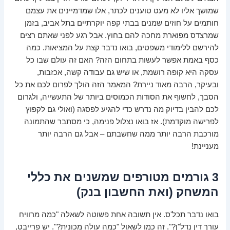
שמושך אליו לא מעט טוענים לכתר, אלו שמדמיינים את עצמם
חותמים על חוזים שמנים בבתי קפה יוקרתיים בתל אביב, בזמן
שמרצדס מפוארת מחכה להם בחוץ. אבל רגע לפני שאתם רצים
להירשם ללימודי משפטים, בואו נדבר קצת על המציאות. כמה
כסף באמת אפשר לעשות בתחום הזה? האם זה עולם שבו כל
עסקה היא קופה רושמת, או שיש גם עבודה קשה, אכזבות,
ובעיקר, הרבה מאוד ניירת? המאמר הזה הולך לפרום לכם את כל
הסבך, לחשוף את הסודות הכמוסים ביותר של התעשייה, ולגרום
לכם להבין בדיוק מה נדרש כדי להגיע לפסגה (ואולי גם לקפוץ
לפרישה מוקדמת). אז בואו נצלול פנימה, כי מסתבר שהתמונה
מורכבת הרבה יותר ממה שחשבתם – אבל גם הרבה יותר
מעניינת!
3 גורמים מטורפים שמשנים את כללי
המשחק (ואת החשבון בנק)
בואו נדבר תכל'ס. אין תשובה אחת פשוטה לשאלה "כמה מרוויח
עורך דין נדל"ן?". זה כמו לשאול "כמה עולה מכונית?". יש פרייבט,