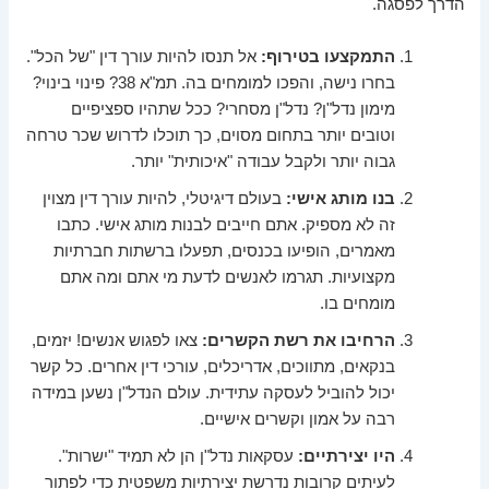
הדרך לפסגה.
התמקצעו בטירוף:
אל תנסו להיות עורך דין "של הכל".
בחרו נישה, והפכו למומחים בה. תמ"א 38? פינוי בינוי?
מימון נדל"ן? נדל"ן מסחרי? ככל שתהיו ספציפיים
וטובים יותר בתחום מסוים, כך תוכלו לדרוש שכר טרחה
גבוה יותר ולקבל עבודה "איכותית" יותר.
בנו מותג אישי:
בעולם דיגיטלי, להיות עורך דין מצוין
זה לא מספיק. אתם חייבים לבנות מותג אישי. כתבו
מאמרים, הופיעו בכנסים, תפעלו ברשתות חברתיות
מקצועיות. תגרמו לאנשים לדעת מי אתם ומה אתם
מומחים בו.
הרחיבו את רשת הקשרים:
צאו לפגוש אנשים! יזמים,
בנקאים, מתווכים, אדריכלים, עורכי דין אחרים. כל קשר
יכול להוביל לעסקה עתידית. עולם הנדל"ן נשען במידה
רבה על אמון וקשרים אישיים.
היו יצירתיים:
עסקאות נדל"ן הן לא תמיד "ישרות".
לעיתים קרובות נדרשת יצירתיות משפטית כדי לפתור