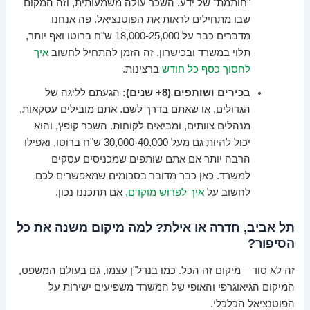
"חותמת" של ידע. השכר עולה משמעותית, וזה המקום
שבו מתחילים לראות את הפוטנציאל. פה אנחנו
מדברים כבר על 18,000-25,000 ש"ח ברוטו ואף יותר,
תלוי במשרד ובכישרון. זה הזמן להתחיל לחשוב
איך
לחסוך כסף כל חודש
ברצינות.
בכירים ושותפים (8+ שנים):
הגעתם לליגה של
הגדולים, או שאתם בדרך לשם. אתם מובילים עסקאות,
מנהלים צוותים, ומביאים לקוחות. השכר קופץ, והוא
יכול להיות גם מעל 30,000-40,000 ש"ח ברוטו, ואפילו
הרבה יותר אם אתם שותפים שמכניסים עסקים
למשרד. כאן כבר מדובר בסכומים שמאפשרים לכם
לחשוב על
איך לפרוש מוקדם
, אם תתכננו נכון.
תל אביב, חדרה או אילת? למה מיקום משנה את כל
הסיפור?
זה לא סוד – מיקום זה הכל. כמו בנדל"ן עצמו, גם בעולם המשפט,
המיקום הגיאוגרפי והאופי של המשרד משפיעים ישירות על
הפוטנציאל הכלכלי.