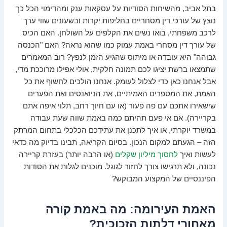
בתל אביב, מהשיחות הסודיות על עסקאות ענק ומהדימוי הכל כך
נוצץ של עורכי דין מסחריים בחליפות יקרות ובשעונים שווי ערך
לרכב משפחתי, בואו נשים את הקלפים על השולחן. האם הכיס
של עורך דין מסחרי באמת עמוק כמו שהוא נראה? האם "הכנסה
גבוהה" היא עובדה או מיתוס שהגיע הזמן לנפץ? רוב המאמרים
שתמצאו ברשת יציגו לכם תמונה חלקית, אולי אפילו מרוככת מדי,
אבל אנחנו כאן כדי לצלול לעומק. אנחנו הולכים לחשוף את כל
האמת, את המספרים האמיתיים, את הניואנסים ואת הפערים
שישאירו אתכם עם פה פעור (או עם חיוך רחב, תלוי איפה אתם
בקריירה). אם אי פעם תהיתם כמה באמת שווה שעת עבודה
במשרד יוקרתי, או איך לתכנן את עתידכם הכלכלי בתחום המרתק
הזה – הגעתם למקום הנכון. בסיום הקריאה, תבינו בדיוק מה כדאי
לעשות ואיך
לחסוך מיליון שקלים
(או הרבה יותר) בעזרת קריירה
נכונה, ולא תרגישו צורך לחזור לגוגל. מוכנים לגלות את הסודות
הפיננסיים של המקצוע המבוקש?
האמת העירומה: מה באמת קורה
מאחורי דלתות הזכוכית?