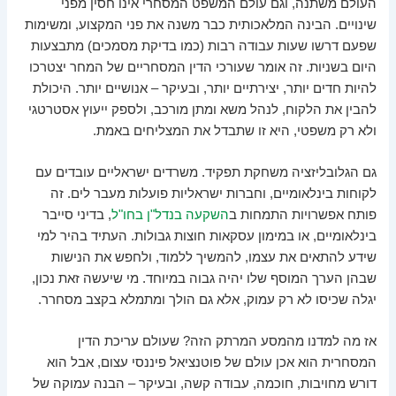
העולם משתנה, וגם עולם המשפט המסחרי אינו חסין מפני
שינויים. הבינה המלאכותית כבר משנה את פני המקצוע, ומשימות
שפעם דרשו שעות עבודה רבות (כמו בדיקת מסמכים) מתבצעות
היום בשניות. זה אומר שעורכי הדין המסחריים של המחר יצטרכו
להיות חדים יותר, יצירתיים יותר, ובעיקר – אנושיים יותר. היכולת
להבין את הלקוח, לנהל משא ומתן מורכב, ולספק ייעוץ אסטרטגי
ולא רק משפטי, היא זו שתבדל את המצליחים באמת.
גם הגלובליזציה משחקת תפקיד. משרדים ישראליים עובדים עם
לקוחות בינלאומיים, וחברות ישראליות פועלות מעבר לים. זה
פותח אפשרויות התמחות ב
השקעה בנדל"ן בחו"ל
, בדיני סייבר
בינלאומיים, או במימון עסקאות חוצות גבולות. העתיד בהיר למי
שידע להתאים את עצמו, להמשיך ללמוד, ולחפש את הנישות
שבהן הערך המוסף שלו יהיה גבוה במיוחד. מי שיעשה זאת נכון,
יגלה שכיסו לא רק עמוק, אלא גם הולך ומתמלא בקצב מסחרר.
אז מה למדנו מהמסע המרתק הזה? שעולם עריכת הדין
המסחרית הוא אכן עולם של פוטנציאל פיננסי עצום, אבל הוא
דורש מחויבות, חוכמה, עבודה קשה, ובעיקר – הבנה עמוקה של