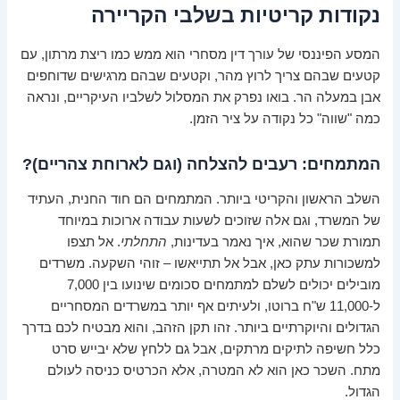
נקודות קריטיות בשלבי הקריירה
המסע הפיננסי של עורך דין מסחרי הוא ממש כמו ריצת מרתון, עם
קטעים שבהם צריך לרוץ מהר, וקטעים שבהם מרגישים שדוחפים
אבן במעלה הר. בואו נפרק את המסלול לשלביו העיקריים, ונראה
כמה "שווה" כל נקודה על ציר הזמן.
המתמחים: רעבים להצלחה (וגם לארוחת צהריים)?
השלב הראשון והקריטי ביותר. המתמחים הם חוד החנית, העתיד
של המשרד, וגם אלה שזוכים לשעות עבודה ארוכות במיוחד
תמורת שכר שהוא, איך נאמר בעדינות,
התחלתי
. אל תצפו
למשכורות עתק כאן, אבל אל תתייאשו – זוהי השקעה. משרדים
מובילים יכולים לשלם למתמחים סכומים שינועו בין 7,000
ל-11,000 ש"ח ברוטו, ולעיתים אף יותר במשרדים המסחריים
הגדולים והיוקרתיים ביותר. זהו תקן הזהב, והוא מבטיח לכם בדרך
כלל חשיפה לתיקים מרתקים, אבל גם ללחץ שלא יבייש סרט
מתח. השכר כאן הוא לא המטרה, אלא הכרטיס כניסה לעולם
הגדול.