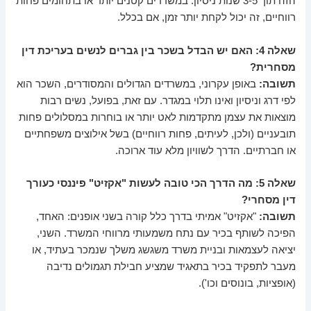
הזה תוך 3-5 שנות ניסיון. במשרדים קטנים יותר או בתחומים פחות
רווחיים, זה יכול לקחת יותר זמן, אם בכלל.
שאלה 4: האם יש הבדל בשכר בין גברים לנשים בעריכת דין
מסחרית?
תשובה:
באופן עקרוני, במשרדים הגדולים והמסודרים, השכר הוא
לפי דרג וניסיון ואינו תלוי במגדר. עם זאת, בפועל, נשים רבות
מוצאות את עצמן מתקדמות לאט יותר או בוחרות במסלולים פחות
תובעניים (ולכן, לעיתים, פחות רווחיים) בשל אילוצים משפחתיים
או חברתיים. הדרך לשוויון מלא עוד ארוכה.
שאלה 5: מה הדרך הכי טובה לעשות "אקזיט" פיננסי כעורך
דין מסחרי?
תשובה:
"אקזיט" אמיתי בדרך כלל קורה בשני אופנים: האחד,
הפיכה לשותף בכיר עם נתח משמעותי מרווחי המשרד. השני,
יציאה לעצמאות ובניית משרד משגשג משלך שנמכר בעתיד, או
מעבר לתפקיד בכיר בתאגיד שמציע חבילת תגמולים נדיבה
(אופציות, בונוסים וכו').