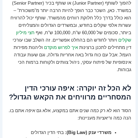
להפוך לשותף (Junior Partner) או שותף בכיר (Senior Partner)
במשרד. כאן, השכר כבר הופך להיות הרבה יותר מ"משכורת" –
הוא כולל בדרך כלל חלוקת רווחים מהמשרד. שותף יכול להרוויח
עשרות אלפי שקלים בחודש, ובמשרדים הגדולים והמצליחים
ביותר, סכומים של 60,000 ש"ח, 100,000 ש"ח, ואף
חצי מיליון
שקלים
ויותר לחודש הם בהחלט אפשריים. זה השלב שבו עורכי
דין מתחילים לתכנן ברצינות
איך לפרוש מוקדם
וליהנות מפירות
העמל. אבל עם כוח גדול באה אחריות גדולה, וגם שעות עבודה
אינסופיות של פיתוח עסקי, ניהול צוותים ולקוחות ברמות הכי
גבוהות.
לא הכל זה יוקרה: איפה עורכי הדין
המסחריים מרוויחים את הקאש הגדול?
הסוד הוא לא רק כמה שנים אתם במקצוע, אלא גם
איפה
אתם בו.
הנה כמה וריאציות מעניינות:
משרדי ענק (Big Law):
בתי הדין הגדולים