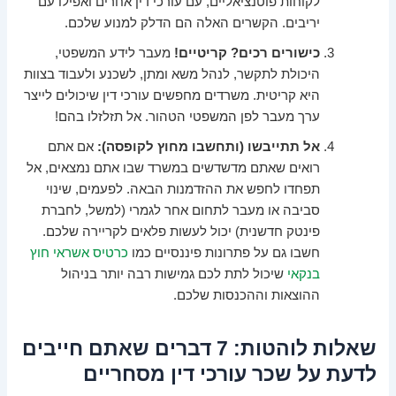
לקוחות פוטנציאליים, עם עורכי דין אחרים ואפילו עם
יריבים. הקשרים האלה הם הדלק למנוע שלכם.
כישורים רכים? קריטיים!
מעבר לידע המשפטי,
היכולת לתקשר, לנהל משא ומתן, לשכנע ולעבוד בצוות
היא קריטית. משרדים מחפשים עורכי דין שיכולים לייצר
ערך מעבר לפן המשפטי הטהור. אל תזלזלו בהם!
אל תתייבשו (ותחשבו מחוץ לקופסה):
אם אתם
רואים שאתם מדשדשים במשרד שבו אתם נמצאים, אל
תפחדו לחפש את ההזדמנות הבאה. לפעמים, שינוי
סביבה או מעבר לתחום אחר לגמרי (למשל, לחברת
פינטק חדשנית) יכול לעשות פלאים לקריירה שלכם.
חשבו גם על פתרונות פיננסיים כמו
כרטיס אשראי חוץ
בנקאי
שיכול לתת לכם גמישות רבה יותר בניהול
ההוצאות וההכנסות שלכם.
שאלות לוהטות: 7 דברים שאתם חייבים
לדעת על שכר עורכי דין מסחריים