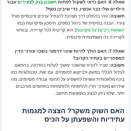
שאלה 6: האם כדאי לשקול לפתוח
חשבון בנק לצעירים
עבור
הילדים שלי כבר עכשיו, כדי שיבינו כסף?
תשובה:
זוהי בהחלט דרך מצוינת להנחיל ערכים פיננסיים מגיל
צעיר. הבנה בסיסית של ניהול כספים, חיסכון ופיקדונות (כמו
השוואת ריביות על פקדונות
) היא קריטית לכל קריירה, ובוודאי
לקריירה כה משמעותית פיננסית.
שאלה 7: האם הולך להיות שינוי דרמטי בשכר עורכי הדין
המסחריים בעתיד הקרוב?
תשובה:
סביר להניח שהשכר ימשיך לעלות בהדרגה, בהתאם
לגידול הכללי במשק ולביקוש למומחים. עם זאת, טכנולוגיות כמו
בינה מלאכותית עשויות להשפיע על תחומי עבודה מסוימים, מה
שידרוש מעורכי הדין להתפתח ולהתמחות בתחומים מורכבים
יותר, שלא ניתן לבצע באמצעות מחשב.
האם השוק משקר? הצצה למגמות
עתידיות והשפעתן על הכיס