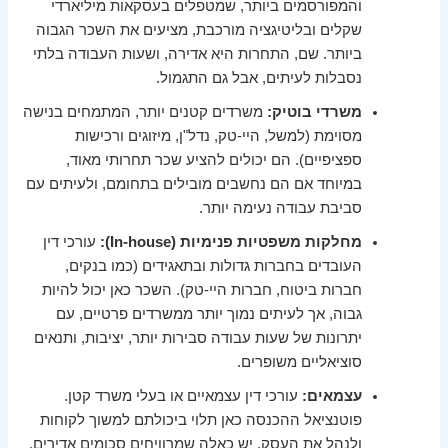
והמפורסמים ביותר, שמטפלים בעסקאות מיליארדי
שקלים ובליטיגציה מורכבת, מציעים את השכר הגבוה
ביותר. שם, התחרות היא אדירה, ושעות העבודה בלתי
נסבלות לעיתים, אבל גם התגמול.
משרדי בוטיק:
משרדים קטנים יותר, המתמחים בנישה
מסוימת (למשל, היי-טק, נדל"ן, מיזוגים ורכישות
ספציפיים). הם יכולים להציע שכר תחרותי מאוד,
במיוחד אם הם נחשבים מובילים בתחומם, ולעיתים עם
סביבת עבודה נעימה יותר.
מחלקות משפטיות פנימיות (In-house):
עורכי דין
העובדים בחברות גדולות ובתאגידים (כמו בנקים,
חברות ביטוח, חברות היי-טק). השכר כאן יכול להיות
גבוה, אך לעיתים נמוך יותר ממשרדים פרטיים, עם
יתרונות של שעות עבודה סבירות יותר, יציבות, ותנאים
סוציאליים משופרים.
עצמאים:
עורכי דין עצמאיים או בעלי משרד קטן.
פוטנציאל ההכנסה כאן תלוי ביכולתם למשוך לקוחות
ולנהל את העסק. יש כאלה שמרוויחים סכומים אדירים,