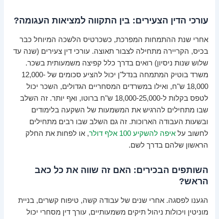
עורכי הדין הצעירים: בין התקווה למציאות העגומה?
אחרי שנת ההתמחות המפרכת, כשכרטיס הלשכה המיוחל כבר
בכיס, הקריירה מתחילה לצבור תאוצה. עורכי דין צעירים (שנה עד
שלוש שנות ניסיון) רואים בדרך כלל קפיצה משמעותית בשכר.
משרד בוטיק המתמחה בנדל"ן יכול להציע סכומים של 12,000-
18,000 ש"ח, ואילו במשרדים המסחריים הגדולים, השכר יכול
לטפס בקלות ל-18,000-25,000 ש"ח ברוטו, ואף יותר. זה השלב
שבו מתחילים להרגיש את המשמעות של השקעה בלימודים
ובשעות העבודה הארוכות. זה גם השלב שבו רבים מתחילים
לחשוב על
איפה להשקיע 100 אלף דולר
, או לפחות את החלק
הראשון שלהם בדרך לשם.
השותפים הבכירים: האם זה שווה את כל כאב
הראש?
הגענו לפסגה. אחרי שנים של עבודה קשה, טיפוח קשרים, בניית
מוניטין ויכולות ניהול תיקים משמעותיים, עורך דין מסחרי יכול