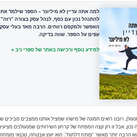
למה אתה עדיין לא מיליונר
– הספר שילמד אתכ
להתנהל נכון עם כסף, לנהל עסק בצורה "רזה" 
האפשר ולמקסם רווחים. הרבה מאד בעלי עסקי
עפים על הספר. שווה בדיקה.
למידע נוסף ורכישה באתר של ספרי ניב »
עולן, רובנו רואים תמונה של מישהו שמציל אותנו ממצבים מביכים ש
 זה נכון, אבל זו רק קצה המפתח של קרחון השירותים שמנעולנים מציעים
וא הרבה יותר מאשר "פותח דלתות". הוא יועץ אבטחה, טכנאי מומחה