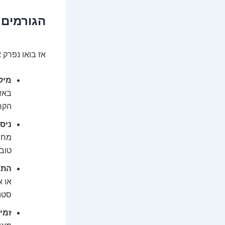
הגורמים 
אז בואו נפרק 
מיקו
באזו
הקרי
ניסי
מחיר
טובו
התמ
או א
סטנד
זמינ