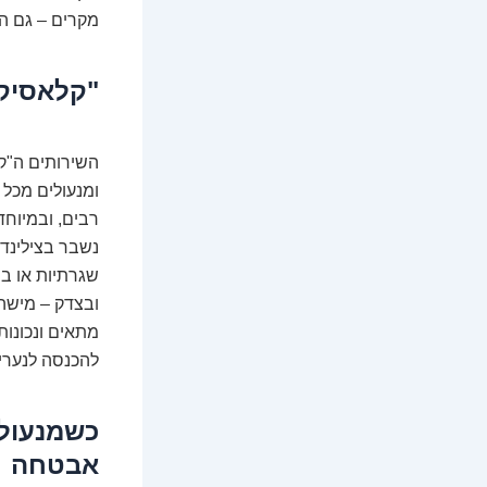
מקרים – גם ה
"קלאסיקות
השירותים ה"ק
ומנעולים מכל 
רבים, ובמיוחד
שגרתיות או בח
ובצדק – מישהו
להכנסה לנערים בגיל 14, אבל כדי להגיע למקצועי
כשמנעולן
אבטחה