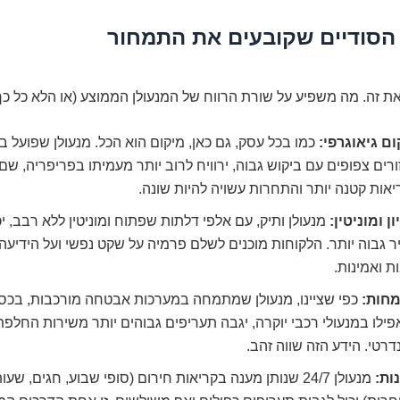
הסודיים שקובעים את התמחור
את זה. מה משפיע על שורת הרווח של המנעולן הממוצע (או הלא כל כ
ם גיאוגרפי:
כמו בכל עסק, גם כאן, מיקום הוא הכל. מנעולן שפועל ב
רים צפופים עם ביקוש גבוה, ירוויח לרוב יותר מעמיתו בפריפריה, שם
אות קטנה יותר והתחרות עשויה להיות שונה.
ון ומוניטין:
מנעולן ותיק, עם אלפי דלתות שפתוח ומוניטין ללא רבב, י
 גבוה יותר. הלקוחות מוכנים לשלם פרמיה על שקט נפשי ועל הידיעה
ת ואמינות.
חות:
כפי שציינו, מנעולן שמתמחה במערכות אבטחה מורכבות, בכספ
פילו במנעולי רכבי יוקרה, יגבה תעריפים גבוהים יותר משירות החלפת
רטי. הידע הזה שווה זהב.
ות:
מנעולן 24/7 שנותן מענה בקריאות חירום (סופי שבוע, חגים, שע