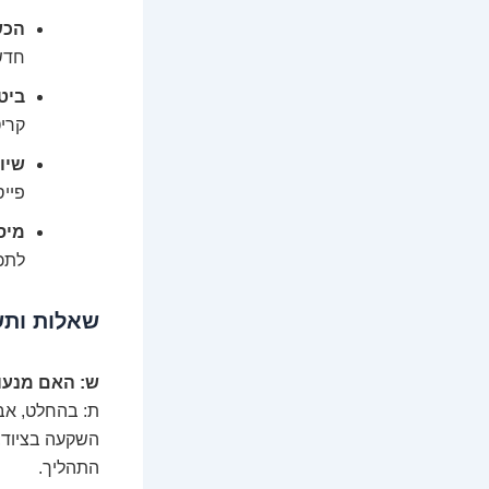
הכש
חדשו
ביט
קריט
שיוו
פייס
מיס
לתכ
שאלות ותשו
ש: האם מנעול
ת: בהחלט, אבל
השקעה בציוד, 
התהליך.