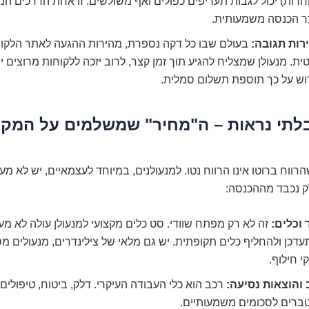
רות) יכול לגבות תעריפים כפולים ואף משולשים. זו אחת הדרכים המ
צר הכנסה משמעותית.
רות תגובה:
בעולם שבו כל דקה נספרת, מהירות ההגעה לאתר הלקוח
ית. מנעולן שמצליח להגיע תוך זמן קצר, לרוב יזכה ללקוחות מרוצים יות
וש על כך תוספת תשלום סמלית.
לתי נראות – ה"מחיר" שמשלמים על המקצ
הרווח ברוטו אינו הרווח נטו. למנעולנים, במיוחד לעצמאיים, יש לא מע
ק נכבד מההכנסה:
 וכלים:
זה לא רק מפתח שוודי. סט כלים מקצועי למנעולן עולה לא מעט
דכן ולהחליף כלים תקופתית. יש גם מלאי של צילינדרים, מנעולים מס
י חילוף.
 והוצאות נסיעה:
רכב הוא כלי העבודה העיקרי. דלק, ביטוח, טיפולים
ברים לסכומים משמעותיים.