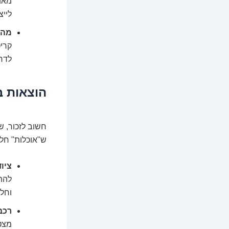
מאוח
ליי
מהי
קריט
לדר
הוצאות ב
חשוב לזכור, ש
ש"אוכלות" חל
ציוד
להתע
וחלק
רכב
מצט