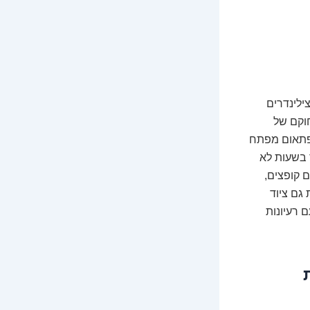
ילינדרים
חוקם של
 ופתאום מפתח
 את הבעיה, ועכשיו! הזמינות 24/7, במיוחד בשעות לא
 קופצים,
 גם ציוד
 יתחיל עם רעיונות