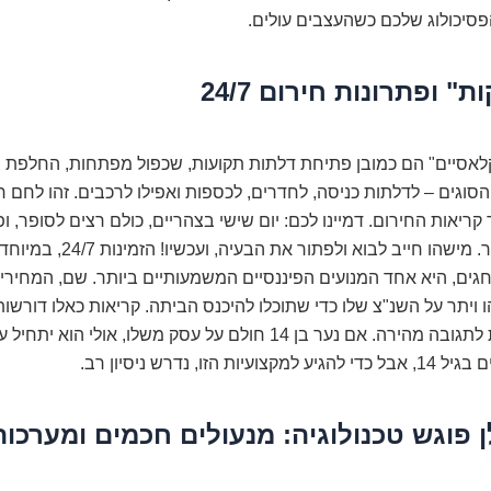
פסיכולוג שלכם כשהעצבים עולים.
" ופתרונות חירום 24/7
לאסיים" הם כמובן פתיחת דלתות תקועות, שכפול מפתחות, החלפת צ
הסוגים – לדלתות כניסה, לחדרים, לכספות ואפילו לרכבים. זהו לחם 
 קריאות החירום. דמיינו לכם: יום שישי בצהריים, כולם רצים לסופר,
נשבר בצילינדר. מישהו חייב לבוא ולפתור
גים, היא אחד המנועים הפיננסיים המשמעותיים ביותר. שם, המחירים
 ויתר על השנ"צ שלו כדי שתוכלו להיכנס הביתה. קריאות כאלו דורשות
מתאים ונכונות לתגובה מהירה. אם נער בן 14 חולם על עסק משלו, אולי הוא
ות הזו, נדרש ניסיון רב.
 פוגש טכנולוגיה: מנעולים חכמים ומערכות