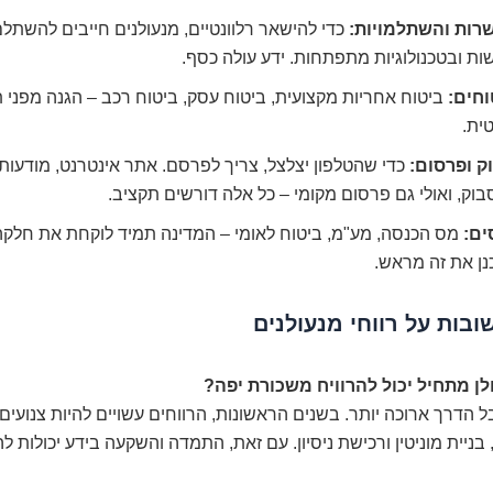
רות והשתלמויות:
כדי להישאר רלוונטיים, מנעולנים חייבים להשתל
ת ובטכנולוגיות מתפתחות. ידע עולה כסף.
וחים:
ביטוח אחריות מקצועית, ביטוח עסק, ביטוח רכב – הגנה מפני 
ית.
ק ופרסום:
כדי שהטלפון יצלצל, צריך לפרסם. אתר אינטרנט, מודעות 
בוק, ואולי גם פרסום מקומי – כל אלה דורשים תקציב.
ים:
מס הכנסה, מע"מ, ביטוח לאומי – המדינה תמיד לוקחת את חלקה,
נן את זה מראש.
בות על רווחי מנעולנים
ן מתחיל יכול להרוויח משכורת יפה?
 הדרך ארוכה יותר. בשנים הראשונות, הרווחים עשויים להיות צנועים 
בניית מוניטין ורכישת ניסיון. עם זאת, התמדה והשקעה בידע יכולות ל