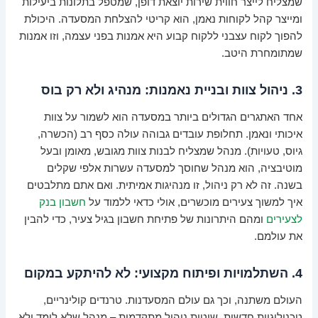
שמצליח לייצר חווית שירות יוצאת דופן, שמטפל בתלונות ביעילות
ומייצר קהל לקוחות נאמן, הוא קריטי להצלחת המסעדה. היכולת
להפוך לקוח עצבני ללקוח קבוע היא אמנות בפני עצמה, וזו אמנות
שמתומחרת היטב.
3. ניהול צוות ובניית נאמנות: מנהיג ולא רק בוס
אחד האתגרים הגדולים ביותר במסעדה הוא לשמור על צוות
איכותי ונאמן. תחלופת עובדים גבוהה עולה כסף רב (הכשרה,
גיוס, טעויות). מנהל שמצליח לבנות צוות מגובש, מאומן ובעל
מוטיבציה, הוא מנהל שחוסך למסעדה עשרות אלפי שקלים
בשנה. זה לא רק ניהול, זו מנהיגות אמיתית. ואם אתם מתלבטים
איך למשוך צעירים מוכשרים, אולי כדאי ללמוד על
חשבון בנק
לצעירים
ומהם היתרונות של פתיחת חשבון בגיל צעיר, כדי להבין
את עולמם.
4. השתלמויות ופיתוח מקצועי: לא להיתקע במקום
העולם משתנה, וכך גם עולם המסעדנות. טרנדים קולינריים,
טכנולוגיות חדשות, שיטות ניהול מתקדמות – מנהל שלא לומד ולא