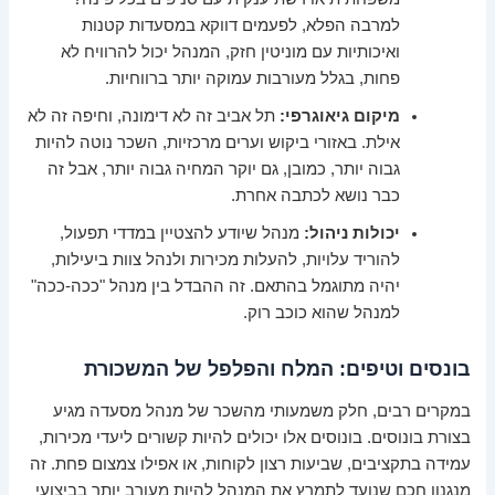
למרבה הפלא, לפעמים דווקא במסעדות קטנות
ואיכותיות עם מוניטין חזק, המנהל יכול להרוויח לא
פחות, בגלל מעורבות עמוקה יותר ברווחיות.
מיקום גיאוגרפי:
תל אביב זה לא דימונה, וחיפה זה לא
אילת. באזורי ביקוש וערים מרכזיות, השכר נוטה להיות
גבוה יותר, כמובן, גם יוקר המחיה גבוה יותר, אבל זה
כבר נושא לכתבה אחרת.
יכולות ניהול:
מנהל שיודע להצטיין במדדי תפעול,
להוריד עלויות, להעלות מכירות ולנהל צוות ביעילות,
יהיה מתוגמל בהתאם. זה ההבדל בין מנהל "ככה-ככה"
למנהל שהוא כוכב רוק.
בונסים וטיפים: המלח והפלפל של המשכורת
במקרים רבים, חלק משמעותי מהשכר של מנהל מסעדה מגיע
בצורת בונוסים. בונוסים אלו יכולים להיות קשורים ליעדי מכירות,
עמידה בתקציבים, שביעות רצון לקוחות, או אפילו צמצום פחת. זה
מנגנון חכם שנועד לתמרץ את המנהל להיות מעורב יותר בביצועי