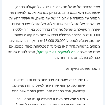
שכר הבסיס של מנהל מסעדה יכול לנוע על סקאלה רחבה,
שמושפעת מלא מעט גורמים. בדיוק כמו שאי אפשר להשוות את
המחיר של מסעדת פועלים לזו של שף מישלן, אי אפשר להשוות
את השכר של מנהל פאב שכונתי לזה של מנהל רשת מסעדות
יוקרה. הסקאלה בישראל מתחילה בדרך כלל באזור ה-8,000-
10,000 ש"ח למנהל בתחילת דרכו או במסעדה קטנה ופחות
עמוסה, ויכולה לטפס ל-15,000-20,000 ש"ח ואף יותר למנהלים
מנוסים ברשתות גדולות או במסעדות מצליחות מאוד. כמובן, אם
אתם מחפשים
איפה להשקיע 200 אלף שקל
, סביר להניח שאתם
כבר לא בשלב השכר ההתחלתי.
השכר מושפע בעיקר מ:
ניסיון:
ככל שהמנהל צבר יותר שנות ותק וכיסאות
שהוחלפו, כך הוא שווה יותר למעסיק. זה נשמע כמו
קלישאה, אבל במקרה הזה, ניסיון באמת שווה כסף.
סוג המסעדה:
האם זו מסעדה קטנה עם אווירה
משפחתית או רשת ענקית עם סניפים בכל פינה?