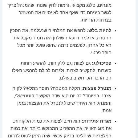
מונחים, סלנג מקצועי, ורמות לחץ שונות, שהמנהל צריך
לגשר ביניהם כדי שאף אחד לא יסיים את המשמר
בצרחות הדדיות.
להיות בלש:
לחפש את המלחייה שנעלמה, את הסכין
החסרה, או למה דווקא השולחן הזה תמיד מקבל את
האוכל אחרון. לפעמים נדמה שהוא פועל יותר מכל
חוקר פרטי.
פסיכולוג:
גם לצוות וגם ללקוחות. להרגיע רוחות
סוערות, להקשיב לצרות, ולגרום לכולם להרגיש כאילו
הם הדבר הכי חשוב בעולם.
מנטרל פצצות:
תקלה במטבח? חוסר במלאי? לקוח
עצבני במיוחד? כל יום הוא שדה מוקשים פוטנציאלי,
והמנהל הוא היחיד שיכול לנטרל את הפצצות בזמן
אמת.
מגדת עתידות:
הוא חייב לצפות את כמות הלקוחות,
את מזג האוויר, את התפריט המבוקש ביותר ואת כמות
המלצריות שיחליטו בדיוק עכשיו שזה הזמן לטוס לדרום