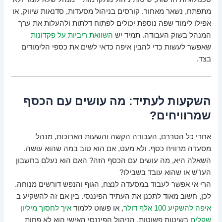
מתפתח, נשאר מאחור. קורסים בניהול מסעדות, סדנאות שיווק, או
אפילו לימוד שפה נוספת יכולים לפתוח דלתות ולהעלות את ערך
המנהל בשוק העבודה. תמיד יש
השוואת ריביות על פקדונות
שאפשר לעשות כדי להבין איפה כדאי לשים את כספי הלימודים
בצד.
השקעות לעתיד: מה עושים עם הכסף
שמרוויחים?
אחרי כל הטררם, העבודה הקשה והשעות הארוכות, מנהל
מסעדה מרוויח כסף. ולא מעט, אם הוא טוב במה שהוא עושה.
השאלה היא, מה עושים עם הכסף הזה? האם הוא נעלם בחשבון
העו"ש או שהוא עובד בשבילו?
הרי אי אפשר לעבוד במסעדה לנצח, הגוף והנפש דורשים מנוחה.
לכן, חשוב מאוד לתכנן את העתיד הפיננסי. בין אם זה להשקיע ב
איפה להשקיע 100 אלף דולר
, או פשוט ללמוד
איך לחסוך מיליון
שקלים
בשיטות פשוטות, הניהול הפיננסי האישי הוא לא פחות