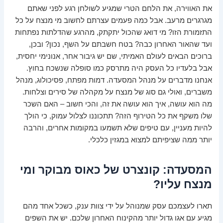
את האווירה, את הלחם הטרי שמגיע לשולחן רגע לפני שאתם
מגרגרים מרעב. אבל כמה פעמים עצרתם לחשוב מי מנצח על כל
התזמורת הזו? מי דואג שהכול יתקתק, מהרגע שהדלתות נפתחות
ועד שהאור האחרון כבה? בטח חשבתם על השף, נכון? ובכן,
ברוכים הבאים לעולם האמיתי, שם יש גיבור אחר, אנונימי יחסית,
אבל בלעדיו כל העסק היה מתרסק כמו סופלה שנשכח בחוץ.
אנחנו מדברים על מנהל המסעדה. דמות מפתח, פסיכולוג, מנהל
משברים, ואולי גם סוג של מנצח על מקהלה של סירים וצלחות.
מה הוא עושה, איך הוא עושה את זה, והכי חשוב – האם השכר
שלו משקף את כל הטירוף הזה? תתכוננו לצלול עמוק, כי הולך
להיות מעניין, עם טיפים שלא תשמעו במקומות אחרים, והרבה
יותר ממה שציפיתם למצוא במגזין כלכלי.
המסעדה: קונצרט של כאוס מבוקר ומי
מנצח עליו?
תארו לעצמכם עסק שמנוהל על ידי צוות ענק, כשכל אחד מהם
מגיע עם אגו גדול יותר מהקינוח האחרון שלכם. יש את השפים