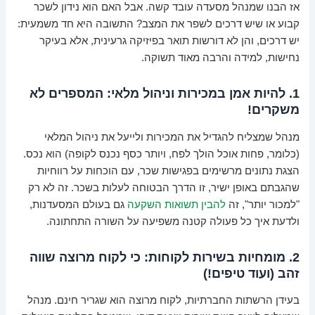
אז הבנו שמנהל מסעדה עובד קשה. אבל האם הוא נידון לשכר
קבוע או שיש דרכים לשפר את המצב? התשובה היא חד משמעית:
יש דרכים, והן לא דורשות תואר בפיזיקה גרעינית, אלא בעיקר
נחישות, למידה והרבה מאוד תשוקה.
1. להיות אמן במכירות וניהול מלאי: המספרים לא
משקרים!
מנהל שמצליח להגדיל את המכירות ולייעל את ניהול המלאי
(כלומר, פחות אוכל הולך לפח, ויותר כסף נכנס לקופה) הוא נכס.
הצגת נתונים מרשימים בפגישות שכר, עם הוכחות על רווחיות
שהגבתם באופן ישיר, זו הדרך הבטוחה לעלות בשכר. זה לא רק
"למכור יותר", זה
להבין תשואות השקעה
גם בעולם המסעדנות,
ולדעת איך כל פעולה קטנה משפיעה על השורה התחתונה.
2. מומחיות בשירות לקוחות: כי לקוח מרוצה שווה
זהב (ועוד טיפים!)
בעידן הרשתות החברתיות, לקוח מרוצה הוא שגריר חינם. מנהל