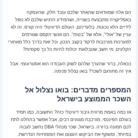
הם אלה שמוודאים שהאתר שלכם עובד חלק, שהעסקה
באפליקציה מתבצעת בשנייה, ושהמידע הרגיש שלכם לא נופל
לידיים הלא נכונות. בלעדיהם, העולם הדיגיטלי היה קורס. זה לא
עניין של "אולי", אלא של "בטוח". הם אנשי הקסם שגורמים
למערכות מורכבות לרקוד בקצב הנכון, וכל זאת בדרך כלל מאחורי
הקלעים. מי חשב שטבלאות יכולות להיות כל כך סקסיות?
ככאלה, ברור שהערך שלהם לשוק העבודה הוא אסטרונומי. אבל
איך זה מתורגם לשכר? בואו נצלול פנימה.
המספרים מדברים: בואו נצלול אל
השכר הממוצע בישראל
אז כמה באמת מרוויח גיבור דיגיטלי כזה? התשובה, כמו תמיד
בעולם הפיננסי, מורכבת מגוונים רבים, אבל אפשר בהחלט לתת
לכם תמונה ברורה. בישראל, שכר מנהלי DBA נחשב לגבוה
במיוחד, ומשקף את הביקוש העצום ואת המומחיות הנדרשת.