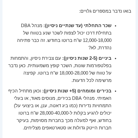
בואו נדבר במספרים גלויים:
שכר התחלתי (עד שנתיים ניסיון):
מנהל DBA
בתחילת דרכו יכול לצפות לשכר שנע בטווח של
12,000-18,000 ש"ח ברוטו בחודש. זה כבר פתיחה
נהדרת, לא?
ביניים (2-5 שנות ניסיון):
עם צבירת ניסיון, והתמחות
בפלטפורמות שונות, השכר קופץ משמעותית. כאן נדבר
על טווח של 18,000-28,000 ש"ח ברוטו. קפיצה
מרשימה לכל הדעות.
בכירים ומומחים (5+ שנות ניסיון):
וכאן מתחיל הכיף
האמיתי. מנהלי DBA בכירים, מנוסים מאוד, או בעלי
התמחויות נדירות (כמו ביג דאטה, ענן, או ביצועי על)
יכולים להגיע בקלות ל-28,000-40,000 ש"ח ברוטו
בחודש, ואף למעלה מכך בחברות מסוימות, בעיקר
חברות הייטק גדולות או סטארטאפים מצליחים.