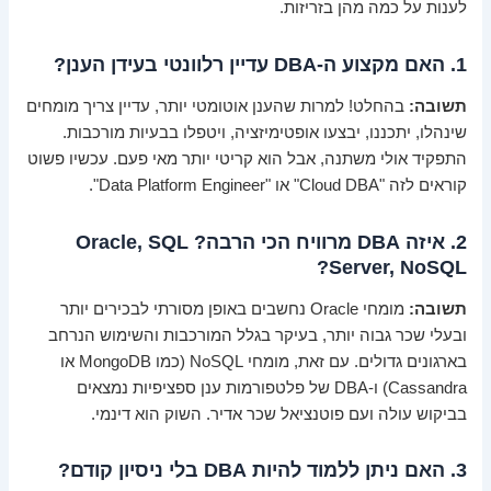
לענות על כמה מהן בזריזות.
1. האם מקצוע ה-DBA עדיין רלוונטי בעידן הענן?
תשובה:
בהחלט! למרות שהענן אוטומטי יותר, עדיין צריך מומחים
שינהלו, יתכננו, יבצעו אופטימיזציה, ויטפלו בבעיות מורכבות.
התפקיד אולי משתנה, אבל הוא קריטי יותר מאי פעם. עכשיו פשוט
קוראים לזה "Cloud DBA" או "Data Platform Engineer".
2. איזה DBA מרוויח הכי הרבה? Oracle, SQL
Server, NoSQL?
תשובה:
מומחי Oracle נחשבים באופן מסורתי לבכירים יותר
ובעלי שכר גבוה יותר, בעיקר בגלל המורכבות והשימוש הנרחב
בארגונים גדולים. עם זאת, מומחי NoSQL (כמו MongoDB או
Cassandra) ו-DBA של פלטפורמות ענן ספציפיות נמצאים
בביקוש עולה ועם פוטנציאל שכר אדיר. השוק הוא דינמי.
3. האם ניתן ללמוד להיות DBA בלי ניסיון קודם?