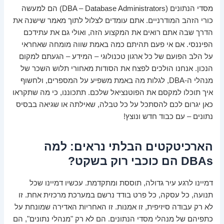
מסדי הנתונים (DBA – Database Administrators) הם למעשה
כורי הזהב המודרניים. אתם עומדים לצלול לתוך מאמר שישנה את
הדרך שבה אתם רואים את המקצוע הזה, ואולי גם את עתידכם
הפיננסי. אם אי פעם תהיתם כמה באמת שווה מומחה שאחראי
על הלב הפועם של כל ארגון טכנולוגי – המידע – הגעתם למקום
הנכון. אנחנו הולכים לפצח את הסודות מאחורי תלוש השכר של
מנהלי ה-DBA, לגלות מה באמת משפיע על המספרים, ולחשוף
איך תוכלו למקסם את הפוטנציאל שלכם. תתכוננו, כי מה שתקראו
כאן יגרום לכם להסתכל על כל טבלה, שאילתה או שגיאה בבסיס
נתונים – עם כבוד חדש ונוצץ!
הארכיטקטים הבלתי נראים: למה
DBAs הם כוכבי רוק בשקט?
דמיינו לרגע עיר גדולה, תוססת ומתקדמת. עכשיו דמיינו שכל
תנועה, כל עסקה, כל פרט בודד נרשם במערכת מרכזית אחת. זו
לא רק עבודה סיזיפית, זו אמנות. זו האחריות האדירה שמונחת על
כתפיהם של מנהלי מסדי הנתונים. הם לא רק "מנהלי נתונים", הם