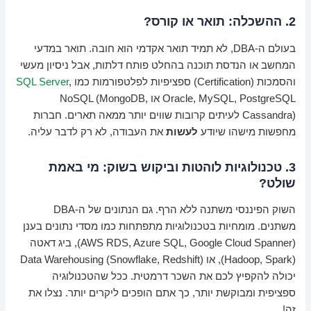
2. ההשכלה: תואר או קורס?
בעולם ה-DBA, לא תמיד תואר אקדמי הוא חובה. תואר במדעי
המחשב או הנדסת תוכנה בהחלט פותח דלתות, אבל ניסיון מעשי
והסמכות (Certification) ספציפיות לפלטפורמות כמו
,
SQL Server
Oracle, MySQL, PostgreSQL או NoSQL (MongoDB,
Cassandra) לעיתים קרובות שווים יותר ממאה תארים. חברות
מחפשות מישהו שיודע
לעשות
את העבודה, לא רק לדבר עליה.
3. טכנולוגיות לוהטות וביקוש בשוק: מי באמת
שולט?
השוק הפיננסי משתנה ללא הרף. גם הנתונים של ה-DBA
משתנים. מומחיות בטכנולוגיות מתפתחות כמו מסדי נתונים בענן
(AWS RDS, Azure SQL, Google Cloud Spanner), ביג דאטה
(Hadoop, Spark), או Data Warehousing (Snowflake, Redshift)
יכולה להקפיץ לכם את השכר דרמטית. ככל שהטכנולוגיה
ספציפית ומבוקשת יותר, כך אתם הופכים ליקרים יותר. נצלו את
זה!