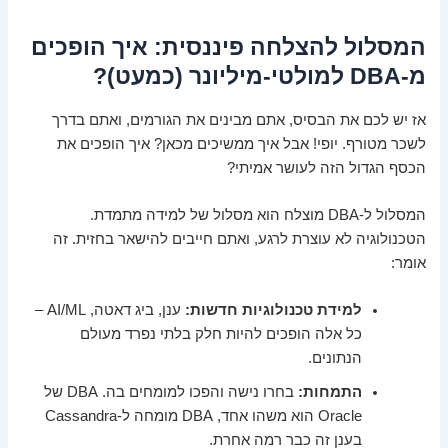
המסלול להצלחה פיננסית: איך הופכים
מ-DBA למולטי-מיליונר (כמעט)?
אז יש לכם את הבסיס, אתם מבינים את הגורמים, ואתם בדרך
לשכר מטורף. יופי! אבל איך ממשיכים מכאן? איך הופכים את
הכסף הגדול הזה לעושר אמיתי?
המסלול ל-DBA מוצלח הוא מסלול של למידה מתמדת.
הטכנולוגיה לא עוצרת לרגע, ואתם חייבים להישאר בחזית. זה
אומר:
למידת טכנולוגיות חדשות:
ענן, ביג דאטה, AI/ML –
כל אלה הופכים להיות חלק בלתי נפרד מעולם
הנתונים.
התמחות:
בחרו נישה והפכו למומחים בה. DBA של
Oracle הוא משהו אחד, DBA מומחה ל-Cassandra
בענן זה כבר רמה אחרת.