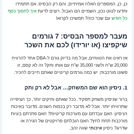
כן, כן, המספרים האלה אמיתיים, והם רק הבסיס. אם תתמידו
ותדעו לנווט נכון, השמיים הם הגבול. רוצים לדעת
איך לחסוך כסף
כל חודש
עם שכר כזה? תמשיכו לקרוא!
מעבר למספר הבסיס: 7 גורמים
שיקפיצו (או יורידו) לכם את השכר
אז ראינו את הטווחים, אבל מה בדיוק גורם ל-DBA אחד להרוויח
20,000 ש"ח ולשני 35,000 ש"ח עם אותו ותק? זה לא קסם, זו
פשוט מורכבות. יש כמה גורמים קריטיים שאתם חייבים להכיר.
1. ניסיון הוא שם המשחק… אבל לא רק ותק
ברור שניסיון משחק תפקיד. ככל שאתם ותיקים יותר, כך הציפייה
שתרוויחו יותר. אבל לא מדובר רק בכמות השנים. מדובר באיכות
הניסיון: האם עבדתם עם מערכות קריטיות? האם פתרתם בעיות
מורכבות תחת לחץ? האם הובלתם פרויקטים של הגירה או
שדרוג? ניסיון
איכותי
שווה זהב.