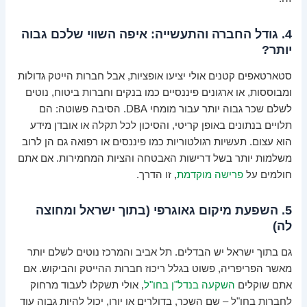
4. גודל החברה והתעשייה: איפה השווי שלכם גבוה
יותר?
סטארטאפים קטנים אולי יציעו אופציות, אבל חברות הייטק גדולות
ומבוססות, או ארגונים פיננסיים כמו בנקים וחברות ביטוח, נוטים
לשלם שכר גבוה יותר עבור מומחי DBA. הסיבה פשוטה: הם
תלויים בנתונים באופן קריטי, והסיכון לכל תקלה או אובדן מידע
הוא עצום. תעשיות רגולטוריות כמו פיננסים או רפואה גם הן לרוב
משלמות יותר בשל דרישות האבטחה והציות המחמירות. אם אתם
חולמים על
פרישה מוקדמת
, זו הדרך.
5. השפעת מיקום גאוגרפי (בתוך ישראל ומחוצה
לה)
גם בתוך ישראל יש הבדלים. תל אביב והמרכז נוטים לשלם יותר
מאשר הפריפריה, פשוט בגלל ריכוז חברות ההייטק והביקוש. אם
אתם שוקלים
השקעה בנדל"ן בחו"ל
, אולי תשקלו לעבוד מרחוק
לחברות בחו"ל – שם השכר, בדולרים או יורו, יכול להיות גבוה עוד