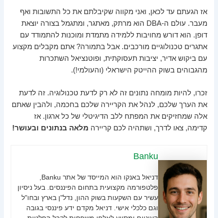
אז הגעתם עד לכאן, ואני מקווה שקיבלתם את כל התשובות ואף
מעבר. עולם ה-DBA הוא מרתק, מאתגר, ומתגמל בצורה יוצאת
דופן. הוא דורש מחויבות ללמידה מתמדת ומוכנות להתמודד עם
אתגרים טכנולוגיים מורכבים. אבל בתמורה? אתם מקבלים מקצוע
עם ביקוש אדיר, יציבות תעסוקתית, ופוטנציאל השתכרות
מהגבוהים בשוק ההייטק הישראלי (והעולמי!).
זכרו, להיות מומחה נתונים זה לא רק לדעת טכנולוגיה. זה לדעת
את הערך שלכם, לנהל את הקריירה שלכם בחכמה, ולהבין שאתם
אלה שמחזיקים את המפתח ללב הדיגיטלי של כל ארגון. אז
קדימה, צאו לדרך, ושתהיה לכם קריירה
מלאה בנתונים ובעושר!
Banku
דניאל באנקו הוא המייסד של אתר Banku,
פלטפורמה מקצועית בתחום הפיננסים. בעל ניסיון
עשיר עם השקעות בשוק ההון, נדל"ן בארץ ובחו"ל
וגם כלכלי אישי. דניאל מקדם ידע פיננסי בגובה