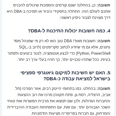
תשובה:
כן, בהחלט! ישנם קורסים והסמכות שיכולים להכניס
אתכם לעולם הזה. התחלה בתפקידי ג'וניור או תמיכה ב-DBA היא
דרך מצוינת לצבור ניסיון ראשוני.
4. כמה חשובות יכולות התיכנות ל-DBA?
תשובה:
חשובות מאוד! DBA טוב הוא לא רק מי שמנהל מסד
נתונים, אלא גם מי שיודע לכתוב סקריפטים (לרוב ב-SQL,
Python, PowerShell) כדי לבצע אוטומציה, לנטר ביצועים ולפתור
בעיות. ככל שתהיו טכניים יותר, כך תהיו בעלי ערך רב יותר.
5. האם יש חשיבות למיקום גיאוגרפי ספציפי
בישראל למציאת עבודה כ-DBA?
תשובה:
בהחלט. כמו בתחומי הייטק רבים, אזור המרכז (תל
אביב, הרצליה, רמת גן, פתח תקווה) מרכז את רוב ההצעות
והחברות הגדולות, ולכן שם תמצאו את מרבית המשרות ואת טווחי
השכר הגבוהים יותר. עם זאת, עם התפתחות העבודה ההיברידית
והמרחוק, גם חברות בפריפריה מציעות הזדמנויות.