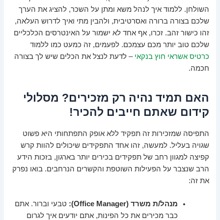
השולחן. ללמוד איך לנהל משא ומתן על השכר, להציג את הערך
שלכם בצורה ברורה ואסרטיבית, ולהבין מתי ואיך לדרוש העלאה,
זהו כישור זהב. זכרו, אף אחד לא ישמור על האינטרסים הכלכליים
שלכם טוב יותר מכם עצמכם. לפעמים, זה כמעט כמו ללמוד
כרטיס אשראי חוץ בנקאי
– לדעת לנצל את הכלים שיש לך בצורה
חכמה.
האם תמיד נהיה רק מזכירים? מסלולי
קידום שאתם חייבים להכיר!
התפיסה שמזכירות זה תפקיד ללא אופק התפתחותי היא פשוט
שגויה בעליל. למעשה, זהו אחד התפקידים שיכולים להוות קרש
קפיצה למגוון רחב של תפקידים בכירים יותר בארגון, בזכות הידע
הרב שנצבר על הפעילות השוטפת והקשרים הנרחבים. בואו נפרק
את זה:
מנהל/ת משרד (Office Manager):
טבעי וברור. אתם
כבר מכירים את כל הפינות, אתם יודעים איך לגרום