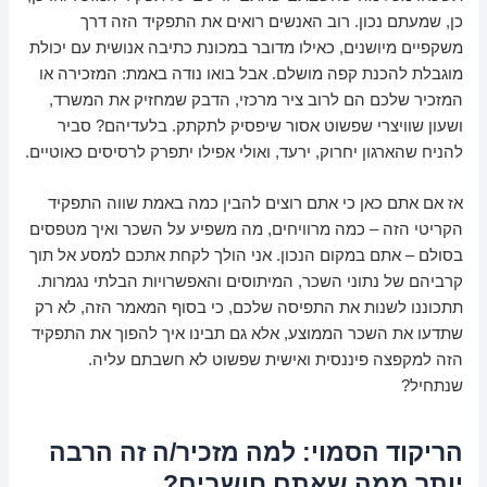
כן, שמעתם נכון. רוב האנשים רואים את התפקיד הזה דרך
משקפיים מיושנים, כאילו מדובר במכונת כתיבה אנושית עם יכולת
מוגבלת להכנת קפה מושלם. אבל בואו נודה באמת: המזכירה או
המזכיר שלכם הם לרוב ציר מרכזי, הדבק שמחזיק את המשרד,
ושעון שוויצרי שפשוט אסור שיפסיק לתקתק. בלעדיהם? סביר
להניח שהארגון יחרוק, ירעד, ואולי אפילו יתפרק לרסיסים כאוטיים.
אז אם אתם כאן כי אתם רוצים להבין כמה באמת שווה התפקיד
הקריטי הזה – כמה מרוויחים, מה משפיע על השכר ואיך מטפסים
בסולם – אתם במקום הנכון. אני הולך לקחת אתכם למסע אל תוך
קרביהם של נתוני השכר, המיתוסים והאפשרויות הבלתי נגמרות.
תתכוננו לשנות את התפיסה שלכם, כי בסוף המאמר הזה, לא רק
שתדעו את השכר הממוצע, אלא גם תבינו איך להפוך את התפקיד
הזה למקפצה פיננסית ואישית שפשוט לא חשבתם עליה.
שנתחיל?
הריקוד הסמוי: למה מזכיר/ה זה הרבה
יותר ממה שאתם חושבים?