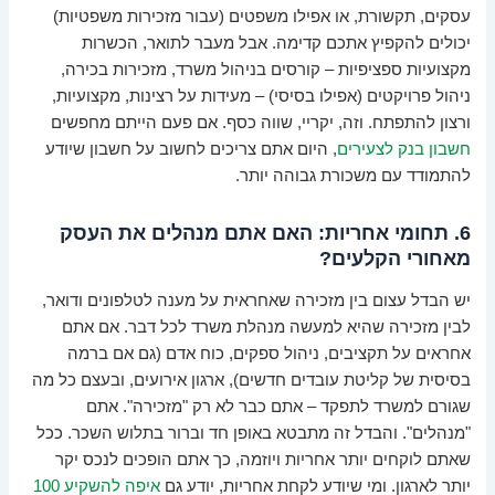
עסקים, תקשורת, או אפילו משפטים (עבור מזכירות משפטיות)
יכולים להקפיץ אתכם קדימה. אבל מעבר לתואר, הכשרות
מקצועיות ספציפיות – קורסים בניהול משרד, מזכירות בכירה,
ניהול פרויקטים (אפילו בסיסי) – מעידות על רצינות, מקצועיות,
ורצון להתפתח. וזה, יקריי, שווה כסף. אם פעם הייתם מחפשים
חשבון בנק לצעירים
, היום אתם צריכים לחשוב על חשבון שיודע
להתמודד עם משכורת גבוהה יותר.
6. תחומי אחריות: האם אתם מנהלים את העסק
מאחורי הקלעים?
יש הבדל עצום בין מזכירה שאחראית על מענה לטלפונים ודואר,
לבין מזכירה שהיא למעשה מנהלת משרד לכל דבר. אם אתם
אחראים על תקציבים, ניהול ספקים, כוח אדם (גם אם ברמה
בסיסית של קליטת עובדים חדשים), ארגון אירועים, ובעצם כל מה
שגורם למשרד לתפקד – אתם כבר לא רק "מזכירה". אתם
"מנהלים". והבדל זה מתבטא באופן חד וברור בתלוש השכר. ככל
שאתם לוקחים יותר אחריות ויוזמה, כך אתם הופכים לנכס יקר
יותר לארגון. ומי שיודע לקחת אחריות, יודע גם
איפה להשקיע 100