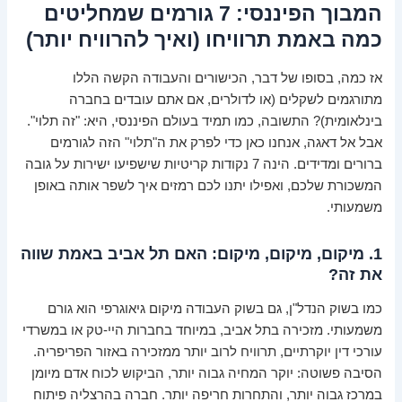
המבוך הפיננסי: 7 גורמים שמחליטים
כמה באמת תרוויחו (ואיך להרוויח יותר)
אז כמה, בסופו של דבר, הכישורים והעבודה הקשה הללו
מתורגמים לשקלים (או לדולרים, אם אתם עובדים בחברה
בינלאומית)? התשובה, כמו תמיד בעולם הפיננסי, היא: "זה תלוי".
אבל אל דאגה, אנחנו כאן כדי לפרק את ה"תלוי" הזה לגורמים
ברורים ומדידים. הינה 7 נקודות קריטיות שישפיעו ישירות על גובה
המשכורת שלכם, ואפילו יתנו לכם רמזים איך לשפר אותה באופן
משמעותי.
1. מיקום, מיקום, מיקום: האם תל אביב באמת שווה
את זה?
כמו בשוק הנדל"ן, גם בשוק העבודה מיקום גיאוגרפי הוא גורם
משמעותי. מזכירה בתל אביב, במיוחד בחברות היי-טק או במשרדי
עורכי דין יוקרתיים, תרוויח לרוב יותר ממזכירה באזור הפריפריה.
הסיבה פשוטה: יוקר המחיה גבוה יותר, הביקוש לכוח אדם מיומן
במרכז גבוה יותר, והתחרות חריפה יותר. חברה בהרצליה פיתוח