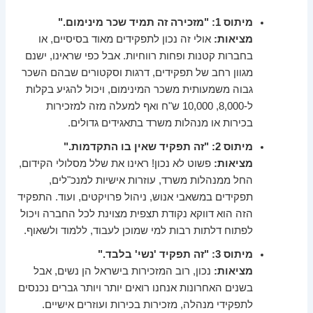
מיתוס 1: "מזכירה זה תמיד שכר מינימום."
מציאות:
אולי זה נכון לתפקידים מאוד בסיסיים, או
בחברות קטנות ופחות רווחיות. אבל כפי שראינו, ישנם
מגוון רחב של תפקידים, דרגות וסקטורים שבהם השכר
גבוה משמעותית משכר המינימום, ויכול להגיע בקלות
ל-8,000, 10,000 ש"ח ואף למעלה מזה למזכירות
בכירות או מנהלות משרד בתאגידים גדולים.
מיתוס 2: "זה תפקיד שאין בו התקדמות."
מציאות:
פשוט לא נכון! ראינו את שלל מסלולי הקידום,
החל ממנהלות משרד, עוזרות אישיות למנכ"לים,
תפקידים במשאבי אנוש, ניהול פרויקטים, ועוד. התפקיד
הזה הוא דווקא נקודת תצפית מצוינת לכל החברה ויכול
לפתוח דלתות רבות למי שמוכן לעבוד, ללמוד ולשאוף.
מיתוס 3: "זה תפקיד 'נשי' בלבד."
מציאות:
נכון, רוב המזכירות בישראל הן נשים, אבל
בשנים האחרונות אנחנו רואים יותר ויותר גברים נכנסים
לתפקידי מנהלה, מזכירות בכירות ועוזרים אישיים.