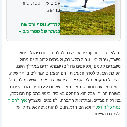
עפים על הספר. שווה
בדיקה.
למידע נוסף ורכישה
באתר של ספרי ניב »
זה לא רק סידור קבצים או מענה לטלפונים. זה
ניהול
. ניהול
משרד, ניהול זמן, ניהול תקשורת, ולעיתים קרובות גם ניהול
משברים קטנים (ולפעמים גדולים) שמתעוררים במהלך היום.
הפיכת הכאוס לסדר זו אמנות, והם האמנים הגדולים ביותר שלה.
כשהכל מתקתק חלק, אף אחד לא שם לב. אבל כשיש תקלה, כולם
רואים מיד את החור שנפער. הערך שלהם לא תמיד נמדד ישירות
בשורת הרווח, אבל הוא בהחלט בא לידי ביטוי בתפוקה הכוללת,
במורל העובדים, ובתדמית החברה. ולפעמים, כשצריך
איך לחסוך
כסף כל חודש
, דווקא הם הראשונים לזהות איפה אפשר לייעל
ולצמצם הוצאות.