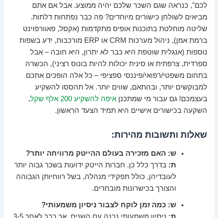
לכם", כנראה שגם השכר שלכם יהיה ממוצע. אבל אם אתם
מביאים לשולחן כישורים מיוחדים? פה כבר נפתחות דלתות.
שליטה מוחלטת בתוכנות אופיס מתקדמות (אקסל, פאוורפוינט
ברמת אמן), ניהול מערכות CRM או ERP מורכבות, ידע בשפות
נוספות (אנגלית שוטפת היא כבר לא יתרון, היא חובה – אבל
ספרדית, צרפתית או סינית יכולות להיות בונוס רציני), הכשרה
בתחום משפטי/רפואי/פיננסי ספציפי – כל אלה הופכים אתכם
למבוקשים יותר, ובהתאם, שווים יותר. אל תהססו להשקיע
בעצמכם! גם עבור מי שמתכנן
איפה להשקיע 200 אלף שקל
,
השקעה בכישורים אישיים היא תמיד הצעד הראשון.
שאלות ותשובות מהירות:
ש: האם מזכירה בעולם ההייטק מרוויחה יותר?
ת:
בדרך כלל כן. חברות הייטק ידועות בשכר גבוה יותר
לעובדיהן, כולל תפקידי מנהלה, בשל רווחיותן הגבוהה
והצורך בכישרונות מובחרים.
ש: כמה זמן לוקח לצבור ניסיון משמעותי?
ת:
ניסיון משמעותי נבנה עם השנים, אך כבר לאחר 3-5