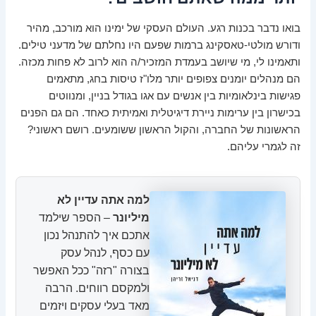
בואו נדבר בכנות רגע. העולם העסקי של ימינו הוא מורכב, מהיר
ודורש מולטי-טאסקינג ברמות שפעם היו נחלתם של מדעני טילים.
ותאמינו לי, מי שיושב בעמדת המזכיר/ה הוא לרוב לא פחות מכזה.
הם מנהלים יומנים צפופים יותר מלו"ז טיסות בחג, מתאמים
פגישות בינלאומיות בין אנשים עם אגו בגודל בניין, ומנווטים
בכישרון בין ערימות ניירת דיגיטלית ואמיתית כאחד. הם גם הפנים
הראשונות של החברה, והקול הראשון ששומעים. רושם ראשוני?
זה לגמרי עליהם.
למה אתה עדיין לא
מיליונר
– הספר שילמד
אתכם איך להתנהל נכון
עם כסף, לנהל עסק
בצורה "רזה" ככל האפשר
ולמקסם רווחים. הרבה
מאד בעלי עסקים ויזמים