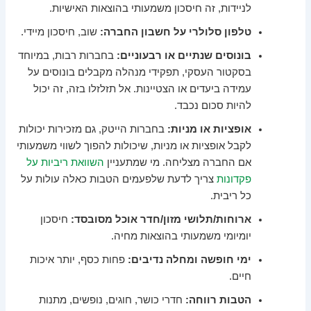
לניידות, זה חיסכון משמעותי בהוצאות האישיות.
טלפון סלולרי על חשבון החברה:
שוב, חיסכון מיידי.
בונוסים שנתיים או רבעוניים:
בחברות רבות, במיוחד
בסקטור העסקי, תפקידי מנהלה מקבלים בונוסים על
עמידה ביעדים או הצטיינות. אל תזלזלו בזה, זה יכול
להיות סכום נכבד.
אופציות או מניות:
בחברות הייטק, גם מזכירות יכולות
לקבל אופציות או מניות, שיכולות להפוך לשווי משמעותי
אם החברה מצליחה. מי שמתעניין
השוואת ריביות על
פקדונות
צריך לדעת שלפעמים הטבות כאלה עולות על
כל ריבית.
ארוחות/תלושי מזון/חדר אוכל מסובסד:
חיסכון
יומיומי משמעותי בהוצאות מחיה.
ימי חופשה ומחלה נדיבים:
פחות כסף, יותר איכות
חיים.
הטבות רווחה:
חדרי כושר, חוגים, נופשים, מתנות