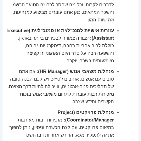
לדברים לקרות, וכל מה שחסר לכם זה התואר הרשמי
והשכר המתאים. כאן אתם עוברים מביצוע למנהיגות,
וזה שווה המון.
עוזר/ת אישי/ת למנכ"ל/ית או סמנכ"ל/ית (Executive
Assistant):
עבודה צמודה לבכירים ביותר בארגון,
כוללת לרוב אחריות רחבה, דיסקרטיות גבוהה,
והשפעה רבה על סדר היום הארגוני. זו קפיצה
משמעותית בשכר ויוקרה.
מנהל/ת משאבי אנוש (HR Manager):
אם אתם
טובים עם אנשים, אוהבים לסייע, ויש לכם הבנה טובה
של תהליכים פנים-ארגוניים, זו יכולה להיות דרך מצוינת.
מזכירות רבות עוברות לתחום משאבי אנוש בזכות
הקשרים והידע שצברו.
מנהל/ת פרויקטים (Project
Coordinator/Manager):
מזכירות רבות מעורבות
בתיאום פרויקטים. עם קצת הכשרה וניסיון, ניתן להפוך
את זה לתפקיד מלא, הדורש אחריות רבה ושכר