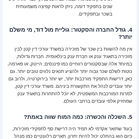
שנים בתפקיד דומה, ניתן לראות קפיצה משמעותית
בשכר ובתפקידים.
4. גודל החברה והסקטור: גוליית מול דוד, מי משלם
יותר?
אין מה להשוות בין שכר של מזכירה במשרד עורכי דין קטן לבין
מזכירה בתאגיד ענק או חברת ענק בינלאומית. חברות גדולות,
במיוחד אלה שבסקטורים רווחיים כמו פיננסים, הייטק, או פארמה,
נוטות לשלם שכר גבוה יותר ולהציע תנאים נלווים טובים יותר. גם
כאן, דרישות התפקיד מורכבות יותר, יש יותר בירוקרטיה, ולרוב גם
יותר עובדים לנהל את התקשורת ביניהם. משרד עורכי דין קטן,
למרות המורכבות המשפטית, לא יוכל להתחרות בתאגיד ענק
שמחזיק אלפי עובדים ברחבי העולם.
5. השכלה והכשרה: כמה המוח שווה באמת?
בעוד שתואר אקדמי לא תמיד היה דרישת סף לתפקידי מזכירות,
כיום הוא בהחלט יכול להיות יתרון. תארים רלוונטיים כמו מנהל