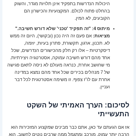
היכולות הנדרשות בתפקיד אינן תלויות מגדר, והשוק
בהחלט פתוח לכולם. המקצועיות והכישרון הם
הקובעים, לא המין.
מיתוס 4: "זה תפקיד 'טכני' שלא דורש חשיבה."
מציאות:
אם פעם זה היה נכון (ובקושי), היום זה ממש
לא. תכנון, ארגון, תקשורת, פתרון בעיות, יוזמה,
דיסקרטיות – אלו רק חלק מהכישורים הנדרשים, שכל
אחד מהם דורש חשיבה עמוקה, אסטרטגיה ויצירתיות.
מי שחושב אחרת, כנראה מעולם לא ניסה לתאם פגישה
של 7 מנהלים בכירים שכל אחד מהם נמצא במדינה
אחרת עם לו"ז צפוף. זו משימה אסטרטגית לכל דבר
ועניין.
לסיכום: הערך האמיתי של השקט
התעשייתי
אז אם הגעתם עד כאן, אתם כבר מבינים שמקצוע המזכירות הוא
הרבה יותר עמוק, מורכב ומתגמל ממה שרבים נוטים לחשוב. הוא