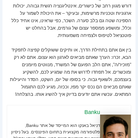
דורש מגוון רחב של כישורים, אינטליגנציה רגשית גבוהה, יכולות
ארגוניות וטכניות מרשימות, ובעיקר – את היכולת לשמור על
הספינה שטה גם בלב סערה. השכר, כפי שראינו, אינו אחיד כלל
וכלל, ומושפע ממספר עצום של גורמים, אבל בהחלט יש
פוטנציאל לטיפוס ולצמיחה משמעותית.
בין אם אתם בתחילת הדרך, או ותיקים ששוקלים קפיצה לתפקיד
הבא, זכרו: הערך שאתם מביאים לארגון הוא עצום. אתם לא רק
"מזכיר/ה", אתם הלב הפועם של המשרד, מנווטים מיומנים
ומוכשרים. אל תפחדו לדרוש את מה שמגיע לכם, להשקיע
בעצמכם, ולשאוף גבוה. כי בסופו של יום, השקט, הסדר והיעילות
שאתם מביאים הם נכס יקר מפז, וככזה, מגיע לכם התגמול
המתאים. עכשיו אתם יודעים בדיוק איך להשיג אותו. בהצלחה!
Banku
דניאל באנקו הוא המייסד של אתר Banku,
פלטפורמה מקצועית בתחום הפיננסים. בעל ניסיון