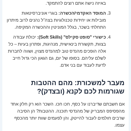
באיזה נישה אתם רוצים להתמקד.
המוסד האקדמי/הכשרה:
בוגרי אוניברסיטאות
מובילות או יחידות טכנולוגיות בצה"ל נהנים לרוב מיתרון
התחלתי בשכר, בגלל המוניטין וההכשרה המקיפה.
כישורי "סופט סקילס" (Soft Skills):
יכולת עבודה
בצוות, תקשורת בינאישית, מנהיגות, ופתרון בעיות – כל
אלה הופכים מהנדס טוב למהנדס מצוין, ושווה לחברות
לשלם עליהם. בסופו של יום, גם הגאון הכי גדול חייב
לדעת לעבוד עם בני אדם.
מעבר למשכורת: מהם ההטבות
שגורמות לכם לקנא (ובצדק)?
אם חשבתם שדיברנו על כסף, חכו חכו. השכר הוא רק חלק אחד
מהפסיפס המבריק של מהנדסי תוכנה. ההטבות? הן הסיבה
שרבים חולמים לעבור להייטק, והן לפעמים שוות יותר מהכסף
עצמו.