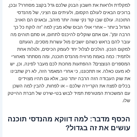
למקלדת ולראות את חשבון הבנק שלכם גדל בקצב מסחרר? ובכן,
ברוכים הבאים לעולם הקסום, ולעיתים גם הציני, של מהנדסי
התוכנה. עולם שבו קוד נקי שווה יותר מזהב, ובאגים הם האויב
הגדול ביותר – אחרי אולי הבוס שלא מבין למה "זה לוקח כל כך
הרבה זמן". אם אתם שוקלים להיכנס לתחום, או סתם תוהים מה
עובר להם בראש כשהם יושבים מול עשרות מסכים, הגעתם
למקום הנכון. הולכים לצלול יחד לעומק הכיסים, ולגלות אחת
ולתמיד: כמה באמת מרוויח מהנדס תוכנה, ומה מסתתר מאחורי
המספרים הנוצצים? ההפתעות מחכות לכם מעבר לפינה, וכן, יש
לא מעט כאלה. אז תתכוננו, כי אחרי המאמר הזה, לא רק שתבינו
את שוק העבודה הזה הרבה יותר טוב, אלא גם תהיו מצוידים
בכלים לפצח את הקריירה שלכם – או לפחות, להבין למה השכן
עם המשכורת המטורפת תמיד לבוש בטי-שירט של חברת ההייטק
שלו.
הכסף מדבר: למה דווקא מהנדסי תוכנה
עושים את זה בגדול?