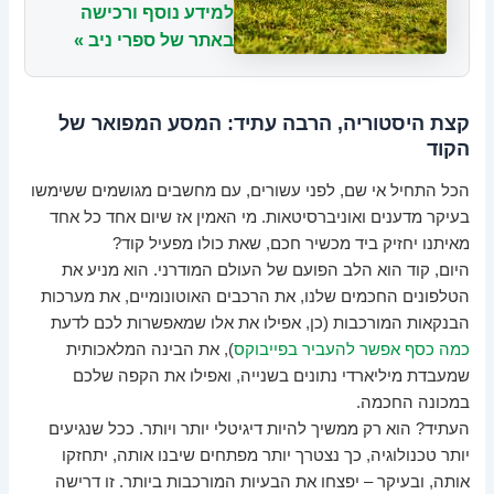
למידע נוסף ורכישה
באתר של ספרי ניב »
קצת היסטוריה, הרבה עתיד: המסע המפואר של
הקוד
הכל התחיל אי שם, לפני עשורים, עם מחשבים מגושמים ששימשו
בעיקר מדענים ואוניברסיטאות. מי האמין אז שיום אחד כל אחד
מאיתנו יחזיק ביד מכשיר חכם, שאת כולו מפעיל קוד?
היום, קוד הוא הלב הפועם של העולם המודרני. הוא מניע את
הטלפונים החכמים שלנו, את הרכבים האוטונומיים, את מערכות
הבנקאות המורכבות (כן, אפילו את אלו שמאפשרות לכם לדעת
כמה כסף אפשר להעביר בפייבוקס
), את הבינה המלאכותית
שמעבדת מיליארדי נתונים בשנייה, ואפילו את הקפה שלכם
במכונה החכמה.
העתיד? הוא רק ממשיך להיות דיגיטלי יותר ויותר. ככל שנגיעים
יותר טכנולוגיה, כך נצטרך יותר מפתחים שיבנו אותה, יתחזקו
אותה, ובעיקר – יפצחו את הבעיות המורכבות ביותר. זו דרישה