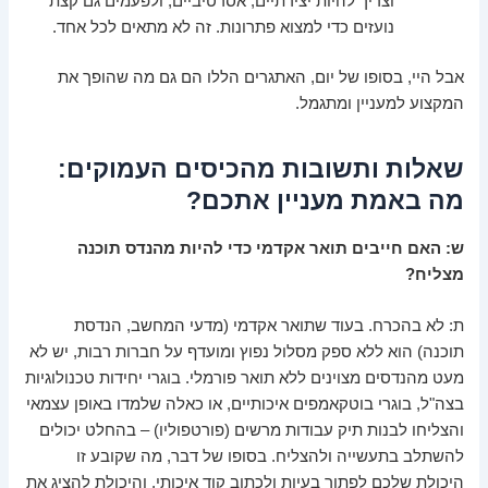
וצריך להיות יצירתיים, אסרטיביים, ולפעמים גם קצת
נועזים כדי למצוא פתרונות. זה לא מתאים לכל אחד.
אבל היי, בסופו של יום, האתגרים הללו הם גם מה שהופך את
המקצוע למעניין ומתגמל.
שאלות ותשובות מהכיסים העמוקים:
מה באמת מעניין אתכם?
ש: האם חייבים תואר אקדמי כדי להיות מהנדס תוכנה
מצליח?
ת: לא בהכרח. בעוד שתואר אקדמי (מדעי המחשב, הנדסת
תוכנה) הוא ללא ספק מסלול נפוץ ומועדף על חברות רבות, יש לא
מעט מהנדסים מצוינים ללא תואר פורמלי. בוגרי יחידות טכנולוגיות
בצה"ל, בוגרי בוטקאמפים איכותיים, או כאלה שלמדו באופן עצמאי
והצליחו לבנות תיק עבודות מרשים (פורטפוליו) – בהחלט יכולים
להשתלב בתעשייה ולהצליח. בסופו של דבר, מה שקובע זו
היכולת שלכם לפתור בעיות ולכתוב קוד איכותי, והיכולת להציג את