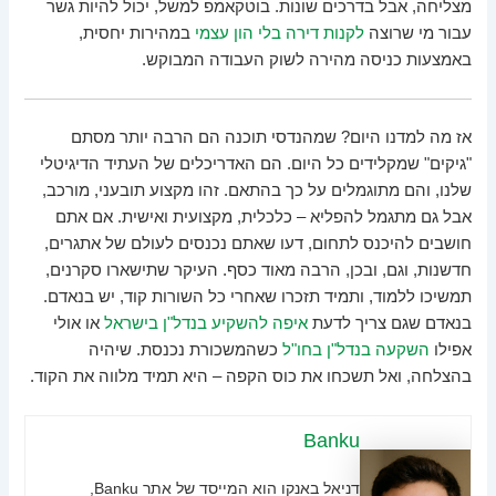
מצליחה, אבל בדרכים שונות. בוטקאמפ למשל, יכול להיות גשר
עבור מי שרוצה
לקנות דירה בלי הון עצמי
במהירות יחסית,
באמצעות כניסה מהירה לשוק העבודה המבוקש.
אז מה למדנו היום? שמהנדסי תוכנה הם הרבה יותר מסתם
"גיקים" שמקלידים כל היום. הם האדריכלים של העתיד הדיגיטלי
שלנו, והם מתוגמלים על כך בהתאם. זהו מקצוע תובעני, מורכב,
אבל גם מתגמל להפליא – כלכלית, מקצועית ואישית. אם אתם
חושבים להיכנס לתחום, דעו שאתם נכנסים לעולם של אתגרים,
חדשנות, וגם, ובכן, הרבה מאוד כסף. העיקר שתישארו סקרנים,
תמשיכו ללמוד, ותמיד תזכרו שאחרי כל השורות קוד, יש בנאדם.
בנאדם שגם צריך לדעת
איפה להשקיע בנדל"ן בישראל
או אולי
אפילו
השקעה בנדל"ן בחו"ל
כשהמשכורת נכנסת. שיהיה
בהצלחה, ואל תשכחו את כוס הקפה – היא תמיד מלווה את הקוד.
Banku
דניאל באנקו הוא המייסד של אתר Banku,