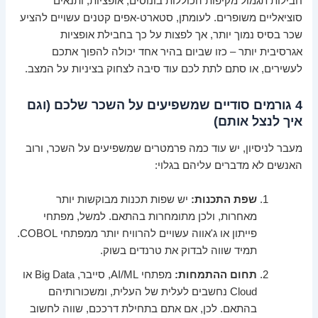
חבילות תגמול מקיפות הכוללות בונוסים, אופציות, ותנאים
סוציאליים משופרים. לעומתן, סטארט-אפים קטנים עשויים להציע
שכר בסיס נמוך יותר, אך לפצות על כך בחבילת אופציות
אגרסיבית יותר – כזו שביום בהיר אחד יכולה להפוך אתכם
לעשירים, או סתם לתת לכם עוד סיבה לצחוק בציניות על המצב.
4 גורמים סודיים שמשפיעים על השכר שלכם (וגם
איך לנצל אותם)
מעבר לניסיון, יש עוד כמה פרמטרים שמשפיעים על השכר, ורוב
האנשים לא מדברים עליהם בגלוי:
שפת התכנות:
יש שפות תכנות מבוקשות יותר
מאחרות, ולכן מתומחרות בהתאם. למשל, מפתחי
פייתון או ג'אווה עשויים להרוויח יותר ממפתחי COBOL.
תמיד שווה לבדוק את טרנדים בשוק.
תחום ההתמחות:
מפתחי AI/ML, סייבר, Big Data או
Cloud נחשבים לעלית של העלית, ומשכורותיהם
בהתאם. לכן, אם אתם בתחילת דרככם, שווה לחשוב