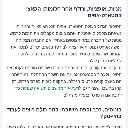
מניות, אופציות, ורודף אחר חלומות: הקאצ'
בסטארט-אפים
הסיפור הגדול בעולם הסטארט-אפים הוא האופציות והמניות.
כשאתם מקבלים אופציות, אתם בעצם מקבלים את הזכות לרכוש
מניות של החברה במחיר מסוים בעתיד. אם החברה מצליחה
ועושה אקזיט (נמכרת או יוצאת לבורסה), אתם יכולים למכור את
המניות שרכשתם במחיר נמוך, במחיר גבוה בהרבה, ולהפוך
למיליונרים בן לילה.
זה קרה, וזה קורה, והרבה. זה גם הסיבה שרבים מוכנים לקחת את
הסיכון ולעבוד בסטארט-אפ, גם אם השכר ההתחלתי נמוך יותר.
הם בעצם קונים כרטיס הגרלה, בתקווה לזכות בפרס הגדול. רק
קחו בחשבון שצריך גם לדעת
איך מחשבים תשואה שנתית
כדי
להבין אם ה"פרס" באמת משתלם.
בונוסים, רכב וקפה משובח: למה כולם רוצים לעבוד
בהיי-טק?
מעבר לאופציות, חברות ההייטק מפנקות את העובדים שלהן כאילו