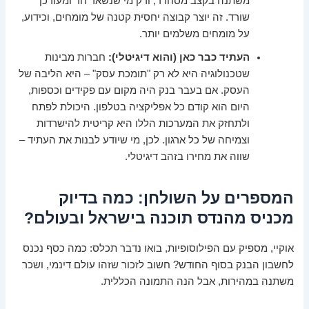
משתנה בקצב מסחרר, ורק מי שנשאר חד ומעודכן
שורד. זה יוצר קבוצה יחסית קטנה של מומחים, וכידוע,
על מומחים משלמים יותר.
העתיד כבר כאן (והוא דיגיטלי):
חברות מבינות
שטכנולוגיה היא לא רק "תומכת עסק" – היא הליבה של
העסק. אם בעבר בנק היה מקום עם פקידים וכספות,
היום הוא קודם כל אפליקציה בטלפון. היכולת לפתח
ולתחזק את המערכות הללו היא קריטית להישרדות
וצמיחה של כל ארגון. לכן, מי שיודע לבנות את העתיד –
שווה את מחירו בזהב דיגיטלי.
המספרים על השולחן: כמה בדיוק
מכניס מהנדס תוכנה בישראל ובעולם?
אוקיי, מספיק עם הפילוסופיות, בואו נדבר תכלס: כמה כסף נכנס
לחשבון הבנק בסוף החודש? חשוב לזכור שזהו עולם דינמי, ושכר
משתנה במהירות, אבל הנה התמונה הכללית.