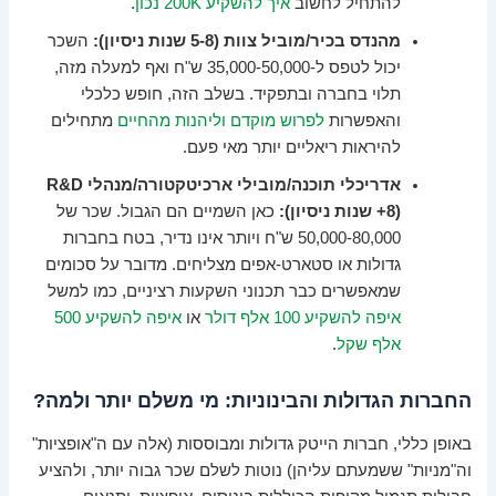
להתחיל לחשוב
איך להשקיע 200K נכון
.
מהנדס בכיר/מוביל צוות (5-8 שנות ניסיון):
השכר
יכול לטפס ל-35,000-50,000 ש"ח ואף למעלה מזה,
תלוי בחברה ובתפקיד. בשלב הזה, חופש כלכלי
והאפשרות
לפרוש מוקדם וליהנות מהחיים
מתחילים
להיראות ריאליים יותר מאי פעם.
אדריכלי תוכנה/מובילי ארכיטקטורה/מנהלי R&D
(8+ שנות ניסיון):
כאן השמיים הם הגבול. שכר של
50,000-80,000 ש"ח ויותר אינו נדיר, בטח בחברות
גדולות או סטארט-אפים מצליחים. מדובר על סכומים
שמאפשרים כבר תכנוני השקעות רציניים, כמו למשל
איפה להשקיע 100 אלף דולר
או
איפה להשקיע 500
אלף שקל
.
החברות הגדולות והבינוניות: מי משלם יותר ולמה?
באופן כללי, חברות הייטק גדולות ומבוססות (אלה עם ה"אופציות"
וה"מניות" ששמעתם עליהן) נוטות לשלם שכר גבוה יותר, ולהציע