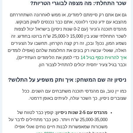
שכר התחלתי: מה מצפה לבוגרי הטריות?
גם אם אתם רק סיימתם לימודים, או ממש לאחרונה השתחררתם
מהצבא עם ידע טכני רלוונטי, אתם כבר נכנסים לשוק מבוקש.
מהנדס תוכנה ג'וניור (עם 0-2 שנות ניסיון) בישראל יכול לצפות
לשכר התחלתי שנע בין 15,000 ל-25,000 ש"ח ברוטו בחודש. זה
נשמע המון, נכון? ובכן, זה רק קצה הקרחון. תחשבו על הצעירים
האלה, שאולי עכשיו רק בונים את החלומות שלהם (ואפילו לומדים
איך להרוויח כסף בגיל 14
כדי לממן את הלימודים העתידיים),
וכבר בגיל צעיר יחסית יכולים להתחיל לצבור הון.
ניסיון זה שם המשחק: איך ותק משפיע על התלוש?
כמו יין טוב, גם מהנדסי תוכנה משתבחים עם השנים. ככל
שצוברים ניסיון, כך השכר עולה, לעיתים באופן דרמטי.
מהנדס עם 2-5 שנות ניסיון:
קופץ כבר לטווח של
25,000-35,000 ש"ח ויותר. כאן כבר מתחילים לדבר על
משכורות שמאפשרות לבנות חיים נוחים ואולי אפילו