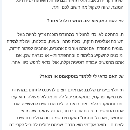
ופיתוח קריירה. אבל אולי תהיה לכם פחות השפעה ישירה על
המוצר. שווה לשקול מה חשוב לכם יותר.
ש: האם המקצוע הזה מתאים לכל אחד?
ת: בהחלט לא. כדי להצליח כמהנדס תוכנה צריך להיות בעל
חשיבה אנליטית חזקה, יכולת פתרון בעיות, סבלנות, ויכולת למידה
עצמית מתמדת. אם אתם אוהבים אתגרים, אוהבים לפתור חידות,
ומוכנים להשקיע בלימודים ובהתפתחות – אז כנראה שכן. אם
אתם מחפשים עבודה רוטינית וקלה, אולי כדאי לחפש כיוון אחר.
ש: האם כדאי לי ללמוד בוטקאמפ או תואר?
ת: תלוי ביעדים שלכם. אם אתם רוצים להיכנס לתחום במהירות
ועם מיקוד פרקטי, בוטקאמפ יכול להיות מסלול מעולה. הוא קצר
יותר וממוקד בללמד אתכם את הכלים הנדרשים לתעשייה. אם
אתם מחפשים בסיס תיאורטי רחב, הבנה עמוקה של מדעי
המחשב, ואת ה"חותמת" האקדמית שמוסדות גדולים דורשים
לעיתים – תואר אקדמי הוא הדרך. שניהם יכולים להוביל לקריירה