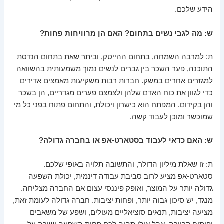
הידע שלכם.
ש: מה לגבי נשים בתחום? האם הן מרוויחות פחות?
ת: למרבה השמחה, בתחום ההייטק, וביתר שאת בתחום הנדסת
התוכנה, פער השכר בין גברים לנשים נמוך משמעותית בהשוואה
למגזרים אחרים במשק. חברות רבות משקיעות מאמצים אדירים
כדי לגוון את כוח האדם שלהן ולצמצם פערים מגדריים, הן בשכר
והן בקידום. המפתח הוא כישרון ויכולת, והתחום פתוח בפני כל מי
שמוכשר ומוכן לעבוד קשה.
ש: האם כדאי לעבוד בסטארט-אפ או בחברה גדולה?
ת: זו שאלת מיליון הדולר, והתשובה תלויה באופי שלכם.
סטארט-אפ מציע לרוב סביבת עבודה דינמית, יכולת השפעה
גדולה יותר על המוצר, ואופק פיננסי עצום אם החברה מצליחה.
מנגד, יש סיכון גבוה יותר, ופחות יציבות. חברה גדולה לעומת זאת,
מציעה יציבות, תנאים סוציאליים מעולים, ושפע של משאבים