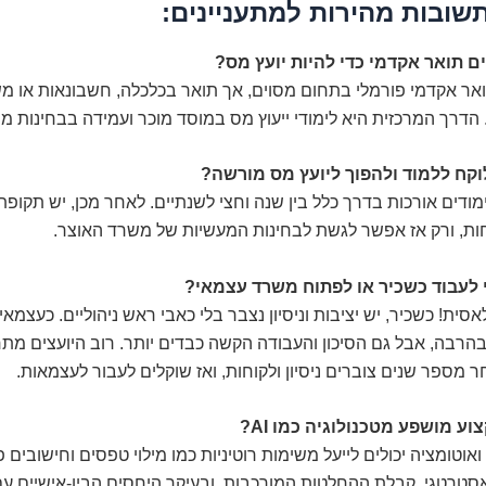
שובות מהירות למתעניינים:
ם תואר אקדמי כדי להיות יועץ מס?
אר אקדמי פורמלי בתחום מסוים, אך תואר בכלכלה, חשבונאות או מש
הדרך המרכזית היא לימודי ייעוץ מס במוסד מוכר ועמידה בבחינות מ
וקח ללמוד ולהפוך ליועץ מס מורשה?
ימודים אורכות בדרך כלל בין שנה וחצי לשנתיים. לאחר מכן, יש תקו
ת, ורק אז אפשר לגשת לבחינות המעשיות של משרד האוצר.
 לעבוד כשכיר או לפתוח משרד עצמאי?
אסית! כשכיר, יש יציבות וניסיון נצבר בלי כאבי ראש ניהוליים. כעצמאי
בהרבה, אבל גם הסיכון והעבודה הקשה כבדים יותר. רוב היועצים מתח
ר מספר שנים צוברים ניסיון ולקוחות, ואז שוקלים לעבור לעצמאות.
ע מושפע מטכנולוגיה כמו AI?
ת: בהחלט. AI ואוטומציה יכולים לייעל משימות רוטיניות כמו מילוי טפסים וחישובי
אסטרטגי, קבלת ההחלטות המורכבות, ובעיקר היחסים הבין-אישיים עם