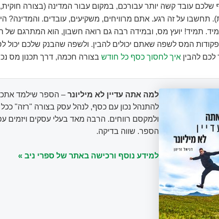
שלכם עובד קשה יותר עבורכם, במקום עבור המדינה (בצורה חוקית, כ
). תחשבו על זה רגע. אתם מרוויחים, משקיעים, עובדים. והמדינה? הי
יד. תמיד! יועץ מס, ובמידה רבה גם רואה חשבון, הוא המתרגם של 
קודות המס לשפה שאתם יכולים להבין. ולשפה שהבנק שלכם יכול לספ
ר לכם להבין
איך לחסוך כסף כל חודש
בצורה חכמה, דרך תכנון מס נכון
למה אתה עדיין לא מיליונר
– הספר שילמד אתכם
להתנהל נכון עם כסף, לנהל עסק בצורה "רזה" ככ
ולמקסם רווחים. הרבה מאד בעלי עסקים ויזמים עפ
הספר. שווה בדיקה.
למידע נוסף ורכישה באתר של ספרי ניב »