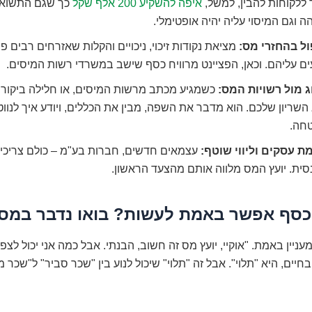
 ללקוחות להבין, למשל,
איפה להשקיע 200 אלף שקל
כך שגם התשואה
ה וגם המיסוי עליה יהיה אופטימלי.
ול בהחזרי מס:
מציאת נקודות זיכוי, ניכויים והקלות שאזרחים רבים פ
ים עליהם. וכאן, הפציינט מרוויח כסף שישב במשרדי רשות המיסים.
ג מול רשויות המס:
כשמגיע מכתב מרשות המיסים, או חלילה ביקורת
השריון שלכם. הוא מדבר את השפה, מבין את הכללים, ויודע איך לנוו
חה.
ת עסקים וליווי שוטף:
עצמאים חדשים, חברות בע"מ – כולם צריכים
סית. יועץ המס מלווה אותם מהצעד הראשון.
כסף אפשר באמת לעשות? בואו נדבר במס
עניין באמת. "אוקיי, יועץ מס זה חשוב, הבנתי. אבל כמה אני יכול לצפ
יים, היא "תלוי". אבל זה "תלוי" שיכול לנוע בין "שכר סביר" ל"שכר מ