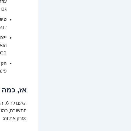
עוזר
גבוה
טיפ
יודע
ייצו
הוא 
בבט
הקמ
פיננ
אז, כמה 
הגענו לחלק המ
התשובה, כמו בח
נפרק את זה: