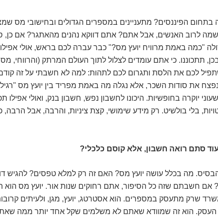
ה בתחום הפיננסים? מתעניינים במספרים הגדולים ובחישובי מס שמצ
שמה לרוב האנשים, אבל אתם? אתם דווקא נהנים מהאתגר? אם כן, ס
ה "כמה באמת מרוויח יועץ מס?" כבר עברה לכם בראש, אולי אפילו
בכן, תתכוננו. כי אתם עומדים לצלול לתוך העולם המרתק (והרווחי, מסת
פיל לכם את הלסת ותגרום לכם לתהות: למה לא חשבתי על זה קוד
פצח את סודות השכר, אלא נגלה מה באמת מפריד בין יועץ מס "רגיל"
עוני יוקרה בחופשיות. היכונו לחשבון נפש, חשבון בנק, ואולי אפילו תכ
יות, בלי בולשיט. רק מידע שימושי, קצת ציניות, והרבה, אבל הרבה, 
עוד סתם רואה חשבון, אלא קוסם כלכלי?
הבסיס. מה בכלל עושה יועץ מס? האם זה רק למלא טפסים? להגיש ד
ם? אם חשבתם שזה כל הסיפור, אתם רחוקים שנות אור. יועץ מס הוא ה
רד שרק מתעסק במספרים. הוא אסטרטג, יועץ, מגן, ולעיתים קרובו
 העסק. הוא זה שמוודא שאתם לא משלמים שקל אחד יותר ממה שאתם