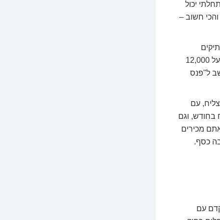
חלתי יכול
דלו, והכי חשוב –
תיקים
מורכבים ולייעץ באופן עצמאי גדלה, השכר קופץ. כאן אנחנו כבר מדברים על 12,000
חשב ל"פנס
צליח, עם
יו לקוחות גדול, יכול להרוויח בקלות מעל 25,000 ש"ח בחודש, וגם
עסקים אתם מכירים
ה כסף.
קדם עם