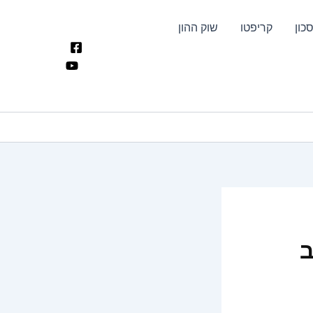
כון
קריפטו
שוק ההון
ב