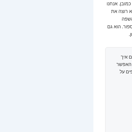
מובן. אנחנו
א רוצה את
השפה
ור. הוא גם
.
 איך
ל האפשר
ים על