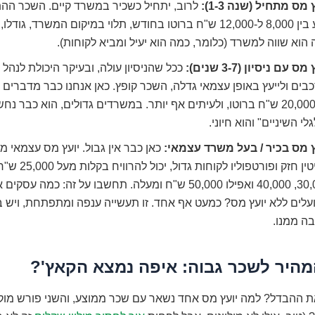
 מס מתחיל (שנה 1-3):
לרוב, יתחיל כשכיר במשרד קיים. השכר ההת
לנוע בין 8,000 ל-12,000 ש"ח ברוטו בחודש, תלוי במיקום המשרד, גו
הוא שווה למשרד (כלומר, כמה הוא יעיל ומביא לקוחות).
ס עם ניסיון (3-7 שנים):
ככל שהניסיון עולה, ובעיקר היכולת לנהל 
עד 20,000 ש"ח ברוטו, ולעיתים אף יותר. במשרדים גדולים, הוא כבר נ
לי השיניים" והוא חיוני.
ץ מס בכיר / בעל משרד עצמאי:
כאן כבר אין גבול. יועץ מס עצמאי מ
מוניטין חזק ופורטפול
30,000, 40,000 ואפילו 50,000 ש"ח ומעלה. תחשבו על זה: כמה 
לים ללא יועץ מס? כמעט אף אחד. זו תעשייה ענפה ומתפתחת, ויש ב
ה ממנו.
היר לשכר גבוה: איפה נמצא הקאץ'?
ת ההבדל? למה יועץ מס אחד נשאר עם שכר ממוצע, והשני פורש מו