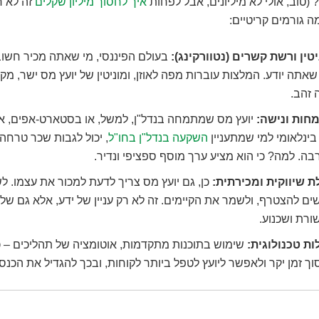
 (טוב, אולי לא מיליונים, אבל לפחות
איך לחסוך מיליון שקלים
זה לא ח
מה גורמים קריטיים:
טין ורשת קשרים (נטוורקינג):
בעולם הפיננסי, מי שאתה מכיר חשוב
אתה יודע. המלצות עוברות מפה לאוזן, ומוניטין של יועץ מס ישר, מקצו
 זהב.
חות ונישה:
יועץ מס שמתמחה בנדל"ן, למשל, או בסטארט-אפים, או 
ינלאומי למי שמתעניין
השקעה בנדל"ן בחו"ל
, יכול לגבות שכר טרחה 
ה. למה? כי הוא מציע ערך מוסף ספציפי ונדיר.
ת שיווקית ומכירתית:
כן, גם יועץ מס צריך לדעת למכור את עצמו. ל
ם להצטרף, ולשמר את הקיימים. זה לא רק עניין של ידע, אלא גם של 
רת ושכנוע.
ות טכנולוגית:
שימוש בתוכנות מתקדמות, אוטומציה של תהליכים – כל
ך זמן יקר ולאפשר ליועץ לטפל ביותר לקוחות, ובכך להגדיל את הכנסו