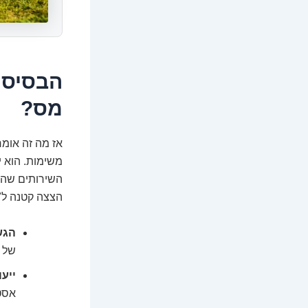
הבסיס:
מס?
אז מה זה אומר
משימות. הוא יכ
השירותים שהוא
הצצה קטנה ל"פ
הגש
של ה
ייעו
אסטר