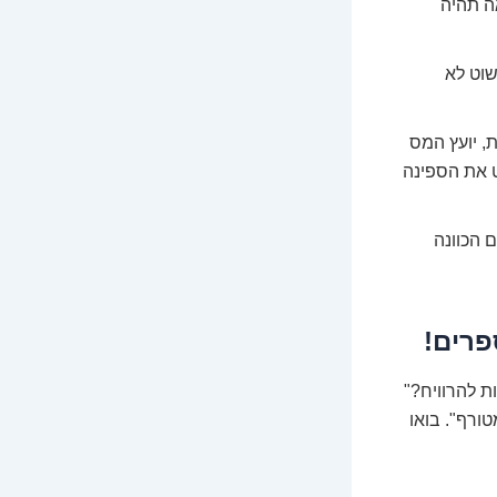
 תהיה
שוט לא
, יועץ המס
ט את הספינה
 הכוונה
פרים!
ות להרוויח?"
טורף". בואו