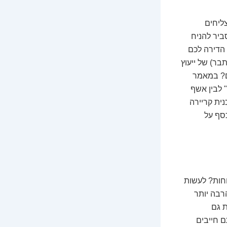
ליחים
ביר להניח
 הדירה לכם
בר) של ייעוץ
ם? במאמר
 לבין אשף
נית קריירה
כסף על
וחות? לעשות
רבה יותר
ת גם
 חייבים