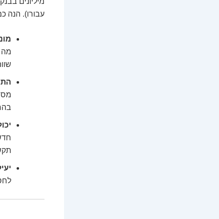
מיליונים בבנק?
עבורו). הנה כ
מוני
מה ש
שווה
התמ
מס ב
בהרב
יכול
חדשי
תקשו
יעיל
לחסו