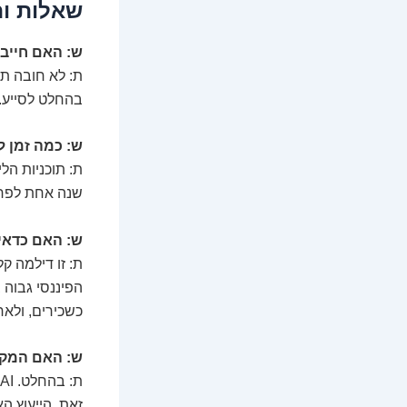
שאלות ות
ש: האם חייבי
ת: לא חובה תו
בהחלט לסייע. 
ש: כמה זמן ל
ת: תוכניות הל
שנה אחת לפחו
ש: האם כדאי
ת: זו דילמה קל
הפיננסי גבוה 
כשכירים, ולאח
ש: האם המקצו
זאת, הייעוץ ה