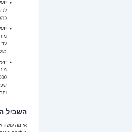
יועץ
כמה 
יועץ מ
בגלג
יוע
שפוע
והרב
השביל המ
אז מה עושה א