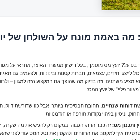
 מה באמת מונח על השולחן של יו
 בפועל? יועץ מס מוסמך, בעל רישיון ממשרד האוצר, אחראי על מגוו
ול לייצג יחידים, עצמאים, חברות קטנות ובינוניות, ולפעמים גם תאגיד
 מציע משתנים, וזה בדיוק מה שהופך את המקצוע הזה למגוון – ולרווח
אוור פליי" של יועץ המס:
ת דוחות שנתיים:
החובה הבסיסית ביותר, אבל כזו שדורשת דיוק, ה
חוק, וניסיון בזיהוי נקודות תורפה או הזדמנויות.
ץ ותכנון מס:
זה כבר הדרג הגבוה. במקום רק להגיש את מה שקרה, יו
טגית איך למקסם את הרווחים ולהקטין את נטל המס עוד לפני שהאיר