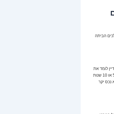
לכים הביתה
יין לומד את
העבודה "על רטוב", מתמודד עם מצבים מגוונים ומפתח מהירות ויעילות. טכנאי עם 5 או 10 שנות
 נכס יקר