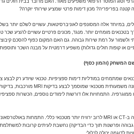
רפי וסוג המוסד הרפואי משפיעים מאוד. האם מדובר בבית חולים גדו
קטנה בפריפריה? מכון דימות פרטי שמציע שירותי יוקרה?
לים, במיוחד אלה המסונפים לאוניברסיטאות, עשויים לשלם יותר בשל
 בטכנאים מומחים יותר. מנגד, מכונים פרטיים עשויים להציע שכר טו
י ולשמור על רמת שירות גבוהה. גם האם המקום כפוף להסכם קיבוצי 
ם או קופות חולים גדולות) משפיע דרמטית על מבנה השכר ותוספות 
ם המשחק (והמון כסף)
אים שמתמחים במודליות דימות ספציפיות. טכנאי שיודע רק לבצע ציל
ו ממוגרפיה. התמחויות אלו דורשות לימודים נוספים, הכשרות ספציפיות 
טכנאי שמומחה ב-CT או MRI לרוב ירוויח יותר מטכנאי כללי. התמחות באולט
 גבוהה ופרשנות תוך כדי הבדיקה) נחשבת לעיתים קרובות למשתלמת 
ת לדוגמה יכולה לכלול: