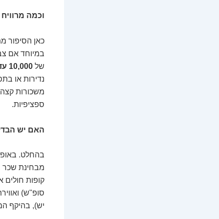
וכמה מרוויח 
במיוחד אם צבר
של
10,000 עד 15,000 ש"ח בחודש ויותר
משכורות קצה ש
ספציפיות.
האם יש הבדלי
בהחלט. באופן 
מבחינת שכר בס
קופות חולים א
סופ"ש) ואוויר
יש), בהיקף המ