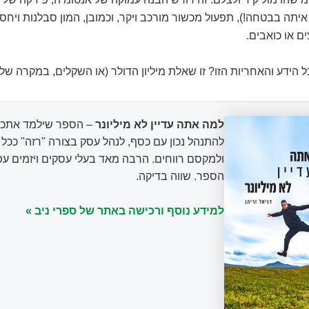
יתה בבטחה!), תפעול מכשור מורכב ויקר, וכמובן, המון סבלנות ויחסי
ם או כואבים.
ל הידע והאחריות הזו? זו שאלת מיליון הדולר (או השקלים, במקרה שלנו
למה אתה עדיין לא מיליונר
– הספר שילמד אתכם
להתנהל נכון עם כסף, לנהל עסק בצורה "רזה" ככ
ולמקסם רווחים. הרבה מאד בעלי עסקים ויזמים עפ
הספר. שווה בדיקה.
למידע נוסף ורכישה באתר של ספרי ניב »