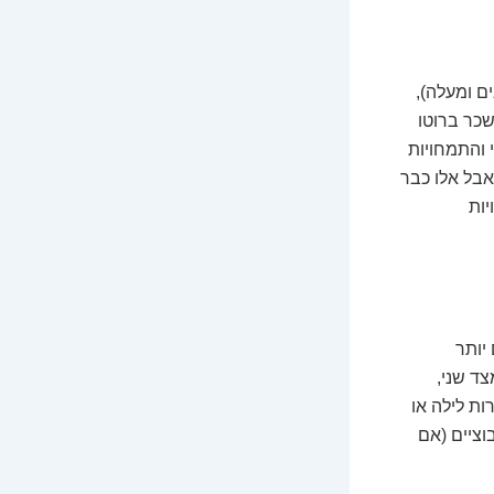
ת מעניין יותר. טכנאי רנטגן עם כמה שנות ניסיון (נניח 3-5 שנים ומעלה),
שכר ברוטו
 והתמחויות
ת את רף ה-18,000-20,000 ש"ח ויותר, אבל אלו כבר
יות
יותר
צד שני,
ות לילה או
וציים (אם