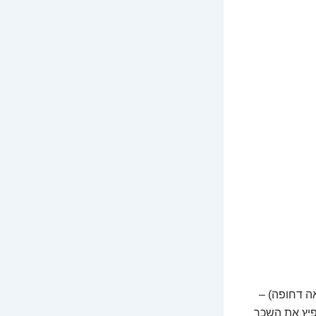
אה דחופה) –
פיץ את השכר