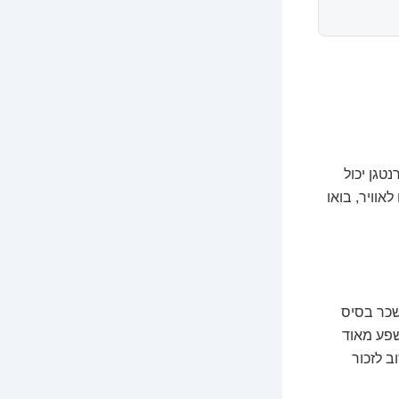
טגן יכול
וויר, בואו
שכר בסיס
ושפע מאוד
ב לזכור