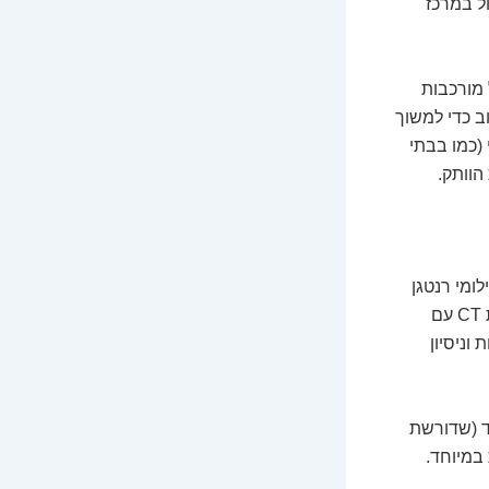
ל במרכז
 מורכבות
ב כדי למשוך
(כמו בבתי
הוותק.
ומי רנטגן
סטנדרטיים שונה משמעותית מטכנאי שמוסמך לבצע בדיקות MRI מורכבות, בדיקות CT עם
וניסיון
רסאונד (שדורשת
במיוחד.