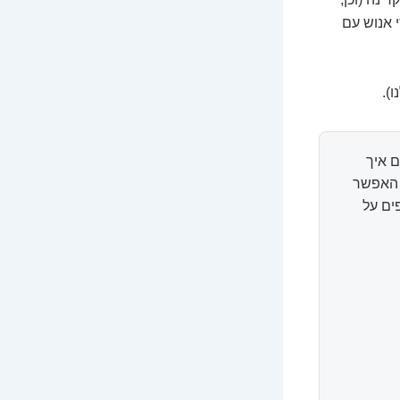
 אנוש עם
).
 איך
ל האפשר
ים על