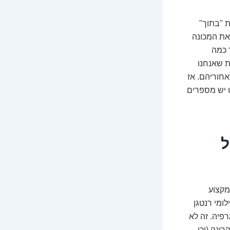
דולה, זו שמצלמת "בתוך"
את המכונה
 כמה
ת שאנחנו
חוריהם. אז
ט יש מספרים
ל
מקצוע
ומי רנטגן
אנגיוגרפיה. זה לא
ינה (וכן,