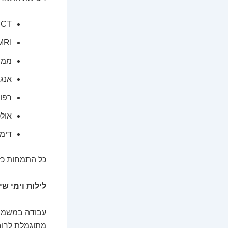
CT (טומוגרפיה ממוחשבת)
MRI (דימות תהודה מגנ
ממו
אנגי
רפוא
אול
דימו
כל התמחות כזו
לילות וימי שי
עבודה במשמרות
מתוגמלת לרוב 