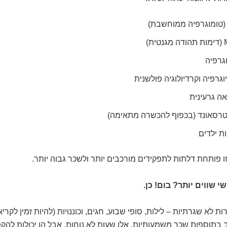
טית)
גרפיה
וגרפיה וקרדיולוגיה פולשנית
ה גרעינית
טרסאונד (בכפוף להכשרה מתאימה)
ת ילדים
 פותחת דלתות לתפקידים מורכבים יותר ולשכר גבוה יותר.
שי שווים יותר? בום! כן.
 לא שגרתיות – לילות, סופי שבוע, חגים, וכוננויות (להיות זמין לקרי
בתוספות שכר משמעותיות. אלו שעות לא נוחות, אבל הן יכולות להק