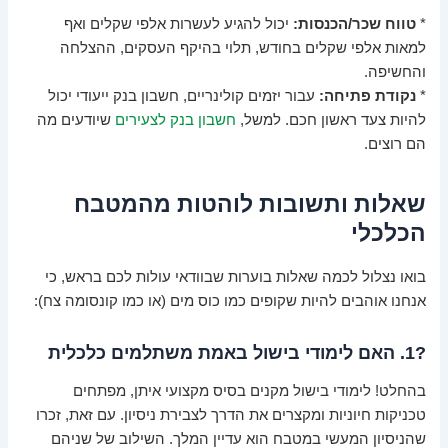
*
טווח שכר/הכנסות:
יכול להגיע לעשרות אלפי שקלים ואף
למאות אלפי שקלים בחודש, תלוי בהיקף העסקים, ההצלחה
והחשיפה.
*
נקודת פתיחה:
עבור יזמים קולינריים, חשבון בנק ייעודי יכול
להיות צעד ראשון חכם. למשל,
חשבון בנק לצעירים
שיודעים מה
הם רוצים.
שאלות ותשובות לוהטות מהמטבח
הכלכלי
בואו נצלול לכמה שאלות בוערות שבוודאי עולות לכם בראש, כי
אנחנו אוהבים להיות שקופים כמו כוס מים (או כמו קונסומה צח):
?1. האם לימודי בישול באמת משתלמים כלכלית
בהחלט! לימודי בישול מקנים בסיס מקצועי איתן, מפתחים
טכניקות חיוניות ומקצרים את הדרך לצבירת ניסיון. עם זאת, זכרו
שהניסיון המעשי במטבח הוא עדיין המלך. השילוב של שניהם