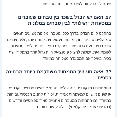
יפתח לכם דלתות לשכר גבוה יותר מהר יותר.
?2. האם יש הבדל בשכר בין טבחים שעובדים
במסעדות "רגילות" לבין טבחים במלונות
בהחלט קיים הבדל! בדרך כלל, מטבחי מלונות מציעים תנאים
סוציאליים טובים יותר, יציבות תעסוקתית גבוהה יותר, ולעיתים גם
שכר בסיס מעט גבוה יותר, בעיקר בתפקידים ניהוליים. מסעדות,
לעומת זאת, יכולות להציע פוטנציאל רווח גדול יותר בתפקידי שף
בכיר, בעיקר אם המסעדה מצליחה במיוחד.
?3. איזה סוג של התמחות משתלמת ביותר מבחינה
כספית
התמחויות כמו קונדיטוריה עילית, טבחי אירועים פרטיים יוקרתיים,
או שפים אישיים למשפחות אמידות, יכולות להניב הכנסות גבוהות
במיוחד. גם התמחות במטבחים אתניים מאוד ספציפיים ונדרשים
(כמו יפני או צרפתי קלאסי) יכולה להיות רווחית.