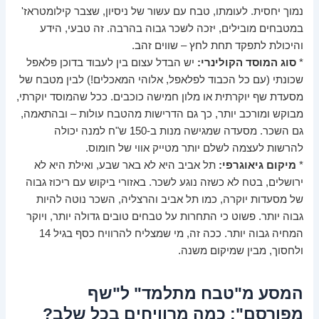
נמוך יחסית. לעומתו, טבח עם עשור של ניסיון, שצבר קילומטראז'
במטבחים מובילים, יזכה לשכר גבוה בהרבה. זה טבעי, הידע
והיכולת לתפקד תחת לחץ – שווים זהב.
*
סוג המוסד הקולינרי:
יש הבדל עצום בין לעבוד בדוכן פלאפל
שכונתי (עם כל הכבוד לפלאפל, אלוהי המאכלים!) לבין מטבח של
מסעדת שף יוקרתית או מלון חמישה כוכבים. ככל שהמוסד יוקרתי,
מבוקש ומורכב יותר, כך גם הדרישות מהטבח עולות – ובהתאמה,
גם השכר. מסעדה שמגישה מנות ב-150 ש"ח למנה יכולה
להרשות לעצמה לשלם יותר מטייק אווי של חומוס.
*
מיקום גיאוגרפי:
תל אביב היא לא באר שבע, ואילת היא לא
ירושלים, בטח לא כשזה נוגע לשכר. באזורי ביקוש עם ריכוז גבוה
של מסעדות יוקרה, כמו תל אביב והרצליה, השכר נוטה להיות
גבוה יותר. פשוט כי התחרות על טבחים טובים גדולה יותר, ויוקר
המחיה גבוה יותר. ככה זה, מי שמצליח להרוויח כסף בגיל 14
ולחסוך, מבין שמיקום משנה.
המסע מ"טבח מתלמד" ל"שף
מפורסם": כמה מרוויחים בכל שלב?