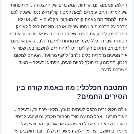
התלוש ומתמזג עם הריחות המשכרים של ההצלחה… או לפחות
של המרק! אתם עומדים לצאת למסע קולינרי-פיננסי שיגלה לכם
אחת ולתמיד מה באמת קורה מאחורי הקלעים – ולא, אני לא
מדבר על הדרמות בין הסו-שפים. אנחנו הולכים לצלול לעומק
המספרים, לפרק את השכר של הטבחים בישראל, ולחשוף את כל
הסודות שבדרך כלל נשמרים מתחת למגבת הלבנה. אם אי פעם
תהיתם אם החלום הקולינרי יכול להתורגם לחשבון בנק שפוי, או
איך מגיעים מ"מדיח כלים נלהב" ל"שף מרוויח", הגעתם למקום
הנכון. תתכוננו, כי הולך להיות טעים, מפתיע ובעיקר – מאוד
משתלם לדעת.
המטבח הכלכלי: מה באמת קורה בין
הסירים החמים?
עולם הקולינריה נתפס לעיתים כנוצץ, מלא יצירתיות, ובעיקר…
מאוד תובעני. אבל מה עם הצד הפחות סקסי, זה שנוגע לכיס?
בואו נודה באמת, לא כל מי שרואה את גורדון רמזי צועק על
מתמחים חושב ישר על תלוש המשכורת שלו. רובנו חושבים על