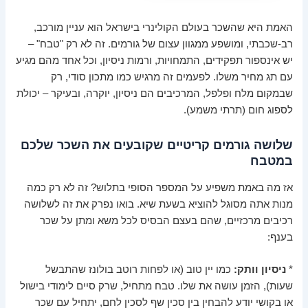
האמת היא שהשכר בעולם הקולינרי בישראל הוא עניין מורכב,
רב-שכבתי, ומושפע ממגוון עצום של גורמים. זה לא רק "טבח" –
יש אינספור תפקידים, התמחויות, ורמות ניסיון, וכל אחד מהם מגיע
עם תג מחיר משלו. לפעמים זה מרגיש כמו מתכון סודי, רק
שבמקום מלח ופלפל, המרכיבים הם ניסיון, יוקרה, ובעיקר – יכולת
לספוג חום (תרתי משמע).
שלושה גורמים קריטיים שקובעים את השכר שלכם
במטבח
אז מה באמת משפיע על המספר הסופי בתלוש? זה לא רק כמה
מנות אתה מסוגל להוציא בשעת שיא. בואו נפרק את זה לשלושה
רכיבים מרכזיים, שהם בעצם הבסיס לכל משא ומתן על שכר
בענף:
*
ניסיון וותק:
כמו יין טוב (או לפחות רוטב בולונז שהתבשל
שעות), הזמן עושה את שלו. טבח מתחיל, שרק סיים לימודי בישול
או בקושי יודע להבחין בין סכין שף לסכין לחם, יתחיל עם שכר