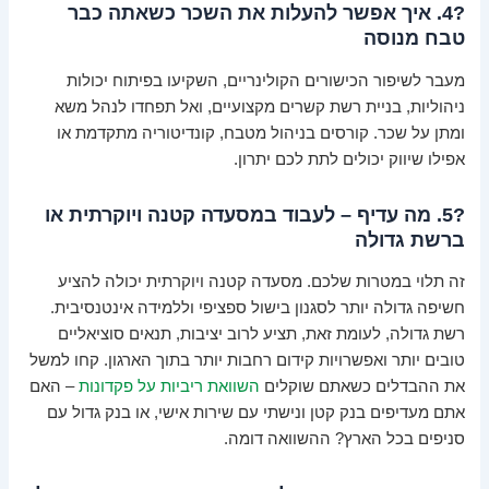
?4. איך אפשר להעלות את השכר כשאתה כבר
טבח מנוסה
מעבר לשיפור הכישורים הקולינריים, השקיעו בפיתוח יכולות
ניהוליות, בניית רשת קשרים מקצועיים, ואל תפחדו לנהל משא
ומתן על שכר. קורסים בניהול מטבח, קונדיטוריה מתקדמת או
אפילו שיווק יכולים לתת לכם יתרון.
?5. מה עדיף – לעבוד במסעדה קטנה ויוקרתית או
ברשת גדולה
זה תלוי במטרות שלכם. מסעדה קטנה ויוקרתית יכולה להציע
חשיפה גדולה יותר לסגנון בישול ספציפי וללמידה אינטנסיבית.
רשת גדולה, לעומת זאת, תציע לרוב יציבות, תנאים סוציאליים
טובים יותר ואפשרויות קידום רחבות יותר בתוך הארגון. קחו למשל
את ההבדלים כשאתם שוקלים
השוואת ריביות על פקדונות
– האם
אתם מעדיפים בנק קטן ונישתי עם שירות אישי, או בנק גדול עם
סניפים בכל הארץ? ההשוואה דומה.