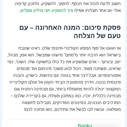
חשוב לדעת לנהל את הכסף. לחסוך, להשקיע, ולתכנן קדימה.
אולי יום אחד תצליחו אפילו
איך להשקיע חצי מיליון שקלים
.
פסקת סיכום: המנה האחרונה – עם
טעם של הצלחה
אז הגענו אל סוף המסע הקולינרי-פיננסי שלנו. ראינו שטבח
בישראל הוא הרבה יותר מ"סתם" מישהו שמבשל. הוא אמן, מנהל,
יזם, ובעיקר – אדם שמשקיע את כל כולו בתשוקה שלו. השכר, כפי
שראינו, משתנה מאוד, ויכול לנוע משכר מינימום ועד סכומים
אסטרונומיים. אבל דבר אחד בטוח: עם נחישות, כישרון, והבנה
פיננסית נכונה, הדרך מהמטבח הביתי הקטן אל עולם הקולינריה
המקצועי יכולה להיות מתגמלת ביותר, גם מבחינה רוחנית וגם
מבחינה כלכלית. זכרו, כמו במתכון מוצלח, גם בקריירה שלכם –
המרכיבים הנכונים, במינונים המדויקים, מובילים לתוצאה
מופלאה. עכשיו לכו לבשל את עתידכם, הוא מחכה לכם!
Banku