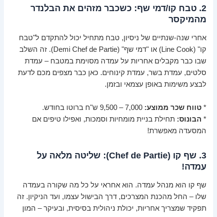
2. טבח קו/דמי שף: כשכבר מזהים את הבלנדר
מהמיקסר
אחרי שנה-שנתיים של ניסיון, טבח מתחיל יכול להתקדם ל"טבח
קו" (Line Cook) או "דמי שף" (Demi Chef de Partie). זה השלב
שבו כבר מקבלים אחריות על עמדה מסוימת במטבח – עמדת
סלטים, עמדת בשר, עמדת קינוחים. כאן כבר מצפים מכם לדעת
לבצע משימות באופן עצמאי ובזמן.
*
טווח שכר ממוצע:
7,000 – 9,500 ש"ח ברוטו בחודש.
*
הבונוס:
תחילת בניית מומחיות וסמכות, ואפילו טיפים אם
המסעדה מאפשרת!
3. שף קו (Chef de Partie): שליטה מלאה על
עמדה!
שף קו הוא מנהל עמדה. הוא אחראי על כל מה שקורה בעמדה
שלו – החל מהכנת המצרכים, דרך הבישול עצמו, ועד הניקיון. זה
תפקיד שמצריך אחריות, יכולת ניהולית בסיסית, ובעיקר – המון