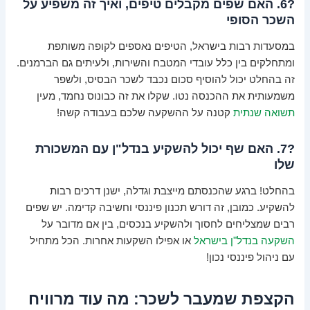
?6. האם שפים מקבלים טיפים, ואיך זה משפיע על
השכר הסופי
במסעדות רבות בישראל, הטיפים נאספים לקופה משותפת
ומתחלקים בין כלל עובדי המטבח והשירות, ולעיתים גם הברמנים.
זה בהחלט יכול להוסיף סכום נכבד לשכר הבסיס, ולשפר
משמעותית את ההכנסה נטו. שקלו את זה כבונוס נחמד, מעין
תשואה שנתית
קטנה על ההשקעה שלכם בעבודה קשה!
?7. האם שף יכול להשקיע בנדל"ן עם המשכורת
שלו
בהחלט! ברגע שהכנסתם מייצבת וגדלה, ישנן דרכים רבות
להשקיע. כמובן, זה דורש תכנון פיננסי וחשיבה קדימה. יש שפים
רבים שמצליחים לחסוך ולהשקיע בנכסים, בין אם מדובר על
השקעה בנדל"ן בישראל
או אפילו השקעות אחרות. הכל מתחיל
עם ניהול פיננסי נכון!
הקצפת שמעבר לשכר: מה עוד מרוויח