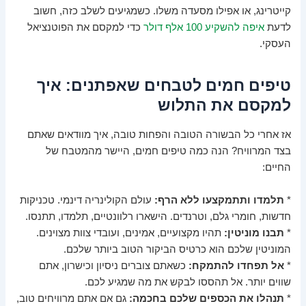
קייטרינג, או אפילו מסעדה משלו. כשמגיעים לשלב כזה, חשוב
לדעת
איפה להשקיע 100 אלף דולר
כדי למקסם את הפוטנציאל
העסקי.
טיפים חמים לטבחים שאפתנים: איך
למקסם את התלוש
אז אחרי כל הבשורה הטובה והפחות טובה, איך מוודאים שאתם
בצד המרוויח? הנה כמה טיפים חמים, היישר מהמטבח של
החיים:
*
תלמדו ותתמקצעו ללא הרף:
עולם הקולינריה דינמי. טכניקות
חדשות, חומרי גלם, וטרנדים. הישארו רלוונטיים, תלמדו, תתנסו.
*
תבנו מוניטין:
תהיו מקצועיים, אמינים, ועובדי צוות מצוינים.
המוניטין שלכם הוא כרטיס הביקור הטוב ביותר שלכם.
*
אל תפחדו להתמקח:
כשאתם צוברים ניסיון וכישרון, אתם
שווים יותר. אל תהססו לבקש את מה שמגיע לכם.
*
תנהלו את הכספים שלכם בחכמה:
גם אם אתם מרוויחים טוב,