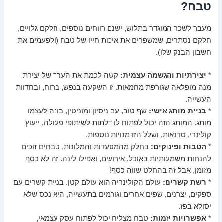
טבח?
מעבר לשכר המוגדר בתלוש, ישנם רווחים נוספים, חלקם גלויים,
חלקם נסתרים, שמשפרים את איכות חייו של טבח (ולפעמים את
חשבון הבנק שלו).
*
יצירתיות והגשמה עצמית:
קשה לכמת את הערך של יצירת
מנה מופלאה שגורפת מחמאות. זו השקעה בנפש, ברוח, ובחדוות
העשייה.
*
בניית מותג אישי:
שף טוב, עם ניסיון ומוניטין, בונה לעצמו
מותג. המותג הזה יכול לפתוח לו דלתות לשיתופי פעולה, ייעוץ
קולינרי, סדנאות, ושלל הזדמנויות נוספות.
*
הטבות ופינוקים:
בחלק מהמסעדות והמלונות, טבחים זוכים
להנחות משמעותיות באוכל, אירועים, ואפילו לינה. זה לא כסף
מזומן, אבל זה בהחלט שווה כסף!
*
רשת קשרים:
עולם הקולינריה הוא עולם קטן. בניית קשרים עם
ספקים, יצרנים, שפים אחרים וגורמים בתעשייה, היא נכס שלא
יסולא בפז.
*
אפשרויות יזמות:
טבח מצליח יכול לפתוח עסק עצמאי,