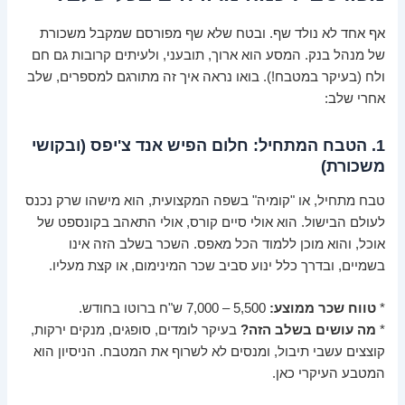
אף אחד לא נולד שף. ובטח שלא שף מפורסם שמקבל משכורת
של מנהל בנק. המסע הוא ארוך, תובעני, ולעיתים קרובות גם חם
ולח (בעיקר במטבח!). בואו נראה איך זה מתורגם למספרים, שלב
אחרי שלב:
1. הטבח המתחיל: חלום הפיש אנד צ'יפס (ובקושי
משכורת)
טבח מתחיל, או "קומיה" בשפה המקצועית, הוא מישהו שרק נכנס
לעולם הבישול. הוא אולי סיים קורס, אולי התאהב בקונספט של
אוכל, והוא מוכן ללמוד הכל מאפס. השכר בשלב הזה אינו
בשמיים, ובדרך כלל ינוע סביב שכר המינימום, או קצת מעליו.
*
טווח שכר ממוצע:
5,500 – 7,000 ש"ח ברוטו בחודש.
*
מה עושים בשלב הזה?
בעיקר לומדים, סופגים, מנקים ירקות,
קוצצים עשבי תיבול, ומנסים לא לשרוף את המטבח. הניסיון הוא
המטבע העיקרי כאן.