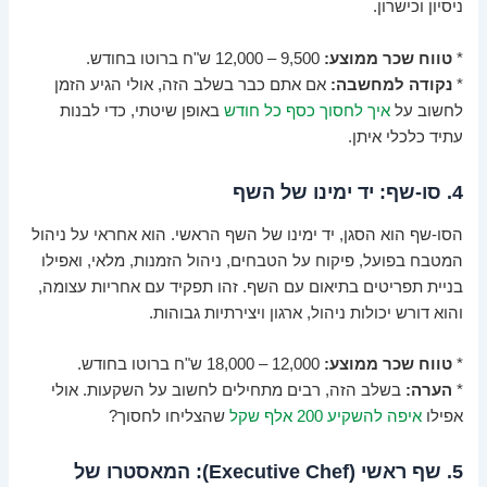
ניסיון וכישרון.
*
טווח שכר ממוצע:
9,500 – 12,000 ש"ח ברוטו בחודש.
*
נקודה למחשבה:
אם אתם כבר בשלב הזה, אולי הגיע הזמן
לחשוב על
איך לחסוך כסף כל חודש
באופן שיטתי, כדי לבנות
עתיד כלכלי איתן.
4. סו-שף: יד ימינו של השף
הסו-שף הוא הסגן, יד ימינו של השף הראשי. הוא אחראי על ניהול
המטבח בפועל, פיקוח על הטבחים, ניהול הזמנות, מלאי, ואפילו
בניית תפריטים בתיאום עם השף. זהו תפקיד עם אחריות עצומה,
והוא דורש יכולות ניהול, ארגון ויצירתיות גבוהות.
*
טווח שכר ממוצע:
12,000 – 18,000 ש"ח ברוטו בחודש.
*
הערה:
בשלב הזה, רבים מתחילים לחשוב על השקעות. אולי
אפילו
איפה להשקיע 200 אלף שקל
שהצליחו לחסוך?
5. שף ראשי (Executive Chef): המאסטרו של