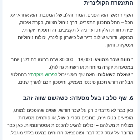
התזמורת הקולינרית
השף הראשי הוא הפנים, המוח והלב של המטבח. הוא אחראי על
הכל – החל מתכנון התפריט, דרך ניהול הצוות, בקרת איכות,
יצירת חווית הלקוח, ועד ניהול תקציבים. זהו תפקיד יוקרתי,
מבוקש, ודורש שילוב נדיר של כישרון קולינרי, יכולות ניהוליות
ועסקיות, וחזון.
*
טווח שכר ממוצע:
18,000 – 30,000 ש"ח ברוטו בחודש (ויותר
במסעדות יוקרה מיוחדות או רשתות גדולות).
*
שאלת השאלות:
האם שף ראשי יכול
לפרוש מוקדם
? בהחלט!
אבל זה דורש תכנון פיננסי מעמיק, וחיסכון חכם לאורך שנים.
6. שף סלב / בעל מסעדה: כשהשם שווה זהב
כאן כבר לא מדברים רק על שכר חודשי. שפים שהופכים למותג,
מופיעים בטלוויזיה, כותבים ספרי בישול, או פותחים מסעדות
מצליחות משלהם – יכולים להגיע להכנסות אסטרונומיות. כאן כבר
מדובר על עסק לכל דבר, ופוטנציאל הרווחים כמעט בלתי מוגבל.