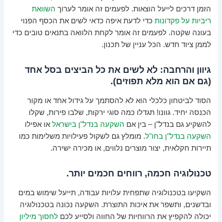
הזמן דרכים לייעל הוצאות. לפעמים זה אומר לערוך
השוואת
ריביות על פקדונות
כדי לדעת איפה כדאי לשים את הכסף הפנוי
בעונה שקטה. לפעמים זה אומר לקחת הלוואה בתנאים טובים כדי
לממן ציוד חדש. הכל עניין של תכנון.
גיוון והרחבה: לא לשים את כל הביצים בסל אחד
(גם אם הוא מלא תפוזים).
הסוד לביטחון כלכלי הוא לא להסתמך על גידול אחד או מקור
הכנסה יחיד. גוונו! תגדלו כמה סוגי ירקות, שלבו פירות, שקלו
להשקיע גם בנדל"ן – בין אם
השקעה בנדל"ן בישראל
או אפילו
השקעה בנדל"ן בחו"ל
. מומלץ גם לשקול פעילויות משלימות כמו
תיירות חקלאית, יצור מוצרים נלווים, או מכירה ישירה.
טכנולוגיה חכמה, רווחים חכמים יותר.
השקיעו בטכנולוגיה שתפחית עלויות עבודה, תייעל שימוש במים
ובדשנים, ותשפר את איכות התוצרת. השקעה נכונה בטכנולוגיה
יכולה להקפיץ את הרווחיות של החווה ולסייע לכם
לחסוך מיליון