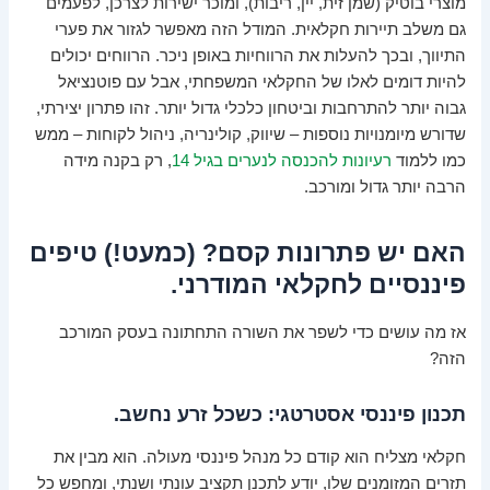
מוצרי בוטיק (שמן זית, יין, ריבות), ומוכר ישירות לצרכן, לפעמים
גם משלב תיירות חקלאית. המודל הזה מאפשר לגזור את פערי
התיווך, ובכך להעלות את הרווחיות באופן ניכר. הרווחים יכולים
להיות דומים לאלו של החקלאי המשפחתי, אבל עם פוטנציאל
גבוה יותר להתרחבות וביטחון כלכלי גדול יותר. זהו פתרון יצירתי,
שדורש מיומנויות נוספות – שיווק, קולינריה, ניהול לקוחות – ממש
כמו ללמוד
רעיונות להכנסה לנערים בגיל 14
, רק בקנה מידה
הרבה יותר גדול ומורכב.
האם יש פתרונות קסם? (כמעט!) טיפים
פיננסיים לחקלאי המודרני.
אז מה עושים כדי לשפר את השורה התחתונה בעסק המורכב
הזה?
תכנון פיננסי אסטרטגי: כשכל זרע נחשב.
חקלאי מצליח הוא קודם כל מנהל פיננסי מעולה. הוא מבין את
תזרים המזומנים שלו, יודע לתכנן תקציב עונתי ושנתי, ומחפש כל