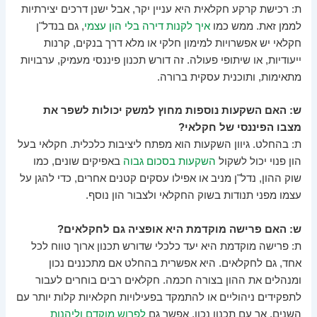
ת: רכישת קרקע חקלאית היא עניין יקר, אבל ישנן דרכים יצירתיות
לממן זאת. ממש כמו
איך לקנות דירה בלי הון עצמי
, גם בנדל"ן
חקלאי יש אפשרויות למימון חלקי או מלא דרך בנקים, קרנות
ייעודיות, או שיתופי פעולה. זה דורש תכנון פיננסי מעמיק, ערבויות
מתאימות, ותוכנית עסקית ברורה.
ש: האם השקעות נוספות מחוץ למשק יכולות לשפר את
מצבו הפיננסי של חקלאי?
ת: בהחלט. גיוון השקעות הוא מפתח ליציבות כלכלית. חקלאי בעל
הון פנוי יכול לשקול
השקעות בסכום גבוה
באפיקים שונים, כמו
שוק ההון, נדל"ן מניב או אפילו עסקים קטנים אחרים, כדי להגן על
עצמו מפני תנודות בשוק החקלאי ולצבור הון נוסף.
ש: האם פרישה מוקדמת היא אופציה גם לחקלאים?
ת: פרישה מוקדמת היא יעד כלכלי שדורש תכנון ארוך טווח לכל
אחד, גם לחקלאים. היא אפשרית בהחלט אם מתכננים נכון
ומנהלים את ההון בצורה חכמה. חקלאים רבים בוחרים לעבור
לתפקידים ניהוליים או להתמקד בפעילויות חקלאיות קלות יותר עם
השנים, אך עם תכנון נכון, אפשר גם
לפרוש מוקדם וליהנות