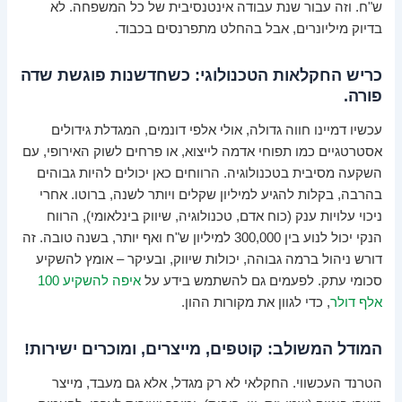
ש"ח. וזה עבור שנת עבודה אינטנסיבית של כל המשפחה. לא
בדיוק מיליונרים, אבל בהחלט מתפרנסים בכבוד.
כריש החקלאות הטכנולוגי: כשחדשנות פוגשת שדה
פורה.
עכשיו דמיינו חווה גדולה, אולי אלפי דונמים, המגדלת גידולים
אסטרטגיים כמו תפוחי אדמה לייצוא, או פרחים לשוק האירופי, עם
השקעה מסיבית בטכנולוגיה. הרווחים כאן יכולים להיות גבוהים
בהרבה, בקלות להגיע למיליון שקלים ויותר לשנה, ברוטו. אחרי
ניכוי עלויות ענק (כוח אדם, טכנולוגיה, שיווק בינלאומי), הרווח
הנקי יכול לנוע בין 300,000 למיליון ש"ח ואף יותר, בשנה טובה. זה
דורש ניהול ברמה גבוהה, יכולות שיווק, ובעיקר – אומץ להשקיע
סכומי עתק. לפעמים גם להשתמש בידע על
איפה להשקיע 100
אלף דולר
, כדי לגוון את מקורות ההון.
המודל המשולב: קוטפים, מייצרים, ומוכרים ישירות!
הטרנד העכשווי. החקלאי לא רק מגדל, אלא גם מעבד, מייצר