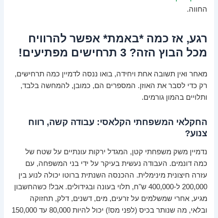
החווה.
רגע, אז כמה *באמת* אפשר להרוויח
מכל הבוץ הזה? 3 תרחישים מפתיעים!
מאחר ואין תשובה אחת ויחידה, בואו ננסה לדמיין כמה תרחישים,
רק כדי לסבר את האוזן. המספרים הם, כמובן, להמחשה בלבד,
ותלויים בהמון גורמים.
החקלאי המשפחתי הקלאסי: עבודה קשה, רווח
צנוע?
נדמיין משק משפחתי קטן, המגדל ירקות עונתיים על שטח של
כמה דונמים. העבודה נעשית בעיקר על ידי בני המשפחה, עם
עזרה חיצונית מינימלית. ההכנסה השנתית ברוטו יכולה לנוע בין
200,000 ל-400,000 ש"ח, תלוי בעונה ובגידולים. אבל! כשהחשבון
מגיע, אחרי שמשלמים על זרעים, מים, דשנים, דלק, תחזוקה
ובלאי, מה שנותר בכיס (לפני מס!) יכול להיות 80,000 עד 150,000