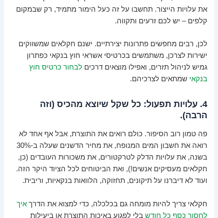
את עלויות הייצור. תחשבו על זה כעל הימור מתמיד, רק שבמקום
קלפים – יש לכם זרעים ותקווה.
לכן, רבים מחפשים פתרונות יצירתיים. ישנם חקלאים שמשווקים
ישירות לצרכן, משתמשים בכרטיסי אשראי חוץ בנקאי כפתרון
גמיש לניהול תזרים, ואפילו מוצאים דרכים
לבחור כרטיס חוץ
בנקאי
שמתאים לצרכיהם.
4. עלויות תפעול: כל שקל שיוצא מהכיס (וזה
הרבה).
פה טמון רוב הסיפור. כולם רואים את התוצרת, אבל אף אחד לא
רואה את חשבון המים המנופח, את מחיר הדשנים שעלה ב-30%
בשנה, את עלויות הדלק לטרקטורים, את משכורות העובדים (כן,
חקלאים מעסיקים אנשים!), ואת הביטוחים לכל הציוד היקר הזה.
ועוד לא דיברנו על תיקונים, תחזוקה, הלוואות בנקאיות, וריבית.
חקלאי צריך להיות מומחה גם בכלכלה, כדי למצוא את הדרך
איך
לחסוך כסף כל חודש
בלי לפגוע באיכות התוצרת או ביעילות