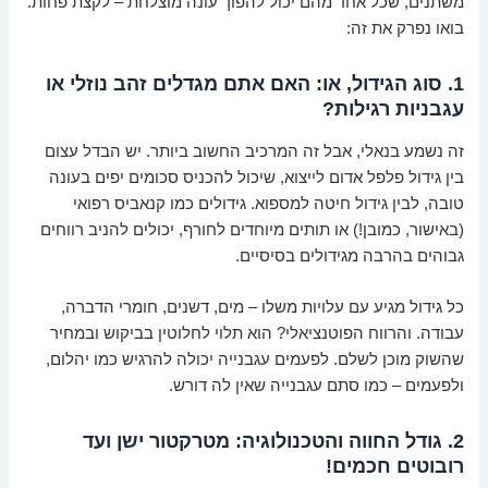
משתנים, שכל אחד מהם יכול להפוך עונה מוצלחת – לקצת פחות.
בואו נפרק את זה:
1. סוג הגידול, או: האם אתם מגדלים זהב נוזלי או
עגבניות רגילות?
זה נשמע בנאלי, אבל זה המרכיב החשוב ביותר. יש הבדל עצום
בין גידול פלפל אדום לייצוא, שיכול להכניס סכומים יפים בעונה
טובה, לבין גידול חיטה למספוא. גידולים כמו קנאביס רפואי
(באישור, כמובן!) או תותים מיוחדים לחורף, יכולים להניב רווחים
גבוהים בהרבה מגידולים בסיסיים.
כל גידול מגיע עם עלויות משלו – מים, דשנים, חומרי הדברה,
עבודה. והרווח הפוטנציאלי? הוא תלוי לחלוטין בביקוש ובמחיר
שהשוק מוכן לשלם. לפעמים עגבנייה יכולה להרגיש כמו יהלום,
ולפעמים – כמו סתם עגבנייה שאין לה דורש.
2. גודל החווה והטכנולוגיה: מטרקטור ישן ועד
רובוטים חכמים!