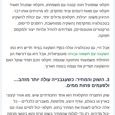
חקלאי שמפעיל חווה קטנה עם משפחתו, וחקלאי שמנהל תאגיד
חקלאי עם מאות דונמים וציוד מתקדם, לא מרוויחים אותו דבר.
ההיגיון פשוט: יעילות. חקלאים גדולים יותר, עם יכולת להשקיע
בטכנולוגיה מתקדמת (השקיה ממוחשבת, רחפנים לריסוס,
טרקטורים אוטונומיים), מצליחים להוזיל עלויות ייצור ולמקסם
תפוקה.
אבל היי, גם טכנולוגיה עולה כסף! השקעה בציוד חדיש היא כמו
השקעה עם תשואה גבוהה
פוטנציאלית, אבל היא גם דורשת הון
התחלתי משמעותי ותחזוקה שוטפת. חקלאי חכם תמיד שוקל האם
ההשקעה תצדיק את עצמה בטווח הארוך.
3. השוק והמחיר: כשעגבנייה עולה יותר מזהב…
ולפעמים פחות ממים.
שוק התוצרת החקלאית הוא אחד התנודתיים שיש. מזג אוויר קיצוני
בארץ או בעולם, עודף היצע, מלחמות, משברים כלכליים – כל
אלה יכולים לשנות את המחיר ברגע. חקלאי יכול לסיים עונה עם
יבול מדהים, רק כדי לגלות שהמחיר בשוק קרס והוא בקושי מכסה