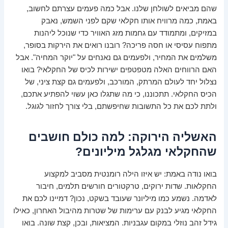
שהם מביאים לשולחן שלנו. אבל כמה פעמים עצרתם לחשוב,
באמת, כמה מרוויח אותו חקלאי שקם לפני השמש, נאבק
במזיקים, ומתמודד עם גחמות מזג האוויר כדי שנוכל ליהנות
מתפוח עסיסי או חסה פריכה? רובנו רואים את הירקות בסופר,
משלמים את המחיר, ולפעמים גם נאנחים על "יוקר המחיה". אבל
האם הרווחים האלה מטפטפים ישירות לכיס של החקלאי? בואו
נצלול יחד לעולם המרתק, המורכב, ולפעמים גם קצת ציני, של
הכיס החקלאי. תתכוננו, כי מה שתגלו כאן עשוי להפתיע אתכם,
ולתת לכם את כל התשובות שחיפשתם, בלי צורך לחזור לגוגל.
האשליה הירוקה: למה כולם חושבים
שהחקלאי מגלגל מיליונים?
בואו נודה באמת: יש איזו הילה רומנטית מסביב למקצוע
החקלאות. שדות ירוקים, טרקטורים חורשים תלמים, חיבור
לאדמה. נשמע כמו מיליונר שעובד בשקט, נכון? דמיינו לכם את
החקלאי מגיע לבנק עם ערימות של שטרות מהיבול האחרון, כאילו
גידל זהב נוזלי במקום עגבניות. המציאות, ובכן, קצת שונה. בואו