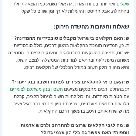
שקלים
ואף יותר בטווח הארוך. זה אולי נשמע כמו הוצאה גדולה
בהתחלה, אבל החיסכון והיעילות לאורך זמן שווים כל שקל.
שאלות ותשובות מהשדה הירוק:
ש: האם חקלאים בישראל מקבלים סובסידיות מהמדינה?
ת: כן, המדינה תומכת בחקלאות במגוון דרכים, כולל סובסידיות
ישירות, תמיכה בהשקעות בטכנולוגיה, ומענקים לפיתוח. התמיכה
משתנה מעת לעת ובהתאם למדיניות הממשלה ולמצב השוק,
והיא מהווה חלק חשוב במודל הכלכלי של חקלאים רבים.
ש: האם כדאי לחקלאים צעירים לפתוח חשבון בנק ייעודי?
ת: בהחלט! רבים מהבנקים מציעים
חשבון בנק משתלם לצעירים
עם הטבות מיוחדות. זה יכול להיות חשוב לניהול תקציב, קבלת
הלוואות בתנאים מועדפים, וצבירת ניסיון פיננסי כבר בגיל צעיר,
מה שישרת אותם היטב בהמשך דרכם החקלאית.
ש: מה לגבי חקלאים שרוצים להתרחב ולרכוש אדמות
נוספות? האם אפשר גם בלי הון עצמי גדול?