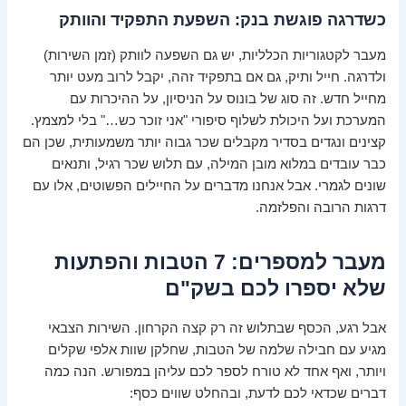
כשדרגה פוגשת בנק: השפעת התפקיד והוותק
מעבר לקטגוריות הכלליות, יש גם השפעה לוותק (זמן השירות)
ולדרגה. חייל ותיק, גם אם בתפקיד זהה, יקבל לרוב מעט יותר
מחייל חדש. זה סוג של בונוס על הניסיון, על ההיכרות עם
המערכת ועל היכולת לשלוף סיפורי "אני זוכר כש…" בלי למצמץ.
קצינים ונגדים בסדיר מקבלים שכר גבוה יותר משמעותית, שכן הם
כבר עובדים במלוא מובן המילה, עם תלוש שכר רגיל, ותנאים
שונים לגמרי. אבל אנחנו מדברים על החיילים הפשוטים, אלו עם
דרגות הרובה והפלזמה.
מעבר למספרים: 7 הטבות והפתעות
שלא יספרו לכם בשק"ם
אבל רגע, הכסף שבתלוש זה רק קצה הקרחון. השירות הצבאי
מגיע עם חבילה שלמה של הטבות, שחלקן שוות אלפי שקלים
ויותר, ואף אחד לא טורח לספר לכם עליהן במפורש. הנה כמה
דברים שכדאי לכם לדעת, ובהחלט שווים כסף: