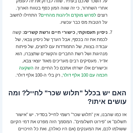
על השכר שלכם בעתיד. שווה לבדוק את זה לעומק
אחרי השחרור, כי זה שווה המון כסף בטווח הארוך.
רוצים
לפרוש מוקדם וליהנות מהחיים
? התחילו לחשוב
על הטבות מס כבר עכשיו.
ניסיון תעסוקתי, כישורי חיים ורשת קשרים:
קשה
לכמת את זה בכסף, אבל הערך של ניסיון צבאי, של
עבודה בצוות, של התמודדות עם לחצים, של פיתוח
מנהיגות ושל רשת החברים והקשרים שתצברו, הוא
אדיר
. מעסיקים רבים מעריכים מאוד יוצאי צבא,
וכישורים אלו ישרתו אתכם כל החיים. זה
השקעה
חכמה עם 100 אלף דולר
, רק בלי ה-100 אלף דולר.
האם יש בכלל "תלוש שכר" לחייל? ומה
עושים איתו?
אז כמו שהבנו, אין "תלוש שכר" רשמי לחייל בסדיר. יש "אישור
תשלום" או "פירוט תשלומים". המסמך הזה מפרט את דמי הקיום
ששולמו לכם, את המענקים (אם היו כאלה), ואת כל הזיכויים