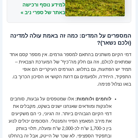
למידע נוסף ורכישה
באתר של ספרי ניב »
המספרים על המדים: כמה זה באמת עולה למדינה
(ולכם נשאר)?
דמי הקיום משתנים בהתאם למספר גורמים. אין מספר קסם אחד
שמתאים לכולם, וזה גם חלק מה"כיף" של המערכת הצבאית –
תמיד יש הפתעות, גם בתלוש. הגורמים העיקריים הם אופי
התפקיד, היחידה, ולפעמים גם דרגת הקושי או הסיכון הכרוך בו.
בואו נצלול פנימה.
לוחמים ולוחמות:
אלו שמטפסים על גבעות, סוחבים
אלונקות ומוודאים שאנחנו ישנים בשקט, מקבלים את
דמי הקיום הגבוהים ביותר. זה הגיוני, כי הם משקיעים
את מירב המאמץ הפיזי והמנטלי. הסכומים יכולים לנוע
בין כ-1,700 ש"ח לכ-2,000 ש"ח ומעלה, תלוי בוותק
ובתפקיד הספציפי. לא שכר של הייטק, אבל זה בהחלט