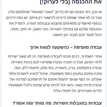
את ההכנסה (בלי לערוק!)
אז נכון, דמי הקיום הם לא בדיוק "השכר המנופח" שחלמתם עליו,
אבל זה לא אומר שאתם חייבים להישאר רק איתם. יש כמה דרכים,
בכפוף לאישורים מתאימים מהצבא ובגבולות הגזרה, להגדיל את
ההכנסה שלכם גם במהלך השירות. והכי חשוב, זה חוקי, מותר,
ויכול לעזור לכם לצבור הון ראשוני.
עבודה מועדפת – כהשקעה לטווח ארוך
אחרי השחרור, רבים פונים לעבודה מועדפת. זה לא קשור ישירות
לדמי הקיום, אבל זו הטבה
ענקית
שמגיעה לכם בזכות השירות.
עבודה בחקלאות, בניין, תעשייה, בתי מלון, תחנות דלק, ועוד,
מזכה אתכם במענק כספי משמעותי, שיכול להגיע לעשרות אלפי
שקלים. זה כסף שנועד לתגמל אתכם על תרומתכם למדינה ועל
עבודה פיזית קשה, והוא יכול להיות קרש קפיצה כלכלי משמעותי
לחיים האזרחיים. אל תוותרו עליו!
עבודות במגבלות השירות: מה מותר ומה אסור?