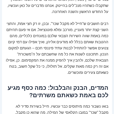
שתקבלו כשתהיו מנכ"לים בהייטק. אנחנו מדברים על כאן ועכשיו,
על החודש הראשון והשנה האחרונה.
רבים חושבים ש"חייל לא מקבל שכר". ובכן, זו רק חצי אמת, והחצי
השני קצת יותר מעניין, מורכב ומלא פוטנציאל. אם אי פעם תהיתם
כמה באמת שווה השירות הצבאי שלכם במונחים כלכליים, מהם
ההטבות שאתם בכלל לא מודעים אליהן, ואיך אפילו עם דמי קיום
צנועים אפשר להתחיל לבנות עתיד פיננסי חכם – הגעתם למקום
הנכון. תתכוננו לשנות את כל מה שחשבתם על ה"משכורת"
הצבאית שלכם, ולהבין איך להפיק ממנה את המקסימום. כן, אפילו
אם זה רק כמה מאות שקלים. אל תזלזלו, כי כל שקל חשוב, בטח
כשאתם צעירים ומוכשרים.
המדים, הבנק והבלבול: כמה כסף מגיע
לכם באמת כשאתם משרתים?
בואו נשבור כמה מיתוסים כבר עכשיו. חייל בשירות סדיר
לא
מקבל "שכר" במובן הקלאסי של המילה. מה שהוא כן מקבל,