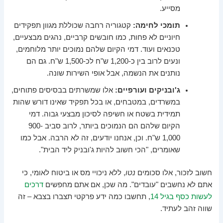
מסייע.
תומכי לחימה:
קטגוריה רחבה שכוללת מגוון תפקידים
חיוניים לא פחות, כמו חובשים קרביים, נהגים מבצעיים,
טכנאים ועוד. דמי הקיום שלהם נמוכים יותר מלוחמים,
ונעים לרוב בין כ-1,200 ש"ח לכ-1,500 ש"ח. גם הם
נותנים את הנשמה, אבל אופי השירות שונה.
ג'ובניקים ועורפיים:
אלו שמשרתים בבסיסים פתוחים,
במשרדים, במטבחים, או בכל תפקיד שאינו דורש שהות
תמידית בשטח או חשיפה לסיכון מבצעי גבוה. דמי
הקיום שלהם הם הנמוכים ביותר, לרוב סביב 900-
1,000 ש"ח. וכן, אנחנו יודעים, זה לא הרבה. אבל כמו
שאומרים, "הכי חשוב להיות ג'ובניק ליד הבית".
חשוב לזכור, אלו סכומים
נטו
, ללא ניכויי מס או ביטוח לאומי, כי
אתם לא נחשבים "עובדים". מה שכן, אם אתם מחפשים
דרכים
לעשות כסף בגיל 14
, תחשבו כמה ידע פרקטי תצברו בצבא – זה
שווה זהב לעתיד.