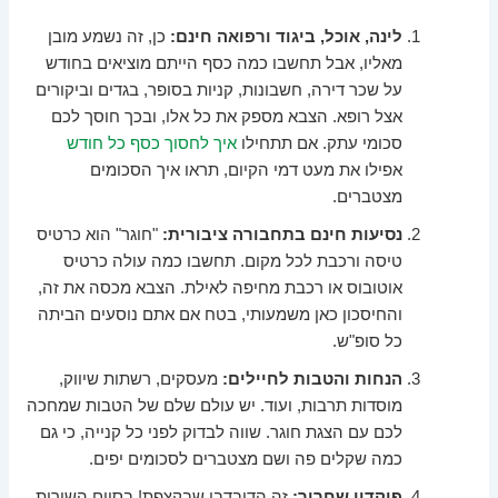
לינה, אוכל, ביגוד ורפואה חינם:
כן, זה נשמע מובן
מאליו, אבל תחשבו כמה כסף הייתם מוציאים בחודש
על שכר דירה, חשבונות, קניות בסופר, בגדים וביקורים
אצל רופא. הצבא מספק את כל אלו, ובכך חוסך לכם
סכומי עתק. אם תתחילו
איך לחסוך כסף כל חודש
אפילו את מעט דמי הקיום, תראו איך הסכומים
מצטברים.
נסיעות חינם בתחבורה ציבורית:
"חוגר" הוא כרטיס
טיסה ורכבת לכל מקום. תחשבו כמה עולה כרטיס
אוטובוס או רכבת מחיפה לאילת. הצבא מכסה את זה,
והחיסכון כאן משמעותי, בטח אם אתם נוסעים הביתה
כל סופ"ש.
הנחות והטבות לחיילים:
מעסקים, רשתות שיווק,
מוסדות תרבות, ועוד. יש עולם שלם של הטבות שמחכה
לכם עם הצגת חוגר. שווה לבדוק לפני כל קנייה, כי גם
כמה שקלים פה ושם מצטברים לסכומים יפים.
פיקדון שחרור:
זה הדובדבן שבקצפת! בסיום השירות,