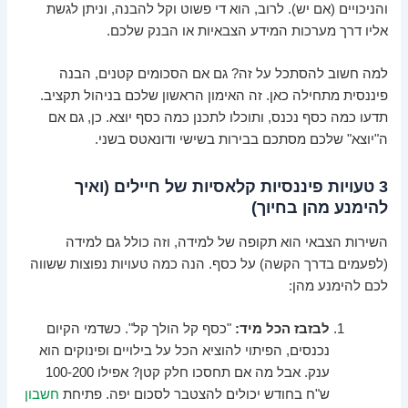
והניכויים (אם יש). לרוב, הוא די פשוט וקל להבנה, וניתן לגשת
אליו דרך מערכות המידע הצבאיות או הבנק שלכם.
למה חשוב להסתכל על זה? גם אם הסכומים קטנים, הבנה
פיננסית מתחילה כאן. זה האימון הראשון שלכם בניהול תקציב.
תדעו כמה כסף נכנס, ותוכלו לתכנן כמה כסף יוצא. כן, גם אם
ה"יוצא" שלכם מסתכם בבירות בשישי ודונאטס בשני.
3 טעויות פיננסיות קלאסיות של חיילים (ואיך
להימנע מהן בחיוך)
השירות הצבאי הוא תקופה של למידה, וזה כולל גם למידה
(לפעמים בדרך הקשה) על כסף. הנה כמה טעויות נפוצות ששווה
לכם להימנע מהן:
לבזבז הכל מיד:
"כסף קל הולך קל". כשדמי הקיום
נכנסים, הפיתוי להוציא הכל על בילויים ופינוקים הוא
ענק. אבל מה אם תחסכו חלק קטן? אפילו 100-200
ש"ח בחודש יכולים להצטבר לסכום יפה. פתיחת
חשבון