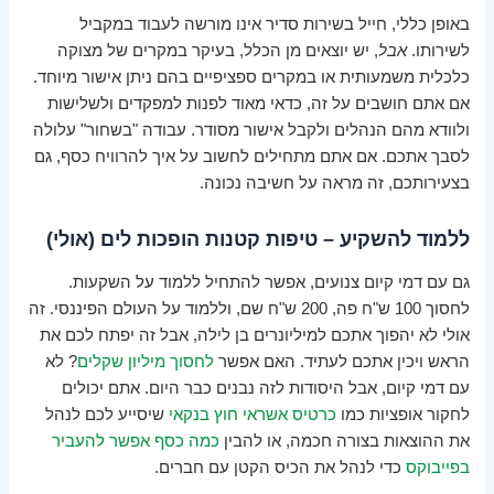
באופן כללי, חייל בשירות סדיר אינו מורשה לעבוד במקביל
לשירותו.
אבל
, יש יוצאים מן הכלל, בעיקר במקרים של מצוקה
כלכלית משמעותית או במקרים ספציפיים בהם ניתן אישור מיוחד.
אם אתם חושבים על זה, כדאי מאוד לפנות למפקדים ולשלישות
ולוודא מהם הנהלים ולקבל אישור מסודר. עבודה "בשחור" עלולה
לסבך אתכם. אם אתם מתחילים לחשוב על איך להרוויח כסף, גם
בצעירותכם, זה מראה על חשיבה נכונה.
ללמוד להשקיע – טיפות קטנות הופכות לים (אולי)
גם עם דמי קיום צנועים, אפשר להתחיל ללמוד על השקעות.
לחסוך 100 ש"ח פה, 200 ש"ח שם, וללמוד על העולם הפיננסי. זה
אולי לא יהפוך אתכם למיליונרים בן לילה, אבל זה יפתח לכם את
הראש ויכין אתכם לעתיד. האם אפשר
לחסוך מיליון שקלים
? לא
עם דמי קיום, אבל היסודות לזה נבנים כבר היום. אתם יכולים
לחקור אופציות כמו
כרטיס אשראי חוץ בנקאי
שיסייע לכם לנהל
את ההוצאות בצורה חכמה, או להבין
כמה כסף אפשר להעביר
בפייבוקס
כדי לנהל את הכיס הקטן עם חברים.