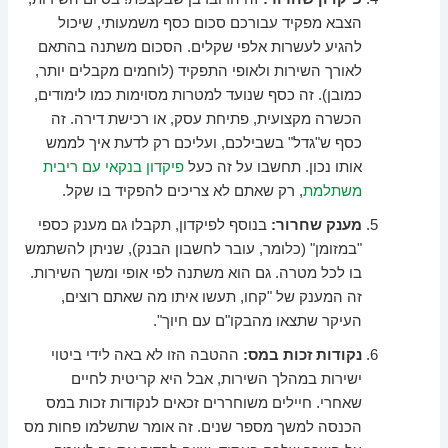
הצבא מפקיד עבורכם סכום כסף משמעותי, שיכול
להגיע לעשרות אלפי שקלים. הסכום משתנה בהתאם
לאורך השירות ולאופי התפקיד (לוחמים מקבלים יותר,
כמובן). זה כסף שנועד למטרות מסוימות כמו לימודים,
הכשרה מקצועית, פתיחת עסק, או רכישת דירה. זה
כסף ש"גדל" בשבילכם, ועליכם רק לדעת איך לממש
אותו נכון. תחשבו על זה כעל
פיקדון בנקאי עם ריבית
משתלמת
, רק שאתם לא צריכים להפקיד בו שקל.
מענק שחרור:
בנוסף לפיקדון, תקבלו גם מענק כספי
"במזומן" (כלומר, עובר לחשבון הבנק), שניתן להשתמש
בו לכל מטרה. גם הוא משתנה לפי אופי ומשך השירות.
זה המענק של "קחו, תעשו איתו מה שאתם רוצים,
העיקר שתצאו מהבקו"ם עם חיוך".
נקודות זכות במס:
ההטבה הזו לא באה לידי ביטוי
ישירות במהלך השירות, אבל היא קריטית לחיים
שאחרי. חיילים משוחררים זכאים לנקודות זכות במס
הכנסה למשך מספר שנים. זה אומר שתשלמו פחות מס