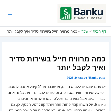
ילוג
תוכן
Main
Menu
דף הבית
שכר
כמה מרוויח חייל בשירות סדיר ואיך לקבל יותר
כמה מרוויח חייל בשירות סדיר
ואיך לקבל יותר
מאת
Banku
/
דצמבר 9, 2025
אז אתם עומדים ללבוש מדים, או שכבר צה"ל קיפל אתכם לתוכם.
יופי של שירות, חוויה מטורפת, וסיפורים לנכדים – את כל זה אתם
כבר יודעים. אבל בואו נדבר תכל'ס, כמו שאנחנו אוהבים ב-
Banku, על משהו קצת פחות זוהר ויותר קונקרטי: הכסף. כן, גם
במדים יש עניין כספי, ולא, אנחנו לא מדברים על השכר המטורף