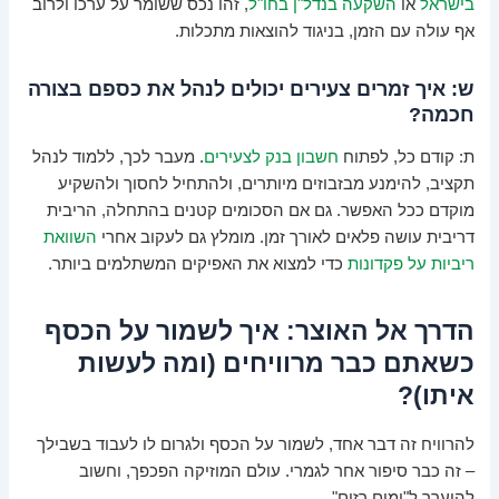
בישראל
או
השקעה בנדל"ן בחו"ל
, זהו נכס ששומר על ערכו ולרוב
אף עולה עם הזמן, בניגוד להוצאות מתכלות.
ש: איך זמרים צעירים יכולים לנהל את כספם בצורה
חכמה?
ת: קודם כל, לפתוח
חשבון בנק לצעירים
. מעבר לכך, ללמוד לנהל
תקציב, להימנע מבזבוזים מיותרים, ולהתחיל לחסוך ולהשקיע
מוקדם ככל האפשר. גם אם הסכומים קטנים בהתחלה, הריבית
דריבית עושה פלאים לאורך זמן. מומלץ גם לעקוב אחרי
השוואת
ריביות על פקדונות
כדי למצוא את האפיקים המשתלמים ביותר.
הדרך אל האוצר: איך לשמור על הכסף
כשאתם כבר מרוויחים (ומה לעשות
איתו)?
להרוויח זה דבר אחד, לשמור על הכסף ולגרום לו לעבוד בשבילך
– זה כבר סיפור אחר לגמרי. עולם המוזיקה הפכפך, וחשוב
להיערך ל"ימים רזים".