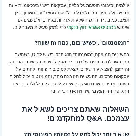
עולמית, סיבובי הופעות גלובליים, עסקאות רישוי בינלאומיות – זה
מה שיכול להפוך זמר מ"מצליח" ל"מגה-סטאר" עם חשבון בנק
תואם. כמובן, זה דורש השקעות אדירות בקידום, ולפעמים גם
שימוש
בכרטיס אשראי חוץ בנקאי
כדי לממן פעילות מעבר לים.
"המומנטום": כשיש בום, כמה זה שווה?
בתעשיית המוזיקה, "מומנטום" הוא הכל. כשיש להיט, כשהשם
חם, כשכולם מדברים עליכם – זה הזמן לייצר כמה שיותר הכנסה.
זה הזמן להוציא עוד שירים, לצאת לסיבוב הופעות, לחתום על
עסקאות פרסום. התעשייה הזו רצה מהר, והמומנטום יכול לחלוף
באותה מהירות שבה הגיע. מי שיודע לרכב על הגל ולמקסם את
התקופה הזו, הוא מי שירוויח את הכי הרבה.
השאלות שאתם צריכים לשאול את
עצמכם: Q&A למתקדמים!
ש: איך זמר יכול להגן על זכויותיו הפיננסיות?