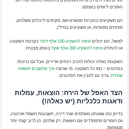
זמרים מצליחים רבים לא מסתפקים בהכנסות מהמוזיקה. הם
הופכים ליזמים בעצמם.
הם משקיעים בחברות סטארט-אפ, מקימים לייבלים משלהם,
פותחים מסעדות, או משקיעים בנדל"ן.
למשל, הם יכולים
איפה להשקיע 100 אלף דולר
בקרנות השקעה,
או להחליט
איפה להשקיע 200 אלף שקל
בעסק מבטיח.
השקעות כאלה יכולות להניב רווחים אדירים, אבל גם כרוכות
בסיכונים – כמו כל השקעה. מי שרוצה
איך מחשבים תשואה
שנתית
, צריך גם להבין את הסיכונים.
הצד האפל של הירח: הוצאות, עמלות
ודאגות כלכליות (יש כאלה!)
בדיוק כמו שאנחנו משלמים שכר דירה, חשבונות חשמל וארנונה,
גם הזמרים מתמודדים עם הוצאות. רק שלהם, הן לרוב קצת יותר
מנופחות.