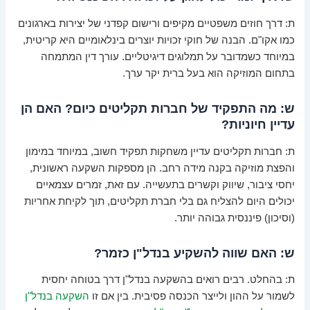
ת: דרך חוזים משפטיים מקיפים ורישום קפדני של יצירות בארגונים
כמו אקו"ם. הבנה של חוקי זכויות יוצרים בינלאומיים היא קריטית,
במיוחד כשמדובר על תמלוגים דיגיטליים. עורך דין המתמחה
בתחום המוזיקה הוא בעל ברית יקר ערך.
ש: מה התפקיד של חברות תקליטים כיום? האם הן
עדיין חיוניות?
ת: חברות תקליטים עדיין משחקות תפקיד חשוב, במיוחד במימון
והפצת מוזיקה בקנה מידה רחב. הן מספקות השקעה ראשונית,
יחסי ציבור, שיווק וקשרים בתעשייה. עם זאת, זמרים עצמאיים
יכולים היום להצליח גם בלי חברת תקליטים, תוך לקיחת אחריות
(וסיכון) פיננסית גבוהה יותר.
ש: האם שווה להשקיע בנדל"ן כזמר?
ת: בהחלט. רבים רואים בהשקעה בנדל"ן דרך בטוחה יחסית
לשמור על ההון ולייצר הכנסה פסיבית. בין אם זו
השקעה בנדל"ן