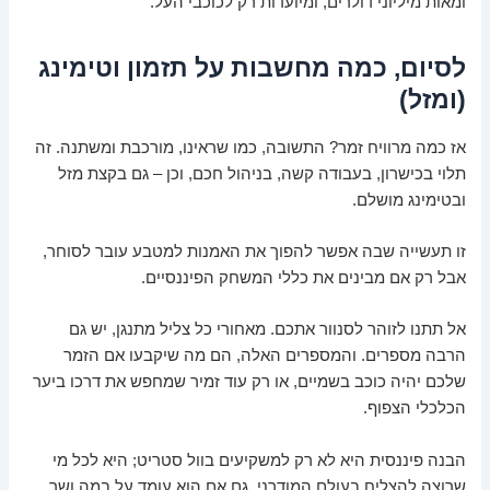
ומאות מיליוני דולרים, ומיועדות רק לכוכבי העל.
לסיום, כמה מחשבות על תזמון וטימינג
(ומזל)
אז כמה מרוויח זמר? התשובה, כמו שראינו, מורכבת ומשתנה. זה
תלוי בכישרון, בעבודה קשה, בניהול חכם, וכן – גם בקצת מזל
ובטימינג מושלם.
זו תעשייה שבה אפשר להפוך את האמנות למטבע עובר לסוחר,
אבל רק אם מבינים את כללי המשחק הפיננסיים.
אל תתנו לזוהר לסנוור אתכם. מאחורי כל צליל מתנגן, יש גם
הרבה מספרים. והמספרים האלה, הם מה שיקבעו אם הזמר
שלכם יהיה כוכב בשמיים, או רק עוד זמיר שמחפש את דרכו ביער
הכלכלי הצפוף.
הבנה פיננסית היא לא רק למשקיעים בוול סטריט; היא לכל מי
שרוצה להצליח בעולם המודרני, גם אם הוא עומד על במה ושר