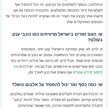
וההלחנה, בנוסף לתמלוגים על הביצוע. זה יכול להכפיל ואף
לשלש את זרמי ההכנסה מתמלוגים, ולהבטיח הכנסה גם אם
מישהו אחר מבצע את השיר. זה מה שנקרא "להיות בעל הבית" על
הנכסים המוזיקליים שלך.
ש: האם זמרים בישראל מרוויחים כמו כוכבי ענק
בעולם?
ת: לרוב לא. שוק המוזיקה הישראלי קטן יותר, והסכומים
המעורבים נמוכים יותר בהתאמה. אמנם יש כוכבים שמרוויחים
סכומים יפים מאוד, אבל לרוב לא ברמה של מיליוני דולרים כמו
כוכבי פופ אמריקאים או אירופאים. אבל גם פה, יש דרכים
איך
לחסוך מיליון שקלים
אם עושים זאת נכון לאורך זמן.
ש: כמה כסף זמר יכול להפסיד על אלבום כושל?
ת: הרבה! אם חברת תקליטים משקיעה מיליוני שקלים באלבום,
קליפים וקידום, והאלבום לא מצליח, הזמר עלול להיות "בחוב"
לחברת התקליטים לתקופה ארוכה, מה שאומר שהרווחים