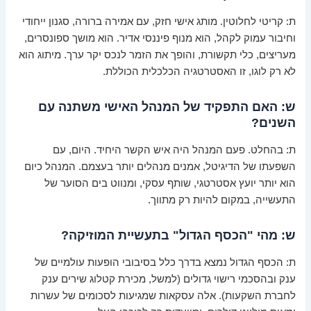
ת: קריטי לחלוטין. מותג אישי חזק, עם אמירה ברורה, סגנון ייחודי
וחיבור עמוק לקהל, הוא מנוף פיננסי אדיר. הוא מושך ספונסרים,
מעריצים, כלי תקשורת, והופך את הזמר לנכס יקר ערך. מיתוג הוא
לא רק לוגו, זו האסטרטגיה הכלכלית הכוללת.
ש: האם התפקיד של המנהל האישי משתנה עם
השנים?
ת: בהחלט. פעם המנהל היה איש הקשר היחיד. היום, עם
השפעתו של הדיגיטל, אמנים מנהלים יותר בעצמם. המנהל כיום
הוא יותר יועץ אסטרטגי, שותף עסקי, ומנווט בים הסוער של
התעשייה, במקום להיות רק מתווך.
ש: מהי "הכסף הגדול" בתעשיית המוזיקה?
ת: הכסף הגדול נמצא בדרך כלל בסיבובי הופעות עולמיים של
ענק ובהסכמי רישוי גדולים (למשל, מכירת קטלוג שירים ענק
לחברת השקעות). אלה עסקאות שמגיעות לסכומים של עשרות