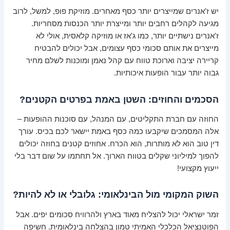
יש ז'אנרים שמייצרים יותר כסף מאחרים. מוזיקת פופ, למשל, לרוב
מגיעה לקהלים רחבים יותר ומייצרת יותר הכנסות מסחריות.
ז'אנרים נישתיים יותר, כמו ג'אז או מוזיקה קלאסית, אולי לא
מייצרים את אותם סכומי כסף עצומים, אבל יכולים להבטיח
קריירה יציבה וארוכת טווח עם קהל נאמן ומוכנות לשלם מחיר
גבוה יותר עבור הופעות איכותיות.
הסכמים והחוזים: השטן באמת בפרטים הקטנים?
החוזה עם חברת התקליטים, עם המנהל, עם סוכנות ההופעות –
אלה המסמכים שיקבעו כמה כסף באמת יישאר לכם בכיס. עורך
דין טוב הוא לא מותרות, הוא הכרח. אחוזים קטנים בחוזה יכולים
להפוך למיליוני שקלים בטווח הארוך. אל תחתמו על שום דבר בלי
ייעוץ מקצועי!
השוק המקומי מול הבינלאומי: גלובלי או לא להיות?
זמר ישראלי יכול להצליח מאוד בארץ ולהרוויח סכומים יפים. אבל
הפוטנציאל הכלכלי האמיתי טמון בהצלחה בינלאומית. חשיפה