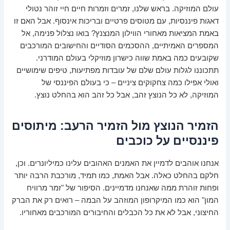
עולם המוזיקה. בראש שלנו, זמרים וזמרות חיים חיי זוהר נטולי
דאגות פיננסיות, עם מטוסים פרטיים ובריכות אינסוף. אבל האם זו
באמת המציאות מאחורי הווילון המנצנץ? בואו נצלול פנימה, אל
המספרים האמיתיים, ההסכמים הסודיים והחישובים המורכבים
שקובעים כמה באמת שווה כישרון מוזיקלי בעולם המודרני.
תתכוננו לגלות עולם שלם של עובדות מפתיעות, טיפים שימושיים
ואולי אפילו כמה צחקוקים ציניים – כי בעולם הפיננסי של
המוזיקה, לא כל הנוצץ זהב, אבל כל זהב הוא בהחלט נוצץ.
הזמיר הנוצץ מול הזמיר הרעב: מיתוסים
פיננסיים על כוכבים
אנחנו אוהבים לדמיין את האמנים האהובים עלינו כמיליונרים. וכן,
חלקם בהחלט כאלה. אבל האמת, כמו תמיד, מורכבת הרבה יותר
ופחות זוהרת ממה שאנחנו מדמיינים. הסיפור של "זמר מרוויח
המון" הוא כמו המיקרופון המוזהב על הבמה – רואים רק את הברק
החיצוני, אבל לא את כל הכבלים והחיבורים המורכבים מאחוריו.