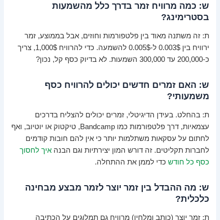
ש: כמה מרוויח זמר בדרך כלל מהשמעות
בסטרימינג?
ת: זה משתנה מאוד בין פלטפורמות וחוזים, אבל בממוצע, זמר
ירוויח בין 0.003$ ל-0.005$ להשמעה. כדי להרוויח 1,000$, צריך
כ-200,000 עד 300,000 השמעות. לא בדיוק כסף קל, נכון?
ש: האם זמרים חדשים יכולים להרוויח כסף
משמעותי?
ת: בהחלט. בעידן הדיגיטלי, זמרים יכולים להצליח בדרכים
עצמאיות, דרך פלטפורמות כמו Bandcamp, טיקטוק או יוטיוב, ואף
לחתום על עסקאות משתלמות יותר כי אין להם חובות קודמים
לחברות תקליטים. זה דורש המון יצירתיות וגם הבנה
איך לחסוך
כסף כל חודש
כדי לממן את ההתחלה.
ש: מה ההבדל בין זמר יוצר לזמר מבצע מבחינה
כלכלית?
ת: זמר יוצר (כותב ומלחין) מרוויח גם תמלוגים על הכתיבה