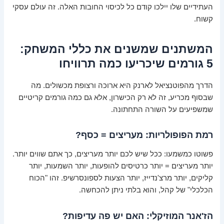
העתידיים שלו יילכו קודם כל לכיסוי החובות האלה. זה עולם עסקי
קשוח.
המשתנים שמשנים את כללי המשחק:
5 גורמים שיכריעו כמה תרוויחו
הדרך מהפוטנציאל לארנק היא ארוכה ורצופת מכשולים. מה
שבסוף מכריע, זה לא רק הכישרון, אלא גם כמה גורמים קריטיים
שמשפיעים על השורה התחתונה.
רמת הפופולריות: מעריצים = כסף?
פשוטו כמשמעו: ככל שיש לכם יותר מעריצים, כך אתם שווים יותר.
יותר מעריצים = יותר כרטיסים להופעות, יותר השמעות, יותר
קליקים, יותר מרצ'נדייז, יותר הצעות לספונסרשיפ. זהו "הכוח
הכלכלי" של קהל, והוא בלתי ניתן להכחשה.
הז'אנר המוזיקלי: האם יש פה עדיפות?