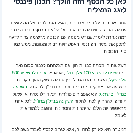
לאן כל הכסף הזה הולך? תכנון פיננסי
לזגג המצליח
אחרי שדיברנו על כמה מרוויחים, הגיע הזמן לדבר על מה עושים
עם זה. הרי להרוויח זה דבר אחד, ולנהל את הכסף בתבונה זו כבר
רמה אחרת לגמרי. גם זגג מנוסה עם הכנסה מרשימה צריך לדעת
לתכנן את עתידו הפיננסי. האפשרויות רבות ומגוונות, ממש כמו
סוגי הזכוכית.
השקעות הן מפתח לבניית הון. אם הצלחתם לצבור סכום נאה,
נניח
איפה להשקיע 100 אלף דולר
, או אפילו
איפה להשקיע 500
אלף שקל
, השמיים הם הגבול. בין אם זה בשוק ההון, בקרנות
השקעה או באפיקים מורכבים יותר כמו נדל"ן. לדוגמה,
השקעה
בנדל"ן בישראל
היא אופציה פופולרית ותמיד רלוונטית, או שאולי
תעדיפו להרחיק לכת ולחקור
השקעה בנדל"ן בחו"ל
. לכל אחת
מהאפשרויות הללו יש יתרונות וחסרונות, וחשוב ללמוד אותן
לעומק.
המטרה היא לא רק להרוויח, אלא לגרום לכסף לעבוד בשבילכם.