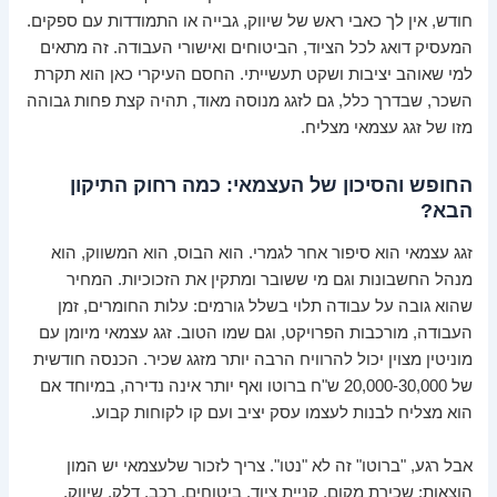
חודש, אין לך כאבי ראש של שיווק, גבייה או התמודדות עם ספקים.
המעסיק דואג לכל הציוד, הביטוחים ואישורי העבודה. זה מתאים
למי שאוהב יציבות ושקט תעשייתי. החסם העיקרי כאן הוא תקרת
השכר, שבדרך כלל, גם לזגג מנוסה מאוד, תהיה קצת פחות גבוהה
מזו של זגג עצמאי מצליח.
החופש והסיכון של העצמאי: כמה רחוק התיקון
הבא?
זגג עצמאי הוא סיפור אחר לגמרי. הוא הבוס, הוא המשווק, הוא
מנהל החשבונות וגם מי ששובר ומתקין את הזכוכיות. המחיר
שהוא גובה על עבודה תלוי בשלל גורמים: עלות החומרים, זמן
העבודה, מורכבות הפרויקט, וגם שמו הטוב. זגג עצמאי מיומן עם
מוניטין מצוין יכול להרוויח הרבה יותר מזגג שכיר. הכנסה חודשית
של 20,000-30,000 ש"ח ברוטו ואף יותר אינה נדירה, במיוחד אם
הוא מצליח לבנות לעצמו עסק יציב ועם קו לקוחות קבוע.
אבל רגע, "ברוטו" זה לא "נטו". צריך לזכור שלעצמאי יש המון
הוצאות: שכירת מקום, קניית ציוד, ביטוחים, רכב, דלק, שיווק,