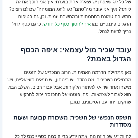
של כל זגג שאפתן יש שאלה אחת בוערת: איך אני הופך את זה
ליותר? איך אני עובר מה"סתם" זגג ל"זגג המומחה" שכולם רוצים?
התשובה טמונה בהתמחות ובמחשבה יזמית. וכן, גם בטיפוח
הרגלים פיננסיים כמו
איך לחסוך כסף כל חודש
, כי גם כסף גדול
צריך לדעת לנהל.
עובד שכיר מול עצמאי: איפה הכסף
הגדול באמת?
כאן מתחילה הדרמה האמיתית. הרוב המכריע של הזגגים
מתחילים כשכירים, וזה נהדר. יש ביטחון, יש תנאים סוציאליים, ויש
מישהו אחר שדואג לאיתור הלקוחות. אבל עבור רבים, השלב הבא
הוא לעבור לעצמאות. ופה, פוטנציאל ההכנסה יכול להרקיע
שחקים, יחד עם הסיכונים, כמובן.
השקט הנפשי של השכיר: משכורת קבועה ושעות
מסודרות
להיות זגג שכיר זה נוח. אתה יודע בדיוק כמה כסף ייכנס לך כל