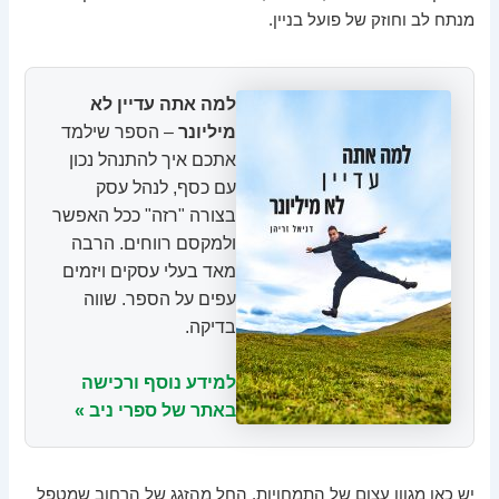
מנתח לב וחוזק של פועל בניין.
למה אתה עדיין לא
מיליונר
– הספר שילמד
אתכם איך להתנהל נכון
עם כסף, לנהל עסק
בצורה "רזה" ככל האפשר
ולמקסם רווחים. הרבה
מאד בעלי עסקים ויזמים
עפים על הספר. שווה
בדיקה.
למידע נוסף ורכישה
באתר של ספרי ניב »
יש כאן מגוון עצום של התמחויות. החל מהזגג של הרחוב שמטפל