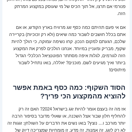
פנורמי אם תרצו, אל תוך הכיס של מי שעוסק במקצוע המרתק
הזה.
אם אי פעם תהיתם כמה כסף זגג מרוויח בארץ הקודש, או אם
אתם בכלל חושבים לשבור כמה שיאים (ולא רק זכוכיות) בקריירה
שלכם, הגעתם למקום הנכון. קחו נשימה עמוקה, כי הולך להיות
שקוף, מבריק ומעניין במיוחד. אנחנו הולכים לפרק את המקצוע
הזה לגורמים, לגלות איפה מסתתר הפוטנציאל הכלכלי הגדול
ביותר ואיך מגיעים לשם. מוכנים? יאללה, בואו נתחיל לשבור
מיתוסים!
הסוד השקוף: כמה כסף באמת אפשר
להוציא מהמקצוע הכי פריך?
אז מה זה בעצם אומר להיות זגג בישראל 2024? האם זה רק
להחליף חלון שבור אצל השכנה, או שאולי מדובר בסיפור הרבה
יותר מורכב ו… נוצץ? בואו נשים את הדברים על השולחן: זגגות זה
לא רק לזגג. זה אמנות, זה מדע, זו מומחיות שמצריכה דיוק של