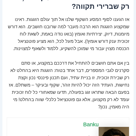
רק שברירי תקווה?
אז הגענו לסוף המסע השקוף שלנו אל תוך עולם הזגגות. ראינו
שמקצוע הזגגות הוא הרבה מעבר למה שרובנו חושבים. הוא דורש
מיומנות, דיוק, יצירתיות ואומץ (בואו נודה באמת, לשאת לוח
זכוכית ענק דורש אומץ!). אבל מעל לכל, הוא מציע פוטנציאל
הכנסה מצוין עבור מי שמוכן להשקיע, ללמוד ולשאוף למצוינות.
בין אם אתם חושבים להתחיל את דרככם במקצוע, או סתם
סקרנים לגבי המספרים, דבר אחד בטוח: הזגגות היא בהחלט לא
רק שבירת זכוכית. זו בניית עתיד, ועם תכנון פיננסי נכון וקצת
נחישות, העתיד הזה יכול להיות זוהר, שקוף ובעיקר – משתלם. אז
בפעם הבאה שתראו זגג בפעולה, תדעו שמאחורי כל לוח זכוכית
עומד לא רק מקצוען, אלא גם פוטנציאל כלכלי שווה בהחלט! מי
היה מאמין, נכון?
Banku