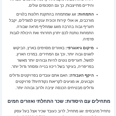
והידיים מתייצבות, כך גם הסכומים עולים.
התמחות:
זגג שמתמחה בהתקנת חלונות בלגיים
מורכבים, או אולי קירות זכוכית ענקיים למגדלים, יקבל
תעריף גבוה בהרבה מזגג שמחליף מראה שבורה.
התמחות נותנת לכם יתרון תחרותי ואת היכולת לגבות
פרמיה.
מיקום גיאוגרפי:
באזורים מסוימים בארץ, הביקוש
לזגגים גבוה יותר, וכך גם המחירים. במרכז הארץ,
למשל, תעריפים נוטים להיות גבוהים יותר מאשר
בפריפריה, בעיקר בשל ריכוז בנייה ומסחר גדול יותר.
היקף העבודה:
האם אתם עובדים בפרויקטים גדולים
וקבועים, או מגיעים לקריאות נקודתיות? פרויקטים
גדולים מבטיחים הכנסה יציבה ולרוב גבוהה יותר.
מתחילים עם היסודות: שכר התחלתי ואזורים חמים
נתחיל מהבסיס: זגג מתחיל, לרוב כעובד שכיר אצל בעל עסק