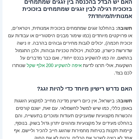
האם יש הבדל בהכנסה בין זגגים שמתמחים
בזכוכית רגילה לבין זגגים שמתמחים בזכוכית
אמנותית/מיוחדת?
תשובה:
בהחלט! זגגים שמתמחים בזכוכית אמנותית, ויטראז'ים,
או פרויקטים מיוחדים (כמו שימור מבנים היסטוריים או עבודות עם
זכוכית חכמה), יכולים לגבות מחירים גבוהים בהרבה. זו נישה
שדורשת כישרון, סבלנות, ויכולות טכניות גבוהות, ולכן התגמול
בהתאם. זה כמו להשקיע בנכס ייחודי, ואם כבר מדברים על
השקעות, אולי תרצו לדעת
איפה להשקיע 200 אלף שקל
שנותרו
לכם בצד.
האם נדרש רישיון מיוחד כדי להיות זגג?
תשובה:
בישראל, אין כיום רישיון מדינה מחייב למקצוע הזגגות
באופן כללי, כמו שיש למשל לחשמלאי. עם זאת, ישנם קורסים
והכשרות מקצועיות שמעניקים תעודות ומוכרים בתעשייה, והם
בהחלט מעידים על מקצועיות ומהווים יתרון גדול בשוק. בנוסף,
קיימות תקנות בטיחות מחמירות שהזגג חייב להכיר וליישם. אף
אחד לא רוצה לשבור את הכלים, ובטח לא את החוק.