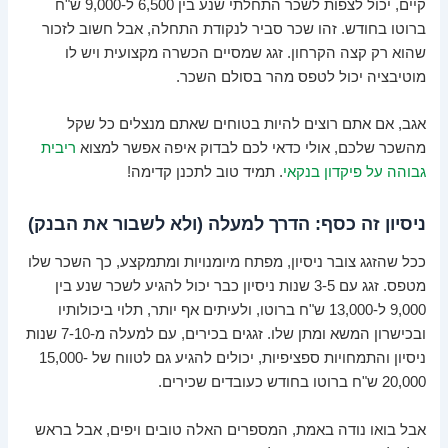
קיים, יכול לצפות לשכר התחלתי שנע בין 6,500 ל-9,000 ש"ח
ברוטו בחודש. זהו שכר סביר לנקודת התחלה, אבל חשוב לזכור
שהוא רק קצה הקרחון. זגג שמסיים הכשרה מקצועית ויש לו
מוטיבציה יכול לטפס מהר בסולם השכר.
אגב, אם אתם רוצים להיות בטוחים שאתם מנצלים כל שקל
מהשכר שלכם, אולי כדאי לכם לבדוק איפה אפשר למצוא
ריבית
גבוהה על פיקדון בנקאי
. תמיד טוב לתכנן קדימה!
ניסיון זה כסף: הדרך למעלה (ולא לשבור את הבנק)
ככל שהזגג צובר ניסיון, מפתח מיומנויות ומתמקצע, כך השכר שלו
מטפס. זגג עם 3-5 שנות ניסיון כבר יכול להגיע לשכר שנע בין
9,000 ל-13,000 ש"ח ברוטו, ולעיתים אף יותר, תלוי ביכולותיו
ובכישרון המשא ומתן שלו. זגגים בכירים, עם למעלה מ-7-10 שנות
ניסיון והתמחויות ספציפיות, יכולים להגיע גם לטווח של 15,000-
20,000 ש"ח ברוטו בחודש כעובדים שכירים.
אבל בואו נודה באמת, המספרים האלה טובים ויפים, אבל בראש