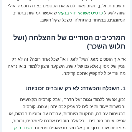
וחשבונות. ולכן, חשוב מאוד לנהל את הכספים בצורה חכמה. אולי
שווה לשקול
כרטיס אשראי חוץ בנקאי
שיאפשר גמישות בתזרים
המזומנים, במיוחד בהתחלה, כשכל שקל חשוב.
המרכיבים הסודיים של ההצלחה (ושל
תלוש השכר)
אז איך הופכים מזגג "רגיל" לזגג "וואו" שכל אחד רוצה? זה לא רק
עניין של ניסיון, אלא גם של גישה, השקעה ורצון ללמוד. בואו נראה
מה עוד יכול להקפיץ אתכם קדימה.
1. השכלה והכשרה: לא רק שוברים זכוכיות!
נכון, אפשר ללמוד זגגות "על הדרך", אבל קורסים מקצועיים
והכשרות ייעודיות יכולים להעניק לכם יתרון עצום. קורסים
בבטיחות עבודה, התקנות מיוחדות, עבודה עם זכוכיות חכמות, או
אפילו עיצוב בזכוכית – כל אלה הופכים אתכם למומחים, וכזכור,
מומחיות שווה כסף. וכן, אל תשכחו שאפילו פתיחת
חשבון בנק