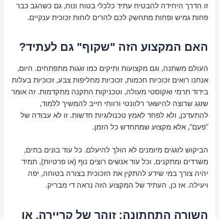
זו הדרך היחידה להבטיח עתיד כלכלי בטוח ונוח, גם כשהגב כבר
פחות גמיש ופחות מתחשק לכם להרים לוחות זכוכית ענקיים.
האם המקצוע הזה "שקוף" גם לעתיד?
העולם משתנה, וגם מקצועות ותיקים כמו זגגות מתפתחים. היום,
אנחנו רואים זכוכיות חכמות, זכוכיות מחליפות צבע, זכוכיות בעלות
בידוד תרמי ואקוסטי מעולה, וטכניקות התקנה מתקדמות. זה אומר
שזגג שרוצה להישאר רלוונטי ורווחי חייב להמשיך ללמוד,
להתעדכן, ולא לפחד לאמץ טכנולוגיות חדשות. זו לא עבודה של
"פעם", אלא מקצוע שמתחדש כל הזמן.
הביקוש לזגגים מיומנים לא הולך להיעלם. כל עוד בונים בתים,
משרדים ומתקנים, וכל עוד אנשים רוצים נוף (או פרטיות), תמיד
יהיה צורך במי שידע להתקין את הזכוכית בצורה בטוחה, יפה
ויעילה. אז כן, העתיד של המקצוע הזה נראה די מבריק.
השורה התחתונה: זוהר של קריירה, או