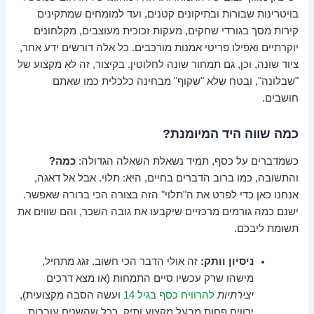
בויטרינות שבורות ובתיקונים קטנים, ועד למומחים שמתקינים
קירות מסך בגורדי שחקים, מעקות זכוכית מעוצבים, מקלחונים
יוקרתיים ואפילו פריטי אמנות מורכבים. כל אלה דורשים ידע אחר,
ציוד שונה, וכן, גם תמחור שונה לחלוטין. בקיצור, זה לא מקצוע של
"שבלונה", ובטח שלא "שקוף" מבחינה כלכלית כמו שאתם
חושבים.
כמה שווה היד המיומנת?
כשמדברים על כסף, תמיד נשאלת השאלה הגדולה:
כמה?
והתשובה, כמו ברוב הדברים בחיים, היא: תלוי. אבל אל דאגה,
אנחנו כאן כדי לפרט את ה"תלוי" הזה בצורה הכי ברורה שאפשר.
ישנם כמה גורמים מרכזיים שיקבעו את גובה השכר, והם שווים את
תשומת ליבכם.
ניסיון וותק:
זה אולי הדבר הכי חשוב. זגג מתחיל,
מישהו שרק עכשיו סיים התמחות (או מצא דרכים
יצירתיות
להרוויח כסף בגיל 14
ועשה הסבה מקצועית),
ירוויח פחות מבעל מקצוע ותיק. ככל שהשנים עוברות