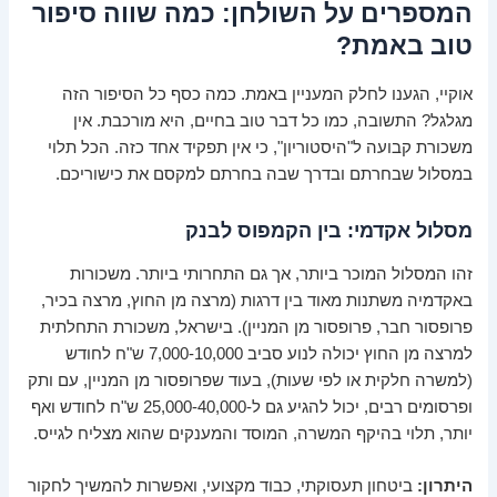
המספרים על השולחן: כמה שווה סיפור
טוב באמת?
אוקיי, הגענו לחלק המעניין באמת. כמה כסף כל הסיפור הזה
מגלגל? התשובה, כמו כל דבר טוב בחיים, היא מורכבת. אין
משכורת קבועה ל"היסטוריון", כי אין תפקיד אחד כזה. הכל תלוי
במסלול שבחרתם ובדרך שבה בחרתם למקסם את כישוריכם.
מסלול אקדמי: בין הקמפוס לבנק
זהו המסלול המוכר ביותר, אך גם התחרותי ביותר. משכורות
באקדמיה משתנות מאוד בין דרגות (מרצה מן החוץ, מרצה בכיר,
פרופסור חבר, פרופסור מן המניין). בישראל, משכורת התחלתית
למרצה מן החוץ יכולה לנוע סביב 7,000-10,000 ש"ח לחודש
(למשרה חלקית או לפי שעות), בעוד שפרופסור מן המניין, עם ותק
ופרסומים רבים, יכול להגיע גם ל-25,000-40,000 ש"ח לחודש ואף
יותר, תלוי בהיקף המשרה, המוסד והמענקים שהוא מצליח לגייס.
היתרון:
ביטחון תעסוקתי, כבוד מקצועי, ואפשרות להמשיך לחקור