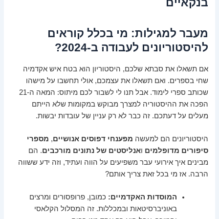
בנקאיים
מעבר למגילות: מי בכלל קוראים
להיסטוריונים לעבודה ב-2024?
אם תשאלו את סבתא שלכם, היסטוריון הוא בטח איש אקדמיה
שחי בספרים. ואם תשאלו את עצמכם, אולי תחשבו על מישהו
שכותב ספרי לימוד. אבל תנו לי לשבור לכם מיתוס: המאה ה-21
הפכה את ההיסטוריה למצרך מבוקש במקומות שלא הייתם
מעלים על דעתכם. זה כבר לא רק עניין של עובדות יבשות.
היסטוריונים הם למעשה
מפענחי דפוסים אנושיים
,
מספרי
סיפורים מדופלמים
ו
אנליסטים של נתונים מורכבים
. הם
מבינים איך אירועי עבר משפיעים על הווה ועתיד, וזה ידע ששווה
הרבה. אז מי בכל זאת צריך אותם?
המוסדות האקדמיים:
כמובן, פרופסורים ומרצים
באוניברסיטאות ובמכללות. זה המסלול הקלאסי