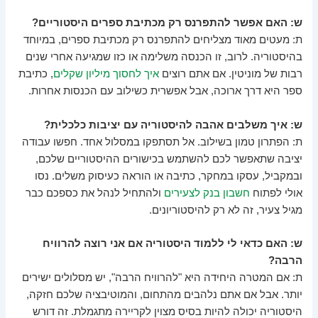
ש: האם אפשר להתפרנס רק מכתיבת ספרים היסטוריים?
ת: מעטים מאוד מצליחים להתפרנס רק מכתיבת ספרים, במיוחד
בהיסטוריה. לרוב, זו הכנסה משלימה או כזו שמגיעה אחרי שנים
רבות של מוניטין. אם אתם רוצים
איך לחסוך מיליון שקלים
, כתיבת
ספר היא דרך ארוכה, אבל אפשרית כשילוב עם הכנסות אחרות.
ש: איך משלבים אהבה להיסטוריה עם יציבות כלכלית?
ת: הפתרון טמון בשילוב. אל תסתפקו במסלול אחד. חפשו עבודה
יציבה שתאפשר לכם להשתמש בכישורים ההיסטוריים שלכם,
ובמקביל, עסקו במחקר, כתיבה או הוראה כעיסוק משלים. נסו
אולי לפתוח
חשבון בנק לצעירים
ולהתחיל לנהל את כספכם כבר
מגיל צעיר, זה לא רק להיסטוריונים.
ש: האם כדאי לי ללמוד היסטוריה אם אני רוצה להרוויח
הרבה?
ת: אם המטרה היחידה היא "להרוויח הרבה", יש מסלולים ישירים
יותר. אבל אם אתם נלהבים מהתחום, והמוטיבציה שלכם חזקה,
היסטוריה יכולה להיות בסיס מצוין לקריירה מתגמלת. זה דורש