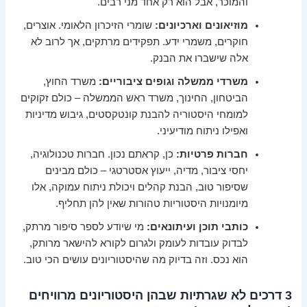
והמוכר, אבל הוא רק אחד מני רבים.
מוזיאונים וארכיונים:
שומרי הזיכרון הלאומי. אוצרים,
חוקרים, משמרי ידע. תפקידים מרתקים, אך לרוב לא
אלה שישברו את הבנק.
משרדי ממשלה וגופים ציבוריים:
משרד החוץ,
הביטחון, החינוך, משרד ראש הממשלה – כולם זקוקים
למומחי היסטוריה להבנת קונטקסטים, גיבוש מדיניות
ואפילו ניתוח מודיעיני.
חברות פרטיות:
כן, קראתם נכון. חברות טכנולוגיה,
יחסי ציבור, מדיה, ייעוץ אסטרטגי – כולם מבינים
שסיפור טוב, הבנת קהלים ויכולת ניתוח עמוקה, אלו
מיומנויות היסטוריות טהורות שאין להן תחליף.
כותבי תוכן ועיתונאים:
מי שיודע לספר סיפור מרתק,
לבדוק עובדות לעומק ולגרום לקורא להישאר מרותק,
הוא נכס. וזה בדיוק מה שהיסטוריונים עושים הכי טוב.
3 דרכים לא שגרתיות שבהן היסטוריונים מרוויחים