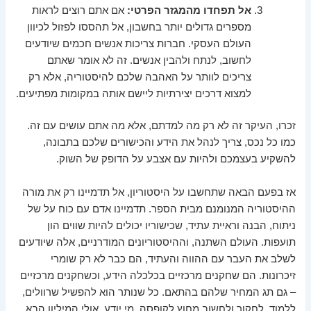
אל תפחדו מהמגזר הפרטי:
אם אתם רוצים לראות
מספרים גדולים יותר בחשבון, אל תהססו לפזול לכיוון
העולם העסקי. חברות צריכות אנשים חכמים שיודעים
לחשוב, לנתח ולהבין אנשים. זה לא אומר שאתם
צריכים לוותר על האהבה שלכם להיסטוריה, אלא רק
למצוא דרכים יצירתיות ליישם אותה במקומות מפתיעים.
זכרו, העיקר זה לא רק מה למדתם, אלא מה אתם עושים עם זה.
כמו כל נכס, צריך לנהל את הידע והכישורים שלכם בתבונה,
להשקיע בעצמכם ולהיות עם אצבע על הדופק של השוק.
אז בפעם הבאה שתחשבו על היסטוריון, אל תדמיינו רק את מורה
ההיסטוריה המנומנם מבית הספר. תדמיינו אדם עם כוח על של
ניתוח, הבנה וראיית עתיד, שכישוריו יכולים להיות שווים הון
תועפות. העולם השתנה, וההיסטוריונים המודרניים, אלה שיודעים
לשלב את העבר עם ההווה והעתיד, הם כבר לא רק שומרי
זיכרונות. הם שחקנים מרכזיים בכלכלה הידע, וכשחקנים מרכזיים
– גם תג המחיר שלהם בהתאם. כל שנותר הוא להפשיל שרוולים,
ללמוד, לחקור ולחשוב מחוץ לקופסה. מי יודע, אולי המיליון הבא