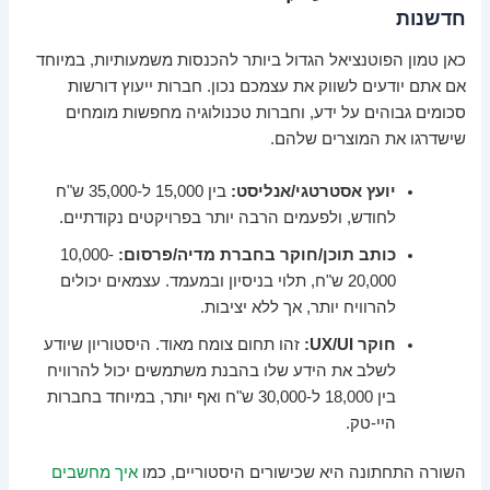
חדשנות
כאן טמון הפוטנציאל הגדול ביותר להכנסות משמעותיות, במיוחד
אם אתם יודעים לשווק את עצמכם נכון. חברות ייעוץ דורשות
סכומים גבוהים על ידע, וחברות טכנולוגיה מחפשות מומחים
שישדרגו את המוצרים שלהם.
יועץ אסטרטגי/אנליסט:
בין 15,000 ל-35,000 ש"ח
לחודש, ולפעמים הרבה יותר בפרויקטים נקודתיים.
כותב תוכן/חוקר בחברת מדיה/פרסום:
10,000-
20,000 ש"ח, תלוי בניסיון ובמעמד. עצמאים יכולים
להרוויח יותר, אך ללא יציבות.
חוקר UX/UI:
זהו תחום צומח מאוד. היסטוריון שיודע
לשלב את הידע שלו בהבנת משתמשים יכול להרוויח
בין 18,000 ל-30,000 ש"ח ואף יותר, במיוחד בחברות
היי-טק.
השורה התחתונה היא שכישורים היסטוריים, כמו
איך מחשבים