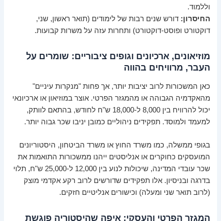
וללמוד.
החיסרון:
דורש שנים רבות של לימודים (תואר ראשון, שני,
דוקטורט ופוסט-דוקטורט) ותחרות עזה על משרות קבועות.
מוזיאונים, ארכיונים וגופים ציבוריים: שומרים על
העבר, מרוויחים בהווה
כאן המשכורות לרוב יציבות יותר, אך פחות "מנקרות עיניים"
מהאקדמיה הגבוהה או מהמגזר הפרטי. אוצר במוזיאון או ארכיונאי
יכול להרוויח בין 8,000 ל-18,000 ש"ח לחודש, בהתאם לוותק,
למעמד ולמוסד. תפקידים ניהוליים כמובן יניבו שכר גבוה יותר.
בגופי ממשלה, כמו משרד החוץ או משרד הביטחון, היסטוריונים
המועסקים כחוקרים או אנליסטים ייהנו ממשכורות התואמות את
שכר עובדי המדינה, שיכולות לנוע בין 12,000 ל-25,000 ש"ח, תלוי
בדרגה ובניסיון. אלו תפקידים שדורשים לרוב רקע אקדמי מוצק
(לרוב תואר שני ומעלה) וכישורים אנליטיים חזקים.
המגזר הפרטי והעסקי: איפה שהיסטוריה פוגשת