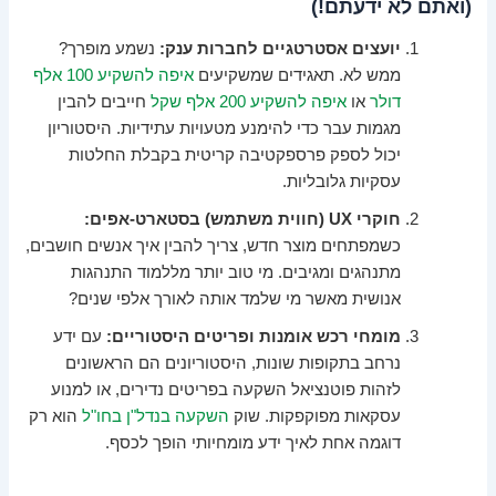
(ואתם לא ידעתם!)
יועצים אסטרטגיים לחברות ענק:
נשמע מופרך?
ממש לא. תאגידים שמשקיעים
איפה להשקיע 100 אלף
דולר
או
איפה להשקיע 200 אלף שקל
חייבים להבין
מגמות עבר כדי להימנע מטעויות עתידיות. היסטוריון
יכול לספק פרספקטיבה קריטית בקבלת החלטות
עסקיות גלובליות.
חוקרי UX (חווית משתמש) בסטארט-אפים:
כשמפתחים מוצר חדש, צריך להבין איך אנשים חושבים,
מתנהגים ומגיבים. מי טוב יותר מללמוד התנהגות
אנושית מאשר מי שלמד אותה לאורך אלפי שנים?
מומחי רכש אומנות ופריטים היסטוריים:
עם ידע
נרחב בתקופות שונות, היסטוריונים הם הראשונים
לזהות פוטנציאל השקעה בפריטים נדירים, או למנוע
עסקאות מפוקפקות. שוק
השקעה בנדל"ן בחו"ל
הוא רק
דוגמה אחת לאיך ידע מומחיותי הופך לכסף.