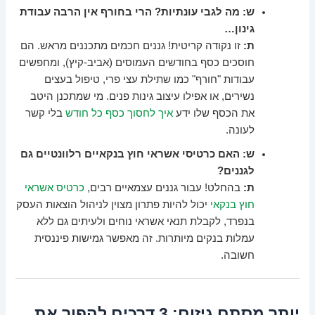
ש: מה לגבי עונתיות? הרי בחורף אין הרבה עבודת
גינון…
ת:
זו נקודה קריטית! גננים חכמים מתכננים מראש. הם
חוסכים כסף בחודשים העמוסים (אביב-קיץ), ומחפשים
עבודות "חורף" כמו שתילת עצי פרי, טיפול בעצים
נשירים, או אפילו עיצוב גינות פנים. מי שמתכנן היטב
את הכסף שלו ידע
איך לחסוך כסף כל חודש
בלי קשר
לעונה.
ש: האם כרטיסי אשראי חוץ בנקאיים רלוונטיים גם
לגננים?
ת:
בהחלט! עבור גננים עצמאיים רבים,
כרטיס אשראי
חוץ בנקאי
יכול להיות פתרון מצוין לניהול הוצאות העסק
בנפרד, לקבלת תנאי אשראי נוחים ולעיתים גם ללא
עמלות בנקים מיותרות. זה מאפשר גמישות פיננסית
חשובה.
יותר מסתם גיזום: 3 דרכים להפוך את