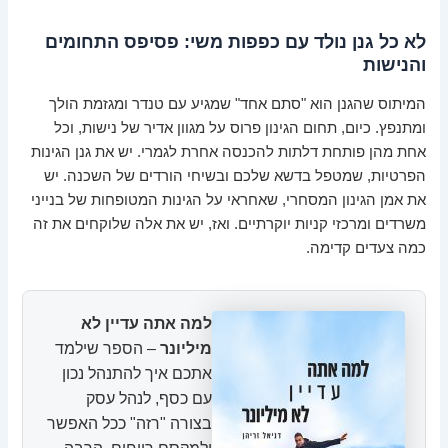
לא כל גנן נולד עם כפפות משי: פסיפס התחומים
והנישות
המיתוס שהגנן הוא "סתם אחד" שמגיע עם טנדר ומגזמת הולך
ומתנפץ. כיום, תחום הגינון פרוס על מגוון אדיר של נישות, וכל
אחת מהן פותחת דלתות להכנסה אחרת לגמרי. יש את גנן הגינות
הפרטיות, שמטפל בדשא שלכם ובשיחי הורדים של השכנה. יש
את אמן הגינון המסחרי, שאחראי על הגינות המטופחות של בנייני
משרדים ומרכזי קניות יוקרתיים. ואז, יש את אלה שלוקחים את זה
כמה צעדים קדימה.
למה אתה עדיין לא
מיליונר
– הספר שילמד
אתכם איך להתנהל נכון
עם כסף, לנהל עסק
בצורה "רזה" ככל האפשר