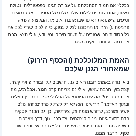
בכלל? אם תמיד הסתכלתם על עבודת הגינון כפסטורלית ונטולת
דאגות, אתם עומדים לגלות עולם שלם של מספרים, אסטרטגיות
וטיפים שישנו את האופן שבו אתם רואים את המקצוע העתיק
(והמפתיע) הזה. אז תתכוננו לצלול עמוק, כי הולכים לגרף לכם את
כל הסודות הכי שמורים של השוק הירוק, ומי יודע, אולי תצאו מפה
עם כמה רעיונות ירוקים משלכם.
האמת המלוכלכת (והכסף הירוק)
שמאחורי הגנן שלכם
בואו נודה באמת: רובנו רואים גנן, חושבים על עבודה פיזית קשה,
קצת בוץ, הרבה שמש, ואולי גם מריחת קרם הגנה. אבל רגע, מה
עם המספרים? מה עם הפוטנציאל הכלכלי שמסתתר בין העלים
ובתוך האדמה? הרי גינון הוא לא רק לשתול פרחים; זהו עולם
עשיר ומורכב, שדורש מומחיות, יצירתיות, וכן, גם הבנה עסקית
חדה כתער גיזום. מניהול צמחים ועד תכנון נוף, דרך מערכות
השקיה מתוחכמות וטיפול במזיקים – כל אלו הם שירותים שווים
כסף, והרבה ממנו.