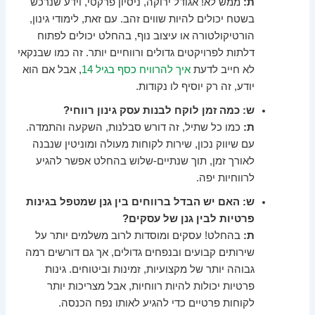
ת:
ממש לא! אגודל ירוקה, ניסיון פרקטי, וידע שנרכש
בשטח יכולים להיות שווים זהב. עם זאת, לימודי גינון,
הורטיקולטורה או עיצוב נוף, בהחלט יכולים לפתוח
דלתות לפרויקטים גדולים ורווחיים יותר. זה כמו שבנקאי
לא חייב לדעת
איך להרוויח כסף בגיל 14
, אבל אם הוא
יודע, זה רק יוסיף לו נקודות.
ש: כמה זמן לוקח לבנות עסק גינון רווחי?
ת:
כמו כל שתיל, זה דורש סבלנות, השקעה והתמדה.
עם שיווק נכון, שירות לקוחות מעולה ומוניטין שנבנה
לאורך זמן, תוך שנתיים-שלוש בהחלט אפשר להגיע
לרווחיות יפה.
ש: האם יש הבדל ברווחים בין גנן שמטפל בגינות
פרטיות לבין גנן של עסקים?
ת:
בהחלט! עסקים ומוסדות לרוב משלמים יותר על
שירותים קבועים ובנפחים גדולים, אך גם דורשים רמה
גבוהה יותר של מקצועיות, זמינות וביטוחים. גינות
פרטיות יכולות להיות רווחיות, אבל מצריכות יותר
לקוחות פרטיים כדי להגיע לאותו נפח הכנסה.