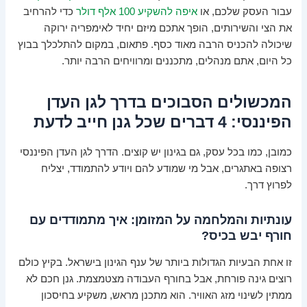
עבור העסק שלכם, או
איפה להשקיע 100 אלף דולר
כדי להרחיב
את הצי והשירותים, הופך אתכם מיזם יחיד לאימפריה ירוקה
שיכולה להכניס הרבה מאוד כסף. פתאום, במקום להתלכלך בבוץ
כל היום, אתם מנהלים, מתכננים ומרוויחים הרבה יותר.
המכשולים הסבוכים בדרך לגן העדן
הפיננסי: 4 דברים שכל גנן חייב לדעת
כמובן, כמו בכל עסק, גם בגינון יש קוצים. הדרך לגן העדן הפיננסי
רצופה באתגרים, אבל מי שמודע להם ויודע להתמודד, יצליח
לפרוץ דרך.
עונתיות והמלחמה על המזומן: איך מתמודדים עם
חורף יבש בכיס?
זו אחת הבעיות הגדולות ביותר של ענף הגינון בישראל. בקיץ כולם
רוצים גינה פורחת, אבל בחורף העבודה מצטמצמת. גנן חכם לא
ממתין לשינוי מזג האוויר. הוא מתכנן מראש, משקיע בחיסכון