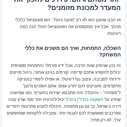
המעדר למכונת מזומנים?
אז הבנו שהגנן הוא לא רק "מנקה גינות". הוא פוטנציאל כלכלי
מהלך. אבל איך ממקסמים את הפוטנציאל הזה? הנה כמה
רעיונות:
השכלה, התמחות, ואיך הם משנים את כללי
המשחק?
זה נכון שניסיון שווה הרבה, אבל ידע פורמלי והתמחות ספציפית
יכולים להקפיץ אתכם קדימה. קורסים בגינון אורגני, ניהול מזיקים
ידידותי לסביבה, עיצוב נוף דיגיטלי, או אפילו לימודי בוטניקה
מתקדמים, מעניקים לכם יתרון עצום. אתם הופכים מ"גנן"
ל"מומחה" – וההבדל הזה מתבטא ישירות בתעריף. כמו שמישהו
שיודע על
השקעה בנדל"ן בחו"ל
יכול להרוויח יותר ממי שרק קונה
דירה בישראל, כך גם גנן מתמחה. היכולת להציע פתרונות ייחודיים
ומורכבים מאפשרת לכם לגבות יותר, ומובילה ללקוחות שמחפשים
ערך, לא רק מחיר.