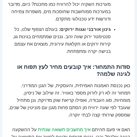
מערכות השקיה יכול להרוויח כמו מתכנת? כיום, מדובר
במערכות ממוחשבות שחוסכות מים, משפרות צמיחה
ודורשות ידע טכנולוגי מתקדם.
גינון אורבני וגגות ירוקים:
בעולם הצפוף שלנו, כל
סנטימטר ירוק שווה זהב. גננים שמתמחים בגינות גג,
קירות ירוקים או חקלאות עירונית, מוצאים את עצמם
בנישה יקרה ומתפתחת.
סודות התמחור: איך קובעים מחיר לעץ תפוח או
לגינה שלמה?
כאן נכנסת האמנות האמיתית, והעסקית, של הגנן המודרני.
תמחור זה לא רק לזרוק מספר באוויר. זה שילוב של ניסיון,
מומחיות, סוג העבודה, ואפילו קריאת שוק מדויקת. גנן מתחיל
שעובד לפי שעה ירוויח מן הסתם פחות מגנן עם מוניטין של שנים,
שמספק שירותי קצה לבתי יוקרה.
האם אי פעם תהיתם
איך מחשבים תשואה שנתית
על ההשקעה
בגינה שלכם? ובכן, גננים מנוסים יודעים לחשב את התשואה על