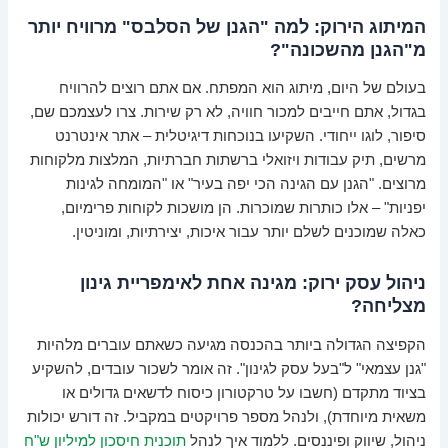
המיתוג הירוק: למה "הגנן של הסלבס" מרוויח יותר
מ"הגנן מהשכונה"?
בעולם של היום, מיתוג הוא המפתח. אם אתם רוצים להרוויח
בגדול, אתם חייבים למכור חוויה, לא רק שירות. צרו לעצמכם שם,
סיפור, לוגו ייחודי. השקיעו בנוכחות דיגיטלית – אתר אינטרנט
מרשים, תיק עבודות ויזואלי ברשתות חברתיות, המלצות מלקוחות
מרוצים. "הגנן עם הגינה הכי יפה בעיר" או "המומחה לגינות
יפניות" – אלו כותרות שמוכרות. הן מושכות לקוחות פרימיום,
כאלה שמוכנים לשלם יותר עבור איכות, יצירתיות, ומוניטין.
ניהול עסק ירוק: מגינה אחת לאימפריית גינון
מצליחה?
הקפיצה הגדולה ביותר בהכנסה מגיעה כשאתם עוברים מלהיות
"גנן עצמאי" ל"בעל עסק לגינון". זה אומר לשכור עובדים, להשקיע
בציוד מתקדם (חשבו על טרקטורון כיסוח לדשאים גדולים או
משאית מיוחדת), ולנהל מספר פרויקטים במקביל. זה דורש יכולות
ניהול, שיווק ופיננסים. ללמוד איך לנהל
תוכנית חיסכון למיליון ש"ח