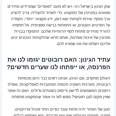
שוק הגינון בישראל רווי, ויש לא מעט "חאפרים" שמורידים מחירים
ופוגעים במוניטין של המקצוע. כדי לשרוד ולהצליח, צריך להציע
ערך מוסף: שירות לקוחות יוצא דופן, ידע מקצועי ייחודי, הקפדה
על הפרטים הקטנים, או התמחות בנישה ספציפית. אל תתפתו
להוריד מחירים מתחת לסף הרווחיות שלכם. התמקדו בבניית
מוניטין של איכות ואמינות, ואתם תראו שהלקוחות הנכונים יגיעו
אליכם וישלמו את מה שמגיע לכם.
עתיד הגינון: האם רובוטים יגזמו לנו את
הפרנסה, או ייפתחו לנו שערים חדשים?
העולם מתקדם, וגם הגינון. אנחנו רואים כבר היום מכסחות
רובוטיות, מערכות השקיה חכמות המחוברות לאפליקציות, ואפילו
רחפנים המשמשים לדישון וריסוס בשטחים גדולים. האם זה אומר
שאין מקום לגנן האנושי? ממש לא! זה אומר שהמקצוע מתפתח.
הגנן של המחר יהיה פחות עובד כפיים ויותר מנהל פרויקטים,
מתכנן, מומחה טכנולוגי ואף יועץ סביבתי. הוא ישתמש בכלים