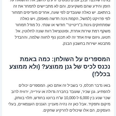
הזמן והידע שהם משקיעים, והם לא מתביישים לתמחר את זה
בהתאם. יש כאלה שעובדים לפי שעה, אחרים מעדיפים תמחור
לפי פרויקט (למשל, הקמת גינה חדשה מאפס), ויש כאלה
שמתחזקים גינות ב"ריטיינר" חודשי או שנתי. כל מודל תמחור
משקף רמת שירות אחרת, ופוטנציאל רווח שונה לחלוטין. אל
תטעו, גיזום שיח אחד זה לא תכנון נוף לחווה שלמה, וההבדל
מתבטא ישירות בחשבון הבנק.
המספרים על השולחן: כמה באמת
נכנס לכיס של גנן ממוצע? (ולא ממוצע
בכלל!)
בואו נדבר תכלס, כי בשביל זה אתם כאן. המספרים יכולים
להפתיע. גנן שכיר, שעובד בחברה גדולה או עירייה, ירוויח לרוב
שכר שנע בין 6,000 ל-10,000 ש"ח ברוטו בחודש, תלוי בוותק,
מיקום ותפקיד. אבל כאן זה נהיה מעניין: הגננים העצמאיים, בעלי
העסקים, הם אלו שיכולים להרקיע שחקים.