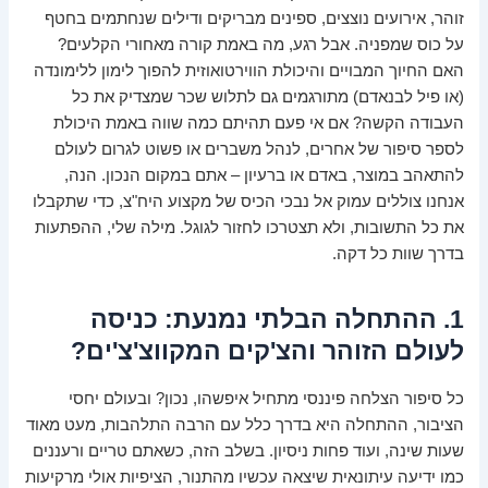
זוהר, אירועים נוצצים, ספינים מבריקים ודילים שנחתמים בחטף
על כוס שמפניה. אבל רגע, מה באמת קורה מאחורי הקלעים?
האם החיוך המבויים והיכולת הווירטואוזית להפוך לימון ללימונדה
(או פיל לבנאדם) מתורגמים גם לתלוש שכר שמצדיק את כל
העבודה הקשה? אם אי פעם תהיתם כמה שווה באמת היכולת
לספר סיפור של אחרים, לנהל משברים או פשוט לגרום לעולם
להתאהב במוצר, באדם או ברעיון – אתם במקום הנכון. הנה,
אנחנו צוללים עמוק אל נבכי הכיס של מקצוע היח"צ, כדי שתקבלו
את כל התשובות, ולא תצטרכו לחזור לגוגל. מילה שלי, ההפתעות
בדרך שוות כל דקה.
1. ההתחלה הבלתי נמנעת: כניסה
לעולם הזוהר והצ'קים המקווצ'צ'ים?
כל סיפור הצלחה פיננסי מתחיל איפשהו, נכון? ובעולם יחסי
הציבור, ההתחלה היא בדרך כלל עם הרבה התלהבות, מעט מאוד
שעות שינה, ועוד פחות ניסיון. בשלב הזה, כשאתם טריים ורעננים
כמו ידיעה עיתונאית שיצאה עכשיו מהתנור, הציפיות אולי מרקיעות