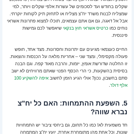
שקלים בחודש ועד לסכומים של עשרות אלפי שקלים ויותר, למי
שמצליח לבנות משרד יח"צ מצליח או לתחזק תיק לקוחות יוקרתי.
אבל אל דאגה, גם אם אתם עצמאים, תוכלו למצוא פתרונות אשראי
נוחים כמו
כרטיס אשראי חוץ בנקאי
שיאפשר לכם גמישות
פיננסית.
החיים כעצמאי מגיעים עם יתרונות וחסרונות. מצד אחד, חופש
פעולה מקסימלי, ומצד שני – אחריות מלאה על הכנסות והוצאות.
זו החלטה שדורשת אומץ, יזמות, והרבה מאוד קפה. וגם הבנה
בסיסית בהשקעות, כי הרי הכסף הפנוי שאתם מרוויחים לא ישב
סתם בחשבון, נכון? אולי הגיע הזמן לחשוב
איפה להשקיע 100
אלף דולר
.
5. השפעת ההתמחות: האם כל יח"צ
נברא שווה?
חד משמעית לא! כמו כל תחום, גם ביחסי ציבור יש התמחויות
שונות, וכל אחת מהן מתומחרת אחרת. יועץ יח"צ המתמחה