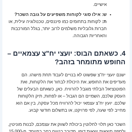
אישיים.
ש: אילו סוגי לקוחות משפיעים על גובה השכר?
ת:
לקוחות בתחומים כמו פיננסים, טכנולוגיה עילית, או
חברות גלובליות משלמים לרוב יותר, בגלל המורכבות
והאחריות הגבוהה.
4. כשאתם הבוס: יועצי יח"צ עצמאיים –
החופש מתומחר בזהב?
ישנם יועצי יח"צ שפשוט לא בנויים לעבוד תחת מישהו. הם
מעדיפים את החופש, את היכולת לבחור את הלקוחות, ואת
הפוטנציאל הבלתי מוגבל להרוויח. כאן, כשאתם הבעלים של
העסק שלכם, השמיים הם הגבול – או לפחות, תיק הלקוחות
שלכם. יועץ יח"צ עצמאי יכול להרוויח מכל עסקה, בין אם הוא
מחייב לפי שעה, לפי פרויקט, או בתשלום חודשי קבוע.
השכר כאן תלוי לחלוטין ביכולת לשווק את עצמכם, לבנות מוניטין,
ולספק תוצאות יוצאות דופן. מדובר בטווח רחב במיוחד, מ-15,000