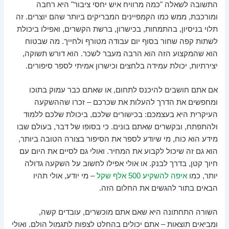
התשובה לשאלה "כמה מרוויח איש יחסי ציבור" היא רחבה
ומורכבת, ממש כמו הקמפיינים המבריקים ביותר שהם יוצרים. זה
תלוי בניסיון, בהתמחות, בכישרון, ברשת הקשרים, ואפילו ביכולת
לשתות קפה שחור בסוף יום עבודה מטורף ולחייך. מה שבטוח
הוא שהמקצוע הזה הוא הרבה מעבר לשכר. הוא דורש תשוקה,
יצירתיות, יכולת עמידה בלחצים וכישרון אמיתי לספר סיפורים.
אם אתם חושבים להיכנס לתחום, או שאתם כבר עמוק בתוכו
ומחפשים את הדרך להעלות את שכרכם – זכרו שההשקעה
העיקרית היא בעצמכם: בכישורים שלכם, ביכולת שלכם ללמוד
ולהתפתח, ובקשרים שאתם בונים. כי בסופו של דבר, בעולם שבו
מידע הוא כוח, מי שיודע לספר את הסיפור בצורה הטובה ביותר,
הוא גם זה שיכול לקבוע את המחיר. ואולי גם לסיים את היום עם
חיוך קטן, בדרך לבנק. או אולי אפילו לחשוב על השקעה גדולה
יותר, כמו
איפה להשקיע 500 אלף שקל
– מי יודע, אולי תהיו
הבאים בתור להגשים את החלום הזה.
השורה התחתונה היא שאם אתם מוכשרים, עובדים קשה,
ומביאים תוצאות – אתם יכולים בהחלט לצפות לתגמול הולם. ואולי