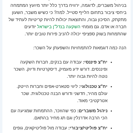
בניהול משברים, לדוגמה, ירוויח בדרך כלל יותר מיועץ המתמחה
ביחסי ציבור בתחום הלייף סטייל. למה? כי כשיש משבר, השעון
מתקתק, הסיכון גבוה, והתוצאות יכולות להיות קריטיות לעתיד של
חברה או אדם. גם מומחי
השקעה בנדל"ן בישראל
יודעים
שהתמחות בשוק ספציפי יכולה להניב פירות טובים יותר.
הנה כמה דוגמאות להתמחויות והשפעתן על השכר:
יח"צ פיננסי:
עבודה עם בנקים, חברות השקעה
ופיננסים. דורש ידע מעמיק, דיסקרטיות ודיוק. השכר
נוטה להיות גבוה יותר.
יח"צ טכנולוגי:
ליווי סטארט-אפים וחברות הייטק.
עולם מהיר, חדשני ודורש הבנה טכנולוגית. שכר
אטרקטיבי מאוד.
ניהול משברים:
כפי שהוזכר, ההתמחות שמגיעה עם
הכי הרבה אדרנלין וגם תג מחיר בהתאם.
יח"צ פוליטי/ציבורי:
עבודה מול פוליטיקאים, גופים