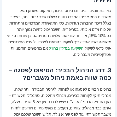
פריפריה
כמו בתחומים רבים, גם ביחסי ציבור, המיקום משחק תפקיד.
משרדים בתל אביב והמרכז נוטים לשלם שכר גבוה יותר, בעיקר
בגלל ריכוז החברות הגדולות, כלי התקשורת המרכזיים והתחרות
על כוח אדם איכותי. בפריפריה, השכר יכול להיות נמוך יותר
בכ-10%-15%, אך יחד עם זאת, עלויות המחיה גם כן פוחתות. זוהי
משוואה שכל אחד צריך לשקול בהתאם לצרכיו וליעדיו הפיננסיים.
אולי כדאי לשקול
השקעה בנדל"ן בחו"ל
אם מחפשים הזדמנויות
אטרקטיביות מעבר לים.
3. דרג הניהול הבכיר: הטיפוס לפסגה –
כמה שווה באמת ניהול משברים?
ברוכים הבאים לפסגה! או לפחות, לגרסה הבכירה יותר שלה.
מנהלי תיקי לקוחות בכירים, מנהלי מחלקות, סמנכ"לי תקשורת –
כאן מתחיל הכסף "הגדול". כשיש לכם ניסיון של 5 שנים ומעלה,
ואתם כבר מנהלים צוותים, תקציבים משמעותיים ויודעים לזהות
משבר תקשורתי עוד לפני שהוא נולד, תלוש השכר שלכם יכול