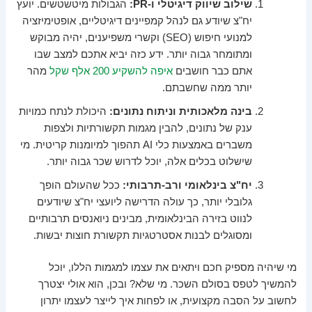
שילוב שיווק דיגיטלי ו-PR:
הגבולות מיטשטשים. יועץ
יח"צ שיודע גם לנהל קמפיינים דיגיטליים, אופטימיזציה
למנועי חיפוש (SEO) וקשרי משפיענים, יהיה מבוקש
ומתומחר גבוה יותר. ידע כזה יביא אתכם למצב שבו
אתם כבר חושבים
איפה להשקיע 200 אלף שקל
מהר
יותר ממה שחשבתם.
בינה מלאכותית וניתוח נתונים:
היכולת לנתח כמויות
ענק של נתונים, להבין מגמות תקשורתיות ולצפות
משברים באמצעות כלי AI תהפוך למיומנות קריטית. מי
שישלוט בכלים אלה, יוכל לדרוש שכר גבוה יותר.
יח"צ בינלאומי ורב-תרבותי:
ככל שהעולם הופך
גלובלי יותר, כך עולה הדרישה ליועצי יח"צ שיודעים
לנווט בזירה הבינלאומית, מבינים ניואנסים תרבותיים
ומסוגלים לבנות אסטרטגיות תקשורת חוצות יבשות.
מי שיהיה מספיק חכם ויתאים את עצמו למגמות הללו, יוכל
להמשיך לטפס בסולם השכר. מי שלא? ובכן, הוא אולי יצטרך
לחשוב על הסבה מקצועית, או לפחות איך לייצר לעצמו יתרון