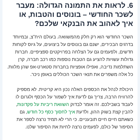
6. לראות את התמונה הגדולה: מעבר
לשכר החודשי – בונוסים והטבות, או
איך לאהוב את הבנקאי שלכם?
השכר החודשי הוא רק חלק מהמשוואה. בעולם היח"צ, ובמיוחד
בדרגים הבכירים, ישנם גם בונוסים על ביצועים, על גיוס לקוחות
חדשים, ולפעמים גם על הצלחה בפרויקטים ספציפיים. חברות
גדולות עשויות להציע גם הטבות נוספות כמו רכב חברה, קרן
השתלמות נדיבה, ואפילו אופציות בחברות סטארט-אפ שהן מלוות.
כל אלה משפרים את תנאי השכר הכוללים באופן ניכר.
היכולת לנהל את הכספים האלה נכון היא קריטית. לא מספיק
להרוויח הרבה, צריך גם לדעת איך לשמור על הכסף ולגרום לו
לעבוד בשבילכם. זה אומר לבדוק
השוואת ריביות על פקדונות
,
להבין קצת בשוק ההון, ולדעת
איך לחסוך כסף כל חודש
, גם
כשאתם חיים חיים תובעניים. כי הרי לא תמיד נרצה לספר את
הסיפור של כולם, לפעמים נרצה לחיות את הסיפור שלנו.