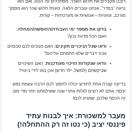
רובנו מקבלים את תלוש השכר, מסתכלים על הנטו, ואם הוא
נראה "בסדר", אנחנו עוברים הלאה. טעות! תלוש שכר הוא מסמך
מורכב, וטעויות – אנושיות או מערכתיות – קורות.
בדקו את מספר ימי העבודה/החופשה/המחלה:
האם הכל מדווח נכון?
ודאו שכל הניכויים תקינים:
האם מנוכים לכם סכומים
עבור דברים שלא חתמתם עליהם?
וודאו שנקודות הזיכוי מעודכנות:
האם השינויים
שביקשתם (למשל, ילד חדש) אכן באו לידי ביטוי?
בדיקה קצרה אחת לחודש יכולה לחסוך לכם הרבה עוגמת נפש
וכסף. אתם לא רוצים לגלות אחרי שנה ששילמתם יותר מדי מס.
זה הכסף שלכם, שמגיע לכם!
מעבר למשכורת: איך לבנות עתיד
פיננסי יציב (כי נטו זה רק ההתחלה!)