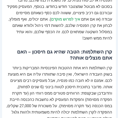
הפנסיה או לביטוח מנהלים. על משכורת כמו שלכם, מדובר
בסכום לא מבוטל שמצטבר חודש בחודש. בנוסף, המעסיק מפקיד
עבורכם גם רכיב פיצויים, ששווה לכם כסף כשאתם מסיימים
עבודה (או אם אתם
איך לפרוש מוקדם
). אתם יכולים, ואף מומלץ,
לבחון את קרן הפנסיה שלכם, להשוות דמי ניהול ולוודא שאתם
במסלול השקעה שמתאים לכם. זה הכסף שלכם, והוא עתיד
להיות ממש חשוב!
קרן השתלמות: הטבה שהיא גם חיסכון – האם
אתם מנצלים אותה?
קרן השתלמות היא אחת ההטבות הפיננסיות המבריקות ביותר
בשוק העבודה הישראלי, ואין סיבה שתוותרו עליה אם היא מוצעת
לכם. אמנם זו לא חובה כמו פנסיה, אבל מעסיקים רבים מציעים
אותה. מדובר בתוכנית חיסכון לטווח בינוני (6 שנים לפחות),
והדובדבן שבקצפת: הרווחים פטורים ממס רווחי הון (עד תקרת
הפקדה מסוימת) והפקדות המעסיק לא נחשבות כהכנסה חייבת
במס הכנסה (עד תקרה מסוימת). על משכורת של 27,000 שקלים,
ההפקדה לקרן השתלמות יכולה להיות משמעותית ולהוות גלגל