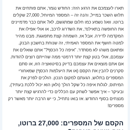
תארו לעצמכם את הרגע הזה: החודש נגמר, אתם פותחים את
תלוש השכר במייל, והנה זה – המספר המיוחל, 27,000 שקלים
ברוטו. וואו! נשמע כמו חלום שמתגשם, לא? אתם כבר מדמיינים
את החופשה בתאילנד, את השדרוג לרכב, או אולי אפילו את
המקדמה לדירה. אבל אז, השמחה קצת מתפוגגת. מבט מהיר
למטה חושף את המספר האמיתי, זה שנוחת בחשבון הבנק,
ופתאום משהו לא מסתדר. "איפה כל הכסף?" אתם שואלים את
עצמכם, אולי בטון קצת יותר דרמטי ממה שהייתם רוצים להודות.
אם אתם מוצאים את עצמכם בדיוק בסיטואציה הזו, או סתם
סקרנים להבין את הקסם (או את היעלמות הכסף) שמאחורי
המספרים בתלוש, הגעתם למקום הנכון. הולכים לפרק את
המיתוס, לגלות איפה כל שקל הולך (ולאן הוא יכול ללכת בעתיד),
ובעיקר – איך אפשר לשחק עם הכללים כדי להרגיש קצת יותר
מנצחים בסוף החודש. אז בואו נתחיל, כי יש הרבה יותר מאשר רק
מספרים!
הקסם של המספרים: 27,000 ברוטו,