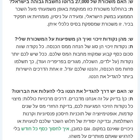
ש: האם משכורת של 27,000 ברוטו נחשבת גבוהה בישראל?
ת:
בהחלט! משכורת כזו ממוקמת באופן משמעותי מעל השכר
הממוצע במשק הישראלי, ומעידה על ניסיון, מומחיות או תפקיד
בכיר. זו משכורת שמספקת בסיס כלכלי איתן.
ש: מהן נקודות זיכוי ואיך הן משפיעות על המשכורת שלי?
ת:
נקודות זיכוי הן סוג של הנחה ממס הכנסה. כל נקודה שווה
סכום כסף קבוע שמקוזז מחבות המס שלכם. ככל שיש לכם יותר
נקודות (על ילדים, השכלה, מגורים בפריפריה ועוד), כך תשלמו
פחות מס הכנסה, והנטו שלכם יגדל. זו אחת הדרכים הישירות
ביותר להגדיל את הנטו.
ש: האם יש דרך להגדיל את הנטו בלי להעלות את הברוטו?
ת:
כן! בדיוק על זה אנחנו מדברים. דרכים מרכזיות כוללות: מיצוי
כל נקודות הזיכוי המגיעות לכם, בדיקת החזרי מס על שנים
קודמות, אופטימיזציה של תוכניות חיסכון פנסיוניות וקרנות
השתלמות, ובדיקה יסודית של תלוש השכר שלכם לטעויות או
ניכויים שאינם במקום. וגם כמובן,
איך לחסוך כסף כל חודש
בלי
להרגיש שאתם מוותרים על משהו.