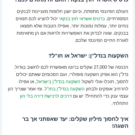
העולם הפיננסי מתפתח, וכיום ישנן חלופות מעניינות לבנקים
המסורתיים.
כרטיס אשראי חוץ בנקאי
יכול להציע לכם תנאים
נוחים יותר, עמלות נמוכות יותר, ואפילו הטבות שלא תמצאו
בבנקים. שווה לבדוק את האפשרויות ולראות אם הן מתאימות
לאורח החיים הפיננסי שלכם.
השקעות בנדל"ן: ישראל או חו"ל?
הכנסה של 27,000 שקלים ברוטו מאפשרת לכם לחשוב בגדול.
נדל"ן הוא אפיק השקעה פופולרי, ועם הסכומים שאתם יכולים
לחסוך, תוכלו אולי לשקול
השקעה בנדל"ן בישראל
, או אפילו
להרחיב אופקים ולבחון
השקעה בנדל"ן בחו"ל
. ומי אמר שצריך הון
עצמי ענק כדי להתחיל? יש גם
דרכים לרכישת דירה בלי הון
התחלתי.
איך לחסוך מיליון שקלים: יעד שאפתני אך בר
השגה!