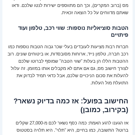
מס (ברוב המקרים), וכך הם מתווספים ישירות לנטו שלכם. ודאו
שאתם מדווחים על כל הוצאה זכאית.
הטבות סוציאליות נוספות: שווי רכב, טלפון ועוד
פיתויים
חברות רבות מציעות לעובדים בעלי שכר גבוה הטבות נוספות כמו
רכב חברה, טלפון נייד, ארוחות מסובסדות, או ביטוחים שונים. רוב
ההטבות הללו הן בעלות "שווי הטבה" שמוסף לברוטו שלכם
לצורך חישוב מס, גם אם אתם לא מקבלים אותו במזומן. זה עלול
להעלות את סכום הניכויים שלכם, אבל כדאי תמיד לבדוק את
התועלת מול העלות.
החישוב בפועל: אז כמה בדיוק נשאר?
(בקירוב, כמובן)
אז הגענו לרגע האמת: כמה כסף נשאר לכם מ-27,000 שקלים
ברוטו? התשובה, כמו בחיים, היא "תלוי". היא תלויה בסטטוס