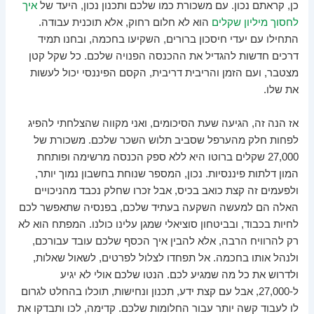
כן, קראתם נכון. עם משכורת כמו שלכם ותכנון נכון, היעד של
איך
לחסוך מיליון שקלים
הוא לא חלום רחוק, אלא תוכנית עבודה.
התחילו עם יעדי חיסכון ברורים, השקיעו בחכמה, ובחנו תמיד
דרכים חדשות להגדיל את ההכנסה הפנויה שלכם. כל שקל קטן
מצטבר, ועם הזמן והריבית דריבית, הקסם הפיננסי יכול לעשות
את שלו.
אז הנה זה, הגיעה שעת הסיכומים, ואני מקווה שהצלחתי להפיג
לפחות חלק מהערפל שסביב תלוש השכר שלכם. משכורת של
27,000 שקלים ברוטו היא ללא ספק הכנסה מרשימה ופותחת
המון דלתות פיננסיות. נכון, המספר שנוחת בחשבון נמוך יותר,
ולפעמים זה קצת כואב בכיס, אבל זכרו שחלק נכבד מהניכויים
האלה הם למעשה השקעה בעתיד שלכם, בפנסיה שתאפשר לכם
לחיות בכבוד, ובביטחון סוציאלי שמגן עלינו כולנו. המפתח הוא לא
רק להרוויח הרבה, אלא להבין איך הכסף שלכם עובד עבורכם,
ולנהל אותו בחכמה. אל תפחדו לצלול לפרטים, לשאול שאלות,
ולדרוש את כל מה שמגיע לכם. הנטו שלכם אולי לא יגיע
ל-27,000, אבל עם קצת ידע, תכנון ונחישות, תוכלו בהחלט לגרום
לו לעבוד קשה יותר עבור החלומות שלכם. קדימה, לכו ותבדקו את