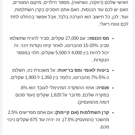
האישי שלכם (רווק/ה, נשוי/אה), מספר הילדים, מיקום המגורים,
האם יש לכם עוד הכנסות, האם אתם חוסכים בקרן השתלמות,
ועוד. לכן, כל חישוב הוא הערכה בלבד, אבל אפשר בהחלט לתת
לכם טווח ריאלי.
מס הכנסה:
עם 27,000 שקלים, סביר להניח שתשלמו
סביב 15-20% מהברוטו, לאחר קיזוז נקודות זיכוי. זה
יכול להיות בין 4,000 ל-5,500 שקלים, תלוי במספר
הנקודות.
ביטוח לאומי ומס בריאות:
על משכורת כזו, תשלמו
כ-5%-7% מהברוטו, כלומר בין 1,350 ל-1,900 שקלים.
פנסיה:
אחוז ההפקדה המינימלי לעובד הוא 6%.
במקרה שלכם, מדובר על 1,620 שקלים (ועוד סכום
דומה מהמעסיק).
קרן השתלמות (אם קיימת):
אם אתם מפרישים 2.5%
מהשכר (והמעסיק 7.5%), זה יהיה עוד 675 שקלים ניכוי
מכם.