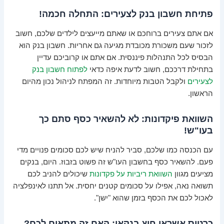
פתיחת חשבון בנק לצעירים: התחלה חכמה!
אם אתם צעירים ברוחכם או שאתם מייעצים לילדים שלכם, חשוב
לזכור שעם משכורת מכובדת מגיעה גם אחריות. חשבון בנק הוא
הבסיס לכל התנהלות פיננסית. אם אתם או קרוביכם עדיין
בתחילת דרככם, חשוב לדעת איפה כדאי
לפתוח חשבון בנק
לצעירים
ולקבל הטבות מיוחדות. זה המפתח לניהול נכון מהיום
הראשון.
השוואת פיקדונות: לא להשאיר כסף סתם כך
בעו"ש!
עם הכנסה כמו שלכם, סביר להניח שיש לכם סכומים פנויים מדי
פעם. להשאיר כסף בחשבון העו"ש זה פשוט בזבוז. היום, בנקים
מציעים מגוון
השוואת ריביות על פקדונות
שיכולים להניב לכם
תשואה נאה, אפילו על סכומים קטנים יחסית. אל תתנו לאינפלציה
לאכול לכם את הכסף בזמן שהוא "ישן".
כרטיס אשראי חוץ בנקאי: האם זה מתאים לכם?