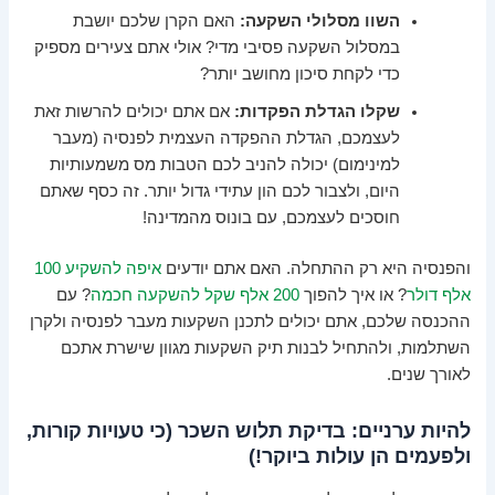
השוו מסלולי השקעה:
האם הקרן שלכם יושבת
במסלול השקעה פסיבי מדי? אולי אתם צעירים מספיק
כדי לקחת סיכון מחושב יותר?
שקלו הגדלת הפקדות:
אם אתם יכולים להרשות זאת
לעצמכם, הגדלת ההפקדה העצמית לפנסיה (מעבר
למינימום) יכולה להניב לכם הטבות מס משמעותיות
היום, ולצבור לכם הון עתידי גדול יותר. זה כסף שאתם
חוסכים לעצמכם, עם בונוס מהמדינה!
והפנסיה היא רק ההתחלה. האם אתם יודעים
איפה להשקיע 100
אלף דולר
? או איך להפוך
200 אלף שקל להשקעה חכמה
? עם
ההכנסה שלכם, אתם יכולים לתכנן השקעות מעבר לפנסיה ולקרן
השתלמות, ולהתחיל לבנות תיק השקעות מגוון שישרת אתכם
לאורך שנים.
להיות ערניים: בדיקת תלוש השכר (כי טעויות קורות,
ולפעמים הן עולות ביוקר!)