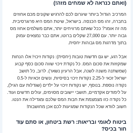
(ואתם כנראה לא שמחים מזה!)
המרכיב הגדול ביותר שיגרום לכם להרגיש שקונים מכם אחוזים
בחברה, זהו מס הכנסה. בישראל, שיטת המס היא פרוגרסיבית.
מה זה אומר? ככל שאתם מרוויחים יותר, אתם משלמים אחוז מס
גבוה יותר. עם 27,000 שקלים ברוטו, אתם כבר נמצאים עמוק
בתוך מדרגות מס גבוהות יחסית.
אבל רגע, יש גם חדשות טובות (יחסית): נקודות זיכוי! אלו הנחות
שמקזזות את סכום המס. כל נקודת זיכוי שווה סכום כסף קבוע
(שמשתנה משנה לשנה, אבל הרעיון נשאר). לרוב, כל תושב
ישראל זכאי ל-2.25 נקודות זיכוי בסיסיות, ונשים זכאיות ל-0.5
נקודה נוספת. בנוסף, יש נקודות זיכוי על ילדים (שגדלות עם הגיל),
על לימודים אקדמיים, תושבי יישובים מסוימים, עולים חדשים ועוד.
כל נקודה כזו מצמצמת את חבות המס שלכם ומגדילה את הנטו.
חשוב לוודא שכל הנקודות שמגיעות לכם אכן מחושבות!
ביטוח לאומי ובריאות: רשת ביטחון, או סתם עוד
חור בכיס?