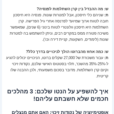
ש: מה ההבדל בין קרן השתלמות לפנסיה?
ת:
שניהם כלי חיסכון, אבל למטרות שונות. פנסיה היא חיסכון
חובה לטווח ארוך שמיועד לפרנסה אחרי גיל הפרישה. קרן
השתלמות היא חיסכון וולונטרי לטווח בינוני (6 שנים), שמאפשר
משיכה פטורה ממס במקרים רבים, וניתן להשתמש בה למטרות
שונות (לימודים, השקעות, קניית דירה וכו').
ש: כמה אחוז מהברוטו הולך לניכויים בדרך כלל?
ת:
עבור משכורת של 27,000 שקלים ברוטו, הניכויים יכולים להגיע
ל-25%-35% מהשכר, תלוי בסטטוס האישי שלכם, נקודות זיכוי
וקיום קרן השתלמות. מדובר בסכום משמעותי, ולכן ההבנה שלו
קריטית.
איך להשפיע על הנטו שלכם: 3 מהלכים
חכמים שלא חשבתם עליהם!
אופטימיזציה של נקודות זיכוי: האם אתם מנצלים