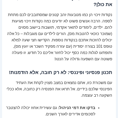
את כולן?
נקודות זיכוי הן כמו מטבעות זהב קטנים שמסתובבים לכם מתחת
לספה. הרבה אנשים פשוט לא יודעים כמה נקודות זיכוי מגיעות
להם. ילדים, לימודים לתואר אקדמי, תושבות ביישוב מסוים
(שמוכר כזכאי להטבות מס), הורים לילדים עם מוגבלות – כל אלה
יכולים להזכות אתכם בנקודות נוספות. הקדישו חצי שעה למלא
טופס 101 בצורה יסודית (עם עזרה מפקיד השכר או יועץ מס),
ותופתעו לגלות כמה כסף יכול לחזור אליכם כל חודש. זו פעולה
פשוטה עם השפעה גדולה על הנטו!
תכנון פנסיוני ופיננסי: לא רק חובה, אלא הזדמנות!
עם משכורת כזו, אתם נמצאים במצב מצוין לקחת את העתיד
הפיננסי שלכם בידיים. אל תראו את הפנסיה רק כחובה, אלא ככלי
השקעה רב עוצמה.
בדקו את דמי הניהול:
גם עשירית אחוז יכולה להצטבר
לסכומים אדירים לאורך השנים.