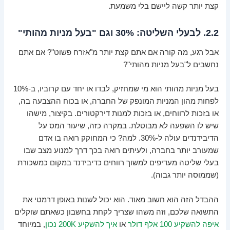
קצת יותר קשה ליישם בלי משמעת.
2.2. לבעלי השליטה: 30% וגם "בעל מניות מהותי"
אבל רגע, מה קורה אם אתם קצת יותר מ"אזרח פשוט"? אם אתם
נחשבים ל"בעל מניות מהותי"?
בעל מניות מהותי הוא מי שמחזיק, לבדו או יחד עם קרוביו, ב-10%
לפחות מהון המניות המונפק של החברה, או בכוח ההצבעה בה,
או בזכות לרווחים, או בזכות למנות דירקטורים. בקיצור, מישהו
שיש לו השפעה לא מבוטלת. במקרה כזה, שיעור המס על
הדיבידנדים עולה ל-30%. למה? כי המחוקק רואה בו אדם
שמעורב יותר בחברה, ולעיתים רואה בכך דרך למנוע מצב שבו
בעלי שליטה מעדיפים למשוך רווחים כדיבידנד במקום כמשכורת
(שממוסה יותר גבוה).
ההבדל הזה הוא חשוב מאוד. הוא יכול לשנות באופן דרמטי את
התשואה שלכם, וזה משהו שצריך לקחת בחשבון כשאתם שוקלים
איפה להשקיע 100 אלף דולר
או
איך להשקיע 200K נכון
, במיוחד