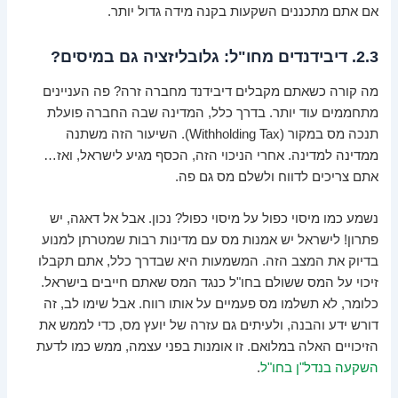
אם אתם מתכננים השקעות בקנה מידה גדול יותר.
2.3. דיבידנדים מחו"ל: גלובליזציה גם במיסים?
מה קורה כשאתם מקבלים דיבידנד מחברה זרה? פה העניינים
מתחממים עוד יותר. בדרך כלל, המדינה שבה החברה פועלת
תנכה מס במקור (Withholding Tax). השיעור הזה משתנה
ממדינה למדינה. אחרי הניכוי הזה, הכסף מגיע לישראל, ואז…
אתם צריכים לדווח ולשלם מס גם פה.
נשמע כמו מיסוי כפול על מיסוי כפול? נכון. אבל אל דאגה, יש
פתרון! לישראל יש אמנות מס עם מדינות רבות שמטרתן למנוע
בדיוק את המצב הזה. המשמעות היא שבדרך כלל, אתם תקבלו
זיכוי על המס ששולם בחו"ל כנגד המס שאתם חייבים בישראל.
כלומר, לא תשלמו מס פעמיים על אותו רווח. אבל שימו לב, זה
דורש ידע והבנה, ולעיתים גם עזרה של יועץ מס, כדי לממש את
הזיכויים האלה במלואם. זו אומנות בפני עצמה, ממש כמו לדעת
השקעה בנדל"ן בחו"ל
.