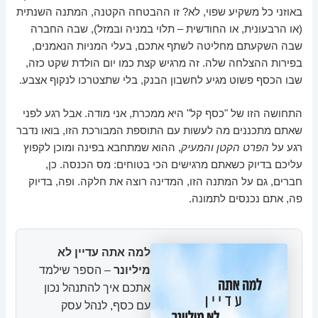
באוזני כל משקיע שפוי, לא? זו ההבטחה הקטנה, המתנה השנתית
(או הרבעונית, או החודשית – תלוי במניה ובמזל), שבה החברה
שבה השקעתם מחליטה לשתף אתכם, בעלי המניות הנאמנים,
בפירות ההצלחה שלה. זה מרגיש קצת כמו יום הולדת שקט כזה,
שבו הכסף פשוט מגיע לחשבון הבנק, בלי שתצטרכו לנקוף אצבע.
התחושה הזו של "כסף קל" היא ממכרת, אני מודה. אבל רגע לפני
שאתם מתכננים מה לעשות עם התוספת המבורכת הזו, בואו נדבר
רגע על
הפרט הקטן והמעיק
, ההוא שמתחבא בפינה ומוכן לקפוץ
עליכם בדיוק כשאתם מרגישים הכי בטוחים: מס הכנסה. כן,
חברים, גם על המתנה הזו, המדינה רוצה את חלקה. ופה, בדיוק
פה, אתם נכנסים לתמונה.
למה אתה עדיין לא
מיליונר
– הספר שילמד
אתכם איך להתנהל נכון
עם כסף, לנהל עסק