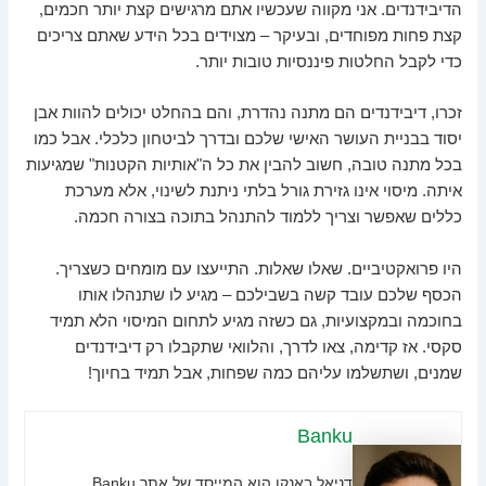
הדיבידנדים. אני מקווה שעכשיו אתם מרגישים קצת יותר חכמים,
קצת פחות מפוחדים, ובעיקר – מצוידים בכל הידע שאתם צריכים
כדי לקבל החלטות פיננסיות טובות יותר.
זכרו, דיבידנדים הם מתנה נהדרת, והם בהחלט יכולים להוות אבן
יסוד בבניית העושר האישי שלכם ובדרך לביטחון כלכלי. אבל כמו
בכל מתנה טובה, חשוב להבין את כל ה"אותיות הקטנות" שמגיעות
איתה. מיסוי אינו גזירת גורל בלתי ניתנת לשינוי, אלא מערכת
כללים שאפשר וצריך ללמוד להתנהל בתוכה בצורה חכמה.
היו פרואקטיביים. שאלו שאלות. התייעצו עם מומחים כשצריך.
הכסף שלכם עובד קשה בשבילכם – מגיע לו שתנהלו אותו
בחוכמה ובמקצועיות, גם כשזה מגיע לתחום המיסוי הלא תמיד
סקסי. אז קדימה, צאו לדרך, והלוואי שתקבלו רק דיבידנדים
שמנים, ושתשלמו עליהם כמה שפחות, אבל תמיד בחיוך!
Banku
דניאל באנקו הוא המייסד של אתר Banku,