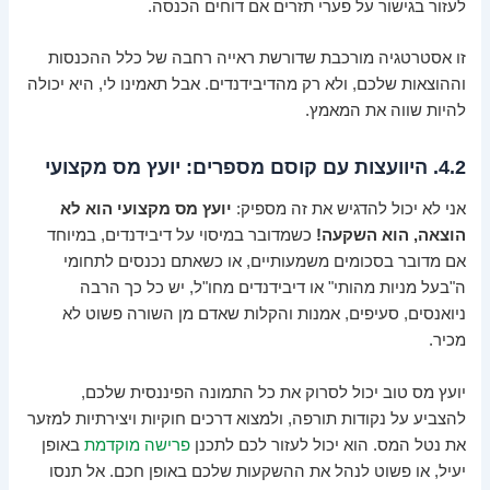
לעזור בגישור על פערי תזרים אם דוחים הכנסה.
זו אסטרטגיה מורכבת שדורשת ראייה רחבה של כלל ההכנסות
וההוצאות שלכם, ולא רק מהדיבידנדים. אבל תאמינו לי, היא יכולה
להיות שווה את המאמץ.
4.2. היוועצות עם קוסם מספרים: יועץ מס מקצועי
אני לא יכול להדגיש את זה מספיק:
יועץ מס מקצועי הוא לא
הוצאה, הוא השקעה!
כשמדובר במיסוי על דיבידנדים, במיוחד
אם מדובר בסכומים משמעותיים, או כשאתם נכנסים לתחומי
ה"בעל מניות מהותי" או דיבידנדים מחו"ל, יש כל כך הרבה
ניואנסים, סעיפים, אמנות והקלות שאדם מן השורה פשוט לא
מכיר.
יועץ מס טוב יכול לסרוק את כל התמונה הפיננסית שלכם,
להצביע על נקודות תורפה, ולמצוא דרכים חוקיות ויצירתיות למזער
את נטל המס. הוא יכול לעזור לכם לתכנן
פרישה מוקדמת
באופן
יעיל, או פשוט לנהל את ההשקעות שלכם באופן חכם. אל תנסו