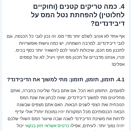
4. כמה טריקים קטנים (וחוקיים
לחלוטין) להפחתת נטל המס על
דיבידנדים?
אף אחד לא אוהב לשלם יותר מדי מס. זה נכון לגבי כל הכנסה, וגם
לגבי דיבידנדים. למרבה השמחה, יש כמה גישות ואפשרויות
לתכנון מס חכם, שיכולות לעזור לכם להשאיר יותר כסף בכיס.
זכרו, אנחנו מדברים על תכנון מס חוקי ויעיל, לא על קסמים
אפלים!
4.1. תזמון, תזמון, תזמון: מתי למשוך את הדיבידנד?
לפעמים, התזמון הוא הכל. אם אתם בעלי שליטה בחברה, ואתם
מחליטים מתי למשוך דיבידנדים, שווה לבחון את שנת המס
הנוכחית ואת הצפי לשנים הבאות. האם אתם מצפים שבשנה
הבאה הכנסותיכם מכל המקורות יהיו נמוכות יותר? אולי עדיף
לדחות את משיכת הדיבידנד לשנה שבה שיעור המס השולי שלכם
יהיה נמוך יותר. לעיתים, אפילו
כרטיס אשראי חוץ בנקאי
יכול