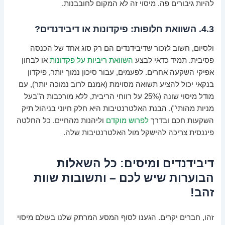
להיות גיבורים פה. מיסוי זה לא המקום לחובבנות.
4.3. השוואת חלופות: פיקדונות או דיבידנדים?
ולסיום, חשוב לזכור שדיבידנדים הם רק סוג אחד של הכנסה
פסיבית. תמיד כדאי לבצע
השוואת ריביות על פקדונות
או לבחון
אפיקי השקעה אחרים. לפעמים, עבור סיכון נמוך יותר, פיקדון
בנקאי יכול להציע תשואה מסוימת (אמנם לרוב נמוכה יותר), עם
מודל מיסוי שונה (25% על רווחי הריבית, ללא מורכבות ה"בעל
מניות מהותי"). הבנת האלטרנטיבות היא חלק חיוני בניהול תיק
השקעות חכם ובדרך
לפרוש מוקדם
וליהנות מהחיים. כל החלטה
פיננסית צריכה להישקל מול האלטרנטיבות שלה.
דיבידנדים ומיסים: כל השאלות
הבוערות שיש לכם – ותשובות שוות
זהב!
זהו, חברים יקרים. הגענו לסוף המסע המרתק שלנו בעולם מיסוי