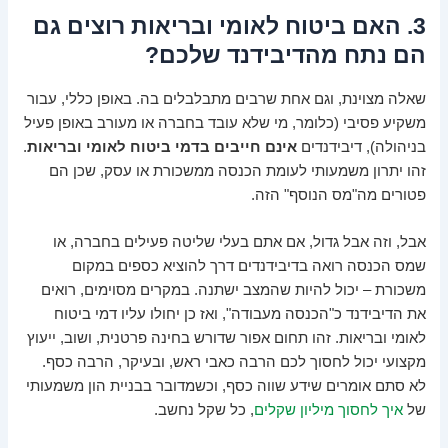
3. האם ביטוח לאומי ובריאות רוצים גם
הם נתח מהדיבידנד שלכם?
שאלה מצוינת, וגם אחת שרבים מתבלבלים בה. באופן כללי, עבור
משקיע פסיבי (כלומר, מי שלא עובד בחברה או מעורב באופן פעיל
בניהולה), דיבידנדים
אינם חייבים בדמי ביטוח לאומי ובריאות
.
זהו יתרון משמעותי לעומת הכנסה ממשכורת או עסק, שכן הם
פטורים מה"מס הנוסף" הזה.
אבל, וזה אבל גדול, אם אתם בעלי שליטה פעילים בחברה, או
שמס הכנסה רואה בדיבידנדים דרך להוציא כספים במקום
משכורת – יכול להיות שהמצב ישתנה. במקרים מסוימים, רואים
את הדיבידנד כ"הכנסה מעבודה", ואז כן יחולו עליו דמי ביטוח
לאומי ובריאות. זהו תחום אפור שדורש בחינה פרטנית, ושוב, ייעוץ
מקצועי יכול לחסוך לכם הרבה כאבי ראש, ובעיקר, הרבה כסף.
לא סתם אומרים שידע שווה כסף, וכשמדובר בבניית הון משמעותי
של
איך לחסוך מיליון שקלים
, כל שקל נחשב.