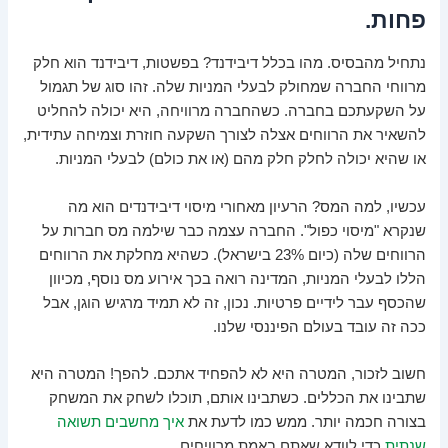
פחות.
נתחיל מהבסיס. מהו בכלל דיבידנד? בפשטות, דיבידנד הוא חלק
מרווחי החברה שמחולק לבעלי המניות שלה. זהו סוג של תגמול
על השקעתכם בחברה. כשהחברה מרוויחה, היא יכולה להחליט
להשאיר את הרווחים אצלה לצורך השקעה חוזרת וצמיחה עתידית,
או שהיא יכולה לחלק חלק מהם (או את כולם) לבעלי המניות.
עכשיו, למה המס? הרעיון מאחורי מיסוי דיבידנדים הוא מה
שנקרא "מיסוי כפול". החברה עצמה כבר שילמה מס חברות על
הרווחים שלה (כיום 23% בישראל). כשהיא מחלקת את הרווחים
הללו לבעלי המניות, המדינה רואה בכך אירוע מס נוסף, מכיוון
שהכסף עבר לידיים פרטיות. נכון, זה לא תמיד מרגיש הוגן, אבל
ככה זה עובד בעולם הפיננסי שלנו.
חשוב לזכור, המטרה היא לא להפחיד אתכם. להפך! המטרה היא
שתבינו את הכללים. כשתבינו אותם, תוכלו לשחק את המשחק
בצורה חכמה יותר. ממש כמו לדעת את
איך מחשבים תשואה
שנתית
כדי לוודא שאתם באמת מרוויחים.