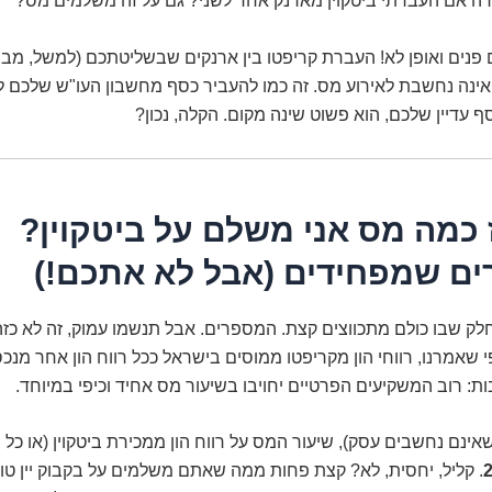
ה אם העברתי ביטקוין מארנק אחד לשני? גם על זה משלמים מס?
פנים ואופן לא! העברת קריפטו בין ארנקים שבשליטתכם (למשל, מב
 אינה נחשבת לאירוע מס. זה כמו להעביר כסף מחשבון העו"ש שלכם ל
ף עדיין שלכם, הוא פשוט שינה מקום. הקלה, נכון?
 כמה מס אני משלם על ביטקוין?
ם שמפחידים (אבל לא אתכם!)
לחלק שבו כולם מתכווצים קצת. המספרים. אבל תנשמו עמוק, זה לא כזה
 שאמרנו, רווחי הון מקריפטו ממוסים בישראל ככל רווח הון אחר מנכס.
: רוב המשקיעים הפרטיים יחויבו בשיעור מס אחיד וכיפי במיוחד.
שאינם נחשבים עסק), שיעור המס על רווח הון ממכירת ביטקוין (או כל 
. קליל, יחסית, לא? קצת פחות ממה שאתם משלמים על בקבוק יין ט