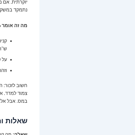
יוקרתית. אם 
נתמקד במשקיע
מה זה אומר 25%?
ש"ח
על 5,000 השקלים האלה, תשלמו מס בשיעור 25%, כלומר 1,250 ש"ח.
וזהו
חשוב לזכור: 
צמוד למדד. אם
במס. אבל אל ת
שאלות ות
שאלה:
מה קור