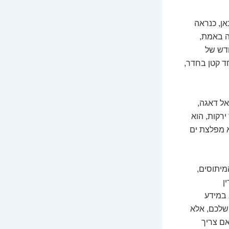
ן, כנראה
ה באמת,
חדש של
חד קטן בחדר,
אל דאגה,
סוי על ביטקוין, את'ריום, NFT-ים ושאר ירקות, הוא
א מפלצת ים
מיתוסים,
ן
 במידע
 שלכם, אלא
אם צריך