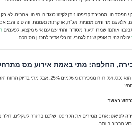
!
הפסד הון ממכירת קריפטו ניתן לקיזוז כנגד רווחי הון אחרים. לא רק 
ם, אלא גם מרווחים ממניות, אג"ח, או קרנות נאמנות. וזה טיפ זהב: אם
זבזו אותם! שמרו תיעוד מסודר, והתייעצו עם איש מקצוע. לפעמים
ה
יכולה להיות אופק שונה לגמרי. זה כלי אדיר לתכנון מס חכם.
כירה, החלפה: מתי באמת אירוע מס מתרח
הבנו שביטקוין הוא נכס, ועל רווח ממכירתו משלמים 25%. אבל מת
סה?
רחש כאשר:
רה לפיאט:
אתם ממירים את הקריפטו שלכם בחזרה לשקלים, דולרים, יו
וע הברור ביותר.