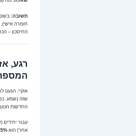
שאלה:
מה קור
תשובה:
בשום 
חומרה אישי),
החיסכון – הכס
רגע, אז
המספרי
אוקיי, הגענו 
שזה נשמע. כפי
החדשות הטובות
עבור יחידים (
אחר) הוא
25%