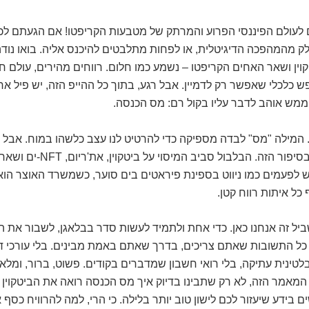
 לעולם הפיננסי הפרוע והמרתק של מטבעות הקריפטו! אם הגעתם לכא
 מהמהפכה הדיגיטלית, או לפחות מתלבטים להיכנס אליה. בואו נוד
קוין ושאר האחים הקריפטו – נשמע כמו חלום. רווחים מהירים, עולם 
ש כלכלי שאפשר רק לדמיין. אבל רגע, בתוך כל ההייפ הזה, יש פיל א
מש אוהב לדבר עליו בקול רם: מס הכנסה.
ודע. המילה "מס" לבדה מספיקה כדי להרטיט לנו עצב כלשהו במוח. אבל 
אתם לא לבד בסיפור הזה. הבלבול סביב המי
ש לפעמים כמו ניווט בספינת פיראטים בים סוער, כשמשרד האוצר הו
ל איתות רווח קטן.
יל זה אנחנו כאן. כדי אחת ולתמיד לעשות סדר בבלאגן, לשבור את ה
כל התשובות שאתם צריכים, בדרך שאתם באמת מבינים. בלי עורכי די
ינית עתיקה, בלי רואי חשבון שמדברים בקודים. פשוט, ברור, ומלא
המאמר הזה, לא רק שתבינו בדיוק איך מס הכנסה רואה את הביטקוין
ם בידע שיעזור לכם לישון טוב יותר בלילה. כי הרי, למה להרוויח כסף 