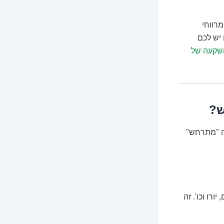
מרווחי
 יש לכם
שקעה של
ש?
י בדיוק הרווח הזה "מתרחש"
רו וכו'. זה