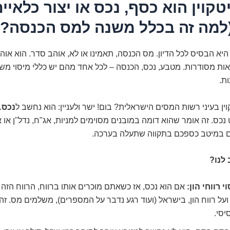
קוין הוא כסף, נכס או יצור כלאיי
(למה זה בכלל משנה למס הכנסה?)
א הבסיס לכל הדיון. מס הכנסה, תאמינו או לא, אוהב סדר. הוא אוה
ת מסודרות. מטבע, נכס, הכנסה – לכל אחד מהם יש כללי מיסוי משל
ת.
וין בעיני רשות המסים הישראלית? בום! ישר ולעניין: הוא נחשב ל
נכס
.
נכס. זה אומר שהוא דומה במובנים מסוימים למניות, אג"ח, נדל"ן או א
 במיטב כספכם בתקווה שתעלה בערכה.
לנו?
י רווחי הון:
אם הוא נכס, אז כשאתם מוכרים אותו ברווח, הרווח הזה 
 ועל רווח הון, בישראל (ועוד רגע נדבר על המספרים), משלמים מס. זה
יסי.