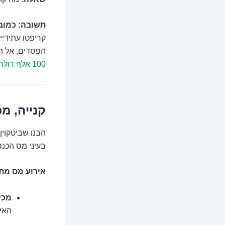
תשובה:
כמובן
קריפטו עתידיי
הפסדים, אל תב
100 אלף דולר
קנייה, מ
בעיני מס הכנ
אירוע מס מת
מכי
האיר