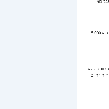
ד היום על 23%. אבל בואו
קניתם ביטקוין ב-10,000 ש"ח ומכרתם אותו ב-15,000 ש"ח. הרווח שלכם הוא 5,000
הרווח כשהוא
רווח החייב