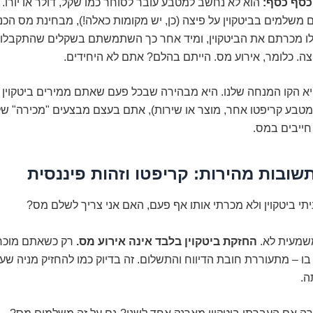
כסף כסף:
הוא לא נחשב למטבע עובר לסוחר כמו שקל, דולר או יורו.
משלמים בביטקוין על פיצה (כן, יש מקומות כאלה!), מבחינת מס הכנ
לו מכרתם את הביטקוין, ומיד אחר כך השתמשתם בשקלים שהתקבלו 
ה. כלומר, אירוע מס. הייתם בהלם? אתם לא היחידים.
יא הקו המנחה שלנו. היא מבהירה שבכל פעם שאתם ממירים ביטקוין
מטבע קריפטו אחר, מוצר או שירות), אתם בעצם מבצעים "מכירה" של
 חייבים במס.
שובות מהירות: קריפטו וזהות פיננסית
תי ביטקוין ולא מכרתי אותו אף פעם, האם אני צריך לשלם מס?
מעית לא.
החזקת ביטקוין בלבד אינה אירוע מס.
רק כשאתם מוכרי
ו – מתעוררת חובת הדיווח והתשלום. זה בדיוק כמו להחזיק מניה ש
ה.