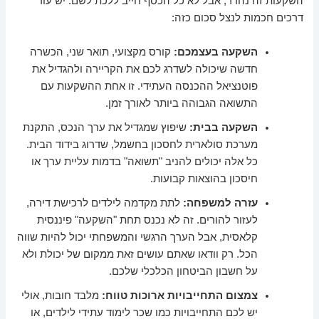
השקעות זה נהדר, אבל לא כל הכסף חייב ללכת לשם. יש עוד
דרכים חכמות לנצל סכום כזה:
השקעה בעצמכם:
קורס מקצועי, תואר שני, הכשרה
חדשה שיכולה לשדרג לכם את הקריירה ולהגדיל את
פוטנציאל ההכנסה העתידי. זו אחת ההשקעות עם
התשואה הגבוהה ביותר לאורך זמן.
השקעה בבית:
שיפוץ שמגדיל את ערך הנכס, התקנת
מערכת סולארית לחסכון בחשמל, שדרוג בידוד הבית.
כל אלה יכולים להניב "תשואה" בדמות עליית ערך או
חיסכון בהוצאות קבועות.
עזרה למשפחה:
לתת מקדמה לילדים לרכישת דירה,
לעזור להורים. זה לא נכנס תחת "השקעה" פיננסית
קלאסית, אבל הערך הרגשי והמשפחתי יכול להיות שווה
הכל. רק וודאו שאתם עושים זאת ממקום של יכולת ולא
על חשבון הביטחון הכלכלי שלכם.
צמצום התחייבויות ארוכות טווח:
מלבד חובות, אולי
יש לכם התחייבויות כמו שכר לימוד עתידי לילדים, או