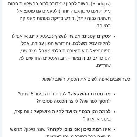
(Startups). חשוב להבין שמדובר לרוב בהשקעות פחות
נזילות ועם סיכון גבוה יותר (ולפעמים גם פוטנציאל
תשואה גבוה יותר). דורש בדיקת נאותות מעמיקה
במיוחד.
עסקים קטנים:
אפשר להשקיע בעסק קיים, או אפילו
להקים עסק משלכם. זה דורש המון עבודה, אבל
הפוטנציאל הוא תיאורטית בלתי מוגבל. מצד שני,
הסיכון גם גבוה מאוד – רוב העסקים החדשים לא
שורדים.
כשחושבים איפה לשים את הכסף, חשוב לשאול:
מה מטרת ההשקעה?
לקנות דירה בעוד 5 שנים?
לחסוך לפרישה? לייצר הכנסה פסיבית?
לכמה זמן הכסף מיועד להיות מושקע?
טווח קצר,
בינוני או ארוך?
איזו רמת סיכון אני מוכן לקחת?
שונא סיכון? מחפש
תשואה בכל מחיר? משהו באמצע?