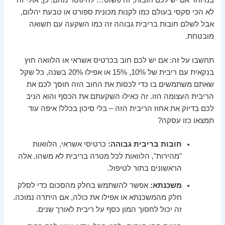
במיוחד אם יש לכם חובות, זה פשוט… להיפטר מהם. כן, אולי זה
לא הכי סקסי בעולם כמו לקנות מכונית ספורט או טבעת יהלום,
אבל לשלם חובות בריבית גבוהה זה כמו השקעה עם תשואה
מובטחת.
תחשבו על זה: אם יש לכם חוב בכרטיס אשראי או הלוואה חוץ
בנקאית עם ריבית של 10%, 15% או אפילו 20% בשנה, כל שקל
שאתם משתמשים בו כדי לכסות את החוב הזה חוסך לכם את
הריבית העצומה הזו. זה כאילו השקעתם את הכסף והוא הניב
לכם בדיוק את אחוז הריבית הזה – בלי סיכון בכלל! איפה עוד
תמצאו כזו עסקה?
חובות בריבית גבוהה:
כרטיסי אשראי, הלוואות
"מהירות", הלוואות לכל מטרה בריבית לא משהו. אלה
הראשונים בתור לטיפול.
משכנתא:
אפשר להשתמש בחלק מהסכום כדי לסלק
חלק מהמשכנתא או אפילו את כולה, אם היתרה נמוכה.
זה יכול לחסוך המון כסף על ריבית לאורך שנים.