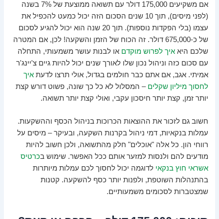
אם משקיעים 175,000 דולר עם תשואה ממוצעת של 7% בשנה
(לפני מיסים), תוך 10 שנים הסכום הזה יכול כמעט להכפיל את
עצמו (בלי הפקדות נוספות). תוך 20 שנה הוא יכול להגיע לסכום
של כ-675,000 דולר. זה הכוח של הזמן והשקעה! לכן, אם המטרה
שלכם היא
איך לפרוש מוקדם
או לבנות עושר משמעותי, התחלה
עם סכום כזה וניהול נכון שלו לאורך שנים יכול להיות גיים צ'יינג'ר
אמיתי. אגב, אם אתם כבר חולמים בגדול, אולי תרצו לדעת
איך
לחסוך מיליון שקלים
– המסלול לא כל כך שונה, פשוט דורש קצת
יותר זמן, קצת יותר חיסכון עקבי, ואולי קצת יותר תשואה.
חשוב גם לזכור את ההוצאות הכרוכות בניהול הכסף וההשקעות.
עמלות בנקאיות, דמי ניהול בקרנות השקעה, ובעיקר – מיסים על
רווחי הון. כל אלה "אוכלים" חלק מהתשואה, ולכן חשוב להיות
מודעים להם ולנסות למזער אותם ככל האפשר. שימוש ב
כרטיס
אשראי חוץ בנקאי
לדוגמה יכול לחסוך לכם עמלות מיותרות
בהתנהלות השוטפת, ולפנות יותר כסף להשקעה. קטנות
שמצטברות לסכומים משמעותיים.