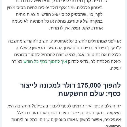
בניית קרן חירום:
לפני הכל, וודאו שיש לכם כרית
ביטחון כלכלית. 175 אלף דולר יכולים להיות בסיס מצוין
לקרן כזו, שתספיק לכיסוי 3-6 חודשי הוצאות מחיה
במקרה של פיטורים, מחלה או כל הפתעה לא נעימה
אחרת. שקט נפשי, אין לו מחיר.
אז לפני שמתחילים לחשוב על אקזוטיקה, חשוב להקדיש מחשבה
ל"ניקיון" פיננסי ובניית בסיס איתן. זה הצעד הראשון להצלחה
כלכלית ארוכת טווח. אגב, למי שרוצה להתחיל לחסוך סכומים
כאלה מלכתחילה, כדאי לבדוק
איך לחסוך כסף כל חודש
בצורה
יעילה.
להפוך 175,000 דולר למכונה לייצור
כסף: עולם ההשקעות
זה השלב הכיפי. איך גורמים לכסף לעבוד בשבילנו? התשובה היא
השקעה. במקום שהכסף ישב בעובר ושב ויאבד מערכו בגלל
אינפלציה, אפשר להשקיע אותו באפיקים שונים ובתקווה ליהנות
מתשואה.