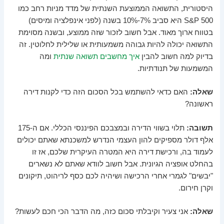
היסטורית, התשואה הממוצעת השנתית של מדד מניות רחב כמו
S&P 500 היא סביב 7%-10% בשנה (לפני אינפלציה ומיסים)
בטווח ארוך מאוד. אבל חשוב לזכור שזה ממוצע, ובשנה מסוימת
התשואה יכולה להיות גבוהה משמעותית או שלילית לחלוטין. זה
בדיוק למה חשוב להבין
איך מחשבים תשואה שנתית
ומה
המשמעות של תנודתיות.
שאלה:
האם כדאי להשתמש בכל הסכום הזה כדי לקנות דירה
ראשונה?
תשובה:
תלוי בשווי הדירה ובמצבכם הפיננסי הכללי. אם ה-175
אלף דולר מספיקים להון העצמי הנדרש למשכנתא שאתם יכולים
לעמוד בה, ורכישת דירה היא המטרה העיקרית שלכם, אז זו
בהחלט אופציה הגיונית. אבל חשוב לוודא שאתם לא נשארים
"יבשים" לגמרי אחרי הרכישה ושיהיה לכם כסף לריהוט, תיקונים
וקרן חירום.
שאלה:
אני צעיר וקיבלתי סכום כזה, מה הדבר הכי חכם לעשות?