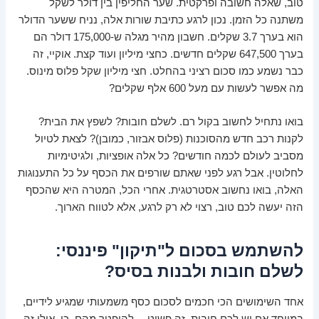
טוב, שאלה חשובה ופרקטית. שער החליפין בין דולר לשקל
משתנה כל הזמן. נכון לרגע כתיבת שורות אלה, נניח ששער הדולר
הוא בערך 3.7 שקלים. חשבון מהיר מגלה ש-175,000 דולר הם
בערך 647,500 שקלים חדשים. כחצי מיליון ועוד קצת. אוקיי, זה
כבר נשמע כמו סכום רציני בהחלט. חצי מיליון שקל פלוס מינוס.
מה אפשר לעשות עם מעל 600 אלף שקלים?
בואו נתחיל לחשוב בקול רם. לשלם חובות? לשפץ את הבית?
לקנות רכב חדש מהסוכנות (פלוס אבזור, כמובן)? לצאת לטיול
מסביב לעולם לכמה חודשים? כל אלה אופציות, ולגיטימיות
לחלוטין. אבל רגע לפני שאתם שורפים את הכסף על כל התענוגות
האלה, בואו נחשוב אסטרטגית. אחרי הכל, המטרה היא שהכסף
הזה יעשה לכם טוב, רצוי לא רק לרגע, אלא לטווח הארוך.
להשתמש בסכום ל"תיקון" פיננסי:
לשלם חובות ולבנות בסיס?
אחד השימושים הכי חכמים לסכום כסף משמעותי שמגיע לידיים,