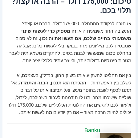
סיכום: 175,000 דולר – הרבה או קצת?
תלוי בכם.
אז חזרנו לנקודת ההתחלה. 175,000 דולר. הרבה או קצת?
התשובה החד משמעית היא:
זה מספיק כדי לעשות שינוי
משמעותי בחיים שלכם, אם תעשו את זה נכון.
זה לא סכום
שמבטיח לכם מיליונים מחר בבוקר בלי לעשות כלום, אבל זה
בהחלט סכום שמאפשר לבנות בסיס, להתקדם משמעותית לעבר
מטרות פיננסיות גדולות יותר, ולייצר עתיד כלכלי יציב יותר.
בין אם תחליטו להשקיע אותו בשוק ההון, בנדל"ן, בעצמכם, או
לשלב בין האפשרויות – המפתח הוא
תכנון
,
הבנה
ו
התמדה
. אל
תתנו לכסף לשבת בחוסר מעש, ואל תבזבזו אותו על דברים
שוליים שישכחו מהר. תנו לו הזדמנות לעבוד בשבילכם, לגדול,
ולעזור לכם להגשים את החלומות הכלכליים שלכם. 175,000 דולר
יכולים להיות הרבה מאוד – אם רק יודעים מה לעשות איתם.
Banku