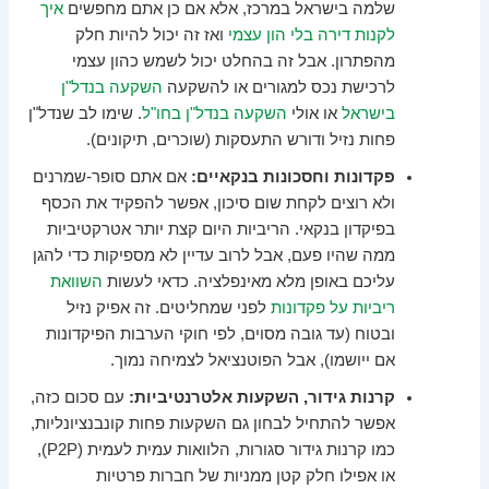
שלמה בישראל במרכז, אלא אם כן אתם מחפשים
איך
לקנות דירה בלי הון עצמי
ואז זה יכול להיות חלק
מהפתרון. אבל זה בהחלט יכול לשמש כהון עצמי
לרכישת נכס למגורים או להשקעה
השקעה בנדל"ן
בישראל
או אולי
השקעה בנדל"ן בחו"ל
. שימו לב שנדל"ן
פחות נזיל ודורש התעסקות (שוכרים, תיקונים).
פקדונות וחסכונות בנקאיים:
אם אתם סופר-שמרנים
ולא רוצים לקחת שום סיכון, אפשר להפקיד את הכסף
בפיקדון בנקאי. הריביות היום קצת יותר אטרקטיביות
ממה שהיו פעם, אבל לרוב עדיין לא מספיקות כדי להגן
עליכם באופן מלא מאינפלציה. כדאי לעשות
השוואת
ריביות על פקדונות
לפני שמחליטים. זה אפיק נזיל
ובטוח (עד גובה מסוים, לפי חוקי הערבות הפיקדונות
אם ייושמו), אבל הפוטנציאל לצמיחה נמוך.
קרנות גידור, השקעות אלטרנטיביות:
עם סכום כזה,
אפשר להתחיל לבחון גם השקעות פחות קונבנציונליות,
כמו קרנות גידור סגורות, הלוואות עמית לעמית (P2P),
או אפילו חלק קטן ממניות של חברות פרטיות