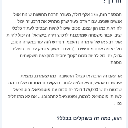
הדרך?
המספר הזה, 175 אלף דולר, מעורר הרבה תחושות שונות אצל
אנשים שונים. עבור אדם צעיר שרק מתחיל את דרכו, זה יכול
להיראות כמו הון עצום, סכום שיכול להיות הבסיס לעתיד כלכלי
יציב. עבור משפחה שמתכננת לרכוש דירה בישראל, זה יכול להיות
אולי רבע או שליש מההון העצמי הנדרש (וזה עוד במקרה הטוב,
תלוי איפה אתם מחפשים…). ועבור משקיע ותיק עם פורטפוליו
גדול, זה יכול להיות סכום "קטן" יחסית להקצאה השקעתית
נוספת.
אז האם זה הרבה או קצת? התשובה, כמו שאמרנו, נמצאת
איפשהו באמצע, והיא תלויה לגמרי ב
הקשר
וב
מטרות
שלכם. מה
שבטוח זה ש-175,000 דולר זה סכום עם
פוטנציאל
. פוטנציאל
לשנות, פוטנציאל לצמוח, ופוטנציאל להתבזבז… אם לא מתנהלים
נכון.
רגע, כמה זה בשקלים בכלל?