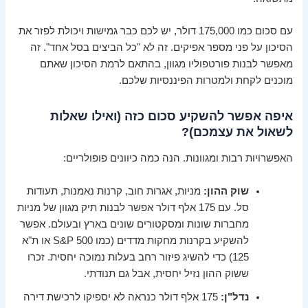
עם סכום כמו 175,000 דולר, יש לכם כבר גמישות ויכולת לפזר את
הסיכון על פני מספר אפיקים. זה לא "כל הביצים בסל אחד". זה
מאפשר לבנות פורטפוליו מגוון, בהתאם לרמת הסיכון שאתם
מוכנים לקחת ולמטרות הפיננסיות שלכם.
איפה אפשר להשקיע סכום כזה (ואילו שאלות
לשאול את עצמכם)?
האפשרויות רבות ומגוונות. הנה כמה כיוונים פופולריים:
שוק ההון:
מניות, אגרות חוב, קרנות נאמנות, תעודות
סל. עם 175 אלף דולר אפשר לבנות תיק מגוון של מניות
מחברות שונות ומסקטורים שונים בארץ ובעולם. אפשר
להשקיע בקרנות מחקות מדדים (כמו S&P 500 או ת"א
125) כדי להשיג פיזור רחב בעלות נמוכה יחסית. זכרו
ששוק ההון נזיל יחסית, אבל גם תנודתי.
נדל"ן:
175 אלף דולר כנראה לא יספיקו לרכישת דירה