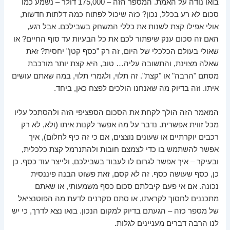
בואו נודה על האמת. המספר הזה – 175,000 דולר – נשמע כמו
סכום לא רע בכלל, נכון? כזה שיכול לפתוח כמה דלתות חדשות,
אולי אפילו קצת לשנות את כללי המשחק בשבילכם. אבל רגע,
האם זה סכום ענק שיפתור לכם את כל הבעיות עד סוף החיים? או
שאולי בעולם הכלכלי של היום, זה רק "כסף קטן" יחסית? זאת
שאלה מצוינת, והתשובה עליה… טוב, היא קצת יותר מורכבת
מסתם "הרבה" או "קצת". זה תלוי, ולגמרי תלוי, במה שאתם עושים
איתו. וזה בדיוק מה שאנחנו הולכים לפצח כאן, ביחד.
המאמר הזה הולך לקחת את הסכום הספציפי הזה ולהסתכל עליו
מכל זווית אפשרית. נדבר על מה אפשר לקנות איתו (ולא, לא רק
רכבים יוקרתיים או שעונים נוצצים, אם כי זה כיף לחלום), איך
אפשר להשתמש בו כדי לצמצם חובות ולהתנרמל קצת כלכלית,
ובעיקר – איך אפשר לגרום לו לעבוד בשבילכם, ולייצר עוד כסף. כן
כן, כסף שעושה כסף. זה לא קסם, זאת פשוט הבנה פיננסית
נכונה. אם אי פעם קיבלתם סכום כסף משמעותי, או שאתם
מתכננים לחסוך לקראתו, או סתם סקרנים לדעת מה הפוטנציאל
של מספר כזה – הגעתם בדיוק למקום הנכון. בואו נצא לדרך, כי יש
לנו הרבה דברים מעניינים לגלות.