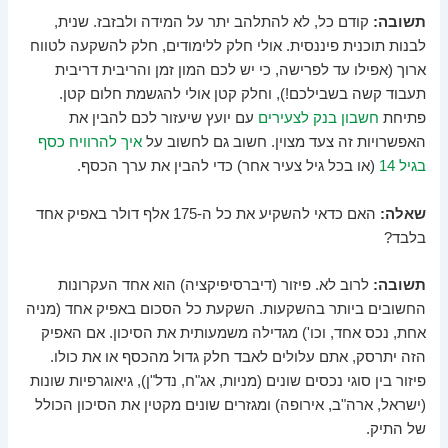
תשובה:
קודם כל, לא להתלהב יתר על המידה ולבזבז. שנית,
לבנות תוכנית פיננסית. אולי חלק ללימודים, חלק להשקעה לטווח
ארוך (אפילו עד לפרישה, כי יש לכם המון זמן והריבית דריבית
תעבוד קשה בשבילכם!), וחלק קטן אולי להגשמת חלום קטן.
פתיחת
חשבון בנק לצעירים
עם יועץ שיעזור לכם להבין את
האפשרויות זה צעד מצוין. חשוב גם לחשוב על
איך להרוויח כסף
בגיל 14
(או בכל גיל צעיר אחר) כדי להבין את ערך הכסף.
שאלה:
האם כדאי להשקיע את כל ה-175 אלף דולר באפיק אחד
בלבד?
תשובה:
לרוב לא. פיזור (דיברסיפיקציה) הוא אחד העקרונות
החשובים ביותר בהשקעות. השקעת כל הסכום באפיק אחד (מניה
אחת, נכס אחד, וכו') מגדילה משמעותית את הסיכון. אם האפיק
הזה יתרסק, אתם עלולים לאבד חלק גדול מהכסף או את כולו.
פיזור בין סוגי נכסים שונים (מניות, אג"ח, נדל"ן), גיאוגרפיות שונות
(ישראל, ארה"ב, אירופה) ומגזרים שונים מקטין את הסיכון הכולל
של התיק.