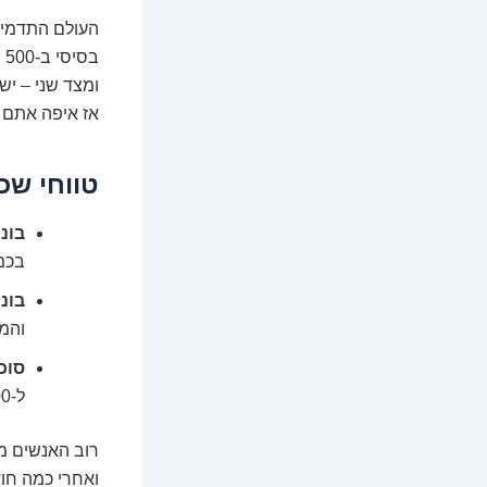
העולם התדמית
בסיסי ב-500 ₪,
ומצד שני – יש
אז איפה אתם 
טווחי שכ
בונ
בכמ
בונ
והמו
סוכ
ל-300,000 ש"ח ברווח ברוטו.
רוב האנשים מ
ואחרי כמה חוד