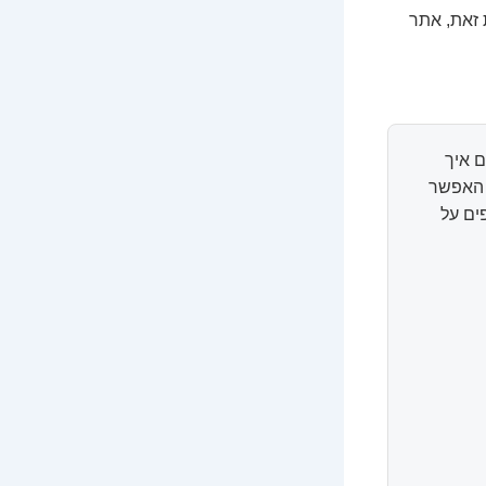
סביב 3,000–6,000 ש"ח. לעומת זאת, אתר
 איך
ל האפשר
ים על