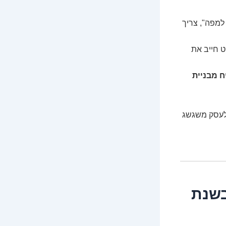
למפה", צריך
ט חייב את
 מבניית
 לעסק משגשג
בשנת